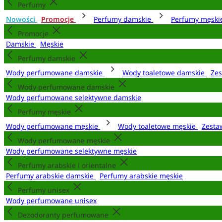
Perfumy
Nowości
Promocje
Perfumy damskie
Perfumy męsk
Promocje
Damskie
Męskie
Perfumy damskie
Wody perfumowane damskie
Wody toaletowe damskie
Zes
Wody perfumowane damskie
Wody perfumowane selektywne damskie
Perfumy męskie
Wody perfumowane męskie
Wody toaletowe męskie
Zesta
Wody perfumowane męskie
Wody perfumowane selektywne męskie
Perfumy arabskie i orientalne
Perfumy arabskie damskie
Perfumy arabskie męskie
Perfumy unisex
Wody perfumowane unisex
Dezodoranty perfumowane