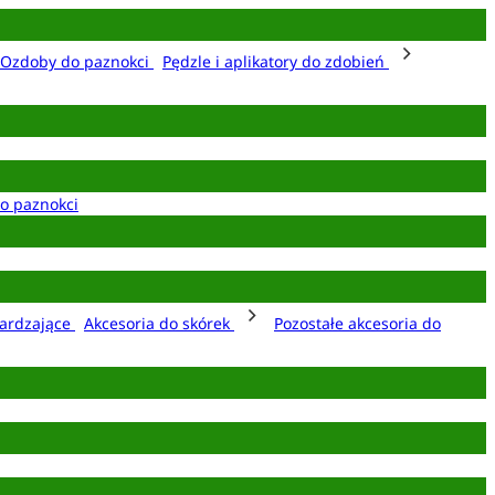
Ozdoby do paznokci
Pędzle i aplikatory do zdobień
o paznokci
ardzające
Akcesoria do skórek
Pozostałe akcesoria do