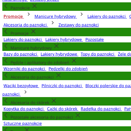
Paznokcie
Promocje
Manicure hybrydowy
Lakiery do paznokci
Akcesoria do paznokci
Zestawy do paznokci
Promocje
Lakiery do paznokci
Lakiery hybrydowe
Pozostałe
Manicure hybrydowy
Bazy do paznokci
Lakiery hybrydowe
Topy do paznokci
Żele d
Pędzle i aplikatory do zdobień
Wzorniki do paznokci
Pędzelki do zdobień
Akcesoria do paznokci
Waciki bezpyłowe
Pilniczki do paznokci
Bloczki polerskie do p
paznokci
Akcesoria do skórek
Kopytka do paznokci
Cążki do skórek
Radełka do paznokci
Pat
Pozostałe akcesoria do paznokci
Sztuczne paznokcie