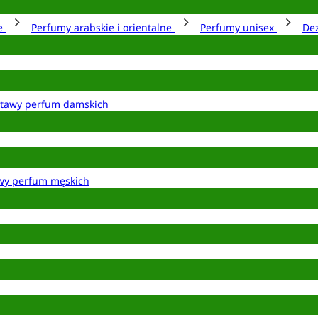
ie
Perfumy arabskie i orientalne
Perfumy unisex
De
tawy perfum damskich
wy perfum męskich