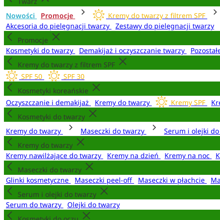
Twarz
Nowości
Promocje
Kremy do twarzy z filtrem SPF
Akcesoria do pielęgnacji twarzy
Zestawy do pielęgnacji twarzy
Promocje
Kosmetyki do twarzy
Demakijaż i oczyszczanie twarzy
Pozostał
Kremy do twarzy z filtrem SPF
SPF 50
SPF 30
Kosmetyki koreańskie
Oczyszczanie i demakijaż
Kremy do twarzy
Kremy SPF
Kr
Kosmetyki do twarzy
Kremy do twarzy
Maseczki do twarzy
Serum i olejki d
Kremy do twarzy
Kremy nawilżające do twarzy
Kremy na dzień
Kremy na noc
K
Maseczki do twarzy
Glinki kosmetyczne
Maseczki peel-off
Maseczki w płachcie
Ma
Serum i olejki do twarzy
Serum do twarzy
Olejki do twarzy
Kosmetyki do oczu