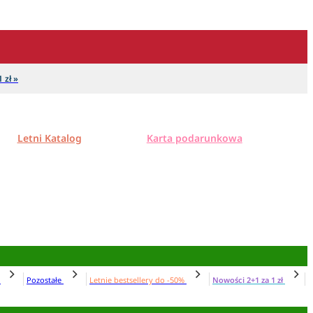
 zł »
Letni Katalog
Karta podarunkowa
N
Pozostałe
Letnie bestsellery do -50%
Nowości 2+1 za 1 zł