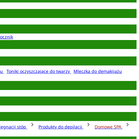
ocznik
żu
Toniki oczyszczające do twarzy
Mleczka do demakijażu
lęgnacji stóp
Produkty do depilacji
Domowe SPA