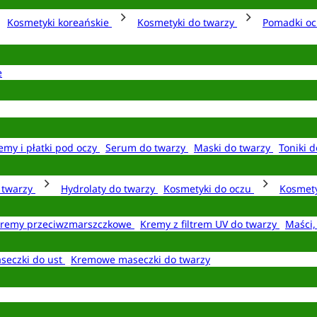
Kosmetyki koreańskie
Kosmetyki do twarzy
Pomadki o
e
emy i płatki pod oczy
Serum do twarzy
Maski do twarzy
Toniki d
o twarzy
Hydrolaty do twarzy
Kosmetyki do oczu
Kosmety
remy przeciwzmarszczkowe
Kremy z filtrem UV do twarzy
Maści,
seczki do ust
Kremowe maseczki do twarzy