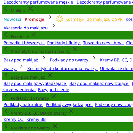
Dezodoranty perfumowane męskie
Dezodoranty perfumowane 
Makijaż
Nowości
Promocje
Kosmetyki do makijażu z SPF
Kos
Akcesoria do makijażu
Promocje
Pomadki i błyszczyki
Podkłady i fluidy
Tusze do rzęs i brwi
Cie
Kosmetyki do makijażu twarzy
Bazy pod makijaż
Podkłady do twarzy
Kremy BB, CC, D
twarzy
Kosmetyki do konturowania twarzy
Utrwalacze do m
Bazy pod makijaż
Bazy pod makijaż wygładzające
Bazy pod makijaż nawilżające
zaczerwienienia
Bazy pod cienie
Podkłady do twarzy
Podkłady naturalne
Podkłady wygładzające
Podkłady nawilżaj
Kremy BB, CC, DD do twarzy
Kremy CC
Kremy BB
Korektory do twarzy