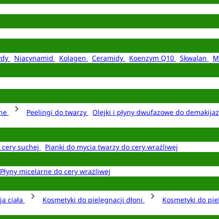
ydy
Niacynamid
Kolagen
Ceramidy
Koenzym Q10
Skwalan
M
rne
Peelingi do twarzy
Olejki i płyny dwufazowe do demakija
o cery suchej
Pianki do mycia twarzy do cery wrażliwej
Płyny micelarne do cery wrażliwej
ja ciała
Kosmetyki do pielęgnacji dłoni
Kosmetyki do pie