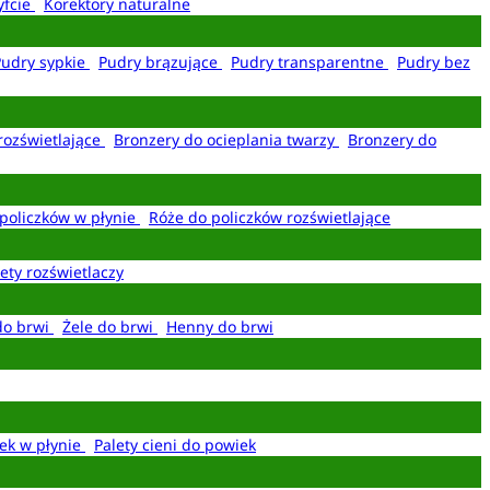
yfcie
Korektory naturalne
Pudry sypkie
Pudry brązujące
Pudry transparentne
Pudry bez
rozświetlające
Bronzery do ocieplania twarzy
Bronzery do
policzków w płynie
Róże do policzków rozświetlające
ety rozświetlaczy
do brwi
Żele do brwi
Henny do brwi
ek w płynie
Palety cieni do powiek