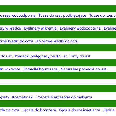
do rzęs wodoodporne
Tusze do rzęs podkręcające
Tusze do rzęs 
ery w kredce
Eyelinery w kremie
Eyelinery wodoodporne
Eyelin
rne kredki do oczu
Kolorowe kredki do oczu
 do ust
Pomadki pielęgnacyjne do ust
Tinty do ust
ki w kredce
Pomadki błyszczące
Naturalne pomadki do ust
ęsety
Kosmetyczki
Pozostałe akcesoria do makijażu
zle do różu
Pędzle do bronzera
Pędzle do rozświetlacza
Pędzle