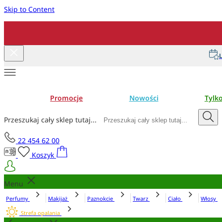
Skip to Content
L
Promocje
Nowości
Tylk
Przeszukaj cały sklep tutaj...
22 454 62 00
Koszyk
Menu
Perfumy
Makijaż
Paznokcie
Twarz
Ciało
Włosy
Strefa opalania