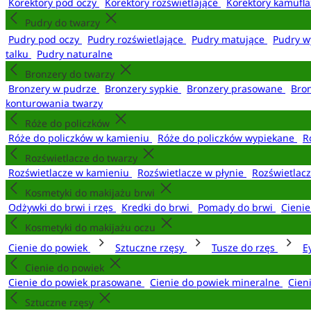
Korektory pod oczy
Korektory rozświetlające
Korektory kamufl
Pudry do twarzy
Pudry pod oczy
Pudry rozświetlające
Pudry matujące
Pudry w
talku
Pudry naturalne
Bronzery do twarzy
Bronzery w pudrze
Bronzery sypkie
Bronzery prasowane
Bro
konturowania twarzy
Róże do policzków
Róże do policzków w kamieniu
Róże do policzków wypiekane
R
Rozświetlacze do twarzy
Rozświetlacze w kamieniu
Rozświetlacze w płynie
Rozświetlacz
Kosmetyki do makijażu brwi
Odżywki do brwi i rzęs
Kredki do brwi
Pomady do brwi
Cieni
Kosmetyki do makijażu oczu
Cienie do powiek
Sztuczne rzęsy
Tusze do rzęs
E
Cienie do powiek
Cienie do powiek prasowane
Cienie do powiek mineralne
Cien
Sztuczne rzęsy