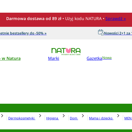
Darmowa dostawa od 89 zł
• Użyj kodu NATURA •
Sprawdź »
etnie bestsellery do -50% »
Nowości 2+1 za 1
o w Natura
Marki
Gazetka
Nowa
Dermokosmetyki
Higiena
Dom
Mama i dziecko
ME