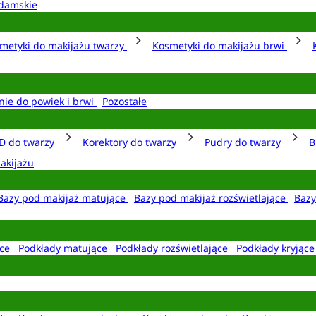
damskie
metyki do makijażu twarzy
Kosmetyki do makijażu brwi
nie do powiek i brwi
Pozostałe
D do twarzy
Korektory do twarzy
Pudry do twarzy
B
akijażu
Bazy pod makijaż matujące
Bazy pod makijaż rozświetlające
Bazy
ące
Podkłady matujące
Podkłady rozświetlające
Podkłady kryjąc