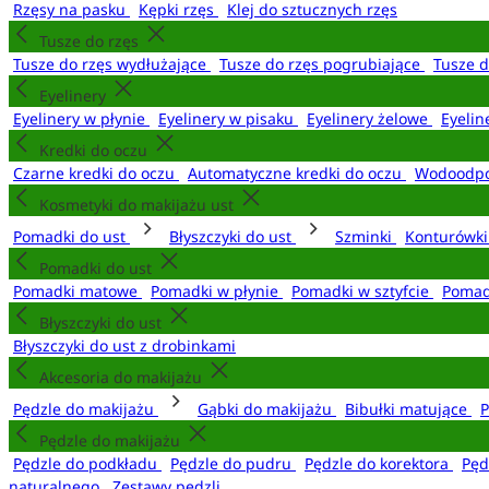
Rzęsy na pasku
Kępki rzęs
Klej do sztucznych rzęs
Tusze do rzęs
Tusze do rzęs wydłużające
Tusze do rzęs pogrubiające
Tusze 
Eyelinery
Eyelinery w płynie
Eyelinery w pisaku
Eyelinery żelowe
Eyelin
Kredki do oczu
Czarne kredki do oczu
Automatyczne kredki do oczu
Wodoodpo
Kosmetyki do makijażu ust
Pomadki do ust
Błyszczyki do ust
Szminki
Konturówki
Pomadki do ust
Pomadki matowe
Pomadki w płynie
Pomadki w sztyfcie
Pomad
Błyszczyki do ust
Błyszczyki do ust z drobinkami
Akcesoria do makijażu
Pędzle do makijażu
Gąbki do makijażu
Bibułki matujące
P
Pędzle do makijażu
Pędzle do podkładu
Pędzle do pudru
Pędzle do korektora
Pęd
naturalnego
Zestawy pędzli