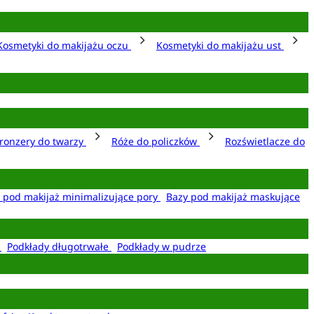
Kosmetyki do makijażu oczu
Kosmetyki do makijażu ust
ronzery do twarzy
Róże do policzków
Rozświetlacze do
 pod makijaż minimalizujące pory
Bazy pod makijaż maskujące
e
Podkłady długotrwałe
Podkłady w pudrze