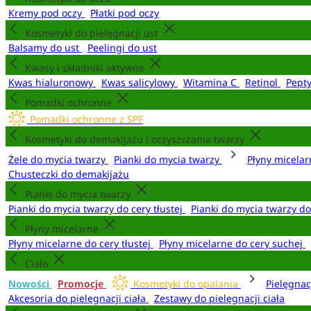
Kremy pod oczy
Płatki pod oczy
Kosmetyki do pielęgnacji ust
Balsamy do ust
Peelingi do ust
Kwasy i składniki aktywne
Kwas hialuronowy
Kwas salicylowy
Witamina C
Retinol
Pept
Pomadki ochronne
Pomadki ochronne z SPF
Kosmetyki do demakijażu i oczyszczania twarzy
Żele do mycia twarzy
Pianki do mycia twarzy
Płyny micela
Chusteczki do demakijażu
Pianki do mycia twarzy
Pianki do mycia twarzy do cery tłustej
Pianki do mycia twarzy d
Płyny micelarne
Płyny micelarne do cery tłustej
Płyny micelarne do cery suchej
Ciało
Nowości
Promocje
Kosmetyki do opalania
Pielęgnac
Akcesoria do pielęgnacji ciała
Zestawy do pielęgnacji ciała