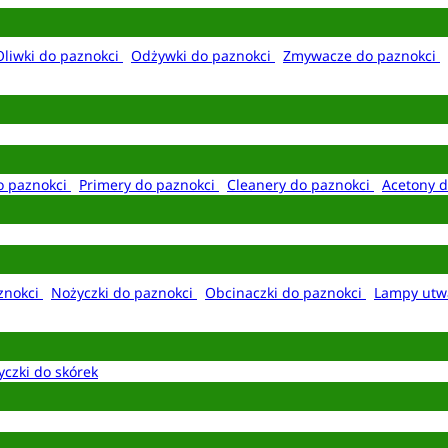
Oliwki do paznokci
Odżywki do paznokci
Zmywacze do paznokci
o paznokci
Primery do paznokci
Cleanery do paznokci
Acetony d
aznokci
Nożyczki do paznokci
Obcinaczki do paznokci
Lampy utw
yczki do skórek