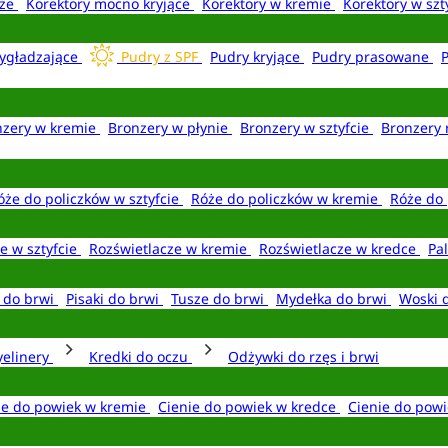
aże
Korektory mocno kryjące
Korektory w kremie
Korektory w szt
ygładzające
Pudry z SPF
Pudry kryjące
Pudry prasowane
nzery w kremie
Bronzery w płynie
Bronzery w sztyfcie
Bronzery 
óże do policzków w sztyfcie
Róże do policzków w kremie
Róże do 
e w sztyfcie
Rozświetlacze w kremie
Rozświetlacze w kredce
Pal
e do brwi
Pisaki do brwi
Tusze do brwi
Mydełka do brwi
Woski 
yelinery
Kredki do oczu
Odżywki do rzęs i brwi
ie do powiek w kremie
Cienie do powiek w kredce
Cienie do powi