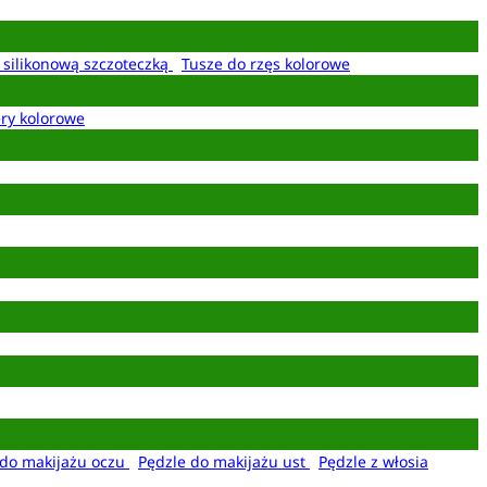
z silikonową szczoteczką
Tusze do rzęs kolorowe
ery kolorowe
 do makijażu oczu
Pędzle do makijażu ust
Pędzle z włosia