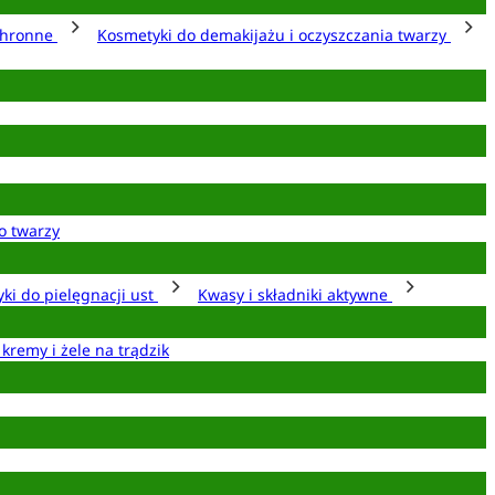
chronne
Kosmetyki do demakijażu i oczyszczania twarzy
o twarzy
ki do pielęgnacji ust
Kwasy i składniki aktywne
 kremy i żele na trądzik