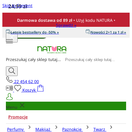
Skip to Content
24,99 zł
Ilość
Darmowa dostawa od 89 zł
• Użyj kodu NATURA •
Sprawdź »
Letnie bestsellery do -50% »
Nowości 2+1 za 1 zł »
Dodaj do koszyka
Przeszukaj cały sklep tutaj...
22 454 62 00
Koszyk
Menu
Promocje
Perfumy
Makijaż
Paznokcie
Twarz