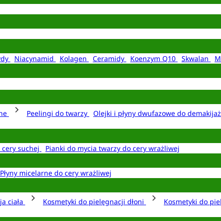
ydy
Niacynamid
Kolagen
Ceramidy
Koenzym Q10
Skwalan
M
rne
Peelingi do twarzy
Olejki i płyny dwufazowe do demakija
o cery suchej
Pianki do mycia twarzy do cery wrażliwej
Płyny micelarne do cery wrażliwej
ja ciała
Kosmetyki do pielęgnacji dłoni
Kosmetyki do pie