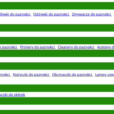
Oliwki do paznokci
Odżywki do paznokci
Zmywacze do paznokci
o paznokci
Primery do paznokci
Cleanery do paznokci
Acetony d
aznokci
Nożyczki do paznokci
Obcinaczki do paznokci
Lampy utw
yczki do skórek