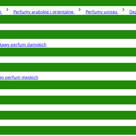
ie
Perfumy arabskie i orientalne
Perfumy unisex
De
tawy perfum damskich
wy perfum męskich