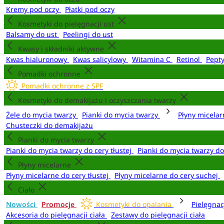
Kremy pod oczy
Płatki pod oczy
Kosmetyki do pielęgnacji ust
Balsamy do ust
Peelingi do ust
Kwasy i składniki aktywne
Kwas hialuronowy
Kwas salicylowy
Witamina C
Retinol
Pept
Pomadki ochronne
Pomadki ochronne z SPF
Kosmetyki do demakijażu i oczyszczania twarzy
Żele do mycia twarzy
Pianki do mycia twarzy
Płyny micela
Chusteczki do demakijażu
Pianki do mycia twarzy
Pianki do mycia twarzy do cery tłustej
Pianki do mycia twarzy d
Płyny micelarne
Płyny micelarne do cery tłustej
Płyny micelarne do cery suchej
Ciało
Nowości
Promocje
Kosmetyki do opalania
Pielęgnac
Akcesoria do pielęgnacji ciała
Zestawy do pielęgnacji ciała