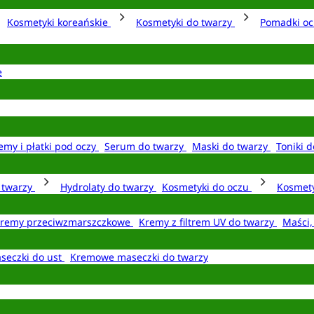
Kosmetyki koreańskie
Kosmetyki do twarzy
Pomadki o
e
emy i płatki pod oczy
Serum do twarzy
Maski do twarzy
Toniki d
o twarzy
Hydrolaty do twarzy
Kosmetyki do oczu
Kosmety
remy przeciwzmarszczkowe
Kremy z filtrem UV do twarzy
Maści,
seczki do ust
Kremowe maseczki do twarzy