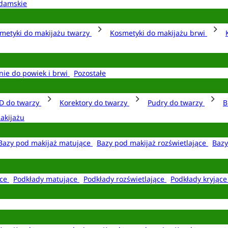
damskie
metyki do makijażu twarzy
Kosmetyki do makijażu brwi
nie do powiek i brwi
Pozostałe
D do twarzy
Korektory do twarzy
Pudry do twarzy
B
akijażu
Bazy pod makijaż matujące
Bazy pod makijaż rozświetlające
Bazy
ące
Podkłady matujące
Podkłady rozświetlające
Podkłady kryjąc