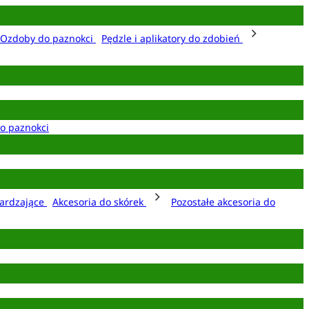
Ozdoby do paznokci
Pędzle i aplikatory do zdobień
o paznokci
ardzające
Akcesoria do skórek
Pozostałe akcesoria do