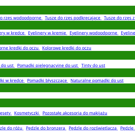
do rzęs wodoodporne
Tusze do rzęs podkręcające
Tusze do rzęs 
ery w kredce
Eyelinery w kremie
Eyelinery wodoodporne
Eyelin
rne kredki do oczu
Kolorowe kredki do oczu
 do ust
Pomadki pielęgnacyjne do ust
Tinty do ust
ki w kredce
Pomadki błyszczące
Naturalne pomadki do ust
ęsety
Kosmetyczki
Pozostałe akcesoria do makijażu
zle do różu
Pędzle do bronzera
Pędzle do rozświetlacza
Pędzle