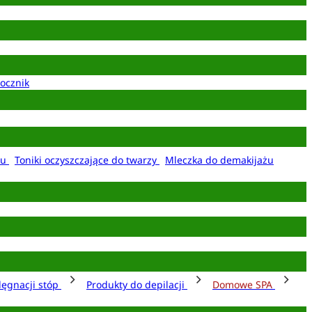
ocznik
żu
Toniki oczyszczające do twarzy
Mleczka do demakijażu
lęgnacji stóp
Produkty do depilacji
Domowe SPA