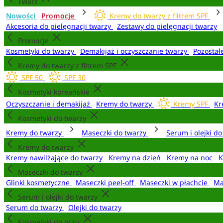
Twarz
Nowości
Promocje
Kremy do twarzy z filtrem SPF
Akcesoria do pielęgnacji twarzy
Zestawy do pielęgnacji twarzy
Promocje
Kosmetyki do twarzy
Demakijaż i oczyszczanie twarzy
Pozostał
Kremy do twarzy z filtrem SPF
SPF 50
SPF 30
Kosmetyki koreańskie
Oczyszczanie i demakijaż
Kremy do twarzy
Kremy SPF
Kr
Kosmetyki do twarzy
Kremy do twarzy
Maseczki do twarzy
Serum i olejki d
Kremy do twarzy
Kremy nawilżające do twarzy
Kremy na dzień
Kremy na noc
K
Maseczki do twarzy
Glinki kosmetyczne
Maseczki peel-off
Maseczki w płachcie
Ma
Serum i olejki do twarzy
Serum do twarzy
Olejki do twarzy
Kosmetyki do oczu