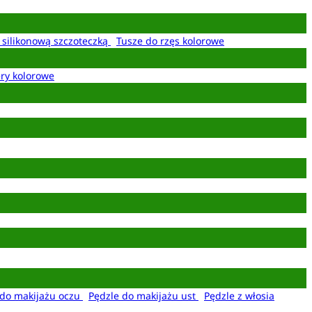
z silikonową szczoteczką
Tusze do rzęs kolorowe
ery kolorowe
 do makijażu oczu
Pędzle do makijażu ust
Pędzle z włosia