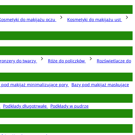
Kosmetyki do makijażu oczu
Kosmetyki do makijażu ust
ronzery do twarzy
Róże do policzków
Rozświetlacze do
 pod makijaż minimalizujące pory
Bazy pod makijaż maskujące
e
Podkłady długotrwałe
Podkłady w pudrze