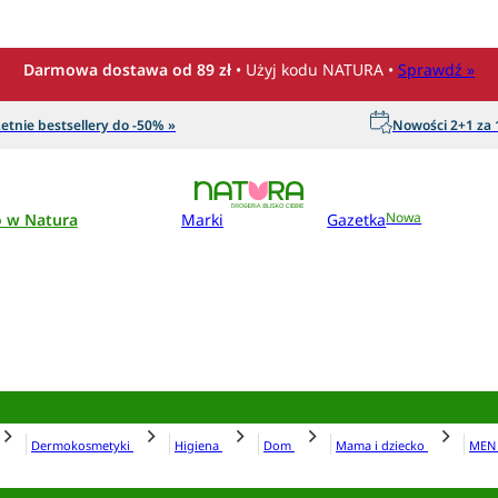
Darmowa dostawa od 89 zł
• Użyj kodu NATURA •
Sprawdź »
etnie bestsellery do -50% »
Nowości 2+1 za 1
o w Natura
Marki
Gazetka
Nowa
Dermokosmetyki
Higiena
Dom
Mama i dziecko
ME