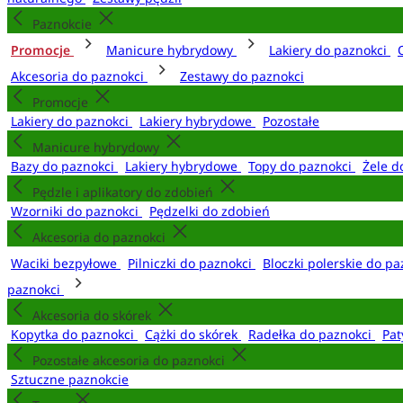
Paznokcie
Promocje
Manicure hybrydowy
Lakiery do paznokci
Akcesoria do paznokci
Zestawy do paznokci
Promocje
Lakiery do paznokci
Lakiery hybrydowe
Pozostałe
Manicure hybrydowy
Bazy do paznokci
Lakiery hybrydowe
Topy do paznokci
Żele d
Pędzle i aplikatory do zdobień
Wzorniki do paznokci
Pędzelki do zdobień
Akcesoria do paznokci
Waciki bezpyłowe
Pilniczki do paznokci
Bloczki polerskie do p
paznokci
Akcesoria do skórek
Kopytka do paznokci
Cążki do skórek
Radełka do paznokci
Pat
Pozostałe akcesoria do paznokci
Sztuczne paznokcie