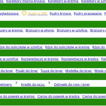
aże
Korektory mocno kryjące
Korektory w kremie
Korektory w szt
ygładzające
Pudry z SPF
Pudry kryjące
Pudry prasowane
nzery w kremie
Bronzery w płynie
Bronzery w sztyfcie
Bronzery 
óże do policzków w sztyfcie
Róże do policzków w kremie
Róże do 
e w sztyfcie
Rozświetlacze w kremie
Rozświetlacze w kredce
Pal
e do brwi
Pisaki do brwi
Tusze do brwi
Mydełka do brwi
Woski 
yelinery
Kredki do oczu
Odżywki do rzęs i brwi
ie do powiek w kremie
Cienie do powiek w kredce
Cienie do powi