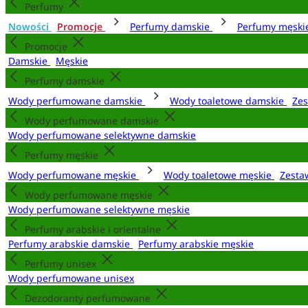
Perfumy
Nowości
Promocje
Perfumy damskie
Perfumy męsk
Promocje
Damskie
Męskie
Perfumy damskie
Wody perfumowane damskie
Wody toaletowe damskie
Zes
Wody perfumowane damskie
Wody perfumowane selektywne damskie
Perfumy męskie
Wody perfumowane męskie
Wody toaletowe męskie
Zesta
Wody perfumowane męskie
Wody perfumowane selektywne męskie
Perfumy arabskie i orientalne
Perfumy arabskie damskie
Perfumy arabskie męskie
Perfumy unisex
Wody perfumowane unisex
Dezodoranty perfumowane