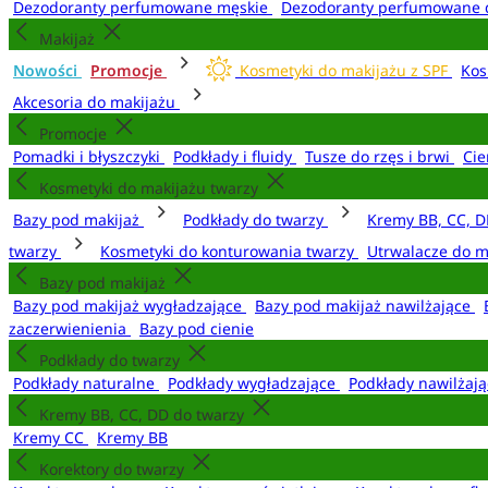
Dezodoranty perfumowane męskie
Dezodoranty perfumowane 
Makijaż
Nowości
Promocje
Kosmetyki do makijażu z SPF
Kos
Akcesoria do makijażu
Promocje
Pomadki i błyszczyki
Podkłady i fluidy
Tusze do rzęs i brwi
Cie
Kosmetyki do makijażu twarzy
Bazy pod makijaż
Podkłady do twarzy
Kremy BB, CC, D
twarzy
Kosmetyki do konturowania twarzy
Utrwalacze do m
Bazy pod makijaż
Bazy pod makijaż wygładzające
Bazy pod makijaż nawilżające
zaczerwienienia
Bazy pod cienie
Podkłady do twarzy
Podkłady naturalne
Podkłady wygładzające
Podkłady nawilżaj
Kremy BB, CC, DD do twarzy
Kremy CC
Kremy BB
Korektory do twarzy