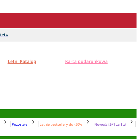
 zł »
Letni Katalog
Karta podarunkowa
N
Pozostałe
Letnie bestsellery do -50%
Nowości 2+1 za 1 zł