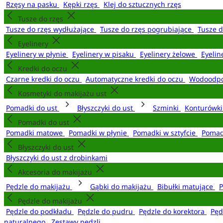
Rzęsy na pasku
Kępki rzęs
Klej do sztucznych rzęs
Tusze do rzęs
Tusze do rzęs wydłużające
Tusze do rzęs pogrubiające
Tusze 
Eyelinery
Eyelinery w płynie
Eyelinery w pisaku
Eyelinery żelowe
Eyelin
Kredki do oczu
Czarne kredki do oczu
Automatyczne kredki do oczu
Wodoodpo
Kosmetyki do makijażu ust
Pomadki do ust
Błyszczyki do ust
Szminki
Konturówki
Pomadki do ust
Pomadki matowe
Pomadki w płynie
Pomadki w sztyfcie
Pomad
Błyszczyki do ust
Błyszczyki do ust z drobinkami
Akcesoria do makijażu
Pędzle do makijażu
Gąbki do makijażu
Bibułki matujące
P
Pędzle do makijażu
Pędzle do podkładu
Pędzle do pudru
Pędzle do korektora
Pęd
naturalnego
Zestawy pędzli