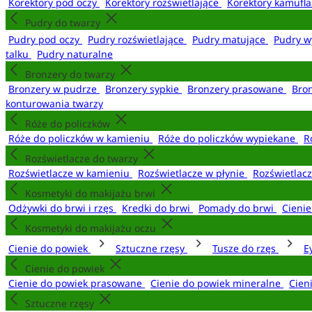
Korektory pod oczy
Korektory rozświetlające
Korektory kamufl
Pudry do twarzy
Pudry pod oczy
Pudry rozświetlające
Pudry matujące
Pudry w
talku
Pudry naturalne
Bronzery do twarzy
Bronzery w pudrze
Bronzery sypkie
Bronzery prasowane
Bro
konturowania twarzy
Róże do policzków
Róże do policzków w kamieniu
Róże do policzków wypiekane
R
Rozświetlacze do twarzy
Rozświetlacze w kamieniu
Rozświetlacze w płynie
Rozświetlacz
Kosmetyki do makijażu brwi
Odżywki do brwi i rzęs
Kredki do brwi
Pomady do brwi
Cieni
Kosmetyki do makijażu oczu
Cienie do powiek
Sztuczne rzęsy
Tusze do rzęs
E
Cienie do powiek
Cienie do powiek prasowane
Cienie do powiek mineralne
Cien
Sztuczne rzęsy