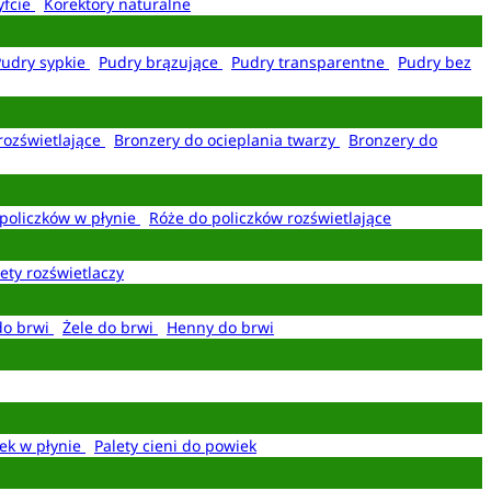
yfcie
Korektory naturalne
Pudry sypkie
Pudry brązujące
Pudry transparentne
Pudry bez
rozświetlające
Bronzery do ocieplania twarzy
Bronzery do
policzków w płynie
Róże do policzków rozświetlające
ety rozświetlaczy
do brwi
Żele do brwi
Henny do brwi
ek w płynie
Palety cieni do powiek