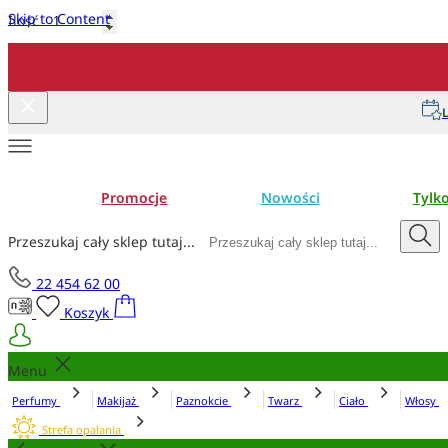
Skip to Content
Ilość
Dodaj do koszyka
L
Promocje
Nowości
Tylk
Przeszukaj cały sklep tutaj...
22 454 62 00
Koszyk
Menu
Perfumy
Makijaż
Paznokcie
Twarz
Ciało
Włosy
Strefa opalania