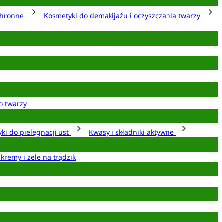
chronne
Kosmetyki do demakijażu i oczyszczania twarzy
o twarzy
ki do pielęgnacji ust
Kwasy i składniki aktywne
 kremy i żele na trądzik