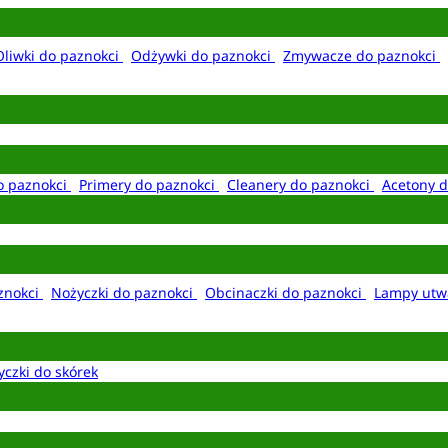
Oliwki do paznokci
Odżywki do paznokci
Zmywacze do paznokci
o paznokci
Primery do paznokci
Cleanery do paznokci
Acetony d
aznokci
Nożyczki do paznokci
Obcinaczki do paznokci
Lampy utw
yczki do skórek