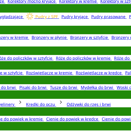
aże
Korektory mocno kryjące
Korektory w kremie
Korektory w szt
ygładzające
Pudry z SPF
Pudry kryjące
Pudry prasowane
nzery w kremie
Bronzery w płynie
Bronzery w sztyfcie
Bronzery 
óże do policzków w sztyfcie
Róże do policzków w kremie
Róże do 
e w sztyfcie
Rozświetlacze w kremie
Rozświetlacze w kredce
Pal
e do brwi
Pisaki do brwi
Tusze do brwi
Mydełka do brwi
Woski 
yelinery
Kredki do oczu
Odżywki do rzęs i brwi
ie do powiek w kremie
Cienie do powiek w kredce
Cienie do powi