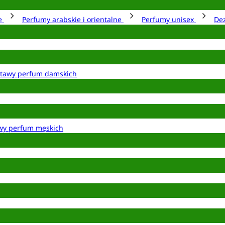
ie
Perfumy arabskie i orientalne
Perfumy unisex
De
tawy perfum damskich
wy perfum męskich