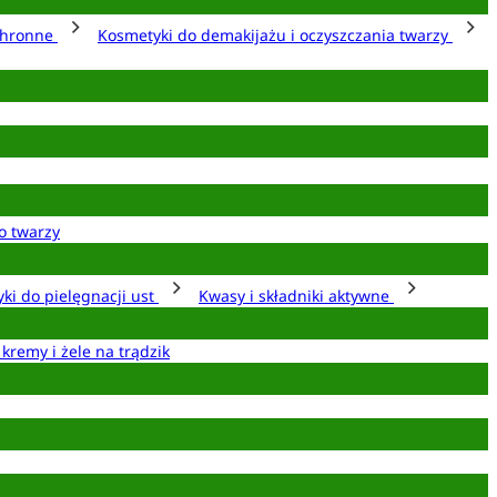
chronne
Kosmetyki do demakijażu i oczyszczania twarzy
o twarzy
ki do pielęgnacji ust
Kwasy i składniki aktywne
 kremy i żele na trądzik