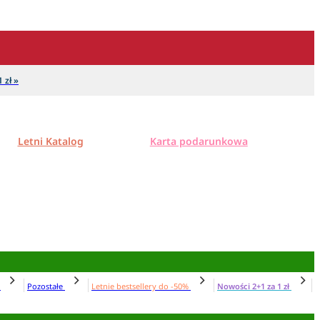
 zł »
Letni Katalog
Karta podarunkowa
N
Pozostałe
Letnie bestsellery do -50%
Nowości 2+1 za 1 zł