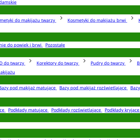
damskie
metyki do makijażu twarzy
Kosmetyki do makijażu brwi
nie do powiek i brwi
Pozostałe
D do twarzy
Korektory do twarzy
Pudry do twarzy
B
akijażu
Bazy pod makijaż matujące
Bazy pod makijaż rozświetlające
Bazy
ące
Podkłady matujące
Podkłady rozświetlające
Podkłady kryjąc