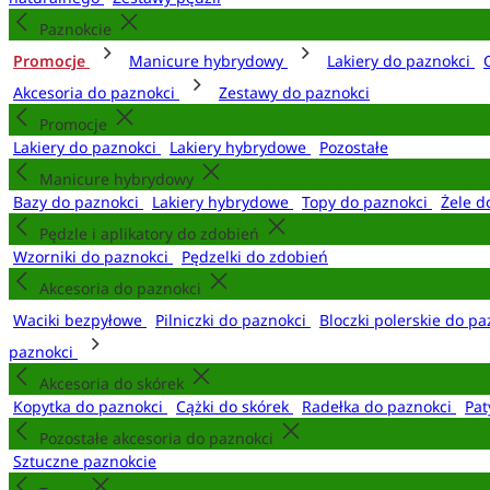
Paznokcie
Promocje
Manicure hybrydowy
Lakiery do paznokci
Akcesoria do paznokci
Zestawy do paznokci
Promocje
Lakiery do paznokci
Lakiery hybrydowe
Pozostałe
Manicure hybrydowy
Bazy do paznokci
Lakiery hybrydowe
Topy do paznokci
Żele d
Pędzle i aplikatory do zdobień
Wzorniki do paznokci
Pędzelki do zdobień
Akcesoria do paznokci
Waciki bezpyłowe
Pilniczki do paznokci
Bloczki polerskie do p
paznokci
Akcesoria do skórek
Kopytka do paznokci
Cążki do skórek
Radełka do paznokci
Pat
Pozostałe akcesoria do paznokci
Sztuczne paznokcie