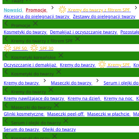
Twarz
Nowości
Promocje
Kremy do twarzy z filtrem SPF
Akcesoria do pielęgnacji twarzy
Zestawy do pielęgnacji twarzy
Promocje
Kosmetyki do twarzy
Demakijaż i oczyszczanie twarzy
Pozostał
Kremy do twarzy z filtrem SPF
SPF 50
SPF 30
Kosmetyki koreańskie
Oczyszczanie i demakijaż
Kremy do twarzy
Kremy SPF
Kr
Kosmetyki do twarzy
Kremy do twarzy
Maseczki do twarzy
Serum i olejki d
Kremy do twarzy
Kremy nawilżające do twarzy
Kremy na dzień
Kremy na noc
K
Maseczki do twarzy
Glinki kosmetyczne
Maseczki peel-off
Maseczki w płachcie
Ma
Serum i olejki do twarzy
Serum do twarzy
Olejki do twarzy
Kosmetyki do oczu