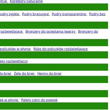
yfcie
Korektory naturalne
Pudry sypkie
Pudry brązujące
Pudry transparentne
Pudry bez
rozświetlające
Bronzery do ocieplania twarzy
Bronzery do
policzków w płynie
Róże do policzków rozświetlające
ety rozświetlaczy
do brwi
Żele do brwi
Henny do brwi
ek w płynie
Palety cieni do powiek