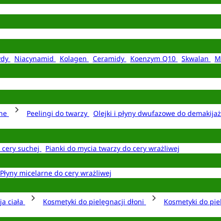
ydy
Niacynamid
Kolagen
Ceramidy
Koenzym Q10
Skwalan
M
rne
Peelingi do twarzy
Olejki i płyny dwufazowe do demakija
o cery suchej
Pianki do mycia twarzy do cery wrażliwej
Płyny micelarne do cery wrażliwej
ja ciała
Kosmetyki do pielęgnacji dłoni
Kosmetyki do pie