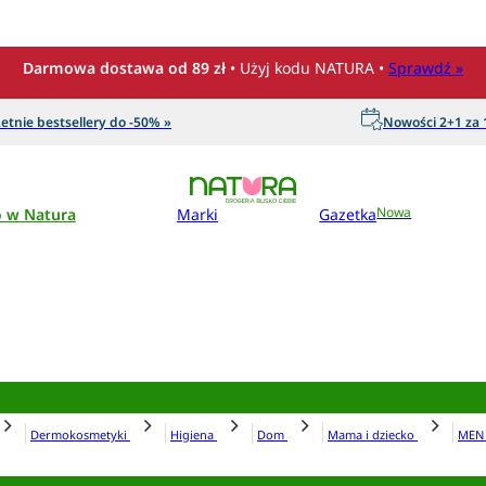
Darmowa dostawa od 89 zł
• Użyj kodu NATURA •
Sprawdź »
etnie bestsellery do -50% »
Nowości 2+1 za 1
o w Natura
Marki
Gazetka
Nowa
Dermokosmetyki
Higiena
Dom
Mama i dziecko
ME