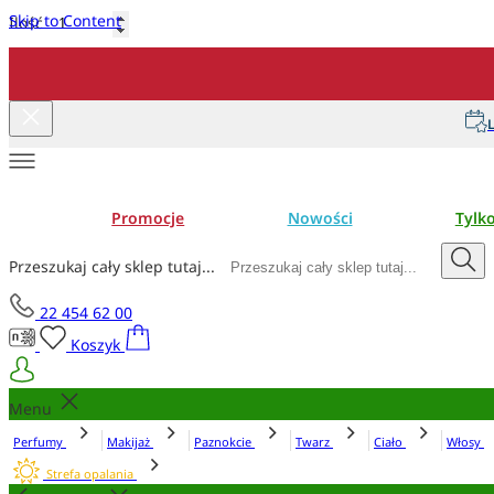
Skip to Content
Ilość
Dodaj do koszyka
L
Promocje
Nowości
Tylk
Przeszukaj cały sklep tutaj...
22 454 62 00
Koszyk
Menu
Perfumy
Makijaż
Paznokcie
Twarz
Ciało
Włosy
Strefa opalania