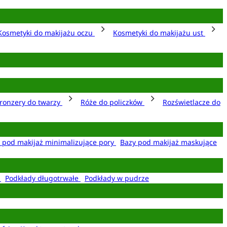
Kosmetyki do makijażu oczu
Kosmetyki do makijażu ust
ronzery do twarzy
Róże do policzków
Rozświetlacze do
 pod makijaż minimalizujące pory
Bazy pod makijaż maskujące
e
Podkłady długotrwałe
Podkłady w pudrze