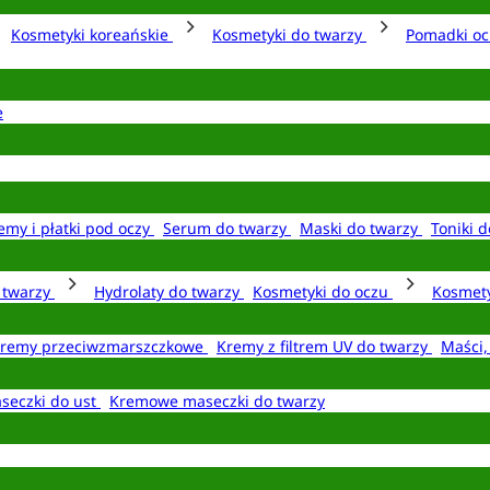
Kosmetyki koreańskie
Kosmetyki do twarzy
Pomadki o
e
emy i płatki pod oczy
Serum do twarzy
Maski do twarzy
Toniki d
o twarzy
Hydrolaty do twarzy
Kosmetyki do oczu
Kosmety
remy przeciwzmarszczkowe
Kremy z filtrem UV do twarzy
Maści,
seczki do ust
Kremowe maseczki do twarzy