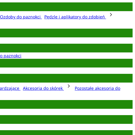
Ozdoby do paznokci
Pędzle i aplikatory do zdobień
o paznokci
ardzające
Akcesoria do skórek
Pozostałe akcesoria do