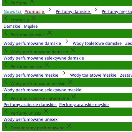
Perfumy
Nowości
Promocje
Perfumy damskie
Perfumy męsk
Promocje
Damskie
Męskie
Perfumy damskie
Wody perfumowane damskie
Wody toaletowe damskie
Zes
Wody perfumowane damskie
Wody perfumowane selektywne damskie
Perfumy męskie
Wody perfumowane męskie
Wody toaletowe męskie
Zesta
Wody perfumowane męskie
Wody perfumowane selektywne męskie
Perfumy arabskie i orientalne
Perfumy arabskie damskie
Perfumy arabskie męskie
Perfumy unisex
Wody perfumowane unisex
Dezodoranty perfumowane