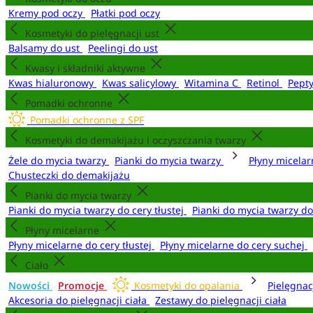
Kremy pod oczy
Płatki pod oczy
Kosmetyki do pielęgnacji ust
Balsamy do ust
Peelingi do ust
Kwasy i składniki aktywne
Kwas hialuronowy
Kwas salicylowy
Witamina C
Retinol
Pept
Pomadki ochronne
Pomadki ochronne z SPF
Kosmetyki do demakijażu i oczyszczania twarzy
Żele do mycia twarzy
Pianki do mycia twarzy
Płyny micela
Chusteczki do demakijażu
Pianki do mycia twarzy
Pianki do mycia twarzy do cery tłustej
Pianki do mycia twarzy d
Płyny micelarne
Płyny micelarne do cery tłustej
Płyny micelarne do cery suchej
Ciało
Nowości
Promocje
Kosmetyki do opalania
Pielęgnac
Akcesoria do pielęgnacji ciała
Zestawy do pielęgnacji ciała