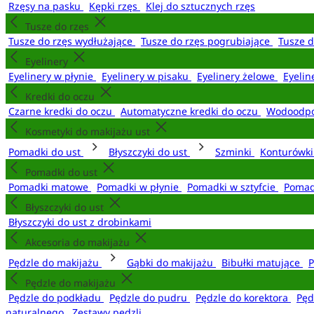
Rzęsy na pasku
Kępki rzęs
Klej do sztucznych rzęs
Tusze do rzęs
Tusze do rzęs wydłużające
Tusze do rzęs pogrubiające
Tusze 
Eyelinery
Eyelinery w płynie
Eyelinery w pisaku
Eyelinery żelowe
Eyelin
Kredki do oczu
Czarne kredki do oczu
Automatyczne kredki do oczu
Wodoodpo
Kosmetyki do makijażu ust
Pomadki do ust
Błyszczyki do ust
Szminki
Konturówki
Pomadki do ust
Pomadki matowe
Pomadki w płynie
Pomadki w sztyfcie
Pomad
Błyszczyki do ust
Błyszczyki do ust z drobinkami
Akcesoria do makijażu
Pędzle do makijażu
Gąbki do makijażu
Bibułki matujące
P
Pędzle do makijażu
Pędzle do podkładu
Pędzle do pudru
Pędzle do korektora
Pęd
naturalnego
Zestawy pędzli