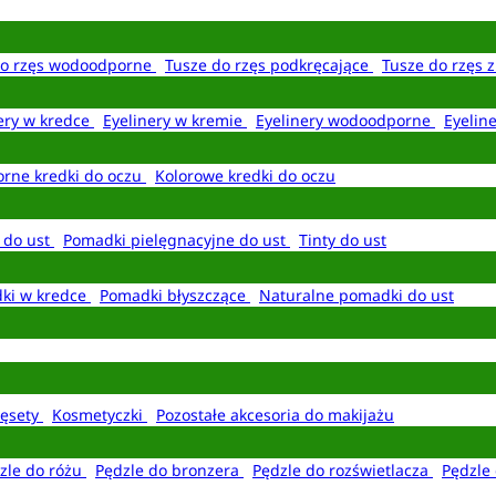
do rzęs wodoodporne
Tusze do rzęs podkręcające
Tusze do rzęs 
ery w kredce
Eyelinery w kremie
Eyelinery wodoodporne
Eyelin
rne kredki do oczu
Kolorowe kredki do oczu
 do ust
Pomadki pielęgnacyjne do ust
Tinty do ust
ki w kredce
Pomadki błyszczące
Naturalne pomadki do ust
ęsety
Kosmetyczki
Pozostałe akcesoria do makijażu
zle do różu
Pędzle do bronzera
Pędzle do rozświetlacza
Pędzle