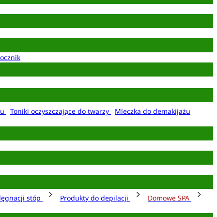
ocznik
żu
Toniki oczyszczające do twarzy
Mleczka do demakijażu
lęgnacji stóp
Produkty do depilacji
Domowe SPA