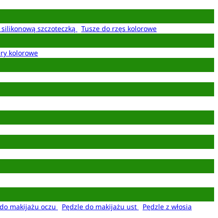
z silikonową szczoteczką
Tusze do rzęs kolorowe
ery kolorowe
 do makijażu oczu
Pędzle do makijażu ust
Pędzle z włosia