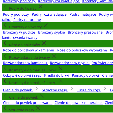
Korektory pod oczy
Korektory rozświetlające
Korektory kamufl
Pudry do twarzy
Pudry pod oczy
Pudry rozświetlające
Pudry matujące
Pudry w
talku
Pudry naturalne
Bronzery do twarzy
Bronzery w pudrze
Bronzery sypkie
Bronzery prasowane
Bro
konturowania twarzy
Róże do policzków
Róże do policzków w kamieniu
Róże do policzków wypiekane
R
Rozświetlacze do twarzy
Rozświetlacze w kamieniu
Rozświetlacze w płynie
Rozświetlacz
Kosmetyki do makijażu brwi
Odżywki do brwi i rzęs
Kredki do brwi
Pomady do brwi
Cieni
Kosmetyki do makijażu oczu
Cienie do powiek
Sztuczne rzęsy
Tusze do rzęs
E
Cienie do powiek
Cienie do powiek prasowane
Cienie do powiek mineralne
Cien
Sztuczne rzęsy