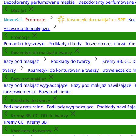
Dezodoranty perfumowane męskie
Dezodoranty perfumowane 
Makijaż
Nowości
Promocje
Kosmetyki do makijażu z SPF
Kos
Akcesoria do makijażu
Promocje
Pomadki i błyszczyki
Podkłady i fluidy
Tusze do rzęs i brwi
Cie
Kosmetyki do makijażu twarzy
Bazy pod makijaż
Podkłady do twarzy
Kremy BB, CC, D
twarzy
Kosmetyki do konturowania twarzy
Utrwalacze do m
Bazy pod makijaż
Bazy pod makijaż wygładzające
Bazy pod makijaż nawilżające
zaczerwienienia
Bazy pod cienie
Podkłady do twarzy
Podkłady naturalne
Podkłady wygładzające
Podkłady nawilżaj
Kremy BB, CC, DD do twarzy
Kremy CC
Kremy BB
Korektory do twarzy