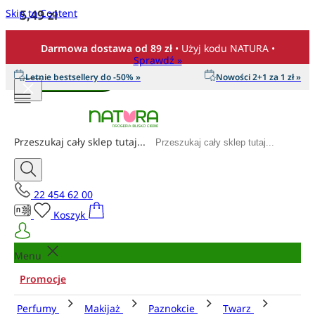
Skip to Content
5,49 zł
Ilość
Darmowa dostawa od 89 zł
• Użyj kodu NATURA •
Sprawdź »
Letnie bestsellery do -50% »
Nowości 2+1 za 1 zł »
Dodaj do koszyka
Przeszukaj cały sklep tutaj...
22 454 62 00
Koszyk
Menu
Promocje
Perfumy
Makijaż
Paznokcie
Twarz