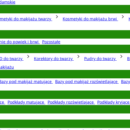
damskie
metyki do makijażu twarzy
Kosmetyki do makijażu brwi
nie do powiek i brwi
Pozostałe
D do twarzy
Korektory do twarzy
Pudry do twarzy
B
akijażu
Bazy pod makijaż matujące
Bazy pod makijaż rozświetlające
Bazy
ące
Podkłady matujące
Podkłady rozświetlające
Podkłady kryjąc