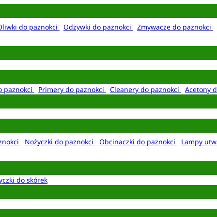
Oliwki do paznokci
Odżywki do paznokci
Zmywacze do paznokci
o paznokci
Primery do paznokci
Cleanery do paznokci
Acetony d
aznokci
Nożyczki do paznokci
Obcinaczki do paznokci
Lampy utw
yczki do skórek