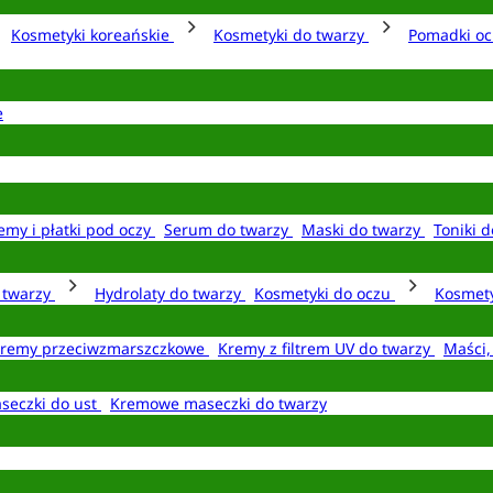
Kosmetyki koreańskie
Kosmetyki do twarzy
Pomadki o
e
emy i płatki pod oczy
Serum do twarzy
Maski do twarzy
Toniki d
o twarzy
Hydrolaty do twarzy
Kosmetyki do oczu
Kosmety
remy przeciwzmarszczkowe
Kremy z filtrem UV do twarzy
Maści,
seczki do ust
Kremowe maseczki do twarzy