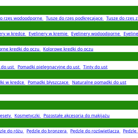
do rzęs wodoodporne
Tusze do rzęs podkręcające
Tusze do rzęs 
ery w kredce
Eyelinery w kremie
Eyelinery wodoodporne
Eyelin
rne kredki do oczu
Kolorowe kredki do oczu
 do ust
Pomadki pielęgnacyjne do ust
Tinty do ust
ki w kredce
Pomadki błyszczące
Naturalne pomadki do ust
ęsety
Kosmetyczki
Pozostałe akcesoria do makijażu
zle do różu
Pędzle do bronzera
Pędzle do rozświetlacza
Pędzle