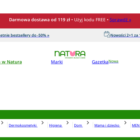
Darmowa dostawa od 119 zł
• Użyj kodu FREE •
Sprawdź »
etnie bestsellery do -50% »
Nowości 2+1 za 1
o w Natura
Marki
Gazetka
Nowa
Dermokosmetyki
Higiena
Dom
Mama i dziecko
ME