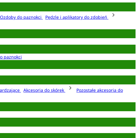
Ozdoby do paznokci
Pędzle i aplikatory do zdobień
o paznokci
ardzające
Akcesoria do skórek
Pozostałe akcesoria do