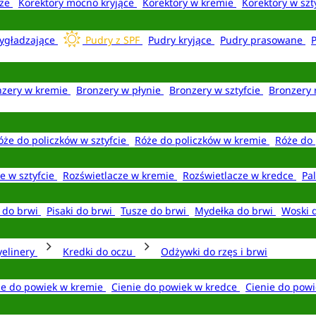
aże
Korektory mocno kryjące
Korektory w kremie
Korektory w szt
ygładzające
Pudry z SPF
Pudry kryjące
Pudry prasowane
nzery w kremie
Bronzery w płynie
Bronzery w sztyfcie
Bronzery 
óże do policzków w sztyfcie
Róże do policzków w kremie
Róże do 
e w sztyfcie
Rozświetlacze w kremie
Rozświetlacze w kredce
Pal
e do brwi
Pisaki do brwi
Tusze do brwi
Mydełka do brwi
Woski 
yelinery
Kredki do oczu
Odżywki do rzęs i brwi
ie do powiek w kremie
Cienie do powiek w kredce
Cienie do powi