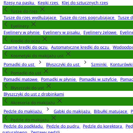
Rzęsy na pasku
Kępki rzęs
Klej do sztucznych rzęs
Tusze do rzęs
Tusze do rzęs wydłużające
Tusze do rzęs pogrubiające
Tusze 
Eyelinery
Eyelinery w płynie
Eyelinery w pisaku
Eyelinery żelowe
Eyelin
Kredki do oczu
Czarne kredki do oczu
Automatyczne kredki do oczu
Wodoodpo
Kosmetyki do makijażu ust
Pomadki do ust
Błyszczyki do ust
Szminki
Konturówki
Pomadki do ust
Pomadki matowe
Pomadki w płynie
Pomadki w sztyfcie
Pomad
Błyszczyki do ust
Błyszczyki do ust z drobinkami
Akcesoria do makijażu
Pędzle do makijażu
Gąbki do makijażu
Bibułki matujące
P
Pędzle do makijażu
Pędzle do podkładu
Pędzle do pudru
Pędzle do korektora
Pęd
naturalnego
Zestawy pędzli