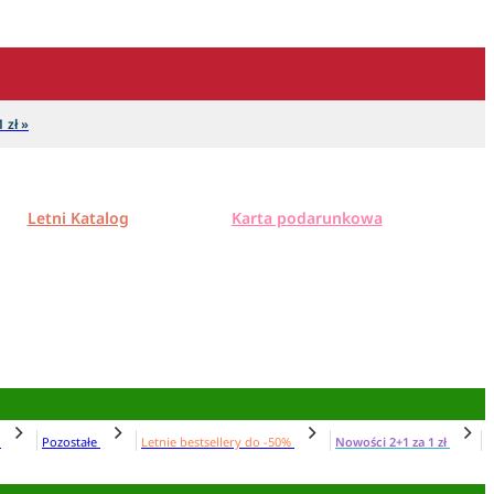
 zł »
Letni Katalog
Karta podarunkowa
N
Pozostałe
Letnie bestsellery do -50%
Nowości 2+1 za 1 zł