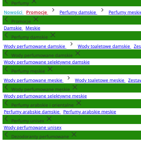
Perfumy
Nowości
Promocje
Perfumy damskie
Perfumy męsk
Promocje
Damskie
Męskie
Perfumy damskie
Wody perfumowane damskie
Wody toaletowe damskie
Zes
Wody perfumowane damskie
Wody perfumowane selektywne damskie
Perfumy męskie
Wody perfumowane męskie
Wody toaletowe męskie
Zesta
Wody perfumowane męskie
Wody perfumowane selektywne męskie
Perfumy arabskie i orientalne
Perfumy arabskie damskie
Perfumy arabskie męskie
Perfumy unisex
Wody perfumowane unisex
Dezodoranty perfumowane