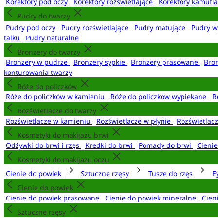
Korektory pod oczy
Korektory rozświetlające
Korektory kamufl
Pudry do twarzy
Pudry pod oczy
Pudry rozświetlające
Pudry matujące
Pudry w
talku
Pudry naturalne
Bronzery do twarzy
Bronzery w pudrze
Bronzery sypkie
Bronzery prasowane
Bro
konturowania twarzy
Róże do policzków
Róże do policzków w kamieniu
Róże do policzków wypiekane
R
Rozświetlacze do twarzy
Rozświetlacze w kamieniu
Rozświetlacze w płynie
Rozświetlacz
Kosmetyki do makijażu brwi
Odżywki do brwi i rzęs
Kredki do brwi
Pomady do brwi
Cieni
Kosmetyki do makijażu oczu
Cienie do powiek
Sztuczne rzęsy
Tusze do rzęs
E
Cienie do powiek
Cienie do powiek prasowane
Cienie do powiek mineralne
Cien
Sztuczne rzęsy