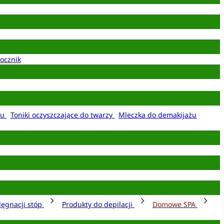
ocznik
żu
Toniki oczyszczające do twarzy
Mleczka do demakijażu
lęgnacji stóp
Produkty do depilacji
Domowe SPA