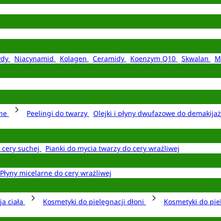
ydy
Niacynamid
Kolagen
Ceramidy
Koenzym Q10
Skwalan
M
rne
Peelingi do twarzy
Olejki i płyny dwufazowe do demakija
o cery suchej
Pianki do mycia twarzy do cery wrażliwej
Płyny micelarne do cery wrażliwej
ja ciała
Kosmetyki do pielęgnacji dłoni
Kosmetyki do pie