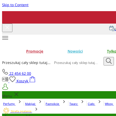
Skip to Content
L
Promocje
Nowości
Tylk
Przeszukaj cały sklep tutaj...
22 454 62 00
Koszyk
Menu
Perfumy
Makijaż
Paznokcie
Twarz
Ciało
Włosy
Strefa opalania