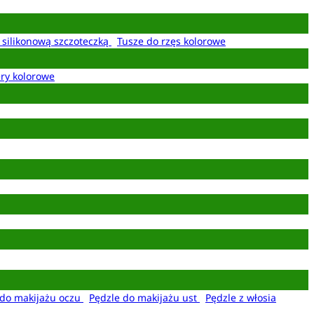
z silikonową szczoteczką
Tusze do rzęs kolorowe
ery kolorowe
 do makijażu oczu
Pędzle do makijażu ust
Pędzle z włosia