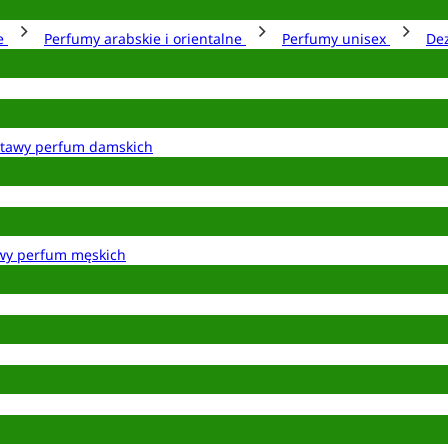
ie
Perfumy arabskie i orientalne
Perfumy unisex
De
tawy perfum damskich
wy perfum męskich