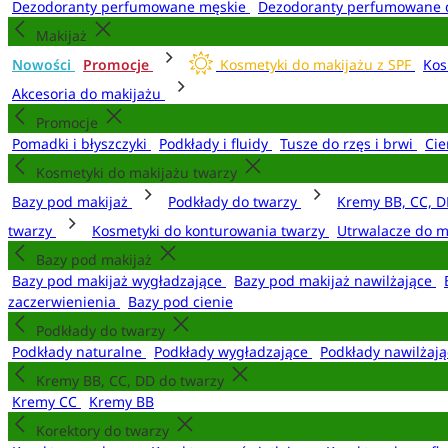
Dezodoranty perfumowane męskie
Dezodoranty perfumowane 
Makijaż
Nowości
Promocje
Kosmetyki do makijażu z SPF
Kos
Akcesoria do makijażu
Promocje
Pomadki i błyszczyki
Podkłady i fluidy
Tusze do rzęs i brwi
Cie
Kosmetyki do makijażu twarzy
Bazy pod makijaż
Podkłady do twarzy
Kremy BB, CC, D
twarzy
Kosmetyki do konturowania twarzy
Utrwalacze do m
Bazy pod makijaż
Bazy pod makijaż wygładzające
Bazy pod makijaż nawilżające
zaczerwienienia
Bazy pod cienie
Podkłady do twarzy
Podkłady naturalne
Podkłady wygładzające
Podkłady nawilżaj
Kremy BB, CC, DD do twarzy
Kremy CC
Kremy BB
Korektory do twarzy