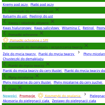
Kremy pod oczy
Płatki pod oczy
Kosmetyki do pielęgnacji ust
Balsamy do ust
Peelingi do ust
Kwasy i składniki aktywne
Kwas hialuronowy
Kwas salicylowy
Witamina C
Retinol
Pept
Pomadki ochronne
Pomadki ochronne z SPF
Kosmetyki do demakijażu i oczyszczania twarzy
Żele do mycia twarzy
Pianki do mycia twarzy
Płyny micela
Chusteczki do demakijażu
Pianki do mycia twarzy
Pianki do mycia twarzy do cery tłustej
Pianki do mycia twarzy d
Płyny micelarne
Płyny micelarne do cery tłustej
Płyny micelarne do cery suchej
Ciało
Nowości
Promocje
Kosmetyki do opalania
Pielęgnac
Akcesoria do pielęgnacji ciała
Zestawy do pielęgnacji ciała