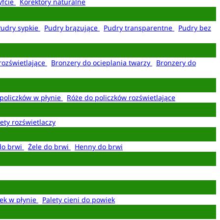
yfcie
Korektory naturalne
Pudry sypkie
Pudry brązujące
Pudry transparentne
Pudry bez
rozświetlające
Bronzery do ocieplania twarzy
Bronzery do
policzków w płynie
Róże do policzków rozświetlające
ety rozświetlaczy
do brwi
Żele do brwi
Henny do brwi
ek w płynie
Palety cieni do powiek