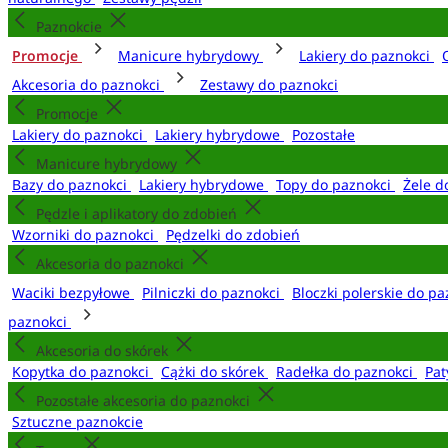
Paznokcie
Promocje
Manicure hybrydowy
Lakiery do paznokci
Akcesoria do paznokci
Zestawy do paznokci
Promocje
Lakiery do paznokci
Lakiery hybrydowe
Pozostałe
Manicure hybrydowy
Bazy do paznokci
Lakiery hybrydowe
Topy do paznokci
Żele d
Pędzle i aplikatory do zdobień
Wzorniki do paznokci
Pędzelki do zdobień
Akcesoria do paznokci
Waciki bezpyłowe
Pilniczki do paznokci
Bloczki polerskie do p
paznokci
Akcesoria do skórek
Kopytka do paznokci
Cążki do skórek
Radełka do paznokci
Pat
Pozostałe akcesoria do paznokci
Sztuczne paznokcie