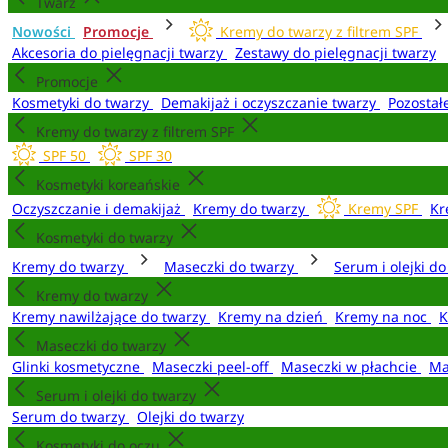
Twarz
Nowości
Promocje
Kremy do twarzy z filtrem SPF
Akcesoria do pielęgnacji twarzy
Zestawy do pielęgnacji twarzy
Promocje
Kosmetyki do twarzy
Demakijaż i oczyszczanie twarzy
Pozostał
Kremy do twarzy z filtrem SPF
SPF 50
SPF 30
Kosmetyki koreańskie
Oczyszczanie i demakijaż
Kremy do twarzy
Kremy SPF
Kr
Kosmetyki do twarzy
Kremy do twarzy
Maseczki do twarzy
Serum i olejki d
Kremy do twarzy
Kremy nawilżające do twarzy
Kremy na dzień
Kremy na noc
K
Maseczki do twarzy
Glinki kosmetyczne
Maseczki peel-off
Maseczki w płachcie
Ma
Serum i olejki do twarzy
Serum do twarzy
Olejki do twarzy
Kosmetyki do oczu