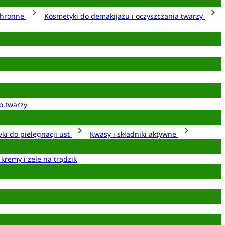
chronne
Kosmetyki do demakijażu i oczyszczania twarzy
o twarzy
ki do pielęgnacji ust
Kwasy i składniki aktywne
 kremy i żele na trądzik