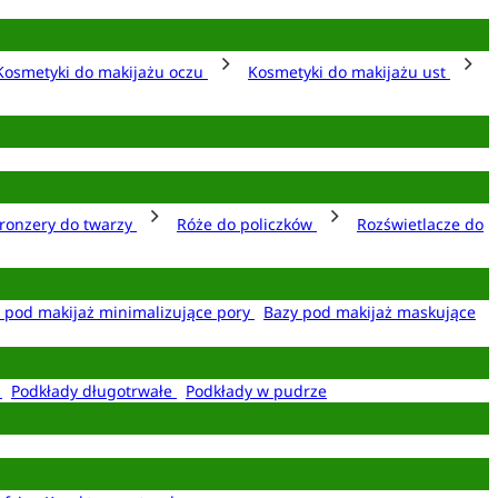
Kosmetyki do makijażu oczu
Kosmetyki do makijażu ust
ronzery do twarzy
Róże do policzków
Rozświetlacze do
 pod makijaż minimalizujące pory
Bazy pod makijaż maskujące
e
Podkłady długotrwałe
Podkłady w pudrze