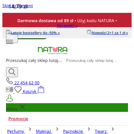
Skip to Content
14,79 zł
Ilość
Darmowa dostawa od 89 zł
• Użyj kodu NATURA •
Sprawdź »
Letnie bestsellery do -50% »
Nowości 2+1 za 1 zł »
Dodaj do koszyka
Przeszukaj cały sklep tutaj...
22 454 62 00
Koszyk
Menu
Promocje
Perfumy
Makijaż
Paznokcie
Twarz