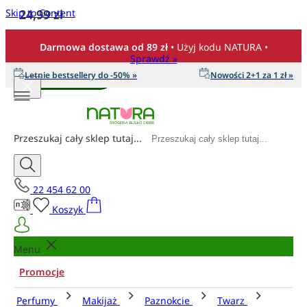
Skip to Content
24,99 zł
Ilość
Darmowa dostawa od 89 zł
• Użyj kodu NATURA •
Sprawdź »
Letnie bestsellery do -50% »
Nowości 2+1 za 1 zł »
Dodaj do koszyka
Przeszukaj cały sklep tutaj...
22 454 62 00
Koszyk
Menu
Promocje
Perfumy
Makijaż
Paznokcie
Twarz