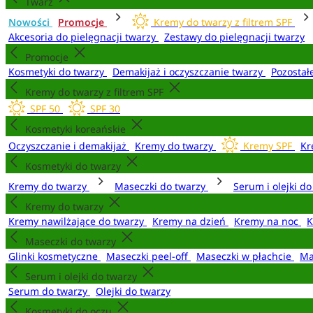
Twarz
Nowości
Promocje
Kremy do twarzy z filtrem SPF
Akcesoria do pielęgnacji twarzy
Zestawy do pielęgnacji twarzy
Promocje
Kosmetyki do twarzy
Demakijaż i oczyszczanie twarzy
Pozostał
Kremy do twarzy z filtrem SPF
SPF 50
SPF 30
Kosmetyki koreańskie
Oczyszczanie i demakijaż
Kremy do twarzy
Kremy SPF
Kr
Kosmetyki do twarzy
Kremy do twarzy
Maseczki do twarzy
Serum i olejki d
Kremy do twarzy
Kremy nawilżające do twarzy
Kremy na dzień
Kremy na noc
K
Maseczki do twarzy
Glinki kosmetyczne
Maseczki peel-off
Maseczki w płachcie
Ma
Serum i olejki do twarzy
Serum do twarzy
Olejki do twarzy
Kosmetyki do oczu