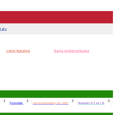
 zł »
Letni Katalog
Karta podarunkowa
N
Pozostałe
Letnie bestsellery do -50%
Nowości 2+1 za 1 zł