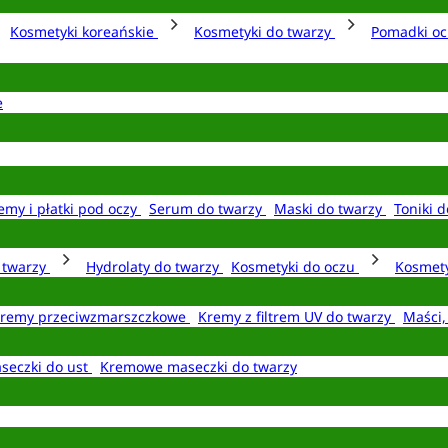
Kosmetyki koreańskie
Kosmetyki do twarzy
Pomadki o
e
emy i płatki pod oczy
Serum do twarzy
Maski do twarzy
Toniki d
o twarzy
Hydrolaty do twarzy
Kosmetyki do oczu
Kosmety
remy przeciwzmarszczkowe
Kremy z filtrem UV do twarzy
Maści,
seczki do ust
Kremowe maseczki do twarzy