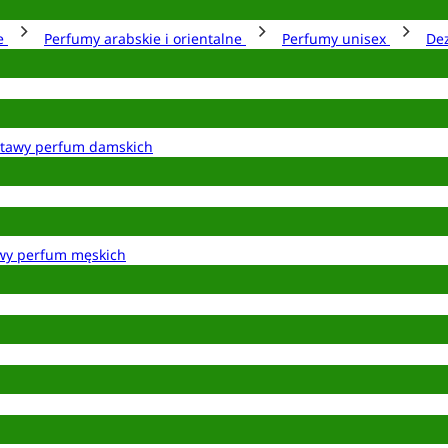
ie
Perfumy arabskie i orientalne
Perfumy unisex
De
tawy perfum damskich
wy perfum męskich