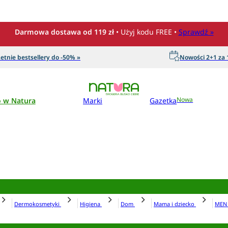
Darmowa dostawa od 119 zł
• Użyj kodu FREE •
Sprawdź »
etnie bestsellery do -50% »
Nowości 2+1 za 1
o w Natura
Marki
Gazetka
Nowa
Dermokosmetyki
Higiena
Dom
Mama i dziecko
ME