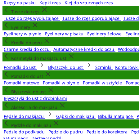
Rzęsy na pasku
Kępki rzęs
Klej do sztucznych rzęs
Tusze do rzęs
Tusze do rzęs wydłużające
Tusze do rzęs pogrubiające
Tusze 
Eyelinery
Eyelinery w płynie
Eyelinery w pisaku
Eyelinery żelowe
Eyelin
Kredki do oczu
Czarne kredki do oczu
Automatyczne kredki do oczu
Wodoodpo
Kosmetyki do makijażu ust
Pomadki do ust
Błyszczyki do ust
Szminki
Konturówki
Pomadki do ust
Pomadki matowe
Pomadki w płynie
Pomadki w sztyfcie
Pomad
Błyszczyki do ust
Błyszczyki do ust z drobinkami
Akcesoria do makijażu
Pędzle do makijażu
Gąbki do makijażu
Bibułki matujące
P
Pędzle do makijażu
Pędzle do podkładu
Pędzle do pudru
Pędzle do korektora
Pęd
naturalnego
Zestawy pędzli