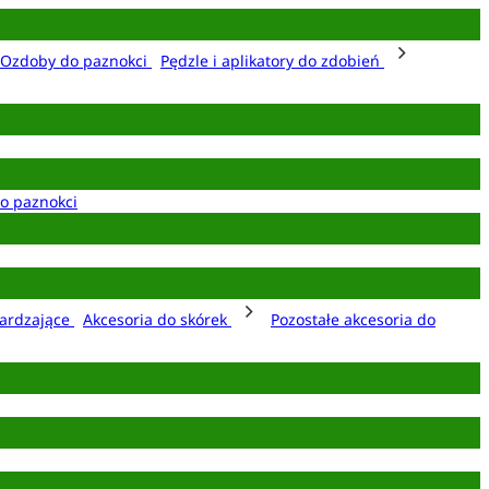
Ozdoby do paznokci
Pędzle i aplikatory do zdobień
o paznokci
ardzające
Akcesoria do skórek
Pozostałe akcesoria do