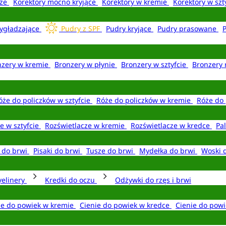
aże
Korektory mocno kryjące
Korektory w kremie
Korektory w szt
ygładzające
Pudry z SPF
Pudry kryjące
Pudry prasowane
nzery w kremie
Bronzery w płynie
Bronzery w sztyfcie
Bronzery 
óże do policzków w sztyfcie
Róże do policzków w kremie
Róże do 
e w sztyfcie
Rozświetlacze w kremie
Rozświetlacze w kredce
Pal
e do brwi
Pisaki do brwi
Tusze do brwi
Mydełka do brwi
Woski 
yelinery
Kredki do oczu
Odżywki do rzęs i brwi
ie do powiek w kremie
Cienie do powiek w kredce
Cienie do powi