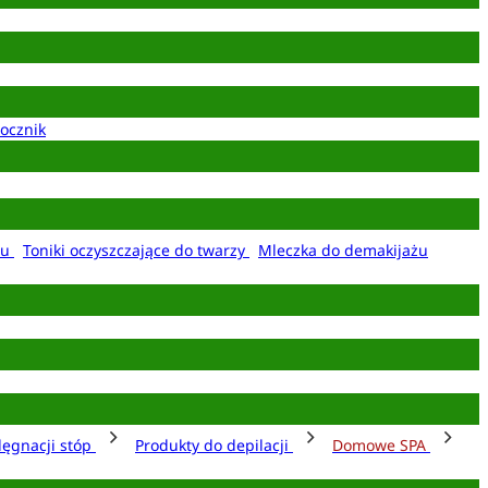
ocznik
żu
Toniki oczyszczające do twarzy
Mleczka do demakijażu
lęgnacji stóp
Produkty do depilacji
Domowe SPA