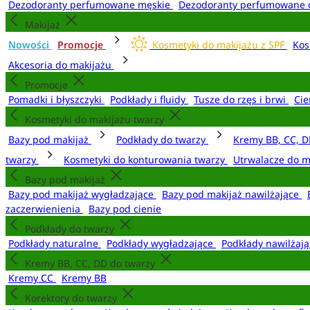
Dezodoranty perfumowane męskie
Dezodoranty perfumowane 
Makijaż
Nowości
Promocje
Kosmetyki do makijażu z SPF
Kos
Akcesoria do makijażu
Promocje
Pomadki i błyszczyki
Podkłady i fluidy
Tusze do rzęs i brwi
Cie
Kosmetyki do makijażu twarzy
Bazy pod makijaż
Podkłady do twarzy
Kremy BB, CC, D
twarzy
Kosmetyki do konturowania twarzy
Utrwalacze do m
Bazy pod makijaż
Bazy pod makijaż wygładzające
Bazy pod makijaż nawilżające
zaczerwienienia
Bazy pod cienie
Podkłady do twarzy
Podkłady naturalne
Podkłady wygładzające
Podkłady nawilżaj
Kremy BB, CC, DD do twarzy
Kremy CC
Kremy BB
Korektory do twarzy