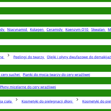
ydy
Niacynamid
Kolagen
Ceramidy
Koenzym Q10
Skwalan
M
rne
Peelingi do twarzy
Olejki i płyny dwufazowe do demakija
o cery suchej
Pianki do mycia twarzy do cery wrażliwej
Płyny micelarne do cery wrażliwej
ja ciała
Kosmetyki do pielęgnacji dłoni
Kosmetyki do pie