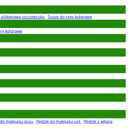
z silikonową szczoteczką
Tusze do rzęs kolorowe
ery kolorowe
 do makijażu oczu
Pędzle do makijażu ust
Pędzle z włosia