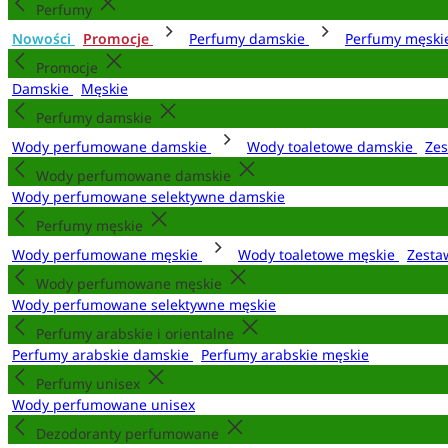
Perfumy
Nowości
Promocje
Perfumy damskie
Perfumy męsk
Promocje
Damskie
Męskie
Perfumy damskie
Wody perfumowane damskie
Wody toaletowe damskie
Zes
Wody perfumowane damskie
Wody perfumowane selektywne damskie
Perfumy męskie
Wody perfumowane męskie
Wody toaletowe męskie
Zesta
Wody perfumowane męskie
Wody perfumowane selektywne męskie
Perfumy arabskie i orientalne
Perfumy arabskie damskie
Perfumy arabskie męskie
Perfumy unisex
Wody perfumowane unisex
Dezodoranty perfumowane