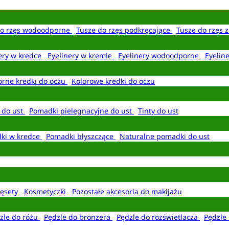
do rzęs wodoodporne
Tusze do rzęs podkręcające
Tusze do rzęs 
ery w kredce
Eyelinery w kremie
Eyelinery wodoodporne
Eyelin
rne kredki do oczu
Kolorowe kredki do oczu
 do ust
Pomadki pielęgnacyjne do ust
Tinty do ust
ki w kredce
Pomadki błyszczące
Naturalne pomadki do ust
ęsety
Kosmetyczki
Pozostałe akcesoria do makijażu
zle do różu
Pędzle do bronzera
Pędzle do rozświetlacza
Pędzle