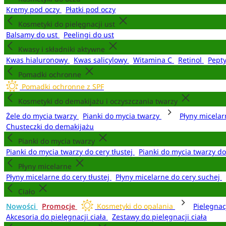
Kremy pod oczy
Płatki pod oczy
Kosmetyki do pielęgnacji ust
Balsamy do ust
Peelingi do ust
Kwasy i składniki aktywne
Kwas hialuronowy
Kwas salicylowy
Witamina C
Retinol
Pept
Pomadki ochronne
Pomadki ochronne z SPF
Kosmetyki do demakijażu i oczyszczania twarzy
Żele do mycia twarzy
Pianki do mycia twarzy
Płyny micela
Chusteczki do demakijażu
Pianki do mycia twarzy
Pianki do mycia twarzy do cery tłustej
Pianki do mycia twarzy d
Płyny micelarne
Płyny micelarne do cery tłustej
Płyny micelarne do cery suchej
Ciało
Nowości
Promocje
Kosmetyki do opalania
Pielęgnac
Akcesoria do pielęgnacji ciała
Zestawy do pielęgnacji ciała