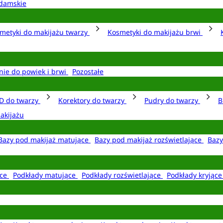
damskie
metyki do makijażu twarzy
Kosmetyki do makijażu brwi
nie do powiek i brwi
Pozostałe
D do twarzy
Korektory do twarzy
Pudry do twarzy
B
akijażu
Bazy pod makijaż matujące
Bazy pod makijaż rozświetlające
Bazy
ące
Podkłady matujące
Podkłady rozświetlające
Podkłady kryjąc