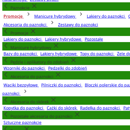
Paznokcie
Promocje
Manicure hybrydowy
Lakiery do paznokci
Akcesoria do paznokci
Zestawy do paznokci
Promocje
Lakiery do paznokci
Lakiery hybrydowe
Pozostałe
Manicure hybrydowy
Bazy do paznokci
Lakiery hybrydowe
Topy do paznokci
Żele d
Pędzle i aplikatory do zdobień
Wzorniki do paznokci
Pędzelki do zdobień
Akcesoria do paznokci
Waciki bezpyłowe
Pilniczki do paznokci
Bloczki polerskie do p
paznokci
Akcesoria do skórek
Kopytka do paznokci
Cążki do skórek
Radełka do paznokci
Pat
Pozostałe akcesoria do paznokci
Sztuczne paznokcie