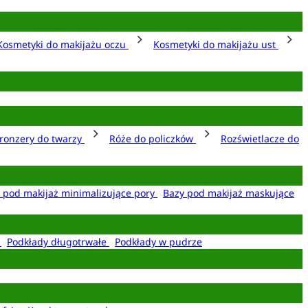
Kosmetyki do makijażu oczu
Kosmetyki do makijażu ust
ronzery do twarzy
Róże do policzków
Rozświetlacze do
 pod makijaż minimalizujące pory
Bazy pod makijaż maskujące
e
Podkłady długotrwałe
Podkłady w pudrze