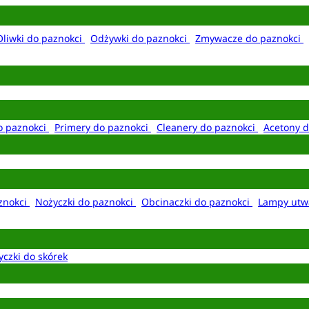
Oliwki do paznokci
Odżywki do paznokci
Zmywacze do paznokci
o paznokci
Primery do paznokci
Cleanery do paznokci
Acetony d
aznokci
Nożyczki do paznokci
Obcinaczki do paznokci
Lampy utw
yczki do skórek