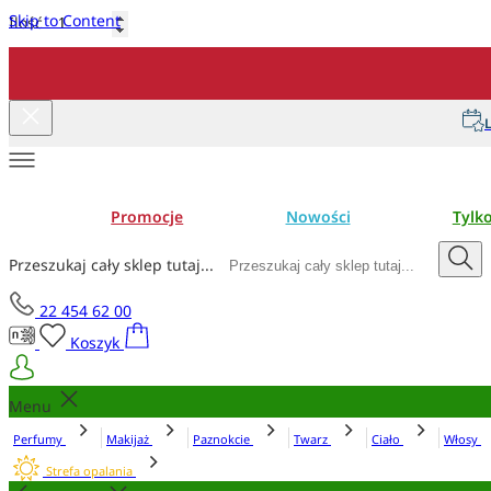
Skip to Content
Ilość
Dodaj do koszyka
L
Promocje
Nowości
Tylk
Przeszukaj cały sklep tutaj...
22 454 62 00
Koszyk
Menu
Perfumy
Makijaż
Paznokcie
Twarz
Ciało
Włosy
Strefa opalania