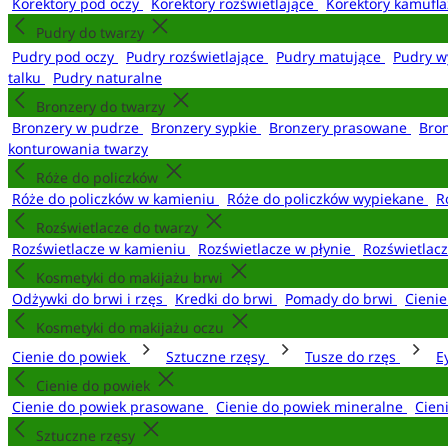
Korektory pod oczy
Korektory rozświetlające
Korektory kamufl
Pudry do twarzy
Pudry pod oczy
Pudry rozświetlające
Pudry matujące
Pudry w
talku
Pudry naturalne
Bronzery do twarzy
Bronzery w pudrze
Bronzery sypkie
Bronzery prasowane
Bro
konturowania twarzy
Róże do policzków
Róże do policzków w kamieniu
Róże do policzków wypiekane
R
Rozświetlacze do twarzy
Rozświetlacze w kamieniu
Rozświetlacze w płynie
Rozświetlacz
Kosmetyki do makijażu brwi
Odżywki do brwi i rzęs
Kredki do brwi
Pomady do brwi
Cieni
Kosmetyki do makijażu oczu
Cienie do powiek
Sztuczne rzęsy
Tusze do rzęs
E
Cienie do powiek
Cienie do powiek prasowane
Cienie do powiek mineralne
Cien
Sztuczne rzęsy