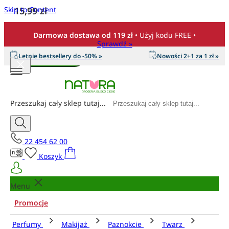
Skip to Content
15,99 zł
Ilość
Darmowa dostawa od 119 zł
• Użyj kodu FREE •
Sprawdź »
Letnie bestsellery do -50% »
Nowości 2+1 za 1 zł »
Dodaj do koszyka
Przeszukaj cały sklep tutaj...
22 454 62 00
Koszyk
Menu
Promocje
Perfumy
Makijaż
Paznokcie
Twarz