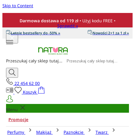
Skip to Content
Darmowa dostawa od 119 zł
• Użyj kodu FREE •
Sprawdź »
Letnie bestsellery do -50% »
Nowości 2+1 za 1 zł »
Przeszukaj cały sklep tutaj...
22 454 62 00
Koszyk
Menu
Promocje
Perfumy
Makijaż
Paznokcie
Twarz