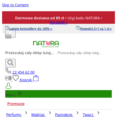
Skip to Content
Darmowa dostawa od 89 zł
• Użyj kodu NATURA •
Sprawdź »
Letnie bestsellery do -50% »
Nowości 2+1 za 1 zł »
Przeszukaj cały sklep tutaj...
22 454 62 00
Koszyk
Menu
Promocje
Perfumy
Makijaż
Paznokcie
Twarz