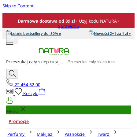
Skip to Content
Darmowa dostawa od 89 zł
• Użyj kodu NATURA •
Sprawdź »
Letnie bestsellery do -50% »
Nowości 2+1 za 1 zł »
Przeszukaj cały sklep tutaj...
22 454 62 00
Koszyk
Menu
Promocje
Perfumy
Makijaż
Paznokcie
Twarz