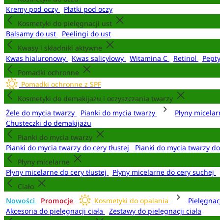
Kremy pod oczy
Płatki pod oczy
Kosmetyki do pielęgnacji ust
Balsamy do ust
Peelingi do ust
Kwasy i składniki aktywne
Kwas hialuronowy
Kwas salicylowy
Witamina C
Retinol
Pept
Pomadki ochronne
Pomadki ochronne z SPF
Kosmetyki do demakijażu i oczyszczania twarzy
Żele do mycia twarzy
Pianki do mycia twarzy
Płyny micela
Chusteczki do demakijażu
Pianki do mycia twarzy
Pianki do mycia twarzy do cery tłustej
Pianki do mycia twarzy d
Płyny micelarne
Płyny micelarne do cery tłustej
Płyny micelarne do cery suchej
Ciało
Nowości
Promocje
Kosmetyki do opalania
Pielęgnac
Akcesoria do pielęgnacji ciała
Zestawy do pielęgnacji ciała