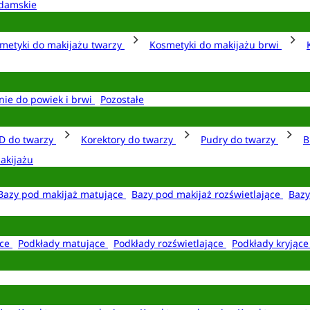
damskie
metyki do makijażu twarzy
Kosmetyki do makijażu brwi
nie do powiek i brwi
Pozostałe
D do twarzy
Korektory do twarzy
Pudry do twarzy
B
akijażu
Bazy pod makijaż matujące
Bazy pod makijaż rozświetlające
Bazy
ące
Podkłady matujące
Podkłady rozświetlające
Podkłady kryjąc