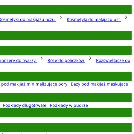
Kosmetyki do makijażu oczu
Kosmetyki do makijażu ust
ronzery do twarzy
Róże do policzków
Rozświetlacze do
 pod makijaż minimalizujące pory
Bazy pod makijaż maskujące
e
Podkłady długotrwałe
Podkłady w pudrze