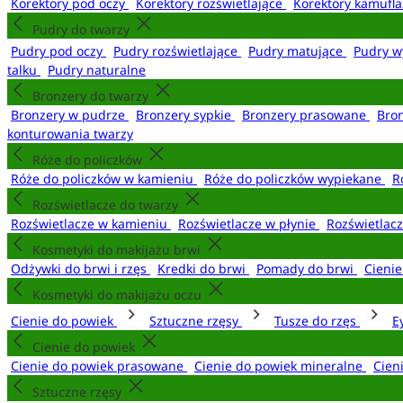
Korektory pod oczy
Korektory rozświetlające
Korektory kamufl
Pudry do twarzy
Pudry pod oczy
Pudry rozświetlające
Pudry matujące
Pudry w
talku
Pudry naturalne
Bronzery do twarzy
Bronzery w pudrze
Bronzery sypkie
Bronzery prasowane
Bro
konturowania twarzy
Róże do policzków
Róże do policzków w kamieniu
Róże do policzków wypiekane
R
Rozświetlacze do twarzy
Rozświetlacze w kamieniu
Rozświetlacze w płynie
Rozświetlacz
Kosmetyki do makijażu brwi
Odżywki do brwi i rzęs
Kredki do brwi
Pomady do brwi
Cieni
Kosmetyki do makijażu oczu
Cienie do powiek
Sztuczne rzęsy
Tusze do rzęs
E
Cienie do powiek
Cienie do powiek prasowane
Cienie do powiek mineralne
Cien
Sztuczne rzęsy