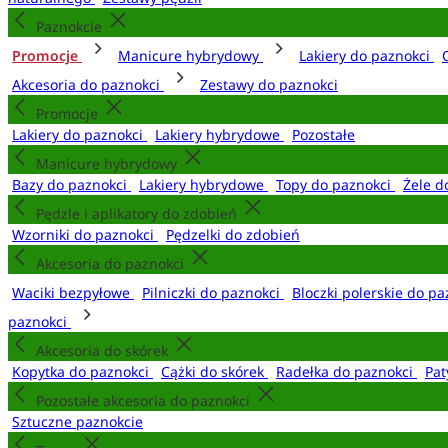
Paznokcie
Promocje
Manicure hybrydowy
Lakiery do paznokci
Akcesoria do paznokci
Zestawy do paznokci
Promocje
Lakiery do paznokci
Lakiery hybrydowe
Pozostałe
Manicure hybrydowy
Bazy do paznokci
Lakiery hybrydowe
Topy do paznokci
Żele d
Pędzle i aplikatory do zdobień
Wzorniki do paznokci
Pędzelki do zdobień
Akcesoria do paznokci
Waciki bezpyłowe
Pilniczki do paznokci
Bloczki polerskie do p
paznokci
Akcesoria do skórek
Kopytka do paznokci
Cążki do skórek
Radełka do paznokci
Pat
Pozostałe akcesoria do paznokci
Sztuczne paznokcie