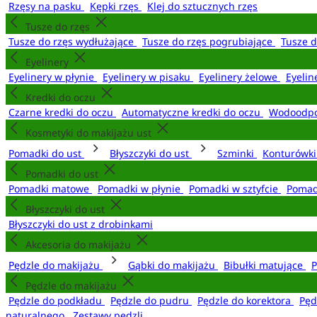
Rzęsy na pasku
Kępki rzęs
Klej do sztucznych rzęs
Tusze do rzęs
Tusze do rzęs wydłużające
Tusze do rzęs pogrubiające
Tusze 
Eyelinery
Eyelinery w płynie
Eyelinery w pisaku
Eyelinery żelowe
Eyelin
Kredki do oczu
Czarne kredki do oczu
Automatyczne kredki do oczu
Wodoodpo
Kosmetyki do makijażu ust
Pomadki do ust
Błyszczyki do ust
Szminki
Konturówki
Pomadki do ust
Pomadki matowe
Pomadki w płynie
Pomadki w sztyfcie
Pomad
Błyszczyki do ust
Błyszczyki do ust z drobinkami
Akcesoria do makijażu
Pędzle do makijażu
Gąbki do makijażu
Bibułki matujące
P
Pędzle do makijażu
Pędzle do podkładu
Pędzle do pudru
Pędzle do korektora
Pęd
naturalnego
Zestawy pędzli