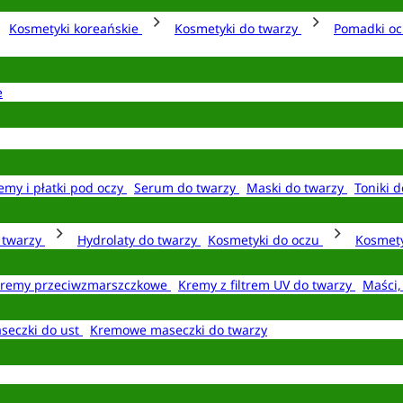
Kosmetyki koreańskie
Kosmetyki do twarzy
Pomadki o
e
emy i płatki pod oczy
Serum do twarzy
Maski do twarzy
Toniki d
o twarzy
Hydrolaty do twarzy
Kosmetyki do oczu
Kosmety
remy przeciwzmarszczkowe
Kremy z filtrem UV do twarzy
Maści,
seczki do ust
Kremowe maseczki do twarzy