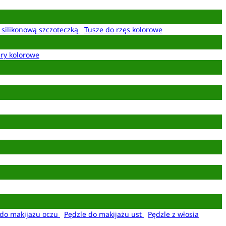
z silikonową szczoteczką
Tusze do rzęs kolorowe
ery kolorowe
 do makijażu oczu
Pędzle do makijażu ust
Pędzle z włosia