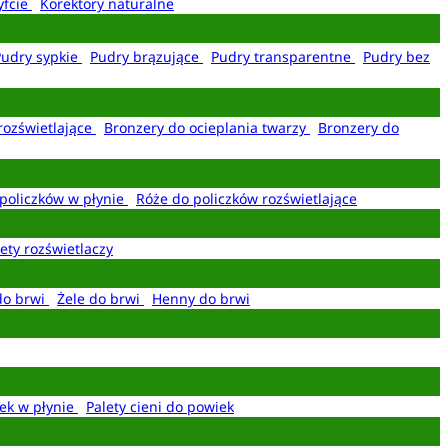
yfcie
Korektory naturalne
Pudry sypkie
Pudry brązujące
Pudry transparentne
Pudry bez
rozświetlające
Bronzery do ocieplania twarzy
Bronzery do
policzków w płynie
Róże do policzków rozświetlające
ety rozświetlaczy
do brwi
Żele do brwi
Henny do brwi
ek w płynie
Palety cieni do powiek