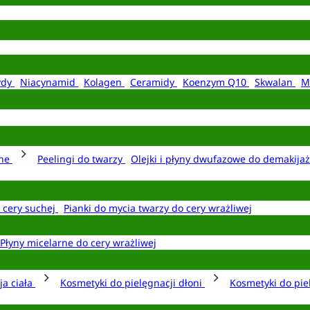
ydy
Niacynamid
Kolagen
Ceramidy
Koenzym Q10
Skwalan
M
rne
Peelingi do twarzy
Olejki i płyny dwufazowe do demakija
o cery suchej
Pianki do mycia twarzy do cery wrażliwej
Płyny micelarne do cery wrażliwej
ja ciała
Kosmetyki do pielęgnacji dłoni
Kosmetyki do pie