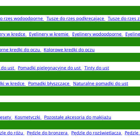
do rzęs wodoodporne
Tusze do rzęs podkręcające
Tusze do rzęs 
ery w kredce
Eyelinery w kremie
Eyelinery wodoodporne
Eyelin
rne kredki do oczu
Kolorowe kredki do oczu
 do ust
Pomadki pielęgnacyjne do ust
Tinty do ust
ki w kredce
Pomadki błyszczące
Naturalne pomadki do ust
ęsety
Kosmetyczki
Pozostałe akcesoria do makijażu
zle do różu
Pędzle do bronzera
Pędzle do rozświetlacza
Pędzle