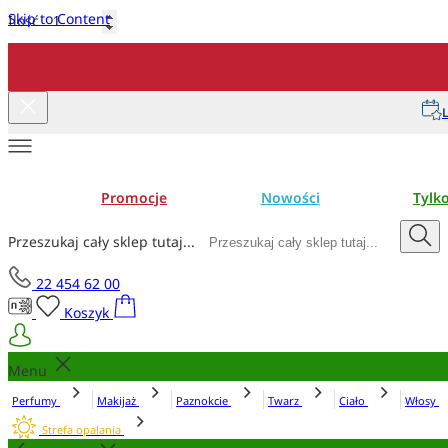
Skip to Content
Ilość
Dodaj do koszyka
L
Promocje
Nowości
Tylk
Przeszukaj cały sklep tutaj...
22 454 62 00
Koszyk
Menu
Perfumy
Makijaż
Paznokcie
Twarz
Ciało
Włosy
Strefa opalania