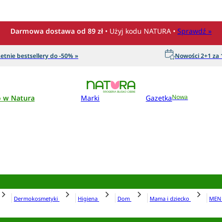
Darmowa dostawa od 89 zł
• Użyj kodu NATURA •
Sprawdź »
etnie bestsellery do -50% »
Nowości 2+1 za 1
o w Natura
Marki
Gazetka
Nowa
Dermokosmetyki
Higiena
Dom
Mama i dziecko
ME