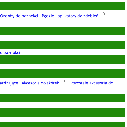
Ozdoby do paznokci
Pędzle i aplikatory do zdobień
o paznokci
ardzające
Akcesoria do skórek
Pozostałe akcesoria do