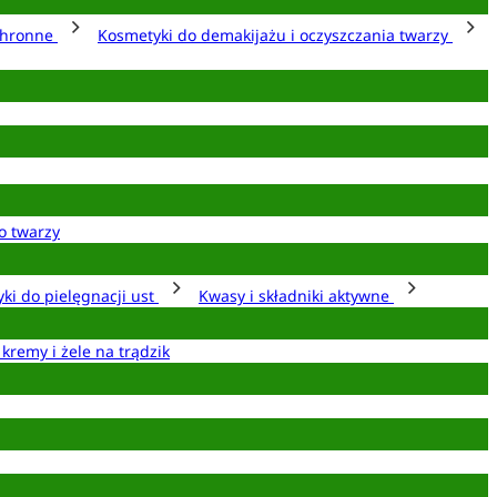
chronne
Kosmetyki do demakijażu i oczyszczania twarzy
o twarzy
ki do pielęgnacji ust
Kwasy i składniki aktywne
 kremy i żele na trądzik