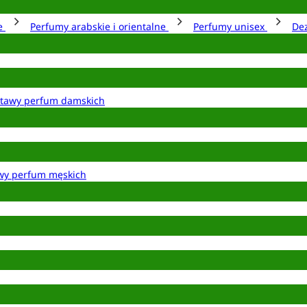
ie
Perfumy arabskie i orientalne
Perfumy unisex
De
tawy perfum damskich
wy perfum męskich