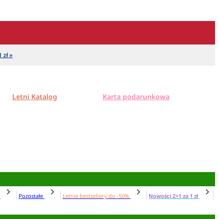
 zł »
Letni Katalog
Karta podarunkowa
N
Pozostałe
Letnie bestsellery do -50%
Nowości 2+1 za 1 zł