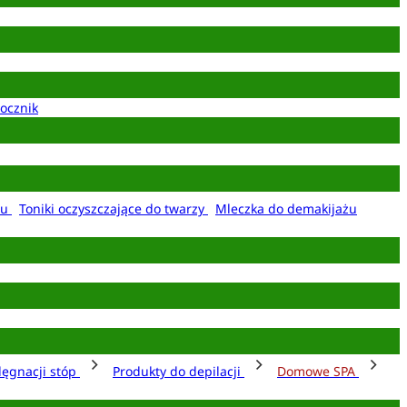
ocznik
żu
Toniki oczyszczające do twarzy
Mleczka do demakijażu
lęgnacji stóp
Produkty do depilacji
Domowe SPA