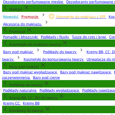
Dezodoranty perfumowane męskie
Dezodoranty perfumowane 
Makijaż
Nowości
Promocje
Kosmetyki do makijażu z SPF
Kos
Akcesoria do makijażu
Promocje
Pomadki i błyszczyki
Podkłady i fluidy
Tusze do rzęs i brwi
Cie
Kosmetyki do makijażu twarzy
Bazy pod makijaż
Podkłady do twarzy
Kremy BB, CC, D
twarzy
Kosmetyki do konturowania twarzy
Utrwalacze do m
Bazy pod makijaż
Bazy pod makijaż wygładzające
Bazy pod makijaż nawilżające
zaczerwienienia
Bazy pod cienie
Podkłady do twarzy
Podkłady naturalne
Podkłady wygładzające
Podkłady nawilżaj
Kremy BB, CC, DD do twarzy
Kremy CC
Kremy BB
Korektory do twarzy