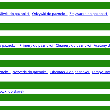
Oliwki do paznokci
Odżywki do paznokci
Zmywacze do paznokci
o paznokci
Primery do paznokci
Cleanery do paznokci
Acetony d
aznokci
Nożyczki do paznokci
Obcinaczki do paznokci
Lampy utw
yczki do skórek