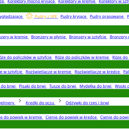
aże
Korektory mocno kryjące
Korektory w kremie
Korektory w szt
ygładzające
Pudry z SPF
Pudry kryjące
Pudry prasowane
nzery w kremie
Bronzery w płynie
Bronzery w sztyfcie
Bronzery 
óże do policzków w sztyfcie
Róże do policzków w kremie
Róże do 
e w sztyfcie
Rozświetlacze w kremie
Rozświetlacze w kredce
Pal
e do brwi
Pisaki do brwi
Tusze do brwi
Mydełka do brwi
Woski 
yelinery
Kredki do oczu
Odżywki do rzęs i brwi
ie do powiek w kremie
Cienie do powiek w kredce
Cienie do powi