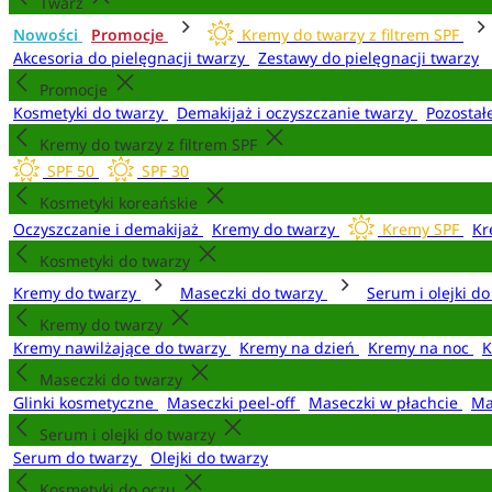
Twarz
Nowości
Promocje
Kremy do twarzy z filtrem SPF
Akcesoria do pielęgnacji twarzy
Zestawy do pielęgnacji twarzy
Promocje
Kosmetyki do twarzy
Demakijaż i oczyszczanie twarzy
Pozostał
Kremy do twarzy z filtrem SPF
SPF 50
SPF 30
Kosmetyki koreańskie
Oczyszczanie i demakijaż
Kremy do twarzy
Kremy SPF
Kr
Kosmetyki do twarzy
Kremy do twarzy
Maseczki do twarzy
Serum i olejki d
Kremy do twarzy
Kremy nawilżające do twarzy
Kremy na dzień
Kremy na noc
K
Maseczki do twarzy
Glinki kosmetyczne
Maseczki peel-off
Maseczki w płachcie
Ma
Serum i olejki do twarzy
Serum do twarzy
Olejki do twarzy
Kosmetyki do oczu