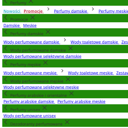
Perfumy
Nowości
Promocje
Perfumy damskie
Perfumy męsk
Promocje
Damskie
Męskie
Perfumy damskie
Wody perfumowane damskie
Wody toaletowe damskie
Zes
Wody perfumowane damskie
Wody perfumowane selektywne damskie
Perfumy męskie
Wody perfumowane męskie
Wody toaletowe męskie
Zesta
Wody perfumowane męskie
Wody perfumowane selektywne męskie
Perfumy arabskie i orientalne
Perfumy arabskie damskie
Perfumy arabskie męskie
Perfumy unisex
Wody perfumowane unisex
Dezodoranty perfumowane