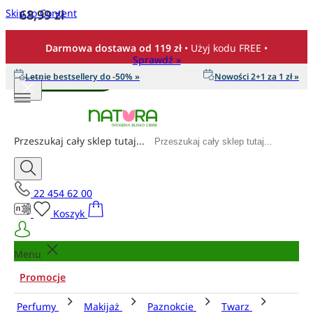
Skip to Content
68,99 zł
Ilość
Darmowa dostawa od 119 zł
• Użyj kodu FREE •
Sprawdź »
Letnie bestsellery do -50% »
Nowości 2+1 za 1 zł »
Dodaj do koszyka
Przeszukaj cały sklep tutaj...
22 454 62 00
Koszyk
Menu
Promocje
Perfumy
Makijaż
Paznokcie
Twarz