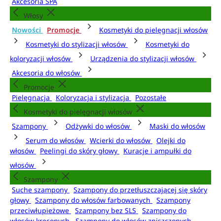
Akcesoria SPA
Włosy
Nowości
Promocje
Kosmetyki do pielęgnacji włosów
Kosmetyki do stylizacji włosów
Kosmetyki do
koloryzacji włosów
Urządzenia do stylizacji włosów
Akcesoria do włosów
Promocje
Pielęgnacja
Koloryzacja i stylizacja
Pozostałe
Kosmetyki do pielęgnacji włosów
Szampony
Odżywki do włosów
Maski do włosów
Serum do włosów
Wcierki do włosów
Olejki do
włosów
Peelingi do skóry głowy
Kuracje i ampułki do
włosów
Szampony
Suche szampony
Szampony do przetłuszczającej się skóry
głowy
Szampony do włosów farbowanych
Szampony
przeciwłupieżowe
Szampony bez SLS
Szampony do
włosów kręconych
Szampony do włosów zniszczonych