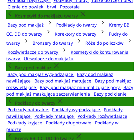
Pomadki i błyszczyki
Podkłady i fluidy
Tusze do rzęs i brwi
Cienie do powiek i brwi
Pozostałe
Kosmetyki do makijażu twarzy
Bazy pod makijaż
Podkłady do twarzy
Kremy BB,
CC, DD do twarzy
Korektory do twarzy
Pudry do
twarzy
Bronzery do twarzy
Róże do policzków
Rozświetlacze do twarzy
Kosmetyki do konturowania
twarzy
Utrwalacze do makijażu
Bazy pod makijaż
Bazy pod makijaż wygładzające
Bazy pod makijaż
nawilżające
Bazy pod makijaż matujące
Bazy pod makijaż
rozświetlające
Bazy pod makijaż minimalizujące pory
Bazy
pod makijaż maskujące zaczerwienienia
Bazy pod cienie
Podkłady do twarzy
Podkłady naturalne
Podkłady wygładzające
Podkłady
nawilżające
Podkłady matujące
Podkłady rozświetlające
Podkłady kryjące
Podkłady długotrwałe
Podkłady w
pudrze
Kremy BB, CC, DD do twarzy