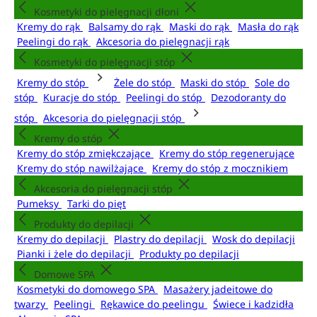
Kosmetyki do pielęgnacji dłoni
Kremy do rąk
Balsamy do rąk
Maski do rąk
Masła do rąk
Peelingi do rąk
Akcesoria do pielęgnacji rąk
Kosmetyki do pielęgnacji stóp
Kremy do stóp
Żele do stóp
Maski do stóp
Sole do
stóp
Kuracje do stóp
Peelingi do stóp
Dezodoranty do
stóp
Akcesoria do pielęgnacji stóp
Kremy do stóp
Kremy do stóp zmiękczające
Kremy do stóp regenerujące
Kremy do stóp nawilżające
Kremy do stóp z mocznikiem
Akcesoria do pielęgnacji stóp
Pumeksy
Tarki do pięt
Produkty do depilacji
Kremy do depilacji
Plastry do depilacji
Wosk do depilacji
Pianki i żele do depilacji
Produkty po depilacji
Domowe SPA
Kosmetyki do domowego SPA
Masażery jadeitowe do
twarzy
Peelingi
Rękawice do peelingu
Świece i kadzidła