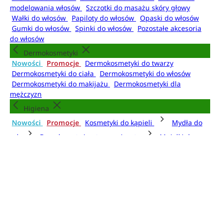
modelowania włosów
Szczotki do masażu skóry głowy
Wałki do włosów
Papiloty do włosów
Opaski do włosów
Gumki do włosów
Spinki do włosów
Pozostałe akcesoria
do włosów
Dermokosmetyki
Nowości
Promocje
Dermokosmetyki do twarzy
Dermokosmetyki do ciała
Dermokosmetyki do włosów
Dermokosmetyki do makijażu
Dermokosmetyki dla
mężczyzn
Higiena
Nowości
Promocje
Kosmetyki do kąpieli
Mydła do
rąk
Dezodoranty i antyperspiranty
Mgiełki do
ciała
Higiena jamy ustnej
Higiena intymna
Artykuły higieniczne
Kosmetyki do kąpieli
Żele i pianki pod prysznic
Płyny do kąpieli
Olejki do
kąpieli
Kule do kąpieli
Sole do kąpieli
Pudry do kąpieli
Akcesoria do kąpieli