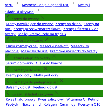
oczu
Kosmetyki do pielęgnacji ust
Kwasy i
składniki aktywne
Kremy do twarzy
Kremy nawilżające do twarzy
Kremy na dzień
Kremy na
noc
Kremy przeciwzmarszczkowe
Kremy z filtrem UV do
twarzy
Maści, kremy i żele na trądzik
Maseczki do twarzy
Glinki kosmetyczne
Maseczki peel-off
Maseczki w
płachcie
Maseczki do ust
Kremowe maseczki do twarzy
Serum i olejki do twarzy
Serum do twarzy
Olejki do twarzy
Kosmetyki do oczu
Kremy pod oczy
Płatki pod oczy
Kosmetyki do pielęgnacji ust
Balsamy do ust
Peelingi do ust
Kwasy i składniki aktywne
Kwas hialuronowy
Kwas salicylowy
Witamina C
Retinol
Peptydy
Niacynamid
Kolagen
Ceramidy
Koenzym Q10