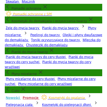
Skwalan
Mocznik
Pomadki ochronne
Pomadki ochronne z SPF
Kosmetyki do demakijażu i oczyszczania twarzy
Żele do mycia twarzy
Pianki do mycia twarzy
Płyny
micelarne
Peelingi do twarzy
Olejki i płyny dwufazowe
do demakijażu
Toniki oczyszczające do twarzy
Mleczka do
demakijażu
Chusteczki do demakijażu
Pianki do mycia twarzy
Pianki do mycia twarzy do cery tłustej
Pianki do mycia
twarzy do cery suchej
Pianki do mycia twarzy do cery
wrażliwej
Płyny micelarne
Płyny micelarne do cery tłustej
Płyny micelarne do cery
suchej
Płyny micelarne do cery wrażliwej
Ciało
Nowości
Promocje
Kosmetyki do opalania
Pielęgnacja ciała
Kosmetyki do pielęgnacji dłoni