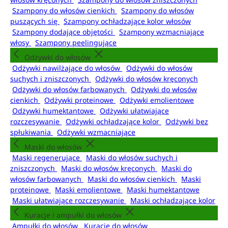
Szampony do włosów cienkich
Szampony do włosów
puszących się
Szampony ochładzające kolor włosów
Szampony dodające objętości
Szampony wzmacniające
włosy
Szampony peelingujące
Odżywki do włosów
Odżywki nawilżające do włosów
Odżywki do włosów
suchych i zniszczonych
Odżywki do włosów kręconych
Odżywki do włosów farbowanych
Odżywki do włosów
cienkich
Odżywki proteinowe
Odżywki emolientowe
Odżywki humektantowe
Odżywki ułatwiające
rozczesywanie
Odżywki ochładzające kolor
Odżywki bez
spłukiwania
Odżywki wzmacniające
Maski do włosów
Maski regenerujące
Maski do włosów suchych i
zniszczonych
Maski do włosów kręconych
Maski do
włosów farbowanych
Maski do włosów cienkich
Maski
proteinowe
Maski emolientowe
Maski humektantowe
Maski ułatwiające rozczesywanie
Maski ochładzające kolor
Kuracje i ampułki do włosów
Ampułki do włosów
Kuracje do włosów