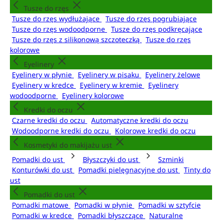
Tusze do rzęs
Tusze do rzęs wydłużające
Tusze do rzęs pogrubiające
Tusze do rzęs wodoodporne
Tusze do rzęs podkręcające
Tusze do rzęs z silikonową szczoteczką
Tusze do rzęs
kolorowe
Eyelinery
Eyelinery w płynie
Eyelinery w pisaku
Eyelinery żelowe
Eyelinery w kredce
Eyelinery w kremie
Eyelinery
wodoodporne
Eyelinery kolorowe
Kredki do oczu
Czarne kredki do oczu
Automatyczne kredki do oczu
Wodoodporne kredki do oczu
Kolorowe kredki do oczu
Kosmetyki do makijażu ust
Pomadki do ust
Błyszczyki do ust
Szminki
Konturówki do ust
Pomadki pielęgnacyjne do ust
Tinty do
ust
Pomadki do ust
Pomadki matowe
Pomadki w płynie
Pomadki w sztyfcie
Pomadki w kredce
Pomadki błyszczące
Naturalne