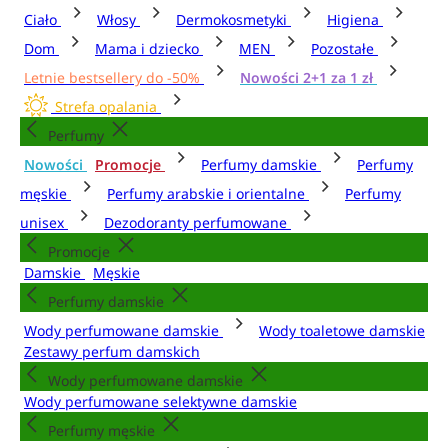
Ciało
Włosy
Dermokosmetyki
Higiena
Dom
Mama i dziecko
MEN
Pozostałe
Letnie bestsellery do -50%
Nowości 2+1 za 1 zł
Strefa opalania
Perfumy
Nowości
Promocje
Perfumy damskie
Perfumy
męskie
Perfumy arabskie i orientalne
Perfumy
unisex
Dezodoranty perfumowane
Promocje
Damskie
Męskie
Perfumy damskie
Wody perfumowane damskie
Wody toaletowe damskie
Zestawy perfum damskich
Wody perfumowane damskie
Wody perfumowane selektywne damskie
Perfumy męskie