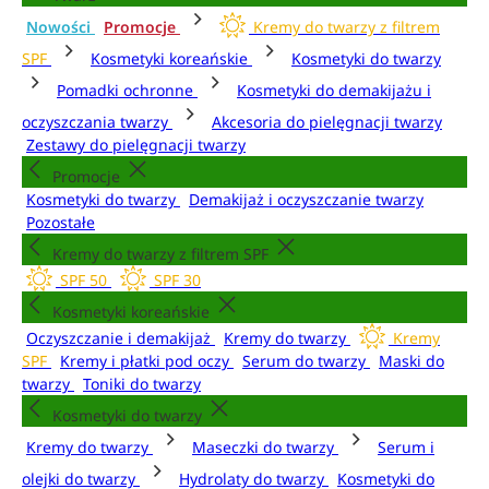
Nowości
Promocje
Kremy do twarzy z filtrem
SPF
Kosmetyki koreańskie
Kosmetyki do twarzy
Pomadki ochronne
Kosmetyki do demakijażu i
oczyszczania twarzy
Akcesoria do pielęgnacji twarzy
Zestawy do pielęgnacji twarzy
Promocje
Kosmetyki do twarzy
Demakijaż i oczyszczanie twarzy
Pozostałe
Kremy do twarzy z filtrem SPF
SPF 50
SPF 30
Kosmetyki koreańskie
Oczyszczanie i demakijaż
Kremy do twarzy
Kremy
SPF
Kremy i płatki pod oczy
Serum do twarzy
Maski do
twarzy
Toniki do twarzy
Kosmetyki do twarzy
Kremy do twarzy
Maseczki do twarzy
Serum i
olejki do twarzy
Hydrolaty do twarzy
Kosmetyki do