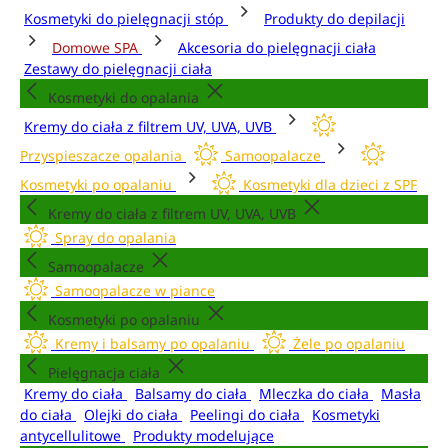
Kosmetyki do pielęgnacji stóp
Produkty do depilacji
Domowe SPA
Akcesoria do pielęgnacji ciała
Zestawy do pielęgnacji ciała
Kosmetyki do opalania
Kremy do ciała z filtrem UV, UVA, UVB
Przyspieszacze opalania
Samoopalacze
Kosmetyki po opalaniu
Kosmetyki dla dzieci z SPF
Kremy do ciała z filtrem UV, UVA, UVB
Spray do opalania
Samoopalacze
Samoopalacze w piance
Kosmetyki po opalaniu
Kremy i balsamy po opalaniu
Żele po opalaniu
Pielęgnacja ciała
Kremy do ciała
Balsamy do ciała
Mleczka do ciała
Masła
do ciała
Olejki do ciała
Peelingi do ciała
Kosmetyki
antycellulitowe
Produkty modelujące