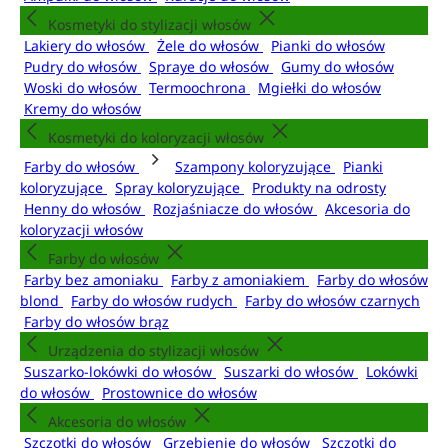
Kosmetyki do stylizacji włosów
Lakiery do włosów
Żele do włosów
Pianki do włosów
Pudry do włosów
Spraye do włosów
Gumy do włosów
Woski do włosów
Termoochrona
Mgiełki do włosów
Kremy do włosów
Kosmetyki do koloryzacji włosów
Farby do włosów
Szampony koloryzujące
Pianki
koloryzujące
Spray koloryzujące
Produkty na odrosty
Henny do włosów
Rozjaśniacze do włosów
Akcesoria do
koloryzacji włosów
Farby do włosów
Farby bez amoniaku
Farby z amoniakiem
Farby do włosów
blond
Farby do włosów rudych
Farby do włosów czarnych
Farby do włosów brąz
Urządzenia do stylizacji włosów
Suszarko-lokówki do włosów
Suszarki do włosów
Lokówki
do włosów
Prostownice do włosów
Akcesoria do włosów
Szczotki do włosów
Grzebienie do włosów
Szczotki do