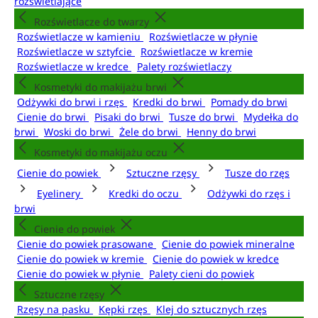
rozświetlające
Rozświetlacze do twarzy
Rozświetlacze w kamieniu
Rozświetlacze w płynie
Rozświetlacze w sztyfcie
Rozświetlacze w kremie
Rozświetlacze w kredce
Palety rozświetlaczy
Kosmetyki do makijażu brwi
Odżywki do brwi i rzęs
Kredki do brwi
Pomady do brwi
Cienie do brwi
Pisaki do brwi
Tusze do brwi
Mydełka do
brwi
Woski do brwi
Żele do brwi
Henny do brwi
Kosmetyki do makijażu oczu
Cienie do powiek
Sztuczne rzęsy
Tusze do rzęs
Eyelinery
Kredki do oczu
Odżywki do rzęs i
brwi
Cienie do powiek
Cienie do powiek prasowane
Cienie do powiek mineralne
Cienie do powiek w kremie
Cienie do powiek w kredce
Cienie do powiek w płynie
Palety cieni do powiek
Sztuczne rzęsy
Rzęsy na pasku
Kępki rzęs
Klej do sztucznych rzęs