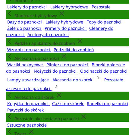
Promocje
Lakiery do paznokci
Lakiery hybrydowe
Pozostałe
Manicure hybrydowy
Bazy do paznokci
Lakiery hybrydowe
Topy do paznokci
Żele do paznokci
Primery do paznokci
Cleanery do
paznokci
Acetony do paznokci
Pędzle i aplikatory do zdobień
Wzorniki do paznokci
Pędzelki do zdobień
Akcesoria do paznokci
Waciki bezpyłowe
Pilniczki do paznokci
Bloczki polerskie
do paznokci
Nożyczki do paznokci
Obcinaczki do paznokci
Lampy utwardzające
Akcesoria do skórek
Pozostałe
akcesoria do paznokci
Akcesoria do skórek
Kopytka do paznokci
Cążki do skórek
Radełka do paznokci
Patyczki do skórek
Pozostałe akcesoria do paznokci
Sztuczne paznokcie
Twarz