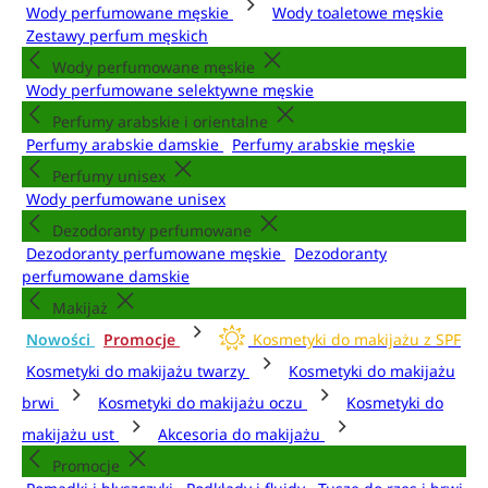
Wody perfumowane męskie
Wody toaletowe męskie
Zestawy perfum męskich
Wody perfumowane męskie
Wody perfumowane selektywne męskie
Perfumy arabskie i orientalne
Perfumy arabskie damskie
Perfumy arabskie męskie
Perfumy unisex
Wody perfumowane unisex
Dezodoranty perfumowane
Dezodoranty perfumowane męskie
Dezodoranty
perfumowane damskie
Makijaż
Nowości
Promocje
Kosmetyki do makijażu z SPF
Kosmetyki do makijażu twarzy
Kosmetyki do makijażu
brwi
Kosmetyki do makijażu oczu
Kosmetyki do
makijażu ust
Akcesoria do makijażu
Promocje