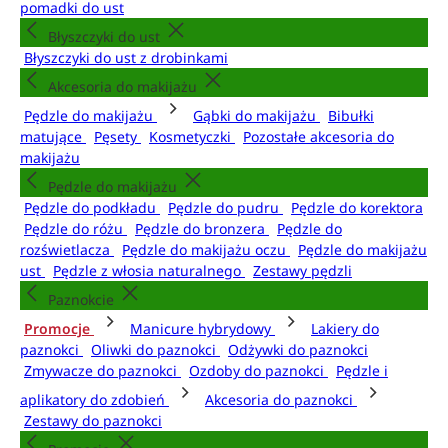
pomadki do ust
Błyszczyki do ust
Błyszczyki do ust z drobinkami
Akcesoria do makijażu
Pędzle do makijażu
Gąbki do makijażu
Bibułki
matujące
Pęsety
Kosmetyczki
Pozostałe akcesoria do
makijażu
Pędzle do makijażu
Pędzle do podkładu
Pędzle do pudru
Pędzle do korektora
Pędzle do różu
Pędzle do bronzera
Pędzle do
rozświetlacza
Pędzle do makijażu oczu
Pędzle do makijażu
ust
Pędzle z włosia naturalnego
Zestawy pędzli
Paznokcie
Promocje
Manicure hybrydowy
Lakiery do
paznokci
Oliwki do paznokci
Odżywki do paznokci
Zmywacze do paznokci
Ozdoby do paznokci
Pędzle i
aplikatory do zdobień
Akcesoria do paznokci
Zestawy do paznokci