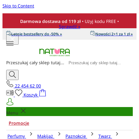
Skip to Content
Darmowa dostawa od 119 zł
• Użyj kodu FREE •
Sprawdź »
Letnie bestsellery do -50% »
Nowości 2+1 za 1 zł »
Przeszukaj cały sklep tutaj...
22 454 62 00
Koszyk
Menu
Promocje
Perfumy
Makijaż
Paznokcie
Twarz