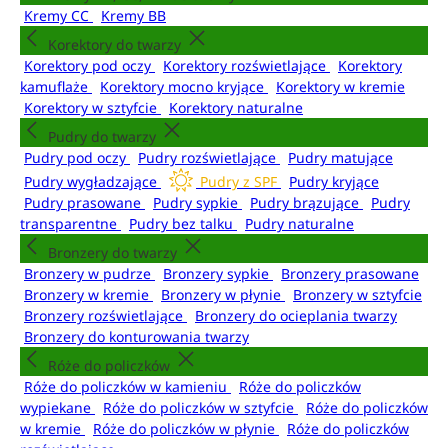
Kremy CC
Kremy BB
Korektory do twarzy
Korektory pod oczy
Korektory rozświetlające
Korektory
kamuflaże
Korektory mocno kryjące
Korektory w kremie
Korektory w sztyfcie
Korektory naturalne
Pudry do twarzy
Pudry pod oczy
Pudry rozświetlające
Pudry matujące
Pudry wygładzające
Pudry z SPF
Pudry kryjące
Pudry prasowane
Pudry sypkie
Pudry brązujące
Pudry
transparentne
Pudry bez talku
Pudry naturalne
Bronzery do twarzy
Bronzery w pudrze
Bronzery sypkie
Bronzery prasowane
Bronzery w kremie
Bronzery w płynie
Bronzery w sztyfcie
Bronzery rozświetlające
Bronzery do ocieplania twarzy
Bronzery do konturowania twarzy
Róże do policzków
Róże do policzków w kamieniu
Róże do policzków
wypiekane
Róże do policzków w sztyfcie
Róże do policzków
w kremie
Róże do policzków w płynie
Róże do policzków