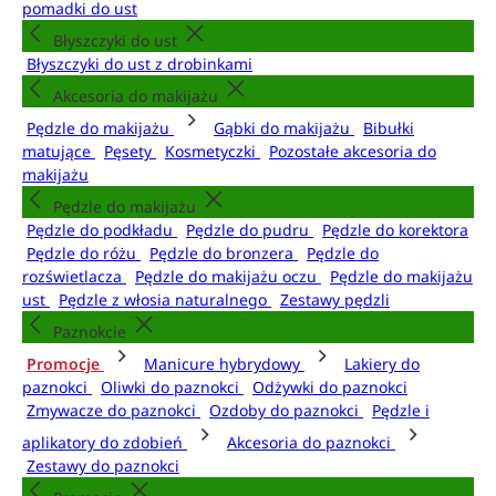
pomadki do ust
Błyszczyki do ust
Błyszczyki do ust z drobinkami
Akcesoria do makijażu
Pędzle do makijażu
Gąbki do makijażu
Bibułki
matujące
Pęsety
Kosmetyczki
Pozostałe akcesoria do
makijażu
Pędzle do makijażu
Pędzle do podkładu
Pędzle do pudru
Pędzle do korektora
Pędzle do różu
Pędzle do bronzera
Pędzle do
rozświetlacza
Pędzle do makijażu oczu
Pędzle do makijażu
ust
Pędzle z włosia naturalnego
Zestawy pędzli
Paznokcie
Promocje
Manicure hybrydowy
Lakiery do
paznokci
Oliwki do paznokci
Odżywki do paznokci
Zmywacze do paznokci
Ozdoby do paznokci
Pędzle i
aplikatory do zdobień
Akcesoria do paznokci
Zestawy do paznokci