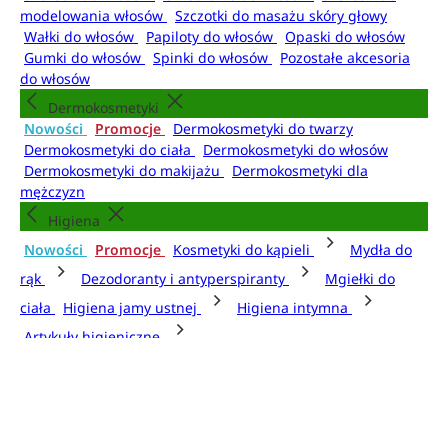
modelowania włosów
Szczotki do masażu skóry głowy
Wałki do włosów
Papiloty do włosów
Opaski do włosów
Gumki do włosów
Spinki do włosów
Pozostałe akcesoria
do włosów
Dermokosmetyki
Nowości
Promocje
Dermokosmetyki do twarzy
Dermokosmetyki do ciała
Dermokosmetyki do włosów
Dermokosmetyki do makijażu
Dermokosmetyki dla
mężczyzn
Higiena
Nowości
Promocje
Kosmetyki do kąpieli
Mydła do
rąk
Dezodoranty i antyperspiranty
Mgiełki do
ciała
Higiena jamy ustnej
Higiena intymna
Artykuły higieniczne
Kosmetyki do kąpieli
Żele i pianki pod prysznic
Płyny do kąpieli
Olejki do
kąpieli
Kule do kąpieli
Sole do kąpieli
Pudry do kąpieli
Akcesoria do kąpieli