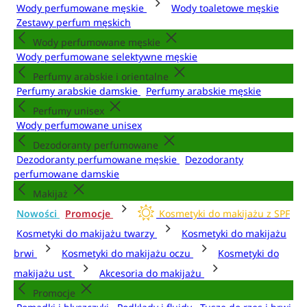
Wody perfumowane męskie
Wody toaletowe męskie
Zestawy perfum męskich
Wody perfumowane męskie
Wody perfumowane selektywne męskie
Perfumy arabskie i orientalne
Perfumy arabskie damskie
Perfumy arabskie męskie
Perfumy unisex
Wody perfumowane unisex
Dezodoranty perfumowane
Dezodoranty perfumowane męskie
Dezodoranty
perfumowane damskie
Makijaż
Nowości
Promocje
Kosmetyki do makijażu z SPF
Kosmetyki do makijażu twarzy
Kosmetyki do makijażu
brwi
Kosmetyki do makijażu oczu
Kosmetyki do
makijażu ust
Akcesoria do makijażu
Promocje