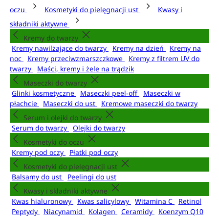
oczu
Kosmetyki do pielęgnacji ust
Kwasy i
składniki aktywne
Kremy do twarzy
Kremy nawilżające do twarzy
Kremy na dzień
Kremy na
noc
Kremy przeciwzmarszczkowe
Kremy z filtrem UV do
twarzy
Maści, kremy i żele na trądzik
Maseczki do twarzy
Glinki kosmetyczne
Maseczki peel-off
Maseczki w
płachcie
Maseczki do ust
Kremowe maseczki do twarzy
Serum i olejki do twarzy
Serum do twarzy
Olejki do twarzy
Kosmetyki do oczu
Kremy pod oczy
Płatki pod oczy
Kosmetyki do pielęgnacji ust
Balsamy do ust
Peelingi do ust
Kwasy i składniki aktywne
Kwas hialuronowy
Kwas salicylowy
Witamina C
Retinol
Peptydy
Niacynamid
Kolagen
Ceramidy
Koenzym Q10