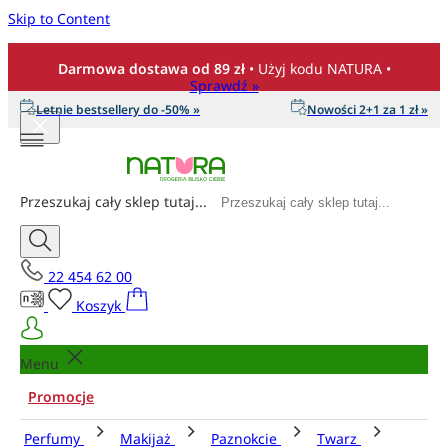
Skip to Content
Darmowa dostawa od 89 zł
• Użyj kodu NATURA •
Sprawdź »
Letnie bestsellery do -50% »
Nowości 2+1 za 1 zł »
Przeszukaj cały sklep tutaj...
22 454 62 00
Koszyk
Menu
Promocje
Perfumy
Makijaż
Paznokcie
Twarz