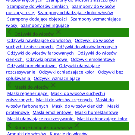
Szampony do włosów cienkich
Szampony do włosów
puszących się
Szampony ochładzające kolor włosów
Szampony dodające objętości
Szampony wzmacniające
włosy
Szampony peelingujące
Odżywki do włosów
Odżywki nawilżające do włosów
Odżywki do włosów
suchych i zniszczonych
Odżywki do włosów kręconych
Odżywki do włosów farbowanych
Odżywki do włosów
cienkich
Odżywki proteinowe
Odżywki emolientowe
Odżywki humektantowe
Odżywki ułatwiające
rozczesywanie
Odżywki ochładzające kolor
Odżywki bez
spłukiwania
Odżywki wzmacniające
Maski do włosów
Maski regenerujące
Maski do włosów suchych i
zniszczonych
Maski do włosów kręconych
Maski do
włosów farbowanych
Maski do włosów cienkich
Maski
proteinowe
Maski emolientowe
Maski humektantowe
Maski ułatwiające rozczesywanie
Maski ochładzające kolor
Kuracje i ampułki do włosów
Ampułki do włosów
Kuracje do włosów