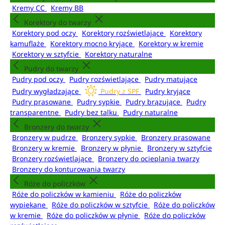
Kremy CC
Kremy BB
Korektory do twarzy
Korektory pod oczy
Korektory rozświetlające
Korektory
kamuflaże
Korektory mocno kryjące
Korektory w kremie
Korektory w sztyfcie
Korektory naturalne
Pudry do twarzy
Pudry pod oczy
Pudry rozświetlające
Pudry matujące
Pudry wygładzające
Pudry z SPF
Pudry kryjące
Pudry prasowane
Pudry sypkie
Pudry brązujące
Pudry
transparentne
Pudry bez talku
Pudry naturalne
Bronzery do twarzy
Bronzery w pudrze
Bronzery sypkie
Bronzery prasowane
Bronzery w kremie
Bronzery w płynie
Bronzery w sztyfcie
Bronzery rozświetlające
Bronzery do ocieplania twarzy
Bronzery do konturowania twarzy
Róże do policzków
Róże do policzków w kamieniu
Róże do policzków
wypiekane
Róże do policzków w sztyfcie
Róże do policzków
w kremie
Róże do policzków w płynie
Róże do policzków