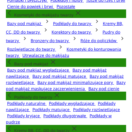
Pomadki i błyszczyki
Podkłady i fluidy
Tusze do rzęs i brwi
Cienie do powiek i brwi
Pozostałe
Kosmetyki do makijażu twarzy
Bazy pod makijaż
Podkłady do twarzy
Kremy BB,
CC, DD do twarzy
Korektory do twarzy
Pudry do
twarzy
Bronzery do twarzy
Róże do policzków
Rozświetlacze do twarzy
Kosmetyki do konturowania
twarzy
Utrwalacze do makijażu
Bazy pod makijaż
Bazy pod makijaż wygładzające
Bazy pod makijaż
nawilżające
Bazy pod makijaż matujące
Bazy pod makijaż
rozświetlające
Bazy pod makijaż minimalizujące pory
Bazy
pod makijaż maskujące zaczerwienienia
Bazy pod cienie
Podkłady do twarzy
Podkłady naturalne
Podkłady wygładzające
Podkłady
nawilżające
Podkłady matujące
Podkłady rozświetlające
Podkłady kryjące
Podkłady długotrwałe
Podkłady w
pudrze
Kremy BB, CC, DD do twarzy