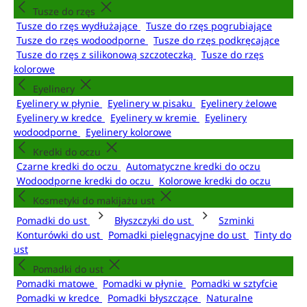
Tusze do rzęs
Tusze do rzęs wydłużające
Tusze do rzęs pogrubiające
Tusze do rzęs wodoodporne
Tusze do rzęs podkręcające
Tusze do rzęs z silikonową szczoteczką
Tusze do rzęs
kolorowe
Eyelinery
Eyelinery w płynie
Eyelinery w pisaku
Eyelinery żelowe
Eyelinery w kredce
Eyelinery w kremie
Eyelinery
wodoodporne
Eyelinery kolorowe
Kredki do oczu
Czarne kredki do oczu
Automatyczne kredki do oczu
Wodoodporne kredki do oczu
Kolorowe kredki do oczu
Kosmetyki do makijażu ust
Pomadki do ust
Błyszczyki do ust
Szminki
Konturówki do ust
Pomadki pielęgnacyjne do ust
Tinty do
ust
Pomadki do ust
Pomadki matowe
Pomadki w płynie
Pomadki w sztyfcie
Pomadki w kredce
Pomadki błyszczące
Naturalne