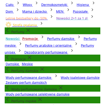
Ciało
Włosy
Dermokosmetyki
Higiena
Dom
Mama i dziecko
MEN
Pozostałe
Letnie bestsellery do -50%
Nowości 2+1 za 1 zł
Strefa opalania
Perfumy
Nowości
Promocje
Perfumy damskie
Perfumy
męskie
Perfumy arabskie i orientalne
Perfumy
unisex
Dezodoranty perfumowane
Promocje
Damskie
Męskie
Perfumy damskie
Wody perfumowane damskie
Wody toaletowe damskie
Zestawy perfum damskich
Wody perfumowane damskie
Wody perfumowane selektywne damskie
Perfumy męskie