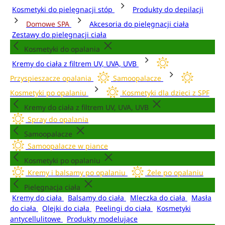
Kosmetyki do pielęgnacji stóp
Produkty do depilacji
Domowe SPA
Akcesoria do pielęgnacji ciała
Zestawy do pielęgnacji ciała
Kosmetyki do opalania
Kremy do ciała z filtrem UV, UVA, UVB
Przyspieszacze opalania
Samoopalacze
Kosmetyki po opalaniu
Kosmetyki dla dzieci z SPF
Kremy do ciała z filtrem UV, UVA, UVB
Spray do opalania
Samoopalacze
Samoopalacze w piance
Kosmetyki po opalaniu
Kremy i balsamy po opalaniu
Żele po opalaniu
Pielęgnacja ciała
Kremy do ciała
Balsamy do ciała
Mleczka do ciała
Masła
do ciała
Olejki do ciała
Peelingi do ciała
Kosmetyki
antycellulitowe
Produkty modelujące