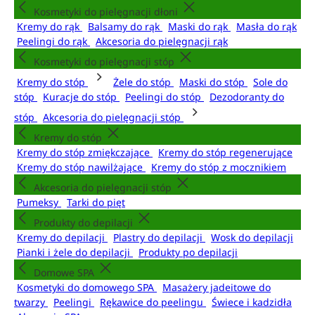
Kosmetyki do pielęgnacji dłoni
Kremy do rąk
Balsamy do rąk
Maski do rąk
Masła do rąk
Peelingi do rąk
Akcesoria do pielęgnacji rąk
Kosmetyki do pielęgnacji stóp
Kremy do stóp
Żele do stóp
Maski do stóp
Sole do
stóp
Kuracje do stóp
Peelingi do stóp
Dezodoranty do
stóp
Akcesoria do pielęgnacji stóp
Kremy do stóp
Kremy do stóp zmiękczające
Kremy do stóp regenerujące
Kremy do stóp nawilżające
Kremy do stóp z mocznikiem
Akcesoria do pielęgnacji stóp
Pumeksy
Tarki do pięt
Produkty do depilacji
Kremy do depilacji
Plastry do depilacji
Wosk do depilacji
Pianki i żele do depilacji
Produkty po depilacji
Domowe SPA
Kosmetyki do domowego SPA
Masażery jadeitowe do
twarzy
Peelingi
Rękawice do peelingu
Świece i kadzidła