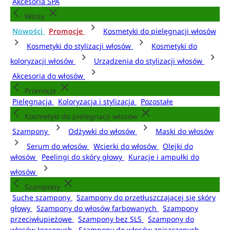
Akcesoria SPA
Włosy
Nowości
Promocje
Kosmetyki do pielęgnacji włosów
Kosmetyki do stylizacji włosów
Kosmetyki do
koloryzacji włosów
Urządzenia do stylizacji włosów
Akcesoria do włosów
Promocje
Pielęgnacja
Koloryzacja i stylizacja
Pozostałe
Kosmetyki do pielęgnacji włosów
Szampony
Odżywki do włosów
Maski do włosów
Serum do włosów
Wcierki do włosów
Olejki do
włosów
Peelingi do skóry głowy
Kuracje i ampułki do
włosów
Szampony
Suche szampony
Szampony do przetłuszczającej się skóry
głowy
Szampony do włosów farbowanych
Szampony
przeciwłupieżowe
Szampony bez SLS
Szampony do
włosów kręconych
Szampony do włosów zniszczonych