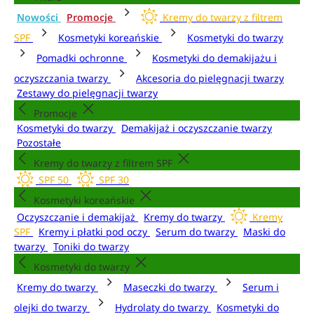
Nowości
Promocje
Kremy do twarzy z filtrem
SPF
Kosmetyki koreańskie
Kosmetyki do twarzy
Pomadki ochronne
Kosmetyki do demakijażu i
oczyszczania twarzy
Akcesoria do pielęgnacji twarzy
Zestawy do pielęgnacji twarzy
Promocje
Kosmetyki do twarzy
Demakijaż i oczyszczanie twarzy
Pozostałe
Kremy do twarzy z filtrem SPF
SPF 50
SPF 30
Kosmetyki koreańskie
Oczyszczanie i demakijaż
Kremy do twarzy
Kremy
SPF
Kremy i płatki pod oczy
Serum do twarzy
Maski do
twarzy
Toniki do twarzy
Kosmetyki do twarzy
Kremy do twarzy
Maseczki do twarzy
Serum i
olejki do twarzy
Hydrolaty do twarzy
Kosmetyki do