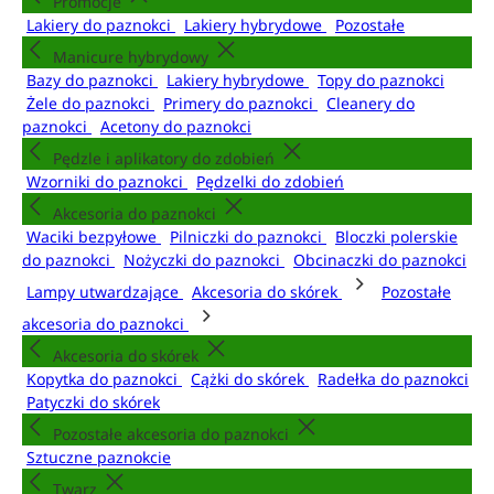
Promocje
Lakiery do paznokci
Lakiery hybrydowe
Pozostałe
Manicure hybrydowy
Bazy do paznokci
Lakiery hybrydowe
Topy do paznokci
Żele do paznokci
Primery do paznokci
Cleanery do
paznokci
Acetony do paznokci
Pędzle i aplikatory do zdobień
Wzorniki do paznokci
Pędzelki do zdobień
Akcesoria do paznokci
Waciki bezpyłowe
Pilniczki do paznokci
Bloczki polerskie
do paznokci
Nożyczki do paznokci
Obcinaczki do paznokci
Lampy utwardzające
Akcesoria do skórek
Pozostałe
akcesoria do paznokci
Akcesoria do skórek
Kopytka do paznokci
Cążki do skórek
Radełka do paznokci
Patyczki do skórek
Pozostałe akcesoria do paznokci
Sztuczne paznokcie
Twarz