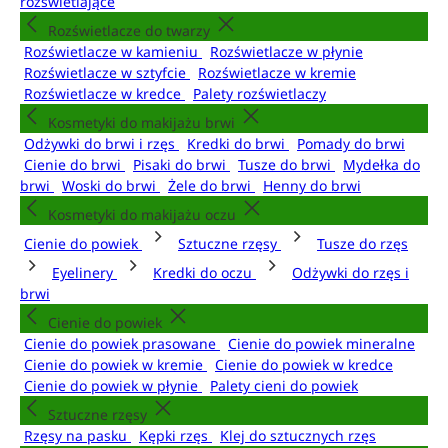
rozświetlające
Rozświetlacze do twarzy
Rozświetlacze w kamieniu
Rozświetlacze w płynie
Rozświetlacze w sztyfcie
Rozświetlacze w kremie
Rozświetlacze w kredce
Palety rozświetlaczy
Kosmetyki do makijażu brwi
Odżywki do brwi i rzęs
Kredki do brwi
Pomady do brwi
Cienie do brwi
Pisaki do brwi
Tusze do brwi
Mydełka do
brwi
Woski do brwi
Żele do brwi
Henny do brwi
Kosmetyki do makijażu oczu
Cienie do powiek
Sztuczne rzęsy
Tusze do rzęs
Eyelinery
Kredki do oczu
Odżywki do rzęs i
brwi
Cienie do powiek
Cienie do powiek prasowane
Cienie do powiek mineralne
Cienie do powiek w kremie
Cienie do powiek w kredce
Cienie do powiek w płynie
Palety cieni do powiek
Sztuczne rzęsy
Rzęsy na pasku
Kępki rzęs
Klej do sztucznych rzęs