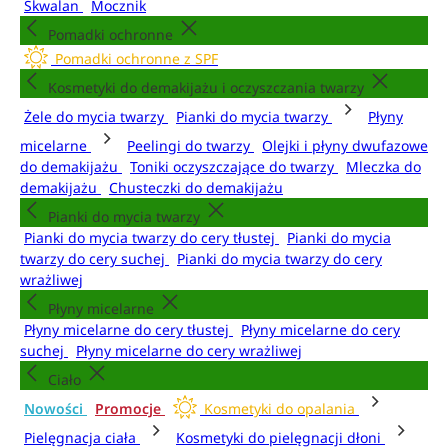
Skwalan
Mocznik
Pomadki ochronne
Pomadki ochronne z SPF
Kosmetyki do demakijażu i oczyszczania twarzy
Żele do mycia twarzy
Pianki do mycia twarzy
Płyny
micelarne
Peelingi do twarzy
Olejki i płyny dwufazowe
do demakijażu
Toniki oczyszczające do twarzy
Mleczka do
demakijażu
Chusteczki do demakijażu
Pianki do mycia twarzy
Pianki do mycia twarzy do cery tłustej
Pianki do mycia
twarzy do cery suchej
Pianki do mycia twarzy do cery
wrażliwej
Płyny micelarne
Płyny micelarne do cery tłustej
Płyny micelarne do cery
suchej
Płyny micelarne do cery wrażliwej
Ciało
Nowości
Promocje
Kosmetyki do opalania
Pielęgnacja ciała
Kosmetyki do pielęgnacji dłoni