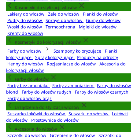
Kosmetyki do stylizacji włosów
Lakiery do włosów
Żele do włosów
Pianki do włosów
Pudry do włosów
Spraye do włosów
Gumy do włosów
Woski do włosów
Termoochrona
Mgiełki do włosów
Kremy do włosów
Kosmetyki do koloryzacji włosów
Farby do włosów
Szampony koloryzujące
Pianki
koloryzujące
Spray koloryzujące
Produkty na odrosty
Henny do włosów
Rozjaśniacze do włosów
Akcesoria do
koloryzacji włosów
Farby do włosów
Farby bez amoniaku
Farby z amoniakiem
Farby do włosów
blond
Farby do włosów rudych
Farby do włosów czarnych
Farby do włosów brąz
Urządzenia do stylizacji włosów
Suszarko-lokówki do włosów
Suszarki do włosów
Lokówki
do włosów
Prostownice do włosów
Akcesoria do włosów
Szczotki do włosów
Grzebienie do włosów
Szczotki do