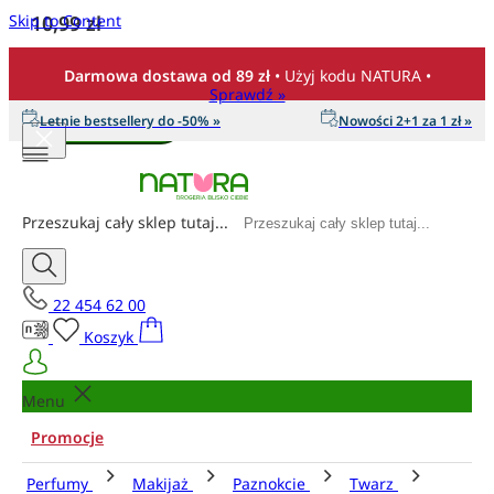
Skip to Content
10,99 zł
Ilość
Darmowa dostawa od 89 zł
• Użyj kodu NATURA •
Sprawdź »
Letnie bestsellery do -50% »
Nowości 2+1 za 1 zł »
Dodaj do koszyka
Przeszukaj cały sklep tutaj...
22 454 62 00
Koszyk
Menu
Promocje
Perfumy
Makijaż
Paznokcie
Twarz