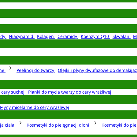
ydy
Niacynamid
Kolagen
Ceramidy
Koenzym Q10
Skwalan
M
rne
Peelingi do twarzy
Olejki i płyny dwufazowe do demakija
o cery suchej
Pianki do mycia twarzy do cery wrażliwej
Płyny micelarne do cery wrażliwej
ja ciała
Kosmetyki do pielęgnacji dłoni
Kosmetyki do pie