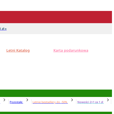
 zł »
Letni Katalog
Karta podarunkowa
N
Pozostałe
Letnie bestsellery do -50%
Nowości 2+1 za 1 zł