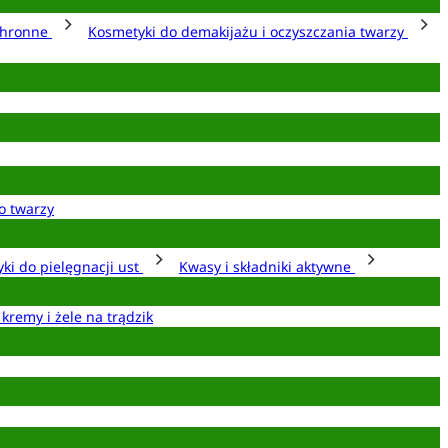
chronne
Kosmetyki do demakijażu i oczyszczania twarzy
o twarzy
ki do pielęgnacji ust
Kwasy i składniki aktywne
 kremy i żele na trądzik