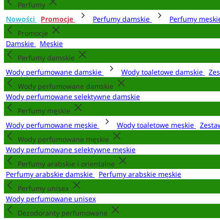
Perfumy
Nowości
Promocje
Perfumy damskie
Perfumy męsk
Promocje
Damskie
Męskie
Perfumy damskie
Wody perfumowane damskie
Wody toaletowe damskie
Zes
Wody perfumowane damskie
Wody perfumowane selektywne damskie
Perfumy męskie
Wody perfumowane męskie
Wody toaletowe męskie
Zesta
Wody perfumowane męskie
Wody perfumowane selektywne męskie
Perfumy arabskie i orientalne
Perfumy arabskie damskie
Perfumy arabskie męskie
Perfumy unisex
Wody perfumowane unisex
Dezodoranty perfumowane