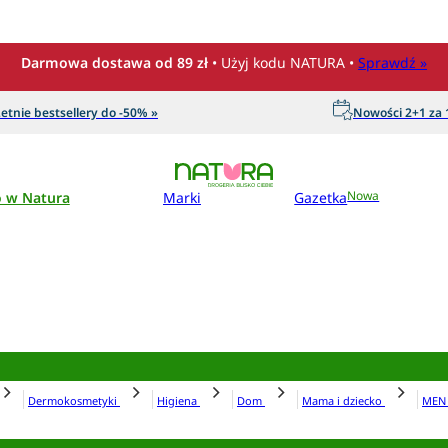
Darmowa dostawa od 89 zł
• Użyj kodu NATURA •
Sprawdź »
etnie bestsellery do -50% »
Nowości 2+1 za 1
o w Natura
Marki
Gazetka
Nowa
Dermokosmetyki
Higiena
Dom
Mama i dziecko
ME