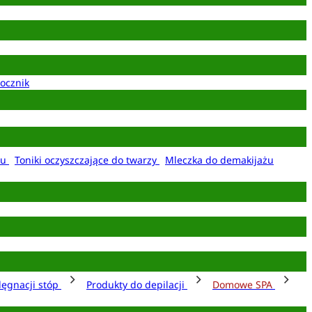
ocznik
żu
Toniki oczyszczające do twarzy
Mleczka do demakijażu
lęgnacji stóp
Produkty do depilacji
Domowe SPA