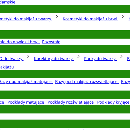
damskie
metyki do makijażu twarzy
Kosmetyki do makijażu brwi
nie do powiek i brwi
Pozostałe
D do twarzy
Korektory do twarzy
Pudry do twarzy
B
akijażu
Bazy pod makijaż matujące
Bazy pod makijaż rozświetlające
Bazy
ące
Podkłady matujące
Podkłady rozświetlające
Podkłady kryjąc