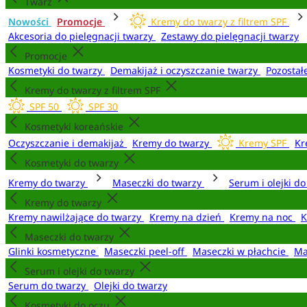
Twarz
Nowości
Promocje
Kremy do twarzy z filtrem SPF
Akcesoria do pielęgnacji twarzy
Zestawy do pielęgnacji twarzy
Promocje
Kosmetyki do twarzy
Demakijaż i oczyszczanie twarzy
Pozostał
Kremy do twarzy z filtrem SPF
SPF 50
SPF 30
Kosmetyki koreańskie
Oczyszczanie i demakijaż
Kremy do twarzy
Kremy SPF
Kr
Kosmetyki do twarzy
Kremy do twarzy
Maseczki do twarzy
Serum i olejki d
Kremy do twarzy
Kremy nawilżające do twarzy
Kremy na dzień
Kremy na noc
K
Maseczki do twarzy
Glinki kosmetyczne
Maseczki peel-off
Maseczki w płachcie
Ma
Serum i olejki do twarzy
Serum do twarzy
Olejki do twarzy
Kosmetyki do oczu