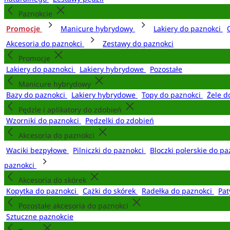
Paznokcie
Promocje
Manicure hybrydowy
Lakiery do paznokci
Akcesoria do paznokci
Zestawy do paznokci
Promocje
Lakiery do paznokci
Lakiery hybrydowe
Pozostałe
Manicure hybrydowy
Bazy do paznokci
Lakiery hybrydowe
Topy do paznokci
Żele d
Pędzle i aplikatory do zdobień
Wzorniki do paznokci
Pędzelki do zdobień
Akcesoria do paznokci
Waciki bezpyłowe
Pilniczki do paznokci
Bloczki polerskie do p
paznokci
Akcesoria do skórek
Kopytka do paznokci
Cążki do skórek
Radełka do paznokci
Pat
Pozostałe akcesoria do paznokci
Sztuczne paznokcie