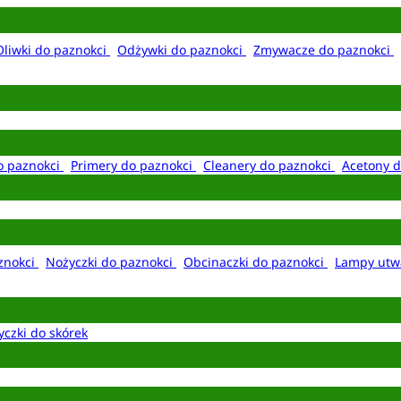
Oliwki do paznokci
Odżywki do paznokci
Zmywacze do paznokci
o paznokci
Primery do paznokci
Cleanery do paznokci
Acetony d
aznokci
Nożyczki do paznokci
Obcinaczki do paznokci
Lampy utw
yczki do skórek