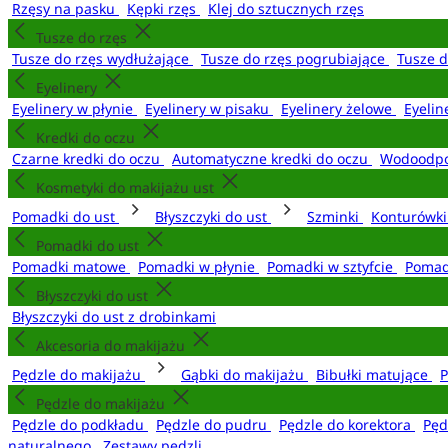
Rzęsy na pasku
Kępki rzęs
Klej do sztucznych rzęs
Tusze do rzęs
Tusze do rzęs wydłużające
Tusze do rzęs pogrubiające
Tusze 
Eyelinery
Eyelinery w płynie
Eyelinery w pisaku
Eyelinery żelowe
Eyelin
Kredki do oczu
Czarne kredki do oczu
Automatyczne kredki do oczu
Wodoodpo
Kosmetyki do makijażu ust
Pomadki do ust
Błyszczyki do ust
Szminki
Konturówki
Pomadki do ust
Pomadki matowe
Pomadki w płynie
Pomadki w sztyfcie
Pomad
Błyszczyki do ust
Błyszczyki do ust z drobinkami
Akcesoria do makijażu
Pędzle do makijażu
Gąbki do makijażu
Bibułki matujące
P
Pędzle do makijażu
Pędzle do podkładu
Pędzle do pudru
Pędzle do korektora
Pęd
naturalnego
Zestawy pędzli