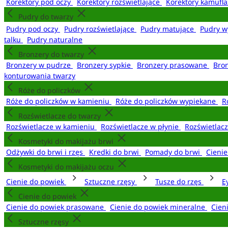
Korektory pod oczy
Korektory rozświetlające
Korektory kamufl
Pudry do twarzy
Pudry pod oczy
Pudry rozświetlające
Pudry matujące
Pudry w
talku
Pudry naturalne
Bronzery do twarzy
Bronzery w pudrze
Bronzery sypkie
Bronzery prasowane
Bro
konturowania twarzy
Róże do policzków
Róże do policzków w kamieniu
Róże do policzków wypiekane
R
Rozświetlacze do twarzy
Rozświetlacze w kamieniu
Rozświetlacze w płynie
Rozświetlacz
Kosmetyki do makijażu brwi
Odżywki do brwi i rzęs
Kredki do brwi
Pomady do brwi
Cieni
Kosmetyki do makijażu oczu
Cienie do powiek
Sztuczne rzęsy
Tusze do rzęs
E
Cienie do powiek
Cienie do powiek prasowane
Cienie do powiek mineralne
Cien
Sztuczne rzęsy