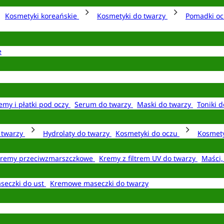
Kosmetyki koreańskie
Kosmetyki do twarzy
Pomadki o
e
emy i płatki pod oczy
Serum do twarzy
Maski do twarzy
Toniki d
o twarzy
Hydrolaty do twarzy
Kosmetyki do oczu
Kosmety
remy przeciwzmarszczkowe
Kremy z filtrem UV do twarzy
Maści,
seczki do ust
Kremowe maseczki do twarzy