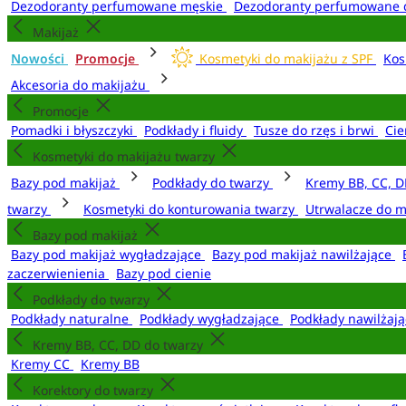
Dezodoranty perfumowane męskie
Dezodoranty perfumowane 
Makijaż
Nowości
Promocje
Kosmetyki do makijażu z SPF
Kos
Akcesoria do makijażu
Promocje
Pomadki i błyszczyki
Podkłady i fluidy
Tusze do rzęs i brwi
Cie
Kosmetyki do makijażu twarzy
Bazy pod makijaż
Podkłady do twarzy
Kremy BB, CC, D
twarzy
Kosmetyki do konturowania twarzy
Utrwalacze do m
Bazy pod makijaż
Bazy pod makijaż wygładzające
Bazy pod makijaż nawilżające
zaczerwienienia
Bazy pod cienie
Podkłady do twarzy
Podkłady naturalne
Podkłady wygładzające
Podkłady nawilżaj
Kremy BB, CC, DD do twarzy
Kremy CC
Kremy BB
Korektory do twarzy