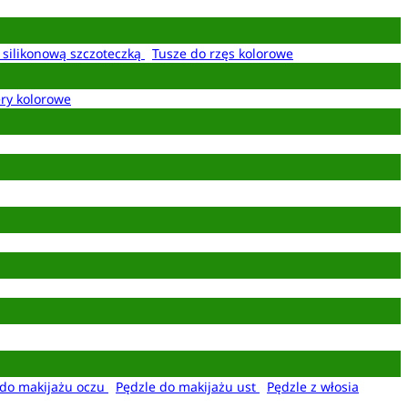
z silikonową szczoteczką
Tusze do rzęs kolorowe
ery kolorowe
 do makijażu oczu
Pędzle do makijażu ust
Pędzle z włosia