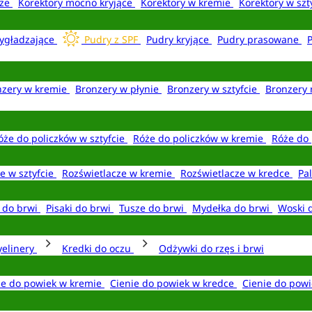
aże
Korektory mocno kryjące
Korektory w kremie
Korektory w szt
ygładzające
Pudry z SPF
Pudry kryjące
Pudry prasowane
nzery w kremie
Bronzery w płynie
Bronzery w sztyfcie
Bronzery 
óże do policzków w sztyfcie
Róże do policzków w kremie
Róże do 
e w sztyfcie
Rozświetlacze w kremie
Rozświetlacze w kredce
Pal
e do brwi
Pisaki do brwi
Tusze do brwi
Mydełka do brwi
Woski 
yelinery
Kredki do oczu
Odżywki do rzęs i brwi
ie do powiek w kremie
Cienie do powiek w kredce
Cienie do powi