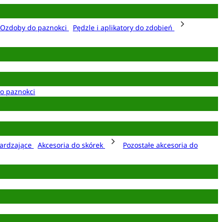
Ozdoby do paznokci
Pędzle i aplikatory do zdobień
o paznokci
ardzające
Akcesoria do skórek
Pozostałe akcesoria do