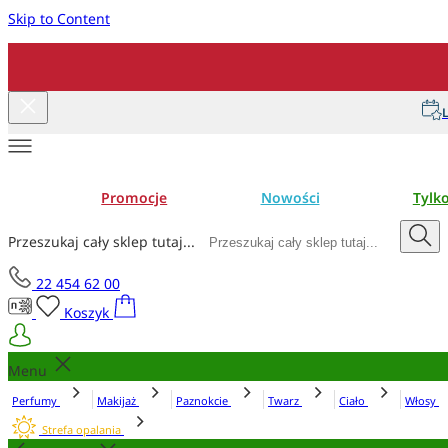
Skip to Content
L
Promocje
Nowości
Tylk
Przeszukaj cały sklep tutaj...
22 454 62 00
Koszyk
Menu
Perfumy
Makijaż
Paznokcie
Twarz
Ciało
Włosy
Strefa opalania