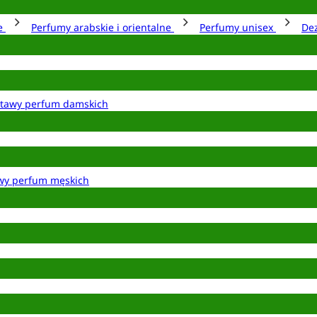
ie
Perfumy arabskie i orientalne
Perfumy unisex
De
tawy perfum damskich
wy perfum męskich