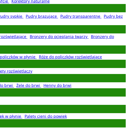
yfcie
Korektory naturalne
Pudry sypkie
Pudry brązujące
Pudry transparentne
Pudry bez
rozświetlające
Bronzery do ocieplania twarzy
Bronzery do
policzków w płynie
Róże do policzków rozświetlające
ety rozświetlaczy
do brwi
Żele do brwi
Henny do brwi
ek w płynie
Palety cieni do powiek