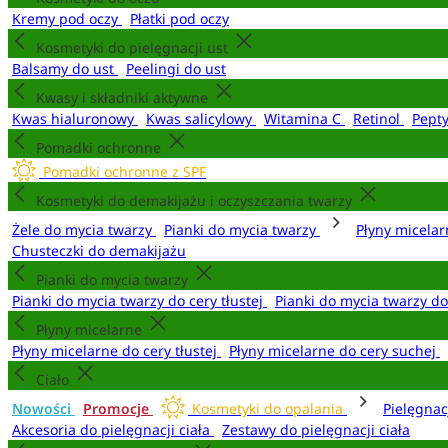
Kremy pod oczy
Płatki pod oczy
Kosmetyki do pielęgnacji ust
Balsamy do ust
Peelingi do ust
Kwasy i składniki aktywne
Kwas hialuronowy
Kwas salicylowy
Witamina C
Retinol
Pept
Pomadki ochronne
Pomadki ochronne z SPF
Kosmetyki do demakijażu i oczyszczania twarzy
Żele do mycia twarzy
Pianki do mycia twarzy
Płyny micela
Chusteczki do demakijażu
Pianki do mycia twarzy
Pianki do mycia twarzy do cery tłustej
Pianki do mycia twarzy d
Płyny micelarne
Płyny micelarne do cery tłustej
Płyny micelarne do cery suchej
Ciało
Nowości
Promocje
Kosmetyki do opalania
Pielęgnac
Akcesoria do pielęgnacji ciała
Zestawy do pielęgnacji ciała