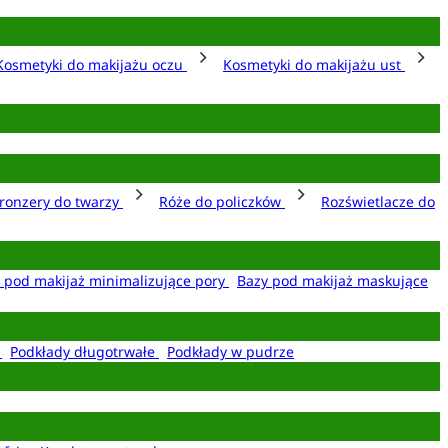
Kosmetyki do makijażu oczu
Kosmetyki do makijażu ust
ronzery do twarzy
Róże do policzków
Rozświetlacze do
 pod makijaż minimalizujące pory
Bazy pod makijaż maskujące
e
Podkłady długotrwałe
Podkłady w pudrze