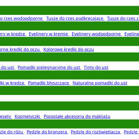
do rzęs wodoodporne
Tusze do rzęs podkręcające
Tusze do rzęs 
ery w kredce
Eyelinery w kremie
Eyelinery wodoodporne
Eyelin
rne kredki do oczu
Kolorowe kredki do oczu
 do ust
Pomadki pielęgnacyjne do ust
Tinty do ust
ki w kredce
Pomadki błyszczące
Naturalne pomadki do ust
ęsety
Kosmetyczki
Pozostałe akcesoria do makijażu
zle do różu
Pędzle do bronzera
Pędzle do rozświetlacza
Pędzle