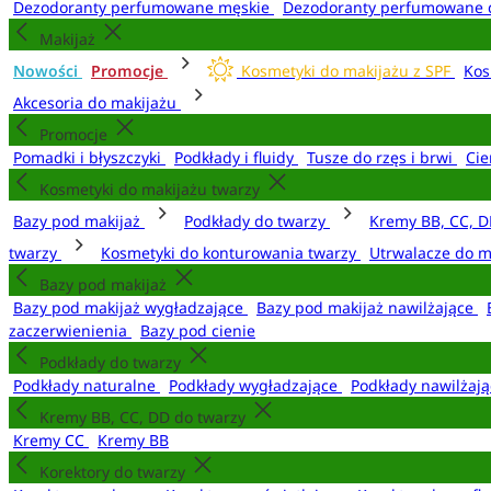
Dezodoranty perfumowane męskie
Dezodoranty perfumowane 
Makijaż
Nowości
Promocje
Kosmetyki do makijażu z SPF
Kos
Akcesoria do makijażu
Promocje
Pomadki i błyszczyki
Podkłady i fluidy
Tusze do rzęs i brwi
Cie
Kosmetyki do makijażu twarzy
Bazy pod makijaż
Podkłady do twarzy
Kremy BB, CC, D
twarzy
Kosmetyki do konturowania twarzy
Utrwalacze do m
Bazy pod makijaż
Bazy pod makijaż wygładzające
Bazy pod makijaż nawilżające
zaczerwienienia
Bazy pod cienie
Podkłady do twarzy
Podkłady naturalne
Podkłady wygładzające
Podkłady nawilżaj
Kremy BB, CC, DD do twarzy
Kremy CC
Kremy BB
Korektory do twarzy