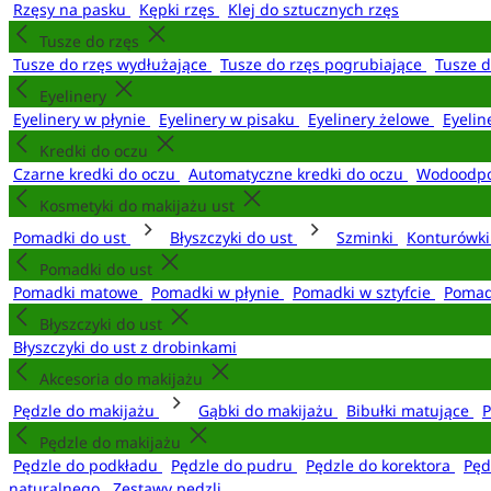
Rzęsy na pasku
Kępki rzęs
Klej do sztucznych rzęs
Tusze do rzęs
Tusze do rzęs wydłużające
Tusze do rzęs pogrubiające
Tusze 
Eyelinery
Eyelinery w płynie
Eyelinery w pisaku
Eyelinery żelowe
Eyelin
Kredki do oczu
Czarne kredki do oczu
Automatyczne kredki do oczu
Wodoodpo
Kosmetyki do makijażu ust
Pomadki do ust
Błyszczyki do ust
Szminki
Konturówki
Pomadki do ust
Pomadki matowe
Pomadki w płynie
Pomadki w sztyfcie
Pomad
Błyszczyki do ust
Błyszczyki do ust z drobinkami
Akcesoria do makijażu
Pędzle do makijażu
Gąbki do makijażu
Bibułki matujące
P
Pędzle do makijażu
Pędzle do podkładu
Pędzle do pudru
Pędzle do korektora
Pęd
naturalnego
Zestawy pędzli