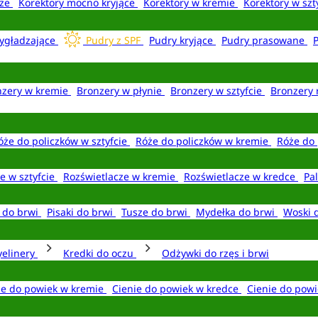
aże
Korektory mocno kryjące
Korektory w kremie
Korektory w szt
ygładzające
Pudry z SPF
Pudry kryjące
Pudry prasowane
nzery w kremie
Bronzery w płynie
Bronzery w sztyfcie
Bronzery 
óże do policzków w sztyfcie
Róże do policzków w kremie
Róże do 
e w sztyfcie
Rozświetlacze w kremie
Rozświetlacze w kredce
Pal
e do brwi
Pisaki do brwi
Tusze do brwi
Mydełka do brwi
Woski 
yelinery
Kredki do oczu
Odżywki do rzęs i brwi
ie do powiek w kremie
Cienie do powiek w kredce
Cienie do powi