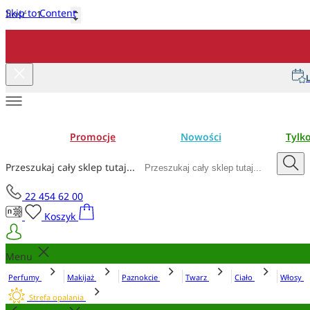
Skip to Content
Ilość
Dodaj do koszyka
L
Promocje
Nowości
Tylk
Przeszukaj cały sklep tutaj...
22 454 62 00
Koszyk
Menu
Perfumy
Makijaż
Paznokcie
Twarz
Ciało
Włosy
Strefa opalania