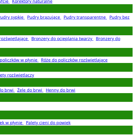
yfcie
Korektory naturalne
Pudry sypkie
Pudry brązujące
Pudry transparentne
Pudry bez
rozświetlające
Bronzery do ocieplania twarzy
Bronzery do
policzków w płynie
Róże do policzków rozświetlające
ety rozświetlaczy
do brwi
Żele do brwi
Henny do brwi
ek w płynie
Palety cieni do powiek