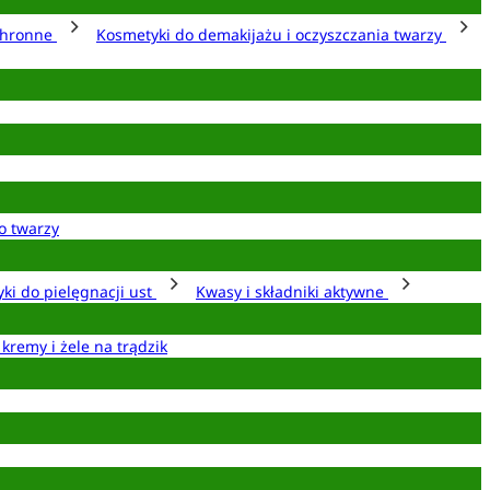
chronne
Kosmetyki do demakijażu i oczyszczania twarzy
o twarzy
ki do pielęgnacji ust
Kwasy i składniki aktywne
 kremy i żele na trądzik