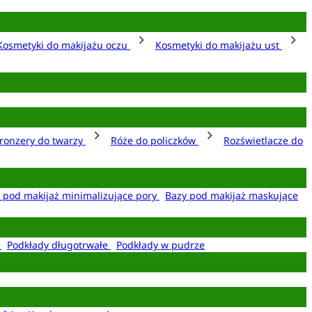
Kosmetyki do makijażu oczu
Kosmetyki do makijażu ust
ronzery do twarzy
Róże do policzków
Rozświetlacze do
 pod makijaż minimalizujące pory
Bazy pod makijaż maskujące
e
Podkłady długotrwałe
Podkłady w pudrze