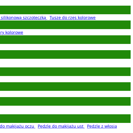
z silikonową szczoteczką
Tusze do rzęs kolorowe
ery kolorowe
 do makijażu oczu
Pędzle do makijażu ust
Pędzle z włosia