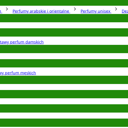
ie
Perfumy arabskie i orientalne
Perfumy unisex
De
tawy perfum damskich
wy perfum męskich