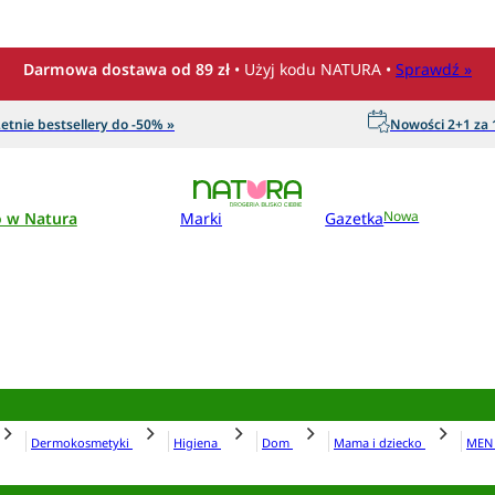
Darmowa dostawa od 89 zł
• Użyj kodu NATURA •
Sprawdź »
etnie bestsellery do -50% »
Nowości 2+1 za 1
o w Natura
Marki
Gazetka
Nowa
Dermokosmetyki
Higiena
Dom
Mama i dziecko
ME