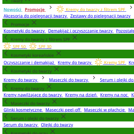
Twarz
Nowości
Promocje
Kremy do twarzy z filtrem SPF
Akcesoria do pielęgnacji twarzy
Zestawy do pielęgnacji twarzy
Promocje
Kosmetyki do twarzy
Demakijaż i oczyszczanie twarzy
Pozostał
Kremy do twarzy z filtrem SPF
SPF 50
SPF 30
Kosmetyki koreańskie
Oczyszczanie i demakijaż
Kremy do twarzy
Kremy SPF
Kr
Kosmetyki do twarzy
Kremy do twarzy
Maseczki do twarzy
Serum i olejki d
Kremy do twarzy
Kremy nawilżające do twarzy
Kremy na dzień
Kremy na noc
K
Maseczki do twarzy
Glinki kosmetyczne
Maseczki peel-off
Maseczki w płachcie
Ma
Serum i olejki do twarzy
Serum do twarzy
Olejki do twarzy
Kosmetyki do oczu