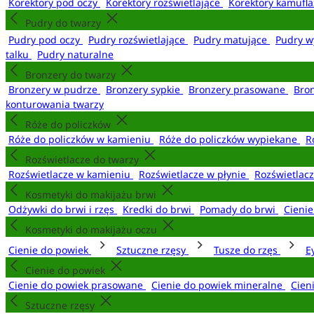
Korektory pod oczy
Korektory rozświetlające
Korektory kamufl
Pudry do twarzy
Pudry pod oczy
Pudry rozświetlające
Pudry matujące
Pudry w
talku
Pudry naturalne
Bronzery do twarzy
Bronzery w pudrze
Bronzery sypkie
Bronzery prasowane
Bro
konturowania twarzy
Róże do policzków
Róże do policzków w kamieniu
Róże do policzków wypiekane
R
Rozświetlacze do twarzy
Rozświetlacze w kamieniu
Rozświetlacze w płynie
Rozświetlacz
Kosmetyki do makijażu brwi
Odżywki do brwi i rzęs
Kredki do brwi
Pomady do brwi
Cieni
Kosmetyki do makijażu oczu
Cienie do powiek
Sztuczne rzęsy
Tusze do rzęs
E
Cienie do powiek
Cienie do powiek prasowane
Cienie do powiek mineralne
Cien
Sztuczne rzęsy