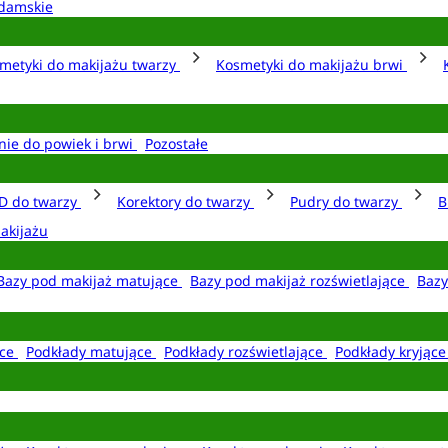
damskie
metyki do makijażu twarzy
Kosmetyki do makijażu brwi
nie do powiek i brwi
Pozostałe
D do twarzy
Korektory do twarzy
Pudry do twarzy
B
akijażu
Bazy pod makijaż matujące
Bazy pod makijaż rozświetlające
Bazy
ące
Podkłady matujące
Podkłady rozświetlające
Podkłady kryjąc