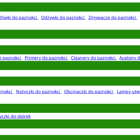
Oliwki do paznokci
Odżywki do paznokci
Zmywacze do paznokci
o paznokci
Primery do paznokci
Cleanery do paznokci
Acetony d
aznokci
Nożyczki do paznokci
Obcinaczki do paznokci
Lampy utw
yczki do skórek