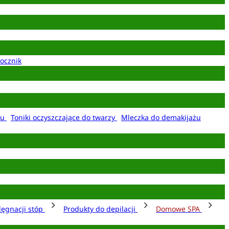
ocznik
żu
Toniki oczyszczające do twarzy
Mleczka do demakijażu
lęgnacji stóp
Produkty do depilacji
Domowe SPA