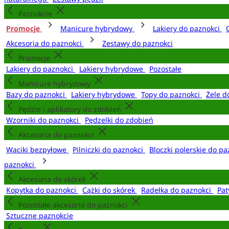
Paznokcie
Promocje
Manicure hybrydowy
Lakiery do paznokci
Akcesoria do paznokci
Zestawy do paznokci
Promocje
Lakiery do paznokci
Lakiery hybrydowe
Pozostałe
Manicure hybrydowy
Bazy do paznokci
Lakiery hybrydowe
Topy do paznokci
Żele d
Pędzle i aplikatory do zdobień
Wzorniki do paznokci
Pędzelki do zdobień
Akcesoria do paznokci
Waciki bezpyłowe
Pilniczki do paznokci
Bloczki polerskie do p
paznokci
Akcesoria do skórek
Kopytka do paznokci
Cążki do skórek
Radełka do paznokci
Pat
Pozostałe akcesoria do paznokci
Sztuczne paznokcie