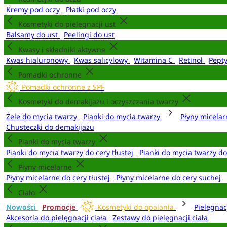
Kremy pod oczy
Płatki pod oczy
Kosmetyki do pielęgnacji ust
Balsamy do ust
Peelingi do ust
Kwasy i składniki aktywne
Kwas hialuronowy
Kwas salicylowy
Witamina C
Retinol
Pept
Pomadki ochronne
Pomadki ochronne z SPF
Kosmetyki do demakijażu i oczyszczania twarzy
Żele do mycia twarzy
Pianki do mycia twarzy
Płyny micela
Chusteczki do demakijażu
Pianki do mycia twarzy
Pianki do mycia twarzy do cery tłustej
Pianki do mycia twarzy d
Płyny micelarne
Płyny micelarne do cery tłustej
Płyny micelarne do cery suchej
Ciało
Nowości
Promocje
Kosmetyki do opalania
Pielęgnac
Akcesoria do pielęgnacji ciała
Zestawy do pielęgnacji ciała