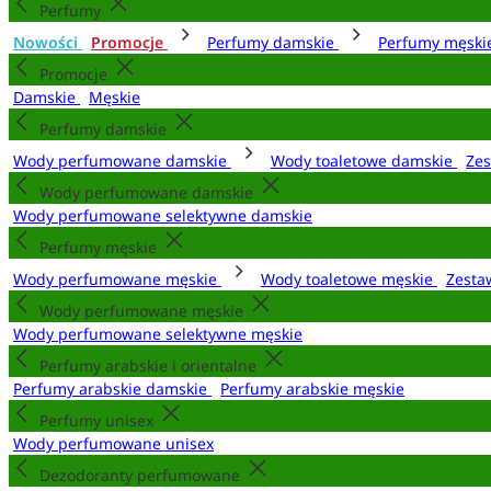
Perfumy
Nowości
Promocje
Perfumy damskie
Perfumy męsk
Promocje
Damskie
Męskie
Perfumy damskie
Wody perfumowane damskie
Wody toaletowe damskie
Zes
Wody perfumowane damskie
Wody perfumowane selektywne damskie
Perfumy męskie
Wody perfumowane męskie
Wody toaletowe męskie
Zesta
Wody perfumowane męskie
Wody perfumowane selektywne męskie
Perfumy arabskie i orientalne
Perfumy arabskie damskie
Perfumy arabskie męskie
Perfumy unisex
Wody perfumowane unisex
Dezodoranty perfumowane