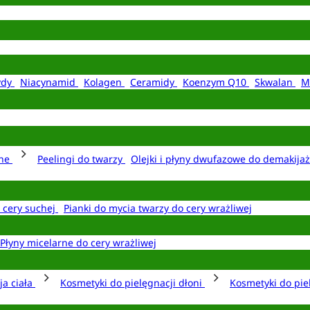
ydy
Niacynamid
Kolagen
Ceramidy
Koenzym Q10
Skwalan
M
rne
Peelingi do twarzy
Olejki i płyny dwufazowe do demakija
o cery suchej
Pianki do mycia twarzy do cery wrażliwej
Płyny micelarne do cery wrażliwej
ja ciała
Kosmetyki do pielęgnacji dłoni
Kosmetyki do pie