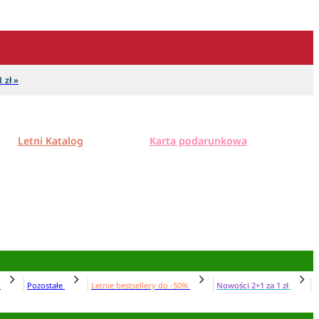
 zł »
Letni Katalog
Karta podarunkowa
N
Pozostałe
Letnie bestsellery do -50%
Nowości 2+1 za 1 zł