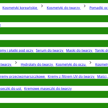
Kosmetyki koreańskie
Kosmetyki do twarzy
Pomadki o
e
emy i płatki pod oczy
Serum do twarzy
Maski do twarzy
Toniki d
o twarzy
Hydrolaty do twarzy
Kosmetyki do oczu
Kosmety
remy przeciwzmarszczkowe
Kremy z filtrem UV do twarzy
Maści,
seczki do ust
Kremowe maseczki do twarzy