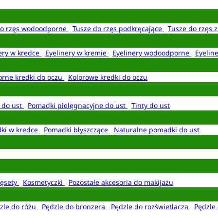
do rzęs wodoodporne
Tusze do rzęs podkręcające
Tusze do rzęs 
ery w kredce
Eyelinery w kremie
Eyelinery wodoodporne
Eyelin
rne kredki do oczu
Kolorowe kredki do oczu
 do ust
Pomadki pielęgnacyjne do ust
Tinty do ust
ki w kredce
Pomadki błyszczące
Naturalne pomadki do ust
ęsety
Kosmetyczki
Pozostałe akcesoria do makijażu
zle do różu
Pędzle do bronzera
Pędzle do rozświetlacza
Pędzle