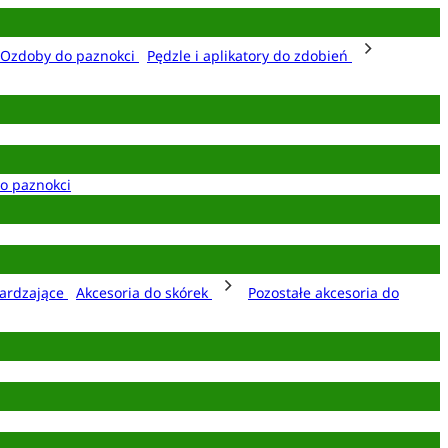
Ozdoby do paznokci
Pędzle i aplikatory do zdobień
o paznokci
ardzające
Akcesoria do skórek
Pozostałe akcesoria do