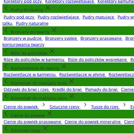
Korektory pod oczy
Korektory rozświetlające
Korektory kamufl
Pudry do twarzy
Pudry pod oczy
Pudry rozświetlające
Pudry matujące
Pudry w
talku
Pudry naturalne
Bronzery do twarzy
Bronzery w pudrze
Bronzery sypkie
Bronzery prasowane
Bro
konturowania twarzy
Róże do policzków
Róże do policzków w kamieniu
Róże do policzków wypiekane
R
Rozświetlacze do twarzy
Rozświetlacze w kamieniu
Rozświetlacze w płynie
Rozświetlacz
Kosmetyki do makijażu brwi
Odżywki do brwi i rzęs
Kredki do brwi
Pomady do brwi
Cieni
Kosmetyki do makijażu oczu
Cienie do powiek
Sztuczne rzęsy
Tusze do rzęs
E
Cienie do powiek
Cienie do powiek prasowane
Cienie do powiek mineralne
Cien
Sztuczne rzęsy