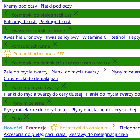
Kremy pod oczy
Płatki pod oczy
Kosmetyki do pielęgnacji ust
Balsamy do ust
Peelingi do ust
Kwasy i składniki aktywne
Kwas hialuronowy
Kwas salicylowy
Witamina C
Retinol
Pept
Pomadki ochronne
Pomadki ochronne z SPF
Kosmetyki do demakijażu i oczyszczania twarzy
Żele do mycia twarzy
Pianki do mycia twarzy
Płyny micela
Chusteczki do demakijażu
Pianki do mycia twarzy
Pianki do mycia twarzy do cery tłustej
Pianki do mycia twarzy d
Płyny micelarne
Płyny micelarne do cery tłustej
Płyny micelarne do cery suchej
Ciało
Nowości
Promocje
Kosmetyki do opalania
Pielęgnac
Akcesoria do pielęgnacji ciała
Zestawy do pielęgnacji ciała