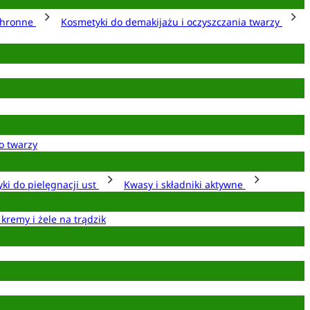
chronne
Kosmetyki do demakijażu i oczyszczania twarzy
o twarzy
ki do pielęgnacji ust
Kwasy i składniki aktywne
 kremy i żele na trądzik