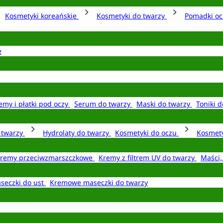
Kosmetyki koreańskie
Kosmetyki do twarzy
Pomadki o
e
emy i płatki pod oczy
Serum do twarzy
Maski do twarzy
Toniki d
o twarzy
Hydrolaty do twarzy
Kosmetyki do oczu
Kosmety
remy przeciwzmarszczkowe
Kremy z filtrem UV do twarzy
Maści,
seczki do ust
Kremowe maseczki do twarzy