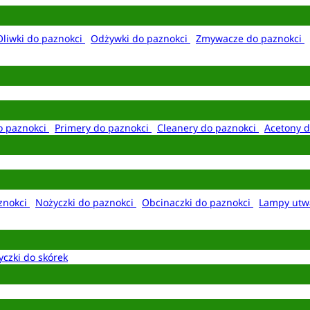
Oliwki do paznokci
Odżywki do paznokci
Zmywacze do paznokci
o paznokci
Primery do paznokci
Cleanery do paznokci
Acetony d
aznokci
Nożyczki do paznokci
Obcinaczki do paznokci
Lampy utw
yczki do skórek