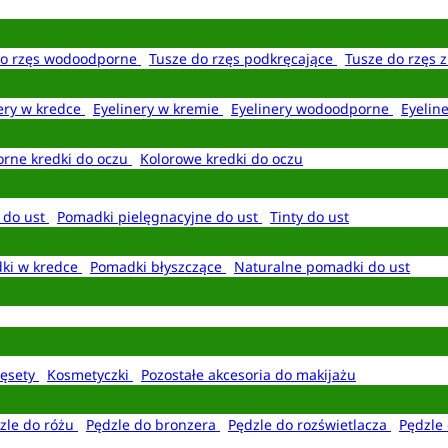
do rzęs wodoodporne
Tusze do rzęs podkręcające
Tusze do rzęs 
ery w kredce
Eyelinery w kremie
Eyelinery wodoodporne
Eyelin
rne kredki do oczu
Kolorowe kredki do oczu
 do ust
Pomadki pielęgnacyjne do ust
Tinty do ust
ki w kredce
Pomadki błyszczące
Naturalne pomadki do ust
ęsety
Kosmetyczki
Pozostałe akcesoria do makijażu
zle do różu
Pędzle do bronzera
Pędzle do rozświetlacza
Pędzle