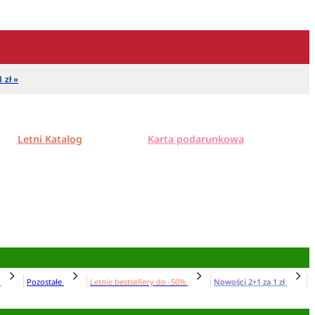
 zł »
Letni Katalog
Karta podarunkowa
N
Pozostałe
Letnie bestsellery do -50%
Nowości 2+1 za 1 zł