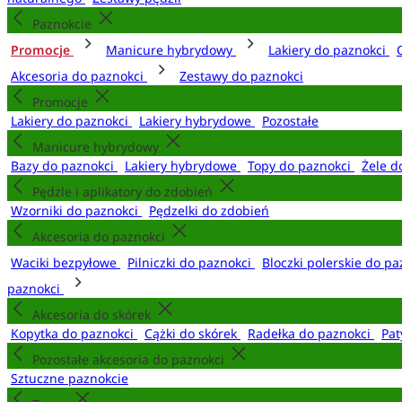
Paznokcie
Promocje
Manicure hybrydowy
Lakiery do paznokci
Akcesoria do paznokci
Zestawy do paznokci
Promocje
Lakiery do paznokci
Lakiery hybrydowe
Pozostałe
Manicure hybrydowy
Bazy do paznokci
Lakiery hybrydowe
Topy do paznokci
Żele d
Pędzle i aplikatory do zdobień
Wzorniki do paznokci
Pędzelki do zdobień
Akcesoria do paznokci
Waciki bezpyłowe
Pilniczki do paznokci
Bloczki polerskie do p
paznokci
Akcesoria do skórek
Kopytka do paznokci
Cążki do skórek
Radełka do paznokci
Pat
Pozostałe akcesoria do paznokci
Sztuczne paznokcie