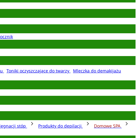
ocznik
żu
Toniki oczyszczające do twarzy
Mleczka do demakijażu
lęgnacji stóp
Produkty do depilacji
Domowe SPA