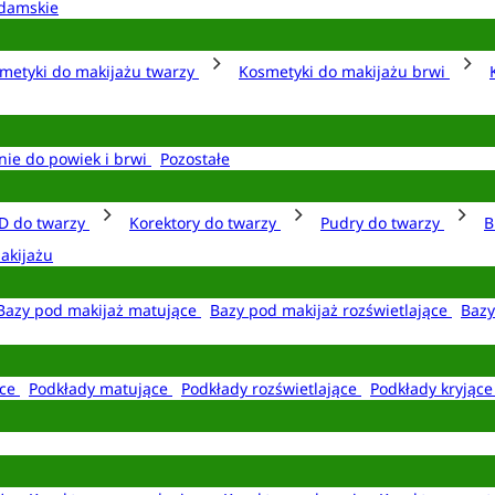
damskie
metyki do makijażu twarzy
Kosmetyki do makijażu brwi
nie do powiek i brwi
Pozostałe
D do twarzy
Korektory do twarzy
Pudry do twarzy
B
akijażu
Bazy pod makijaż matujące
Bazy pod makijaż rozświetlające
Bazy
ące
Podkłady matujące
Podkłady rozświetlające
Podkłady kryjąc