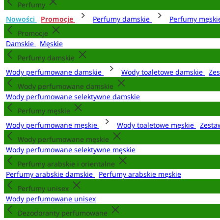
Perfumy
Nowości
Promocje
Perfumy damskie
Perfumy męsk
Promocje
Damskie
Męskie
Perfumy damskie
Wody perfumowane damskie
Wody toaletowe damskie
Zes
Wody perfumowane damskie
Wody perfumowane selektywne damskie
Perfumy męskie
Wody perfumowane męskie
Wody toaletowe męskie
Zesta
Wody perfumowane męskie
Wody perfumowane selektywne męskie
Perfumy arabskie i orientalne
Perfumy arabskie damskie
Perfumy arabskie męskie
Perfumy unisex
Wody perfumowane unisex
Dezodoranty perfumowane