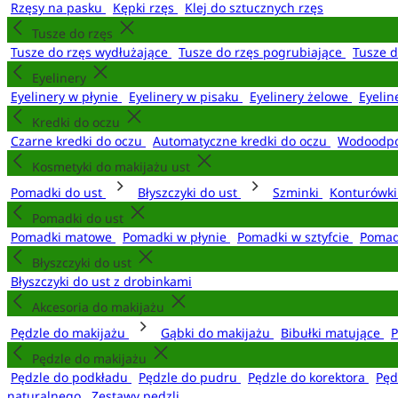
Rzęsy na pasku
Kępki rzęs
Klej do sztucznych rzęs
Tusze do rzęs
Tusze do rzęs wydłużające
Tusze do rzęs pogrubiające
Tusze 
Eyelinery
Eyelinery w płynie
Eyelinery w pisaku
Eyelinery żelowe
Eyelin
Kredki do oczu
Czarne kredki do oczu
Automatyczne kredki do oczu
Wodoodpo
Kosmetyki do makijażu ust
Pomadki do ust
Błyszczyki do ust
Szminki
Konturówki
Pomadki do ust
Pomadki matowe
Pomadki w płynie
Pomadki w sztyfcie
Pomad
Błyszczyki do ust
Błyszczyki do ust z drobinkami
Akcesoria do makijażu
Pędzle do makijażu
Gąbki do makijażu
Bibułki matujące
P
Pędzle do makijażu
Pędzle do podkładu
Pędzle do pudru
Pędzle do korektora
Pęd
naturalnego
Zestawy pędzli