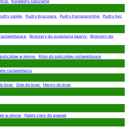
yfcie
Korektory naturalne
Pudry sypkie
Pudry brązujące
Pudry transparentne
Pudry bez
rozświetlające
Bronzery do ocieplania twarzy
Bronzery do
policzków w płynie
Róże do policzków rozświetlające
ety rozświetlaczy
do brwi
Żele do brwi
Henny do brwi
ek w płynie
Palety cieni do powiek