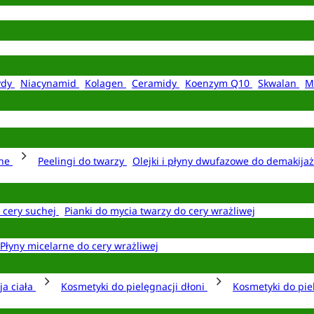
ydy
Niacynamid
Kolagen
Ceramidy
Koenzym Q10
Skwalan
M
rne
Peelingi do twarzy
Olejki i płyny dwufazowe do demakija
o cery suchej
Pianki do mycia twarzy do cery wrażliwej
Płyny micelarne do cery wrażliwej
ja ciała
Kosmetyki do pielęgnacji dłoni
Kosmetyki do pie