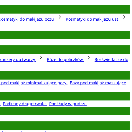
Kosmetyki do makijażu oczu
Kosmetyki do makijażu ust
ronzery do twarzy
Róże do policzków
Rozświetlacze do
 pod makijaż minimalizujące pory
Bazy pod makijaż maskujące
e
Podkłady długotrwałe
Podkłady w pudrze