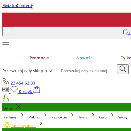
Skip to Content
Ilość
Dodaj do koszyka
L
Promocje
Nowości
Tylk
Przeszukaj cały sklep tutaj...
22 454 62 00
Koszyk
Menu
Perfumy
Makijaż
Paznokcie
Twarz
Ciało
Włosy
Strefa opalania