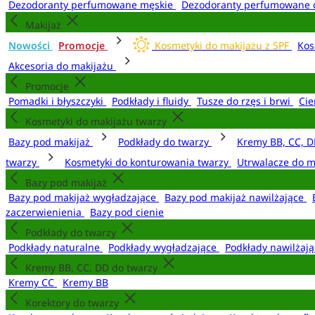
Dezodoranty perfumowane męskie
Dezodoranty perfumowane 
Makijaż
Nowości
Promocje
Kosmetyki do makijażu z SPF
Kos
Akcesoria do makijażu
Promocje
Pomadki i błyszczyki
Podkłady i fluidy
Tusze do rzęs i brwi
Cie
Kosmetyki do makijażu twarzy
Bazy pod makijaż
Podkłady do twarzy
Kremy BB, CC, D
twarzy
Kosmetyki do konturowania twarzy
Utrwalacze do m
Bazy pod makijaż
Bazy pod makijaż wygładzające
Bazy pod makijaż nawilżające
zaczerwienienia
Bazy pod cienie
Podkłady do twarzy
Podkłady naturalne
Podkłady wygładzające
Podkłady nawilżaj
Kremy BB, CC, DD do twarzy
Kremy CC
Kremy BB
Korektory do twarzy