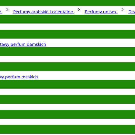
ie
Perfumy arabskie i orientalne
Perfumy unisex
De
tawy perfum damskich
wy perfum męskich