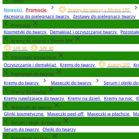
Twarz
Nowości
Promocje
Kremy do twarzy z filtrem SPF
Akcesoria do pielęgnacji twarzy
Zestawy do pielęgnacji twarzy
Promocje
Kosmetyki do twarzy
Demakijaż i oczyszczanie twarzy
Pozostał
Kremy do twarzy z filtrem SPF
SPF 50
SPF 30
Kosmetyki koreańskie
Oczyszczanie i demakijaż
Kremy do twarzy
Kremy SPF
Kr
Kosmetyki do twarzy
Kremy do twarzy
Maseczki do twarzy
Serum i olejki d
Kremy do twarzy
Kremy nawilżające do twarzy
Kremy na dzień
Kremy na noc
K
Maseczki do twarzy
Glinki kosmetyczne
Maseczki peel-off
Maseczki w płachcie
Ma
Serum i olejki do twarzy
Serum do twarzy
Olejki do twarzy
Kosmetyki do oczu