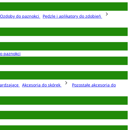
Ozdoby do paznokci
Pędzle i aplikatory do zdobień
o paznokci
ardzające
Akcesoria do skórek
Pozostałe akcesoria do