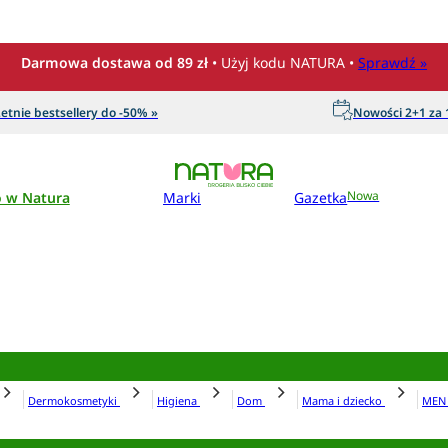
Darmowa dostawa od 89 zł
• Użyj kodu NATURA •
Sprawdź »
etnie bestsellery do -50% »
Nowości 2+1 za 1
o w Natura
Marki
Gazetka
Nowa
Dermokosmetyki
Higiena
Dom
Mama i dziecko
ME