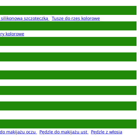
z silikonową szczoteczką
Tusze do rzęs kolorowe
ery kolorowe
 do makijażu oczu
Pędzle do makijażu ust
Pędzle z włosia