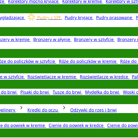
aże
Korektory mocno kryjące
Korektory w kremie
Korektory w szt
ygładzające
Pudry z SPF
Pudry kryjące
Pudry prasowane
nzery w kremie
Bronzery w płynie
Bronzery w sztyfcie
Bronzery 
óże do policzków w sztyfcie
Róże do policzków w kremie
Róże do 
e w sztyfcie
Rozświetlacze w kremie
Rozświetlacze w kredce
Pal
e do brwi
Pisaki do brwi
Tusze do brwi
Mydełka do brwi
Woski 
yelinery
Kredki do oczu
Odżywki do rzęs i brwi
ie do powiek w kremie
Cienie do powiek w kredce
Cienie do powi