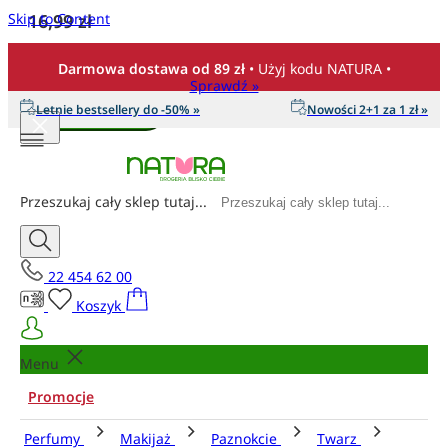
Skip to Content
16,99 zł
Ilość
Darmowa dostawa od 89 zł
• Użyj kodu NATURA •
Sprawdź »
Letnie bestsellery do -50% »
Nowości 2+1 za 1 zł »
Dodaj do koszyka
Przeszukaj cały sklep tutaj...
22 454 62 00
Koszyk
Menu
Promocje
Perfumy
Makijaż
Paznokcie
Twarz