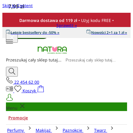
Skip to Content
7,99 zł
Ilość
Darmowa dostawa od 119 zł
• Użyj kodu FREE •
Sprawdź »
Letnie bestsellery do -50% »
Nowości 2+1 za 1 zł »
Dodaj do koszyka
Przeszukaj cały sklep tutaj...
22 454 62 00
Koszyk
Menu
Promocje
Perfumy
Makijaż
Paznokcie
Twarz