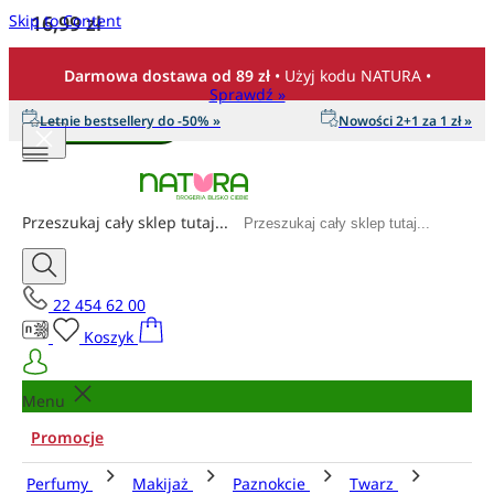
Skip to Content
16,99 zł
Ilość
Darmowa dostawa od 89 zł
• Użyj kodu NATURA •
Sprawdź »
Letnie bestsellery do -50% »
Nowości 2+1 za 1 zł »
Dodaj do koszyka
Przeszukaj cały sklep tutaj...
22 454 62 00
Koszyk
Menu
Promocje
Perfumy
Makijaż
Paznokcie
Twarz