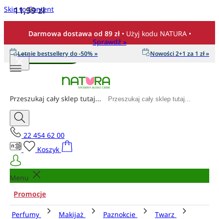
Skip to Content
11,99 zł
Ilość
Darmowa dostawa od 89 zł
• Użyj kodu NATURA •
Sprawdź »
Letnie bestsellery do -50% »
Nowości 2+1 za 1 zł »
Dodaj do koszyka
Przeszukaj cały sklep tutaj...
22 454 62 00
Koszyk
Menu
Promocje
Perfumy
Makijaż
Paznokcie
Twarz