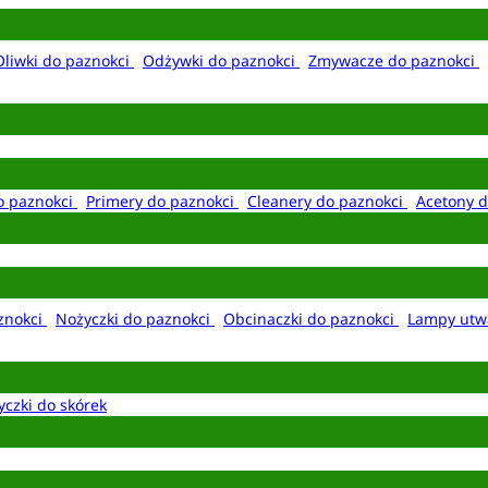
Oliwki do paznokci
Odżywki do paznokci
Zmywacze do paznokci
o paznokci
Primery do paznokci
Cleanery do paznokci
Acetony d
aznokci
Nożyczki do paznokci
Obcinaczki do paznokci
Lampy utw
yczki do skórek