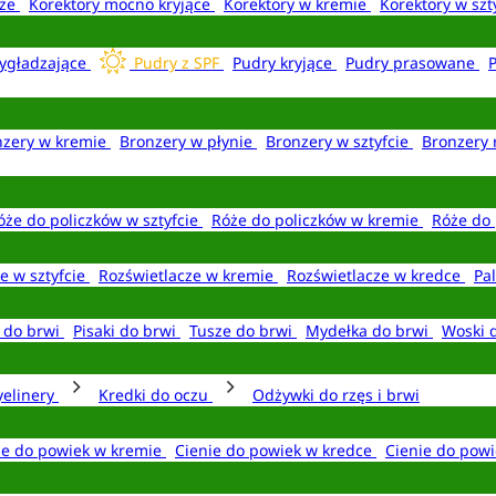
aże
Korektory mocno kryjące
Korektory w kremie
Korektory w szt
ygładzające
Pudry z SPF
Pudry kryjące
Pudry prasowane
nzery w kremie
Bronzery w płynie
Bronzery w sztyfcie
Bronzery 
óże do policzków w sztyfcie
Róże do policzków w kremie
Róże do 
e w sztyfcie
Rozświetlacze w kremie
Rozświetlacze w kredce
Pal
e do brwi
Pisaki do brwi
Tusze do brwi
Mydełka do brwi
Woski 
yelinery
Kredki do oczu
Odżywki do rzęs i brwi
ie do powiek w kremie
Cienie do powiek w kredce
Cienie do powi