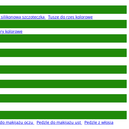
z silikonową szczoteczką
Tusze do rzęs kolorowe
ery kolorowe
 do makijażu oczu
Pędzle do makijażu ust
Pędzle z włosia