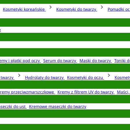
Kosmetyki koreańskie
Kosmetyki do twarzy
Pomadki o
e
emy i płatki pod oczy
Serum do twarzy
Maski do twarzy
Toniki d
o twarzy
Hydrolaty do twarzy
Kosmetyki do oczu
Kosmety
remy przeciwzmarszczkowe
Kremy z filtrem UV do twarzy
Maści,
seczki do ust
Kremowe maseczki do twarzy