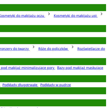
Kosmetyki do makijażu oczu
Kosmetyki do makijażu ust
ronzery do twarzy
Róże do policzków
Rozświetlacze do
 pod makijaż minimalizujące pory
Bazy pod makijaż maskujące
e
Podkłady długotrwałe
Podkłady w pudrze