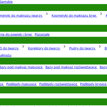
damskie
metyki do makijażu twarzy
Kosmetyki do makijażu brwi
nie do powiek i brwi
Pozostałe
D do twarzy
Korektory do twarzy
Pudry do twarzy
B
akijażu
Bazy pod makijaż matujące
Bazy pod makijaż rozświetlające
Bazy
ące
Podkłady matujące
Podkłady rozświetlające
Podkłady kryjąc