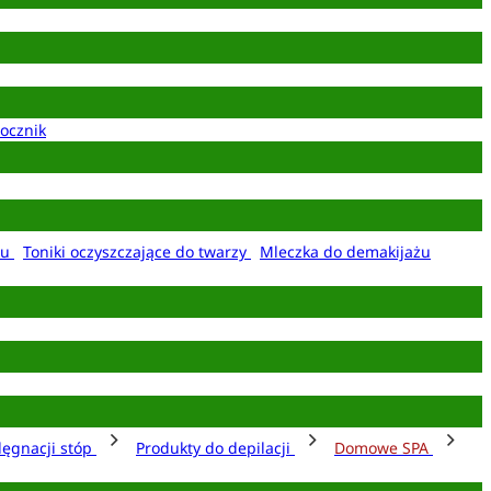
ocznik
żu
Toniki oczyszczające do twarzy
Mleczka do demakijażu
lęgnacji stóp
Produkty do depilacji
Domowe SPA