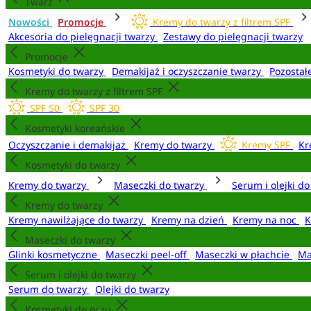
Twarz
Nowości
Promocje
Kremy do twarzy z filtrem SPF
Akcesoria do pielęgnacji twarzy
Zestawy do pielęgnacji twarzy
Promocje
Kosmetyki do twarzy
Demakijaż i oczyszczanie twarzy
Pozostał
Kremy do twarzy z filtrem SPF
SPF 50
SPF 30
Kosmetyki koreańskie
Oczyszczanie i demakijaż
Kremy do twarzy
Kremy SPF
Kr
Kosmetyki do twarzy
Kremy do twarzy
Maseczki do twarzy
Serum i olejki d
Kremy do twarzy
Kremy nawilżające do twarzy
Kremy na dzień
Kremy na noc
K
Maseczki do twarzy
Glinki kosmetyczne
Maseczki peel-off
Maseczki w płachcie
Ma
Serum i olejki do twarzy
Serum do twarzy
Olejki do twarzy
Kosmetyki do oczu