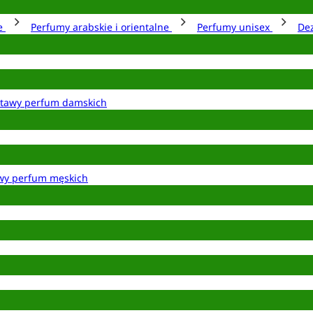
ie
Perfumy arabskie i orientalne
Perfumy unisex
De
tawy perfum damskich
wy perfum męskich