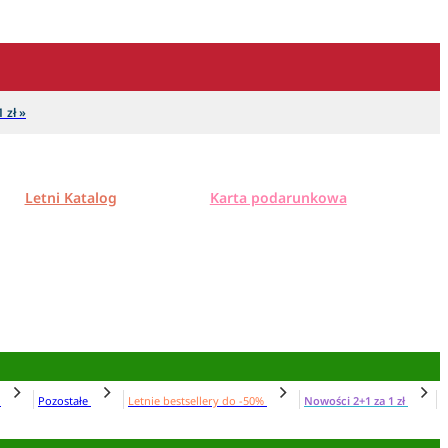
 zł »
Letni Katalog
Karta podarunkowa
N
Pozostałe
Letnie bestsellery do -50%
Nowości 2+1 za 1 zł