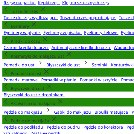
Rzęsy na pasku
Kępki rzęs
Klej do sztucznych rzęs
Tusze do rzęs
Tusze do rzęs wydłużające
Tusze do rzęs pogrubiające
Tusze 
Eyelinery
Eyelinery w płynie
Eyelinery w pisaku
Eyelinery żelowe
Eyelin
Kredki do oczu
Czarne kredki do oczu
Automatyczne kredki do oczu
Wodoodpo
Kosmetyki do makijażu ust
Pomadki do ust
Błyszczyki do ust
Szminki
Konturówki
Pomadki do ust
Pomadki matowe
Pomadki w płynie
Pomadki w sztyfcie
Pomad
Błyszczyki do ust
Błyszczyki do ust z drobinkami
Akcesoria do makijażu
Pędzle do makijażu
Gąbki do makijażu
Bibułki matujące
P
Pędzle do makijażu
Pędzle do podkładu
Pędzle do pudru
Pędzle do korektora
Pęd
naturalnego
Zestawy pędzli