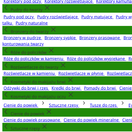
Korektory pod oczy
Korektory rozświetlające
Korektory kamufl
Pudry do twarzy
Pudry pod oczy
Pudry rozświetlające
Pudry matujące
Pudry w
talku
Pudry naturalne
Bronzery do twarzy
Bronzery w pudrze
Bronzery sypkie
Bronzery prasowane
Bro
konturowania twarzy
Róże do policzków
Róże do policzków w kamieniu
Róże do policzków wypiekane
R
Rozświetlacze do twarzy
Rozświetlacze w kamieniu
Rozświetlacze w płynie
Rozświetlacz
Kosmetyki do makijażu brwi
Odżywki do brwi i rzęs
Kredki do brwi
Pomady do brwi
Cieni
Kosmetyki do makijażu oczu
Cienie do powiek
Sztuczne rzęsy
Tusze do rzęs
E
Cienie do powiek
Cienie do powiek prasowane
Cienie do powiek mineralne
Cien
Sztuczne rzęsy