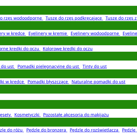
do rzęs wodoodporne
Tusze do rzęs podkręcające
Tusze do rzęs 
ery w kredce
Eyelinery w kremie
Eyelinery wodoodporne
Eyelin
rne kredki do oczu
Kolorowe kredki do oczu
 do ust
Pomadki pielęgnacyjne do ust
Tinty do ust
ki w kredce
Pomadki błyszczące
Naturalne pomadki do ust
ęsety
Kosmetyczki
Pozostałe akcesoria do makijażu
zle do różu
Pędzle do bronzera
Pędzle do rozświetlacza
Pędzle