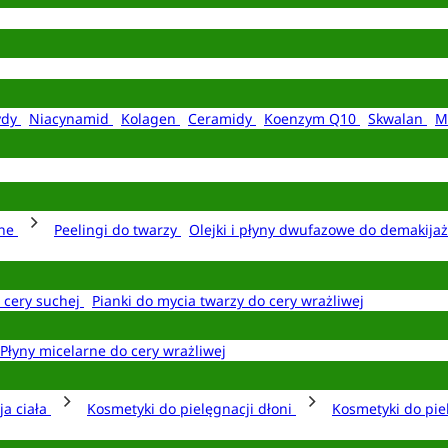
ydy
Niacynamid
Kolagen
Ceramidy
Koenzym Q10
Skwalan
M
rne
Peelingi do twarzy
Olejki i płyny dwufazowe do demakija
o cery suchej
Pianki do mycia twarzy do cery wrażliwej
Płyny micelarne do cery wrażliwej
ja ciała
Kosmetyki do pielęgnacji dłoni
Kosmetyki do pie