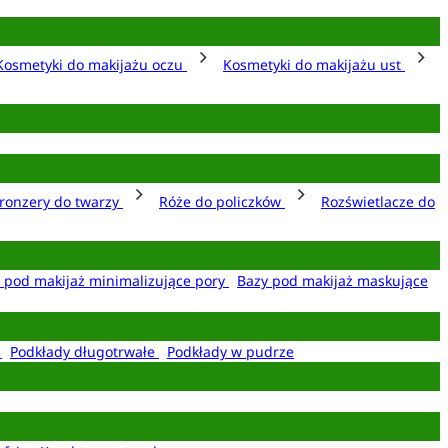
Kosmetyki do makijażu oczu
Kosmetyki do makijażu ust
ronzery do twarzy
Róże do policzków
Rozświetlacze do
 pod makijaż minimalizujące pory
Bazy pod makijaż maskujące
e
Podkłady długotrwałe
Podkłady w pudrze