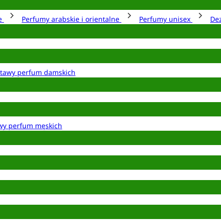
ie
Perfumy arabskie i orientalne
Perfumy unisex
De
tawy perfum damskich
wy perfum męskich