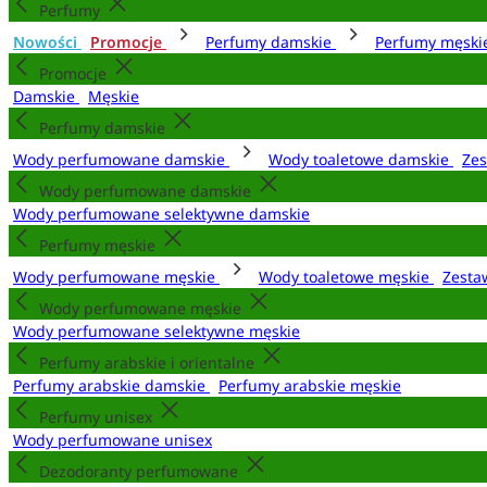
Perfumy
Nowości
Promocje
Perfumy damskie
Perfumy męsk
Promocje
Damskie
Męskie
Perfumy damskie
Wody perfumowane damskie
Wody toaletowe damskie
Zes
Wody perfumowane damskie
Wody perfumowane selektywne damskie
Perfumy męskie
Wody perfumowane męskie
Wody toaletowe męskie
Zesta
Wody perfumowane męskie
Wody perfumowane selektywne męskie
Perfumy arabskie i orientalne
Perfumy arabskie damskie
Perfumy arabskie męskie
Perfumy unisex
Wody perfumowane unisex
Dezodoranty perfumowane