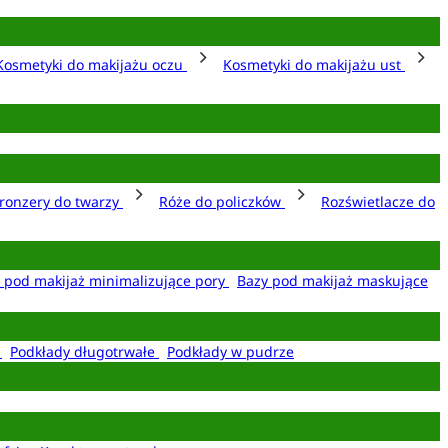
Kosmetyki do makijażu oczu
Kosmetyki do makijażu ust
ronzery do twarzy
Róże do policzków
Rozświetlacze do
 pod makijaż minimalizujące pory
Bazy pod makijaż maskujące
e
Podkłady długotrwałe
Podkłady w pudrze