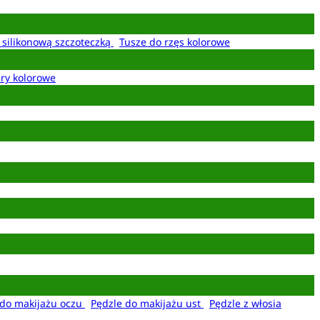
z silikonową szczoteczką
Tusze do rzęs kolorowe
ery kolorowe
 do makijażu oczu
Pędzle do makijażu ust
Pędzle z włosia