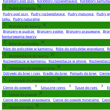
Korektory pod oczy
Korektory rozświetlające
Korektory kamufl
Pudry do twarzy
Pudry pod oczy
Pudry rozświetlające
Pudry matujące
Pudry w
talku
Pudry naturalne
Bronzery do twarzy
Bronzery w pudrze
Bronzery sypkie
Bronzery prasowane
Bro
konturowania twarzy
Róże do policzków
Róże do policzków w kamieniu
Róże do policzków wypiekane
R
Rozświetlacze do twarzy
Rozświetlacze w kamieniu
Rozświetlacze w płynie
Rozświetlacz
Kosmetyki do makijażu brwi
Odżywki do brwi i rzęs
Kredki do brwi
Pomady do brwi
Cieni
Kosmetyki do makijażu oczu
Cienie do powiek
Sztuczne rzęsy
Tusze do rzęs
E
Cienie do powiek
Cienie do powiek prasowane
Cienie do powiek mineralne
Cien
Sztuczne rzęsy