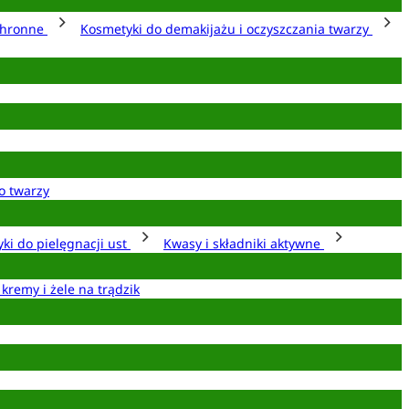
chronne
Kosmetyki do demakijażu i oczyszczania twarzy
o twarzy
ki do pielęgnacji ust
Kwasy i składniki aktywne
 kremy i żele na trądzik