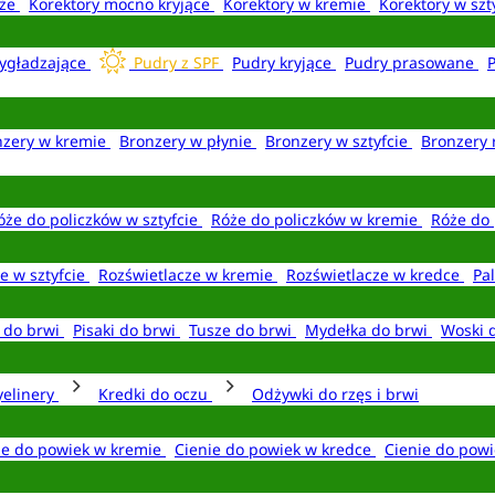
aże
Korektory mocno kryjące
Korektory w kremie
Korektory w szt
ygładzające
Pudry z SPF
Pudry kryjące
Pudry prasowane
nzery w kremie
Bronzery w płynie
Bronzery w sztyfcie
Bronzery 
óże do policzków w sztyfcie
Róże do policzków w kremie
Róże do 
e w sztyfcie
Rozświetlacze w kremie
Rozświetlacze w kredce
Pal
e do brwi
Pisaki do brwi
Tusze do brwi
Mydełka do brwi
Woski 
yelinery
Kredki do oczu
Odżywki do rzęs i brwi
ie do powiek w kremie
Cienie do powiek w kredce
Cienie do powi