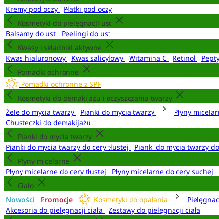
Kremy pod oczy
Płatki pod oczy
Kosmetyki do pielęgnacji ust
Balsamy do ust
Peelingi do ust
Kwasy i składniki aktywne
Kwas hialuronowy
Kwas salicylowy
Witamina C
Retinol
Pept
Pomadki ochronne
Pomadki ochronne z SPF
Kosmetyki do demakijażu i oczyszczania twarzy
Żele do mycia twarzy
Pianki do mycia twarzy
Płyny micela
Chusteczki do demakijażu
Pianki do mycia twarzy
Pianki do mycia twarzy do cery tłustej
Pianki do mycia twarzy d
Płyny micelarne
Płyny micelarne do cery tłustej
Płyny micelarne do cery suchej
Ciało
Nowości
Promocje
Kosmetyki do opalania
Pielęgnac
Akcesoria do pielęgnacji ciała
Zestawy do pielęgnacji ciała