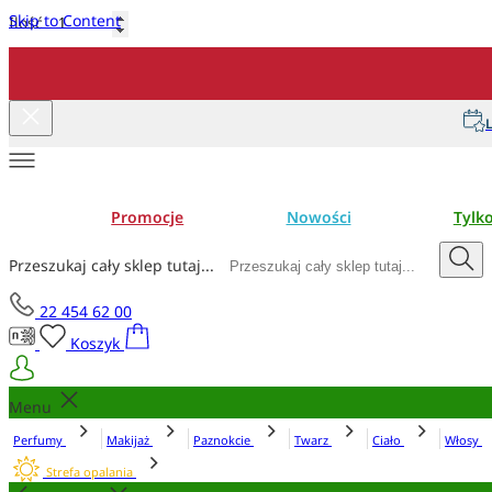
Skip to Content
Ilość
Dodaj do koszyka
L
Promocje
Nowości
Tylk
Przeszukaj cały sklep tutaj...
22 454 62 00
Koszyk
Menu
Perfumy
Makijaż
Paznokcie
Twarz
Ciało
Włosy
Strefa opalania