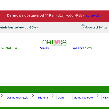
Darmowa dostawa od 119 zł
• Użyj kodu FREE •
Sprawdź »
etnie bestsellery do -50% »
Nowości 2+1 za 1
o w Natura
Marki
Gazetka
Nowa
Dermokosmetyki
Higiena
Dom
Mama i dziecko
ME