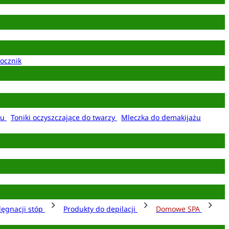
ocznik
żu
Toniki oczyszczające do twarzy
Mleczka do demakijażu
lęgnacji stóp
Produkty do depilacji
Domowe SPA