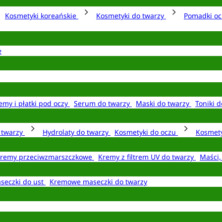
Kosmetyki koreańskie
Kosmetyki do twarzy
Pomadki o
e
emy i płatki pod oczy
Serum do twarzy
Maski do twarzy
Toniki d
o twarzy
Hydrolaty do twarzy
Kosmetyki do oczu
Kosmety
remy przeciwzmarszczkowe
Kremy z filtrem UV do twarzy
Maści,
seczki do ust
Kremowe maseczki do twarzy