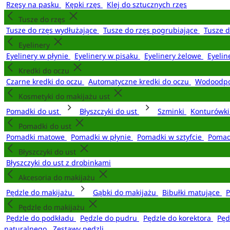
Rzęsy na pasku
Kępki rzęs
Klej do sztucznych rzęs
Tusze do rzęs
Tusze do rzęs wydłużające
Tusze do rzęs pogrubiające
Tusze 
Eyelinery
Eyelinery w płynie
Eyelinery w pisaku
Eyelinery żelowe
Eyelin
Kredki do oczu
Czarne kredki do oczu
Automatyczne kredki do oczu
Wodoodpo
Kosmetyki do makijażu ust
Pomadki do ust
Błyszczyki do ust
Szminki
Konturówki
Pomadki do ust
Pomadki matowe
Pomadki w płynie
Pomadki w sztyfcie
Pomad
Błyszczyki do ust
Błyszczyki do ust z drobinkami
Akcesoria do makijażu
Pędzle do makijażu
Gąbki do makijażu
Bibułki matujące
P
Pędzle do makijażu
Pędzle do podkładu
Pędzle do pudru
Pędzle do korektora
Pęd
naturalnego
Zestawy pędzli