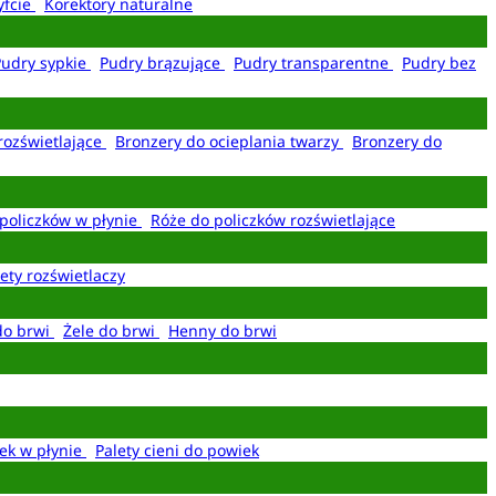
yfcie
Korektory naturalne
Pudry sypkie
Pudry brązujące
Pudry transparentne
Pudry bez
rozświetlające
Bronzery do ocieplania twarzy
Bronzery do
policzków w płynie
Róże do policzków rozświetlające
ety rozświetlaczy
do brwi
Żele do brwi
Henny do brwi
ek w płynie
Palety cieni do powiek