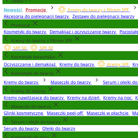
Twarz
Nowości
Promocje
Kremy do twarzy z filtrem SPF
Akcesoria do pielęgnacji twarzy
Zestawy do pielęgnacji twarzy
Promocje
Kosmetyki do twarzy
Demakijaż i oczyszczanie twarzy
Pozostał
Kremy do twarzy z filtrem SPF
SPF 50
SPF 30
Kosmetyki koreańskie
Oczyszczanie i demakijaż
Kremy do twarzy
Kremy SPF
Kr
Kosmetyki do twarzy
Kremy do twarzy
Maseczki do twarzy
Serum i olejki d
Kremy do twarzy
Kremy nawilżające do twarzy
Kremy na dzień
Kremy na noc
K
Maseczki do twarzy
Glinki kosmetyczne
Maseczki peel-off
Maseczki w płachcie
Ma
Serum i olejki do twarzy
Serum do twarzy
Olejki do twarzy
Kosmetyki do oczu