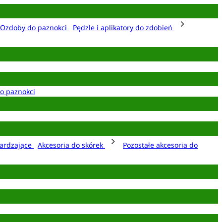
Ozdoby do paznokci
Pędzle i aplikatory do zdobień
o paznokci
ardzające
Akcesoria do skórek
Pozostałe akcesoria do