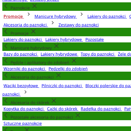
Paznokcie
Promocje
Manicure hybrydowy
Lakiery do paznokci
Akcesoria do paznokci
Zestawy do paznokci
Promocje
Lakiery do paznokci
Lakiery hybrydowe
Pozostałe
Manicure hybrydowy
Bazy do paznokci
Lakiery hybrydowe
Topy do paznokci
Żele d
Pędzle i aplikatory do zdobień
Wzorniki do paznokci
Pędzelki do zdobień
Akcesoria do paznokci
Waciki bezpyłowe
Pilniczki do paznokci
Bloczki polerskie do p
paznokci
Akcesoria do skórek
Kopytka do paznokci
Cążki do skórek
Radełka do paznokci
Pat
Pozostałe akcesoria do paznokci
Sztuczne paznokcie