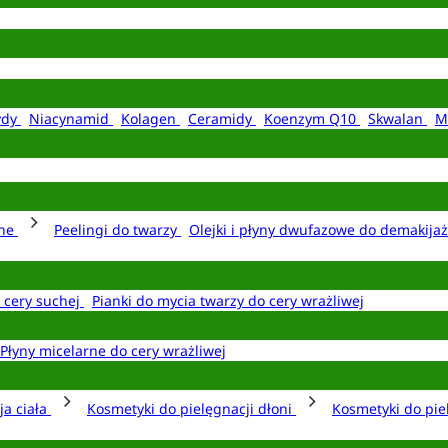
ydy
Niacynamid
Kolagen
Ceramidy
Koenzym Q10
Skwalan
M
rne
Peelingi do twarzy
Olejki i płyny dwufazowe do demakija
o cery suchej
Pianki do mycia twarzy do cery wrażliwej
Płyny micelarne do cery wrażliwej
ja ciała
Kosmetyki do pielęgnacji dłoni
Kosmetyki do pie