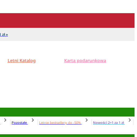
 zł »
Letni Katalog
Karta podarunkowa
N
Pozostałe
Letnie bestsellery do -50%
Nowości 2+1 za 1 zł