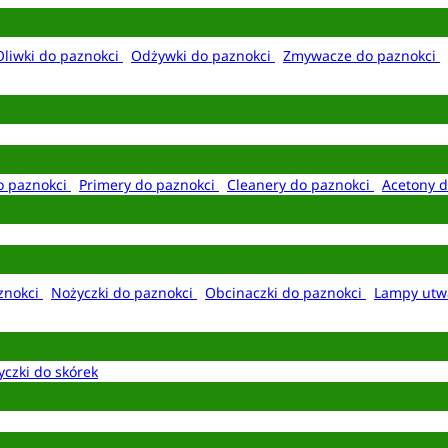
Oliwki do paznokci
Odżywki do paznokci
Zmywacze do paznokci
o paznokci
Primery do paznokci
Cleanery do paznokci
Acetony d
aznokci
Nożyczki do paznokci
Obcinaczki do paznokci
Lampy utw
yczki do skórek