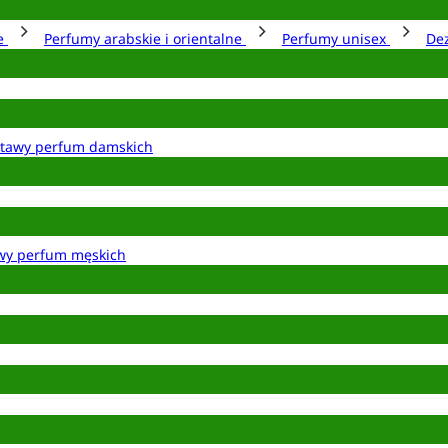
ie
Perfumy arabskie i orientalne
Perfumy unisex
De
tawy perfum damskich
wy perfum męskich