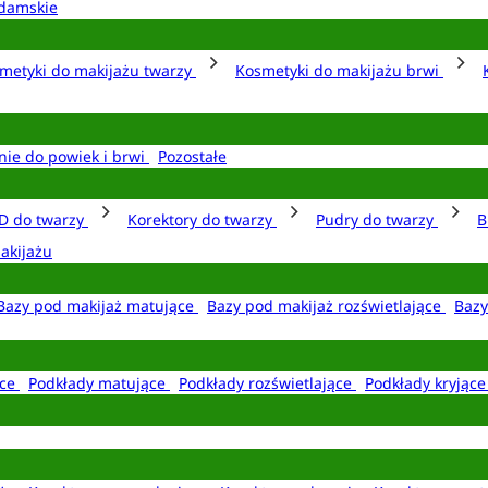
damskie
metyki do makijażu twarzy
Kosmetyki do makijażu brwi
nie do powiek i brwi
Pozostałe
D do twarzy
Korektory do twarzy
Pudry do twarzy
B
akijażu
Bazy pod makijaż matujące
Bazy pod makijaż rozświetlające
Bazy
ące
Podkłady matujące
Podkłady rozświetlające
Podkłady kryjąc