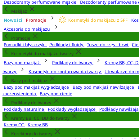
Dezodoranty perfumowane męskie
Dezodoranty perfumowane 
Makijaż
Nowości
Promocje
Kosmetyki do makijażu z SPF
Kos
Akcesoria do makijażu
Promocje
Pomadki i błyszczyki
Podkłady i fluidy
Tusze do rzęs i brwi
Cie
Kosmetyki do makijażu twarzy
Bazy pod makijaż
Podkłady do twarzy
Kremy BB, CC, D
twarzy
Kosmetyki do konturowania twarzy
Utrwalacze do m
Bazy pod makijaż
Bazy pod makijaż wygładzające
Bazy pod makijaż nawilżające
zaczerwienienia
Bazy pod cienie
Podkłady do twarzy
Podkłady naturalne
Podkłady wygładzające
Podkłady nawilżaj
Kremy BB, CC, DD do twarzy
Kremy CC
Kremy BB
Korektory do twarzy