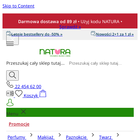
Skip to Content
Darmowa dostawa od 89 zł
• Użyj kodu NATURA •
Sprawdź »
Letnie bestsellery do -50% »
Nowości 2+1 za 1 zł »
Przeszukaj cały sklep tutaj...
22 454 62 00
Koszyk
Menu
Promocje
Perfumy
Makijaż
Paznokcie
Twarz