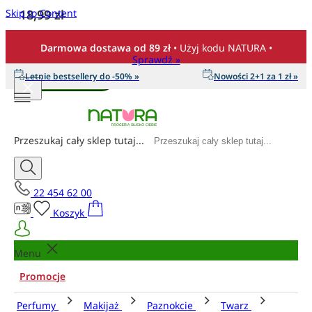
Skip to Content
18,99 zł
Ilość
Darmowa dostawa od 89 zł
• Użyj kodu NATURA •
Sprawdź »
Letnie bestsellery do -50% »
Nowości 2+1 za 1 zł »
Dodaj do koszyka
Przeszukaj cały sklep tutaj...
22 454 62 00
Koszyk
Menu
Promocje
Perfumy
Makijaż
Paznokcie
Twarz