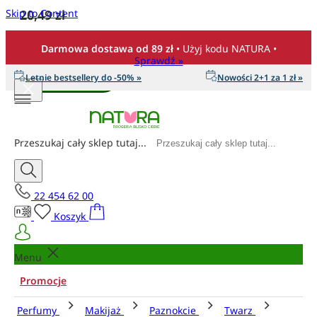
Skip to Content
20,49 zł
Ilość
Darmowa dostawa od 89 zł
• Użyj kodu NATURA •
Sprawdź »
Letnie bestsellery do -50% »
Nowości 2+1 za 1 zł »
Dodaj do koszyka
Przeszukaj cały sklep tutaj...
22 454 62 00
Koszyk
Menu
Promocje
Perfumy
Makijaż
Paznokcie
Twarz