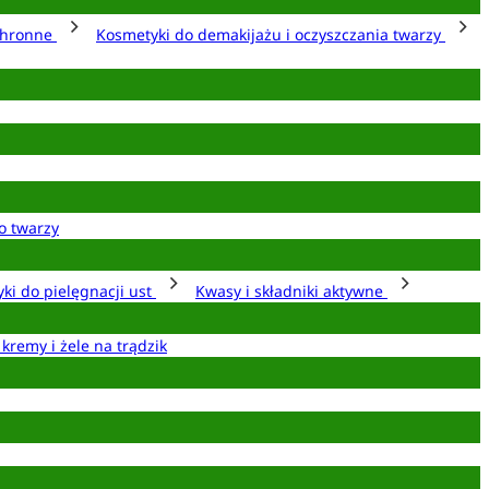
chronne
Kosmetyki do demakijażu i oczyszczania twarzy
o twarzy
ki do pielęgnacji ust
Kwasy i składniki aktywne
 kremy i żele na trądzik