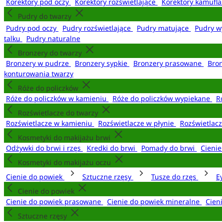
Korektory pod oczy
Korektory rozświetlające
Korektory kamufl
Pudry do twarzy
Pudry pod oczy
Pudry rozświetlające
Pudry matujące
Pudry w
talku
Pudry naturalne
Bronzery do twarzy
Bronzery w pudrze
Bronzery sypkie
Bronzery prasowane
Bro
konturowania twarzy
Róże do policzków
Róże do policzków w kamieniu
Róże do policzków wypiekane
R
Rozświetlacze do twarzy
Rozświetlacze w kamieniu
Rozświetlacze w płynie
Rozświetlacz
Kosmetyki do makijażu brwi
Odżywki do brwi i rzęs
Kredki do brwi
Pomady do brwi
Cieni
Kosmetyki do makijażu oczu
Cienie do powiek
Sztuczne rzęsy
Tusze do rzęs
E
Cienie do powiek
Cienie do powiek prasowane
Cienie do powiek mineralne
Cien
Sztuczne rzęsy