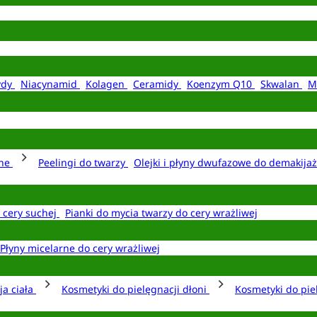
ydy
Niacynamid
Kolagen
Ceramidy
Koenzym Q10
Skwalan
M
rne
Peelingi do twarzy
Olejki i płyny dwufazowe do demakija
o cery suchej
Pianki do mycia twarzy do cery wrażliwej
Płyny micelarne do cery wrażliwej
ja ciała
Kosmetyki do pielęgnacji dłoni
Kosmetyki do pie