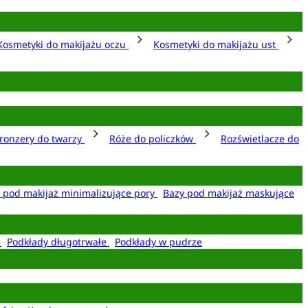
Kosmetyki do makijażu oczu
Kosmetyki do makijażu ust
ronzery do twarzy
Róże do policzków
Rozświetlacze do
 pod makijaż minimalizujące pory
Bazy pod makijaż maskujące
e
Podkłady długotrwałe
Podkłady w pudrze