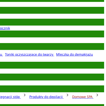
ocznik
żu
Toniki oczyszczające do twarzy
Mleczka do demakijażu
lęgnacji stóp
Produkty do depilacji
Domowe SPA