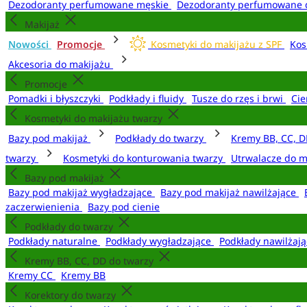
Dezodoranty perfumowane męskie
Dezodoranty perfumowane 
Makijaż
Nowości
Promocje
Kosmetyki do makijażu z SPF
Kos
Akcesoria do makijażu
Promocje
Pomadki i błyszczyki
Podkłady i fluidy
Tusze do rzęs i brwi
Cie
Kosmetyki do makijażu twarzy
Bazy pod makijaż
Podkłady do twarzy
Kremy BB, CC, D
twarzy
Kosmetyki do konturowania twarzy
Utrwalacze do m
Bazy pod makijaż
Bazy pod makijaż wygładzające
Bazy pod makijaż nawilżające
zaczerwienienia
Bazy pod cienie
Podkłady do twarzy
Podkłady naturalne
Podkłady wygładzające
Podkłady nawilżaj
Kremy BB, CC, DD do twarzy
Kremy CC
Kremy BB
Korektory do twarzy