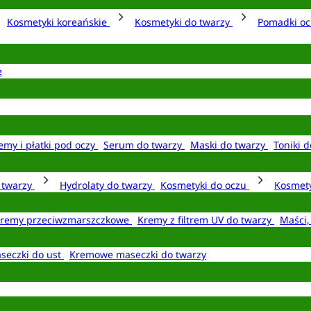
Kosmetyki koreańskie
Kosmetyki do twarzy
Pomadki o
e
emy i płatki pod oczy
Serum do twarzy
Maski do twarzy
Toniki d
o twarzy
Hydrolaty do twarzy
Kosmetyki do oczu
Kosmety
remy przeciwzmarszczkowe
Kremy z filtrem UV do twarzy
Maści,
seczki do ust
Kremowe maseczki do twarzy