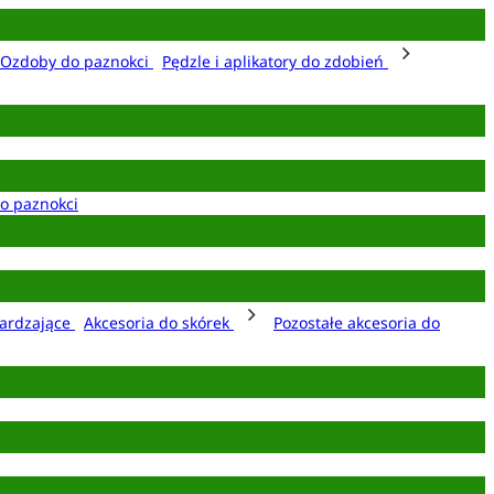
Ozdoby do paznokci
Pędzle i aplikatory do zdobień
o paznokci
ardzające
Akcesoria do skórek
Pozostałe akcesoria do