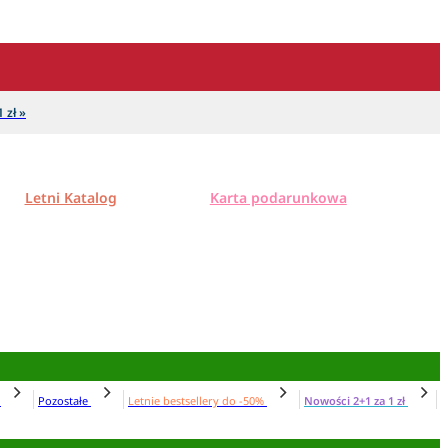
 zł »
Letni Katalog
Karta podarunkowa
N
Pozostałe
Letnie bestsellery do -50%
Nowości 2+1 za 1 zł