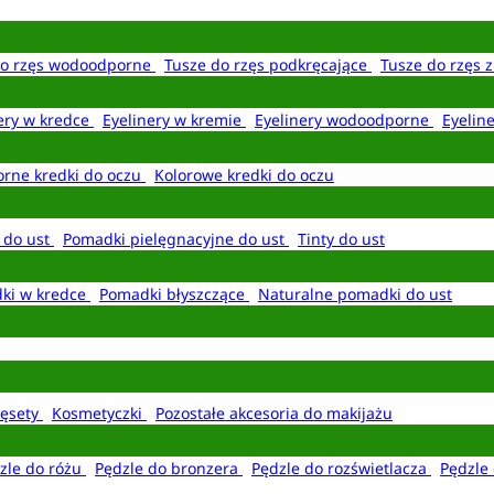
do rzęs wodoodporne
Tusze do rzęs podkręcające
Tusze do rzęs 
ery w kredce
Eyelinery w kremie
Eyelinery wodoodporne
Eyelin
rne kredki do oczu
Kolorowe kredki do oczu
 do ust
Pomadki pielęgnacyjne do ust
Tinty do ust
ki w kredce
Pomadki błyszczące
Naturalne pomadki do ust
ęsety
Kosmetyczki
Pozostałe akcesoria do makijażu
zle do różu
Pędzle do bronzera
Pędzle do rozświetlacza
Pędzle