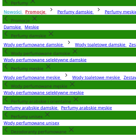
Perfumy
Nowości
Promocje
Perfumy damskie
Perfumy męsk
Promocje
Damskie
Męskie
Perfumy damskie
Wody perfumowane damskie
Wody toaletowe damskie
Zes
Wody perfumowane damskie
Wody perfumowane selektywne damskie
Perfumy męskie
Wody perfumowane męskie
Wody toaletowe męskie
Zesta
Wody perfumowane męskie
Wody perfumowane selektywne męskie
Perfumy arabskie i orientalne
Perfumy arabskie damskie
Perfumy arabskie męskie
Perfumy unisex
Wody perfumowane unisex
Dezodoranty perfumowane