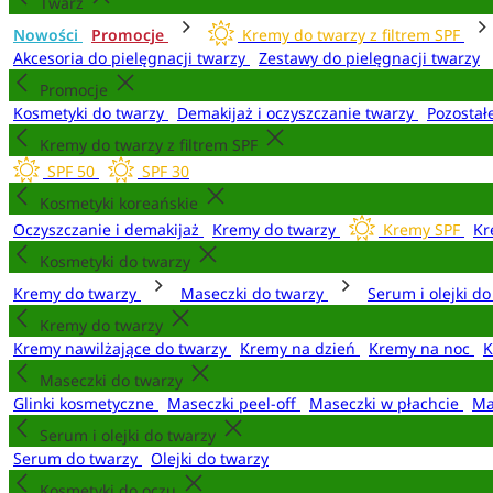
Twarz
Nowości
Promocje
Kremy do twarzy z filtrem SPF
Akcesoria do pielęgnacji twarzy
Zestawy do pielęgnacji twarzy
Promocje
Kosmetyki do twarzy
Demakijaż i oczyszczanie twarzy
Pozostał
Kremy do twarzy z filtrem SPF
SPF 50
SPF 30
Kosmetyki koreańskie
Oczyszczanie i demakijaż
Kremy do twarzy
Kremy SPF
Kr
Kosmetyki do twarzy
Kremy do twarzy
Maseczki do twarzy
Serum i olejki d
Kremy do twarzy
Kremy nawilżające do twarzy
Kremy na dzień
Kremy na noc
K
Maseczki do twarzy
Glinki kosmetyczne
Maseczki peel-off
Maseczki w płachcie
Ma
Serum i olejki do twarzy
Serum do twarzy
Olejki do twarzy
Kosmetyki do oczu