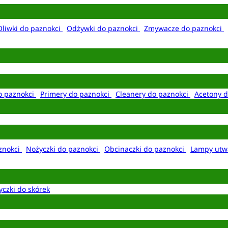
Oliwki do paznokci
Odżywki do paznokci
Zmywacze do paznokci
o paznokci
Primery do paznokci
Cleanery do paznokci
Acetony d
aznokci
Nożyczki do paznokci
Obcinaczki do paznokci
Lampy utw
yczki do skórek