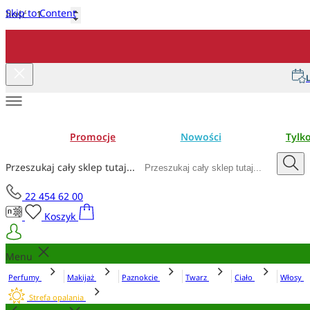
Skip to Content
Ilość
Dodaj do koszyka
L
Promocje
Nowości
Tylk
Przeszukaj cały sklep tutaj...
22 454 62 00
Koszyk
Menu
Perfumy
Makijaż
Paznokcie
Twarz
Ciało
Włosy
Strefa opalania