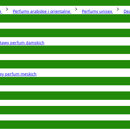
ie
Perfumy arabskie i orientalne
Perfumy unisex
De
tawy perfum damskich
wy perfum męskich