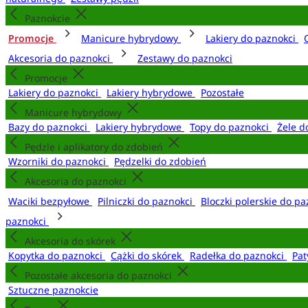
Paznokcie
Promocje
Manicure hybrydowy
Lakiery do paznokci
Akcesoria do paznokci
Zestawy do paznokci
Promocje
Lakiery do paznokci
Lakiery hybrydowe
Pozostałe
Manicure hybrydowy
Bazy do paznokci
Lakiery hybrydowe
Topy do paznokci
Żele d
Pędzle i aplikatory do zdobień
Wzorniki do paznokci
Pędzelki do zdobień
Akcesoria do paznokci
Waciki bezpyłowe
Pilniczki do paznokci
Bloczki polerskie do p
paznokci
Akcesoria do skórek
Kopytka do paznokci
Cążki do skórek
Radełka do paznokci
Pat
Pozostałe akcesoria do paznokci
Sztuczne paznokcie