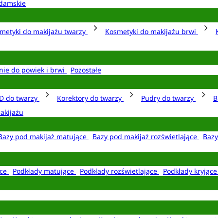
damskie
metyki do makijażu twarzy
Kosmetyki do makijażu brwi
nie do powiek i brwi
Pozostałe
D do twarzy
Korektory do twarzy
Pudry do twarzy
B
akijażu
Bazy pod makijaż matujące
Bazy pod makijaż rozświetlające
Bazy
ące
Podkłady matujące
Podkłady rozświetlające
Podkłady kryjąc