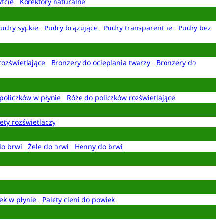
yfcie
Korektory naturalne
Pudry sypkie
Pudry brązujące
Pudry transparentne
Pudry bez
rozświetlające
Bronzery do ocieplania twarzy
Bronzery do
policzków w płynie
Róże do policzków rozświetlające
ety rozświetlaczy
do brwi
Żele do brwi
Henny do brwi
ek w płynie
Palety cieni do powiek