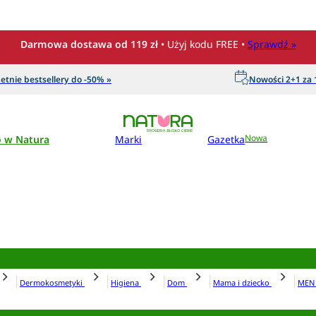
Darmowa dostawa od 119 zł
• Użyj kodu FREE •
Sprawdź »
etnie bestsellery do -50% »
Nowości 2+1 za 1
o w Natura
Marki
Gazetka
Nowa
Dermokosmetyki
Higiena
Dom
Mama i dziecko
ME