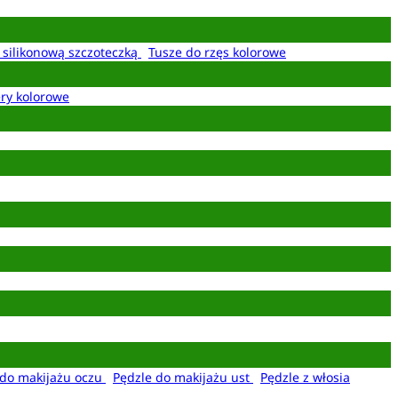
z silikonową szczoteczką
Tusze do rzęs kolorowe
ery kolorowe
 do makijażu oczu
Pędzle do makijażu ust
Pędzle z włosia