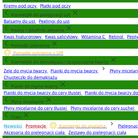
Kremy pod oczy
Płatki pod oczy
Kosmetyki do pielęgnacji ust
Balsamy do ust
Peelingi do ust
Kwasy i składniki aktywne
Kwas hialuronowy
Kwas salicylowy
Witamina C
Retinol
Pept
Pomadki ochronne
Pomadki ochronne z SPF
Kosmetyki do demakijażu i oczyszczania twarzy
Żele do mycia twarzy
Pianki do mycia twarzy
Płyny micela
Chusteczki do demakijażu
Pianki do mycia twarzy
Pianki do mycia twarzy do cery tłustej
Pianki do mycia twarzy d
Płyny micelarne
Płyny micelarne do cery tłustej
Płyny micelarne do cery suchej
Ciało
Nowości
Promocje
Kosmetyki do opalania
Pielęgnac
Akcesoria do pielęgnacji ciała
Zestawy do pielęgnacji ciała