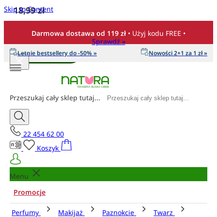
Skip to Content
18,99 zł
Ilość
Darmowa dostawa od 119 zł
• Użyj kodu FREE •
Sprawdź »
Letnie bestsellery do -50% »
Nowości 2+1 za 1 zł »
Dodaj do koszyka
Przeszukaj cały sklep tutaj...
22 454 62 00
Koszyk
Menu
Promocje
Perfumy
Makijaż
Paznokcie
Twarz