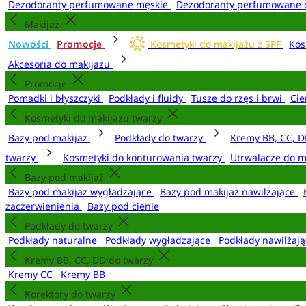
Dezodoranty perfumowane męskie
Dezodoranty perfumowane 
Makijaż
Nowości
Promocje
Kosmetyki do makijażu z SPF
Kos
Akcesoria do makijażu
Promocje
Pomadki i błyszczyki
Podkłady i fluidy
Tusze do rzęs i brwi
Cie
Kosmetyki do makijażu twarzy
Bazy pod makijaż
Podkłady do twarzy
Kremy BB, CC, D
twarzy
Kosmetyki do konturowania twarzy
Utrwalacze do m
Bazy pod makijaż
Bazy pod makijaż wygładzające
Bazy pod makijaż nawilżające
zaczerwienienia
Bazy pod cienie
Podkłady do twarzy
Podkłady naturalne
Podkłady wygładzające
Podkłady nawilżaj
Kremy BB, CC, DD do twarzy
Kremy CC
Kremy BB
Korektory do twarzy