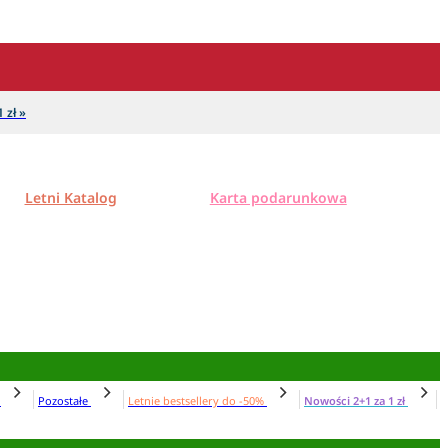
 zł »
Letni Katalog
Karta podarunkowa
N
Pozostałe
Letnie bestsellery do -50%
Nowości 2+1 za 1 zł