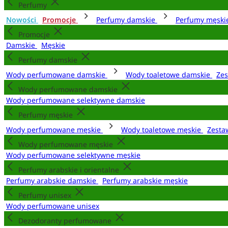
Perfumy
Nowości
Promocje
Perfumy damskie
Perfumy męsk
Promocje
Damskie
Męskie
Perfumy damskie
Wody perfumowane damskie
Wody toaletowe damskie
Zes
Wody perfumowane damskie
Wody perfumowane selektywne damskie
Perfumy męskie
Wody perfumowane męskie
Wody toaletowe męskie
Zesta
Wody perfumowane męskie
Wody perfumowane selektywne męskie
Perfumy arabskie i orientalne
Perfumy arabskie damskie
Perfumy arabskie męskie
Perfumy unisex
Wody perfumowane unisex
Dezodoranty perfumowane