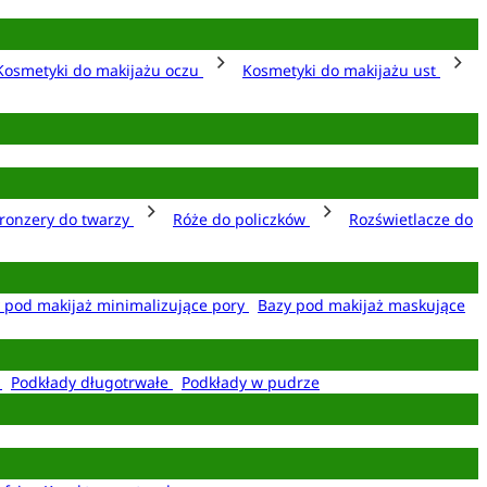
Kosmetyki do makijażu oczu
Kosmetyki do makijażu ust
ronzery do twarzy
Róże do policzków
Rozświetlacze do
 pod makijaż minimalizujące pory
Bazy pod makijaż maskujące
e
Podkłady długotrwałe
Podkłady w pudrze