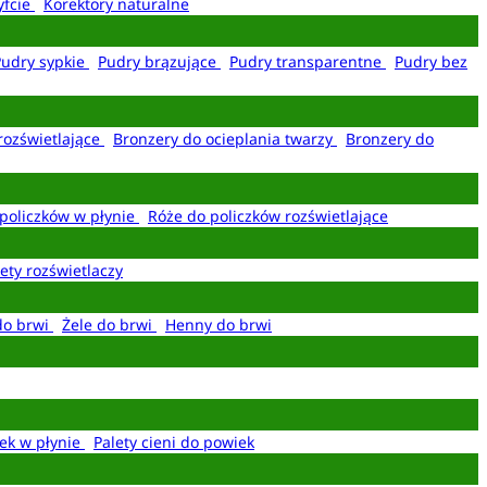
yfcie
Korektory naturalne
Pudry sypkie
Pudry brązujące
Pudry transparentne
Pudry bez
rozświetlające
Bronzery do ocieplania twarzy
Bronzery do
policzków w płynie
Róże do policzków rozświetlające
ety rozświetlaczy
do brwi
Żele do brwi
Henny do brwi
ek w płynie
Palety cieni do powiek