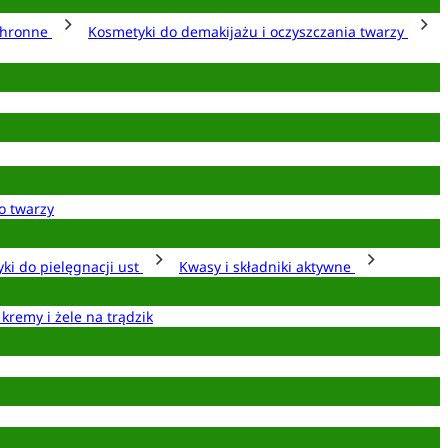
chronne
Kosmetyki do demakijażu i oczyszczania twarzy
o twarzy
ki do pielęgnacji ust
Kwasy i składniki aktywne
 kremy i żele na trądzik