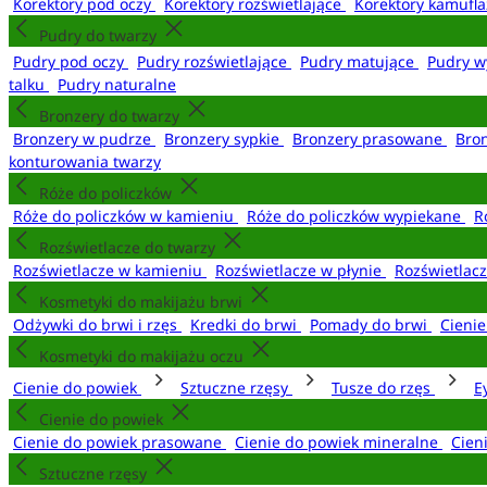
Korektory pod oczy
Korektory rozświetlające
Korektory kamufl
Pudry do twarzy
Pudry pod oczy
Pudry rozświetlające
Pudry matujące
Pudry w
talku
Pudry naturalne
Bronzery do twarzy
Bronzery w pudrze
Bronzery sypkie
Bronzery prasowane
Bro
konturowania twarzy
Róże do policzków
Róże do policzków w kamieniu
Róże do policzków wypiekane
R
Rozświetlacze do twarzy
Rozświetlacze w kamieniu
Rozświetlacze w płynie
Rozświetlacz
Kosmetyki do makijażu brwi
Odżywki do brwi i rzęs
Kredki do brwi
Pomady do brwi
Cieni
Kosmetyki do makijażu oczu
Cienie do powiek
Sztuczne rzęsy
Tusze do rzęs
E
Cienie do powiek
Cienie do powiek prasowane
Cienie do powiek mineralne
Cien
Sztuczne rzęsy