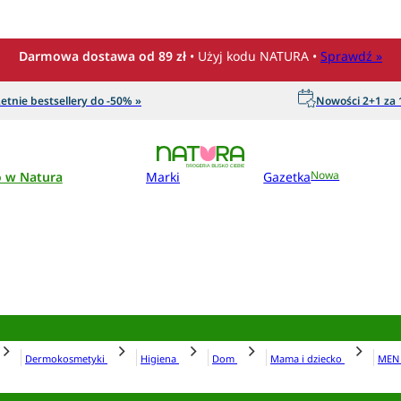
Darmowa dostawa od 89 zł
• Użyj kodu NATURA •
Sprawdź »
etnie bestsellery do -50% »
Nowości 2+1 za 1
o w Natura
Marki
Gazetka
Nowa
Dermokosmetyki
Higiena
Dom
Mama i dziecko
ME