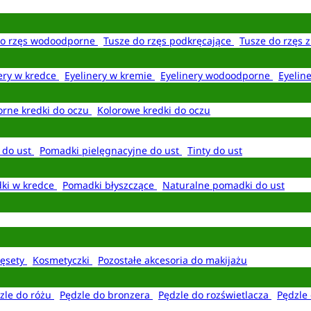
do rzęs wodoodporne
Tusze do rzęs podkręcające
Tusze do rzęs 
ery w kredce
Eyelinery w kremie
Eyelinery wodoodporne
Eyelin
rne kredki do oczu
Kolorowe kredki do oczu
 do ust
Pomadki pielęgnacyjne do ust
Tinty do ust
ki w kredce
Pomadki błyszczące
Naturalne pomadki do ust
ęsety
Kosmetyczki
Pozostałe akcesoria do makijażu
zle do różu
Pędzle do bronzera
Pędzle do rozświetlacza
Pędzle