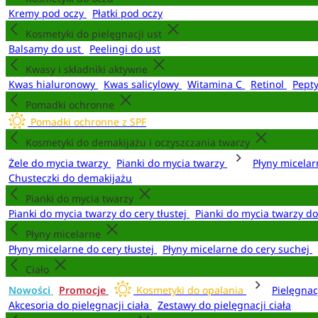
Kremy pod oczy
Płatki pod oczy
Kosmetyki do pielęgnacji ust
Balsamy do ust
Peelingi do ust
Kwasy i składniki aktywne
Kwas hialuronowy
Kwas salicylowy
Witamina C
Retinol
Pept
Pomadki ochronne
Pomadki ochronne z SPF
Kosmetyki do demakijażu i oczyszczania twarzy
Żele do mycia twarzy
Pianki do mycia twarzy
Płyny micela
Chusteczki do demakijażu
Pianki do mycia twarzy
Pianki do mycia twarzy do cery tłustej
Pianki do mycia twarzy d
Płyny micelarne
Płyny micelarne do cery tłustej
Płyny micelarne do cery suchej
Ciało
Nowości
Promocje
Kosmetyki do opalania
Pielęgnac
Akcesoria do pielęgnacji ciała
Zestawy do pielęgnacji ciała