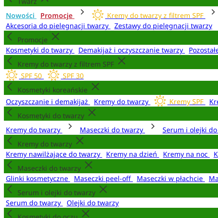
Twarz
Nowości
Promocje
Kremy do twarzy z filtrem SPF
Akcesoria do pielęgnacji twarzy
Zestawy do pielęgnacji twarzy
Promocje
Kosmetyki do twarzy
Demakijaż i oczyszczanie twarzy
Pozostał
Kremy do twarzy z filtrem SPF
SPF 50
SPF 30
Kosmetyki koreańskie
Oczyszczanie i demakijaż
Kremy do twarzy
Kremy SPF
Kr
Kosmetyki do twarzy
Kremy do twarzy
Maseczki do twarzy
Serum i olejki d
Kremy do twarzy
Kremy nawilżające do twarzy
Kremy na dzień
Kremy na noc
K
Maseczki do twarzy
Glinki kosmetyczne
Maseczki peel-off
Maseczki w płachcie
Ma
Serum i olejki do twarzy
Serum do twarzy
Olejki do twarzy
Kosmetyki do oczu