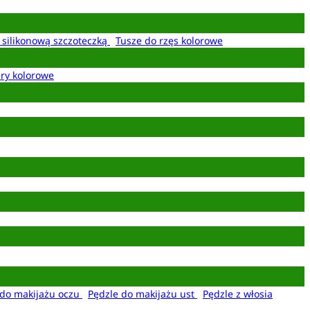
z silikonową szczoteczką
Tusze do rzęs kolorowe
ery kolorowe
 do makijażu oczu
Pędzle do makijażu ust
Pędzle z włosia