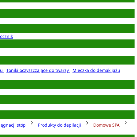
ocznik
żu
Toniki oczyszczające do twarzy
Mleczka do demakijażu
lęgnacji stóp
Produkty do depilacji
Domowe SPA