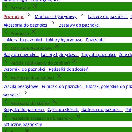
Paznokcie
Promocje
Manicure hybrydowy
Lakiery do paznokci
Akcesoria do paznokci
Zestawy do paznokci
Promocje
Lakiery do paznokci
Lakiery hybrydowe
Pozostałe
Manicure hybrydowy
Bazy do paznokci
Lakiery hybrydowe
Topy do paznokci
Żele d
Pędzle i aplikatory do zdobień
Wzorniki do paznokci
Pędzelki do zdobień
Akcesoria do paznokci
Waciki bezpyłowe
Pilniczki do paznokci
Bloczki polerskie do p
paznokci
Akcesoria do skórek
Kopytka do paznokci
Cążki do skórek
Radełka do paznokci
Pat
Pozostałe akcesoria do paznokci
Sztuczne paznokcie