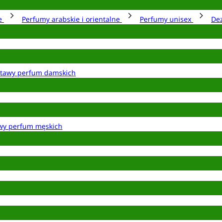
ie
Perfumy arabskie i orientalne
Perfumy unisex
De
tawy perfum damskich
wy perfum męskich