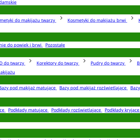
damskie
metyki do makijażu twarzy
Kosmetyki do makijażu brwi
nie do powiek i brwi
Pozostałe
D do twarzy
Korektory do twarzy
Pudry do twarzy
B
akijażu
Bazy pod makijaż matujące
Bazy pod makijaż rozświetlające
Bazy
ące
Podkłady matujące
Podkłady rozświetlające
Podkłady kryjąc