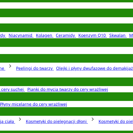
ydy
Niacynamid
Kolagen
Ceramidy
Koenzym Q10
Skwalan
M
rne
Peelingi do twarzy
Olejki i płyny dwufazowe do demakija
o cery suchej
Pianki do mycia twarzy do cery wrażliwej
Płyny micelarne do cery wrażliwej
ja ciała
Kosmetyki do pielęgnacji dłoni
Kosmetyki do pie