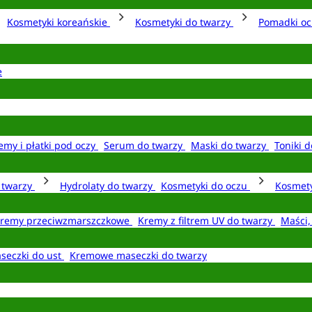
Kosmetyki koreańskie
Kosmetyki do twarzy
Pomadki o
e
emy i płatki pod oczy
Serum do twarzy
Maski do twarzy
Toniki d
o twarzy
Hydrolaty do twarzy
Kosmetyki do oczu
Kosmety
remy przeciwzmarszczkowe
Kremy z filtrem UV do twarzy
Maści,
seczki do ust
Kremowe maseczki do twarzy