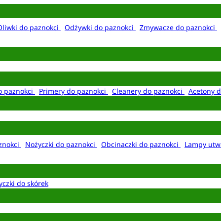
Oliwki do paznokci
Odżywki do paznokci
Zmywacze do paznokci
o paznokci
Primery do paznokci
Cleanery do paznokci
Acetony d
aznokci
Nożyczki do paznokci
Obcinaczki do paznokci
Lampy utw
yczki do skórek