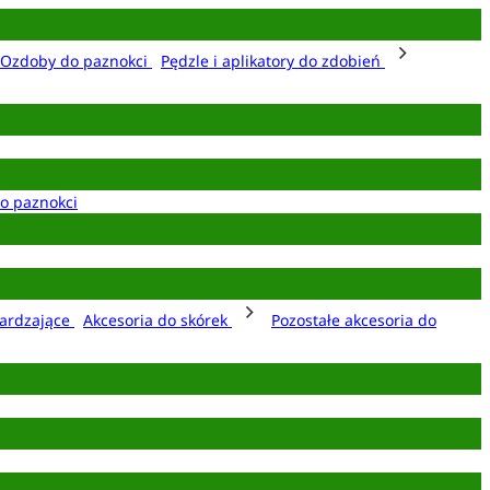
Ozdoby do paznokci
Pędzle i aplikatory do zdobień
o paznokci
ardzające
Akcesoria do skórek
Pozostałe akcesoria do