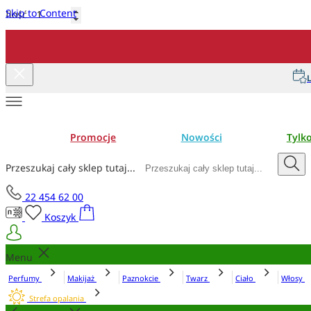
Skip to Content
Ilość
Dodaj do koszyka
L
Promocje
Nowości
Tylk
Przeszukaj cały sklep tutaj...
22 454 62 00
Koszyk
Menu
Perfumy
Makijaż
Paznokcie
Twarz
Ciało
Włosy
Strefa opalania