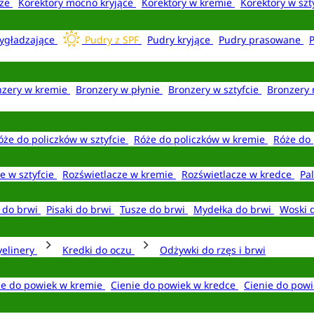
aże
Korektory mocno kryjące
Korektory w kremie
Korektory w szt
ygładzające
Pudry z SPF
Pudry kryjące
Pudry prasowane
nzery w kremie
Bronzery w płynie
Bronzery w sztyfcie
Bronzery 
óże do policzków w sztyfcie
Róże do policzków w kremie
Róże do 
e w sztyfcie
Rozświetlacze w kremie
Rozświetlacze w kredce
Pal
e do brwi
Pisaki do brwi
Tusze do brwi
Mydełka do brwi
Woski 
yelinery
Kredki do oczu
Odżywki do rzęs i brwi
ie do powiek w kremie
Cienie do powiek w kredce
Cienie do powi