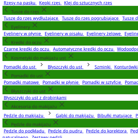
Rzęsy na pasku
Kępki rzęs
Klej do sztucznych rzęs
Tusze do rzęs
Tusze do rzęs wydłużające
Tusze do rzęs pogrubiające
Tusze 
Eyelinery
Eyelinery w płynie
Eyelinery w pisaku
Eyelinery żelowe
Eyelin
Kredki do oczu
Czarne kredki do oczu
Automatyczne kredki do oczu
Wodoodpo
Kosmetyki do makijażu ust
Pomadki do ust
Błyszczyki do ust
Szminki
Konturówki
Pomadki do ust
Pomadki matowe
Pomadki w płynie
Pomadki w sztyfcie
Pomad
Błyszczyki do ust
Błyszczyki do ust z drobinkami
Akcesoria do makijażu
Pędzle do makijażu
Gąbki do makijażu
Bibułki matujące
P
Pędzle do makijażu
Pędzle do podkładu
Pędzle do pudru
Pędzle do korektora
Pęd
naturalnego
Zestawy pędzli