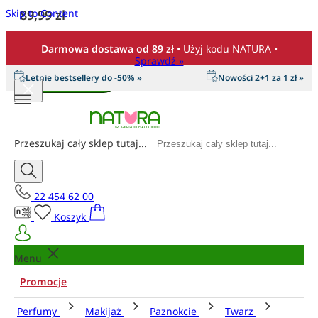
Skip to Content
89,99 zł
Ilość
Darmowa dostawa od 89 zł
• Użyj kodu NATURA •
Sprawdź »
Letnie bestsellery do -50% »
Nowości 2+1 za 1 zł »
Dodaj do koszyka
Przeszukaj cały sklep tutaj...
22 454 62 00
Koszyk
Menu
Promocje
Perfumy
Makijaż
Paznokcie
Twarz