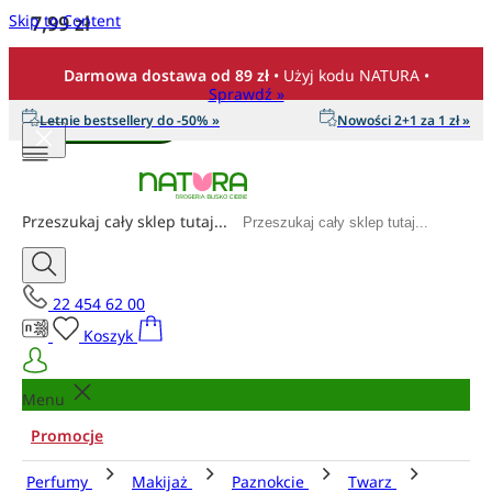
Skip to Content
7,99 zł
Ilość
Darmowa dostawa od 89 zł
• Użyj kodu NATURA •
Sprawdź »
Letnie bestsellery do -50% »
Nowości 2+1 za 1 zł »
Dodaj do koszyka
Przeszukaj cały sklep tutaj...
22 454 62 00
Koszyk
Menu
Promocje
Perfumy
Makijaż
Paznokcie
Twarz