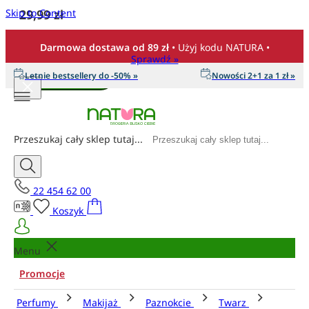
Skip to Content
29,99 zł
Ilość
Darmowa dostawa od 89 zł
• Użyj kodu NATURA •
Sprawdź »
Letnie bestsellery do -50% »
Nowości 2+1 za 1 zł »
Dodaj do koszyka
Przeszukaj cały sklep tutaj...
22 454 62 00
Koszyk
Menu
Promocje
Perfumy
Makijaż
Paznokcie
Twarz