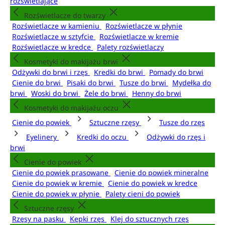
rozświetlające
Rozświetlacze do twarzy
Rozświetlacze w kamieniu
Rozświetlacze w płynie
Rozświetlacze w sztyfcie
Rozświetlacze w kremie
Rozświetlacze w kredce
Palety rozświetlaczy
Kosmetyki do makijażu brwi
Odżywki do brwi i rzęs
Kredki do brwi
Pomady do brwi
Cienie do brwi
Pisaki do brwi
Tusze do brwi
Mydełka do
brwi
Woski do brwi
Żele do brwi
Henny do brwi
Kosmetyki do makijażu oczu
Cienie do powiek
Sztuczne rzęsy
Tusze do rzęs
Eyelinery
Kredki do oczu
Odżywki do rzęs i
brwi
Cienie do powiek
Cienie do powiek prasowane
Cienie do powiek mineralne
Cienie do powiek w kremie
Cienie do powiek w kredce
Cienie do powiek w płynie
Palety cieni do powiek
Sztuczne rzęsy
Rzęsy na pasku
Kępki rzęs
Klej do sztucznych rzęs