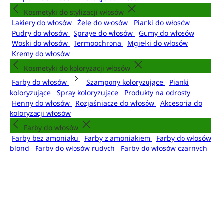
Kosmetyki do stylizacji włosów
Lakiery do włosów
Żele do włosów
Pianki do włosów
Pudry do włosów
Spraye do włosów
Gumy do włosów
Woski do włosów
Termoochrona
Mgiełki do włosów
Kremy do włosów
Kosmetyki do koloryzacji włosów
Farby do włosów
Szampony koloryzujące
Pianki
koloryzujące
Spray koloryzujące
Produkty na odrosty
Henny do włosów
Rozjaśniacze do włosów
Akcesoria do
koloryzacji włosów
Farby do włosów
Farby bez amoniaku
Farby z amoniakiem
Farby do włosów
blond
Farby do włosów rudych
Farby do włosów czarnych
Farby do włosów brąz
Urządzenia do stylizacji włosów
Suszarko-lokówki do włosów
Suszarki do włosów
Lokówki
do włosów
Prostownice do włosów
Akcesoria do włosów
Szczotki do włosów
Grzebienie do włosów
Szczotki do