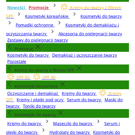
Nowości
Promocje
Kremy do twarzy z filtrem
SPF
Kosmetyki koreańskie
Kosmetyki do twarzy
Pomadki ochronne
Kosmetyki do demakijażu i
oczyszczania twarzy
Akcesoria do pielęgnacji twarzy
Zestawy do pielęgnacji twarzy
Promocje
Kosmetyki do twarzy
Demakijaż i oczyszczanie twarzy
Pozostałe
Kremy do twarzy z filtrem SPF
SPF 50
SPF 30
Kosmetyki koreańskie
Oczyszczanie i demakijaż
Kremy do twarzy
Kremy
SPF
Kremy i płatki pod oczy
Serum do twarzy
Maski do
twarzy
Toniki do twarzy
Kosmetyki do twarzy
Kremy do twarzy
Maseczki do twarzy
Serum i
olejki do twarzy
Hydrolaty do twarzy
Kosmetyki do