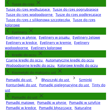
Tusze do rzęs
Tusze do rzęs wydłużające
Tusze do rzęs pogrubiające
Tusze do rzęs wodoodporne
Tusze do rzęs podkręcające
Tusze do rzęs z silikonową szczoteczką
Tusze do rzęs
kolorowe
Eyelinery
Eyelinery w płynie
Eyelinery w pisaku
Eyelinery żelowe
Eyelinery w kredce
Eyelinery w kremie
Eyelinery
wodoodporne
Eyelinery kolorowe
Kredki do oczu
Czarne kredki do oczu
Automatyczne kredki do oczu
Wodoodporne kredki do oczu
Kolorowe kredki do oczu
Kosmetyki do makijażu ust
Pomadki do ust
Błyszczyki do ust
Szminki
Konturówki do ust
Pomadki pielęgnacyjne do ust
Tinty do
ust
Pomadki do ust
Pomadki matowe
Pomadki w płynie
Pomadki w sztyfcie
Pomadki w kredce
Pomadki błyszczące
Naturalne