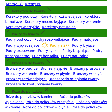
Kremy CC
Kremy BB
Korektory do twarzy
Korektory pod oczy
Korektory rozświetlające
Korektory
kamuflaże
Korektory mocno kryjące
Korektory w kremie
Korektory w sztyfcie
Korektory naturalne
Pudry do twarzy
Pudry pod oczy
Pudry rozświetlające
Pudry matujące
Pudry wygładzające
Pudry z SPF
Pudry kryjące
Pudry prasowane
Pudry sypkie
Pudry brązujące
Pudry
transparentne
Pudry bez talku
Pudry naturalne
Bronzery do twarzy
Bronzery w pudrze
Bronzery sypkie
Bronzery prasowane
Bronzery w kremie
Bronzery w płynie
Bronzery w sztyfcie
Bronzery rozświetlające
Bronzery do ocieplania twarzy
Bronzery do konturowania twarzy
Róże do policzków
Róże do policzków w kamieniu
Róże do policzków
wypiekane
Róże do policzków w sztyfcie
Róże do policzków
w kremie
Róże do policzków w płynie
Róże do policzków