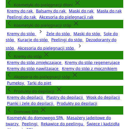
Kosmetyki do pielęgnacji dłoni
Kremy do rąk
Balsamy do rąk
Maski do rąk
Masła do rąk
Peelingi do rąk
Akcesoria do pielęgnacji rąk
Kosmetyki do pielęgnacji stóp
Kremy do stóp
Żele do stóp
Maski do stóp
Sole do
stóp
Kuracje do stóp
Peelingi do stóp
Dezodoranty do
stóp
Akcesoria do pielęgnacji stóp
Kremy do stóp
Kremy do stóp zmiękczające
Kremy do stóp regenerujące
Kremy do stóp nawilżające
Kremy do stóp z mocznikiem
Akcesoria do pielęgnacji stóp
Pumeksy
Tarki do pięt
Produkty do depilacji
Kremy do depilacji
Plastry do depilacji
Wosk do depilacji
Pianki i żele do depilacji
Produkty po depilacji
Domowe SPA
Kosmetyki do domowego SPA
Masażery jadeitowe do
twarzy
Peelingi
Rękawice do peelingu
Świece i kadzidła