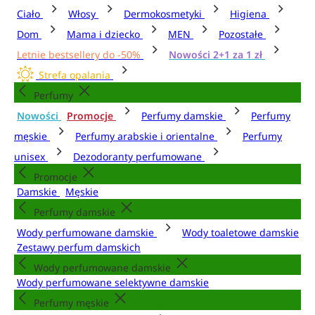
Ciało
Włosy
Dermokosmetyki
Higiena
Dom
Mama i dziecko
MEN
Pozostałe
Letnie bestsellery do -50%
Nowości 2+1 za 1 zł
Strefa opalania
Perfumy
Nowości
Promocje
Perfumy damskie
Perfumy
męskie
Perfumy arabskie i orientalne
Perfumy
unisex
Dezodoranty perfumowane
Promocje
Damskie
Męskie
Perfumy damskie
Wody perfumowane damskie
Wody toaletowe damskie
Zestawy perfum damskich
Wody perfumowane damskie
Wody perfumowane selektywne damskie
Perfumy męskie