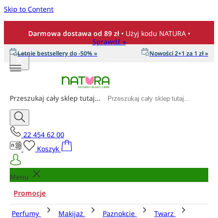
Skip to Content
Darmowa dostawa od 89 zł
• Użyj kodu NATURA •
Sprawdź »
Letnie bestsellery do -50% »
Nowości 2+1 za 1 zł »
Przeszukaj cały sklep tutaj...
22 454 62 00
Koszyk
Menu
Promocje
Perfumy
Makijaż
Paznokcie
Twarz