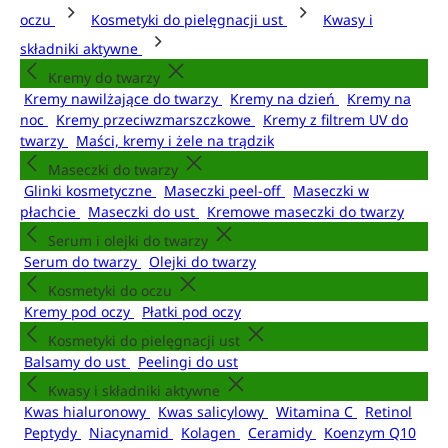
oczu
Kosmetyki do pielęgnacji ust
Kwasy i
składniki aktywne
Kremy do twarzy
Kremy nawilżające do twarzy
Kremy na dzień
Kremy na
noc
Kremy przeciwzmarszczkowe
Kremy z filtrem UV do
twarzy
Maści, kremy i żele na trądzik
Maseczki do twarzy
Glinki kosmetyczne
Maseczki peel-off
Maseczki w
płachcie
Maseczki do ust
Kremowe maseczki do twarzy
Serum i olejki do twarzy
Serum do twarzy
Olejki do twarzy
Kosmetyki do oczu
Kremy pod oczy
Płatki pod oczy
Kosmetyki do pielęgnacji ust
Balsamy do ust
Peelingi do ust
Kwasy i składniki aktywne
Kwas hialuronowy
Kwas salicylowy
Witamina C
Retinol
Peptydy
Niacynamid
Kolagen
Ceramidy
Koenzym Q10