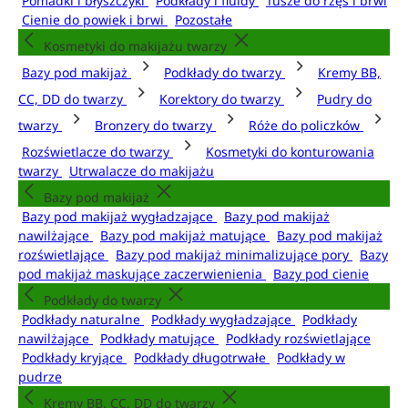
Pomadki i błyszczyki
Podkłady i fluidy
Tusze do rzęs i brwi
Cienie do powiek i brwi
Pozostałe
Kosmetyki do makijażu twarzy
Bazy pod makijaż
Podkłady do twarzy
Kremy BB,
CC, DD do twarzy
Korektory do twarzy
Pudry do
twarzy
Bronzery do twarzy
Róże do policzków
Rozświetlacze do twarzy
Kosmetyki do konturowania
twarzy
Utrwalacze do makijażu
Bazy pod makijaż
Bazy pod makijaż wygładzające
Bazy pod makijaż
nawilżające
Bazy pod makijaż matujące
Bazy pod makijaż
rozświetlające
Bazy pod makijaż minimalizujące pory
Bazy
pod makijaż maskujące zaczerwienienia
Bazy pod cienie
Podkłady do twarzy
Podkłady naturalne
Podkłady wygładzające
Podkłady
nawilżające
Podkłady matujące
Podkłady rozświetlające
Podkłady kryjące
Podkłady długotrwałe
Podkłady w
pudrze
Kremy BB, CC, DD do twarzy