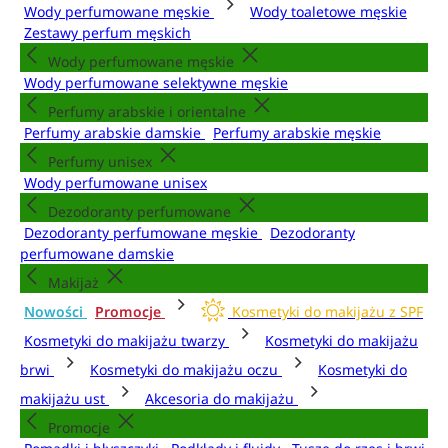
Wody perfumowane męskie
Wody toaletowe męskie
Zestawy perfum męskich
Wody perfumowane męskie
Wody perfumowane selektywne męskie
Perfumy arabskie i orientalne
Perfumy arabskie damskie
Perfumy arabskie męskie
Perfumy unisex
Wody perfumowane unisex
Dezodoranty perfumowane
Dezodoranty perfumowane męskie
Dezodoranty
perfumowane damskie
Makijaż
Nowości
Promocje
Kosmetyki do makijażu z SPF
Kosmetyki do makijażu twarzy
Kosmetyki do makijażu
brwi
Kosmetyki do makijażu oczu
Kosmetyki do
makijażu ust
Akcesoria do makijażu
Promocje