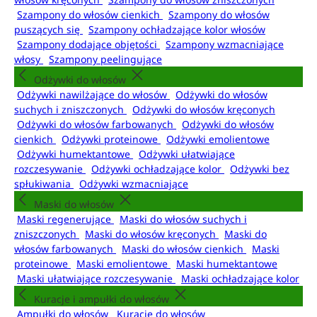
Szampony do włosów cienkich
Szampony do włosów
puszących się
Szampony ochładzające kolor włosów
Szampony dodające objętości
Szampony wzmacniające
włosy
Szampony peelingujące
Odżywki do włosów
Odżywki nawilżające do włosów
Odżywki do włosów
suchych i zniszczonych
Odżywki do włosów kręconych
Odżywki do włosów farbowanych
Odżywki do włosów
cienkich
Odżywki proteinowe
Odżywki emolientowe
Odżywki humektantowe
Odżywki ułatwiające
rozczesywanie
Odżywki ochładzające kolor
Odżywki bez
spłukiwania
Odżywki wzmacniające
Maski do włosów
Maski regenerujące
Maski do włosów suchych i
zniszczonych
Maski do włosów kręconych
Maski do
włosów farbowanych
Maski do włosów cienkich
Maski
proteinowe
Maski emolientowe
Maski humektantowe
Maski ułatwiające rozczesywanie
Maski ochładzające kolor
Kuracje i ampułki do włosów
Ampułki do włosów
Kuracje do włosów