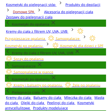
Kosmetyki do pielęgnacji stóp
Produkty do depilacji
Domowe SPA
Akcesoria do pielęgnacji ciała
Zestawy do pielęgnacji ciała
Kosmetyki do opalania
Kremy do ciała z filtrem UV, UVA, UVB
Przyspieszacze opalania
Samoopalacze
Kosmetyki po opalaniu
Kosmetyki dla dzieci z SPF
Kremy do ciała z filtrem UV, UVA, UVB
Spray do opalania
Samoopalacze
Samoopalacze w piance
Kosmetyki po opalaniu
Kremy i balsamy po opalaniu
Żele po opalaniu
Pielęgnacja ciała
Kremy do ciała
Balsamy do ciała
Mleczka do ciała
Masła
do ciała
Olejki do ciała
Peelingi do ciała
Kosmetyki
antycellulitowe
Produkty modelujące