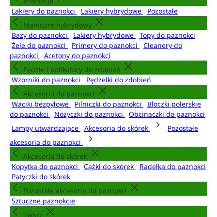
Promocje
Lakiery do paznokci
Lakiery hybrydowe
Pozostałe
Manicure hybrydowy
Bazy do paznokci
Lakiery hybrydowe
Topy do paznokci
Żele do paznokci
Primery do paznokci
Cleanery do
paznokci
Acetony do paznokci
Pędzle i aplikatory do zdobień
Wzorniki do paznokci
Pędzelki do zdobień
Akcesoria do paznokci
Waciki bezpyłowe
Pilniczki do paznokci
Bloczki polerskie
do paznokci
Nożyczki do paznokci
Obcinaczki do paznokci
Lampy utwardzające
Akcesoria do skórek
Pozostałe
akcesoria do paznokci
Akcesoria do skórek
Kopytka do paznokci
Cążki do skórek
Radełka do paznokci
Patyczki do skórek
Pozostałe akcesoria do paznokci
Sztuczne paznokcie
Twarz