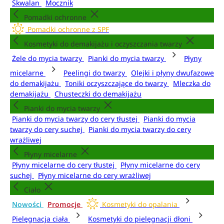
Skwalan
Mocznik
Pomadki ochronne
Pomadki ochronne z SPF
Kosmetyki do demakijażu i oczyszczania twarzy
Żele do mycia twarzy
Pianki do mycia twarzy
Płyny
micelarne
Peelingi do twarzy
Olejki i płyny dwufazowe
do demakijażu
Toniki oczyszczające do twarzy
Mleczka do
demakijażu
Chusteczki do demakijażu
Pianki do mycia twarzy
Pianki do mycia twarzy do cery tłustej
Pianki do mycia
twarzy do cery suchej
Pianki do mycia twarzy do cery
wrażliwej
Płyny micelarne
Płyny micelarne do cery tłustej
Płyny micelarne do cery
suchej
Płyny micelarne do cery wrażliwej
Ciało
Nowości
Promocje
Kosmetyki do opalania
Pielęgnacja ciała
Kosmetyki do pielęgnacji dłoni