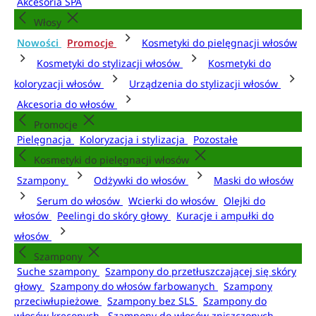
Akcesoria SPA
Włosy
Nowości
Promocje
Kosmetyki do pielęgnacji włosów
Kosmetyki do stylizacji włosów
Kosmetyki do
koloryzacji włosów
Urządzenia do stylizacji włosów
Akcesoria do włosów
Promocje
Pielęgnacja
Koloryzacja i stylizacja
Pozostałe
Kosmetyki do pielęgnacji włosów
Szampony
Odżywki do włosów
Maski do włosów
Serum do włosów
Wcierki do włosów
Olejki do
włosów
Peelingi do skóry głowy
Kuracje i ampułki do
włosów
Szampony
Suche szampony
Szampony do przetłuszczającej się skóry
głowy
Szampony do włosów farbowanych
Szampony
przeciwłupieżowe
Szampony bez SLS
Szampony do
włosów kręconych
Szampony do włosów zniszczonych