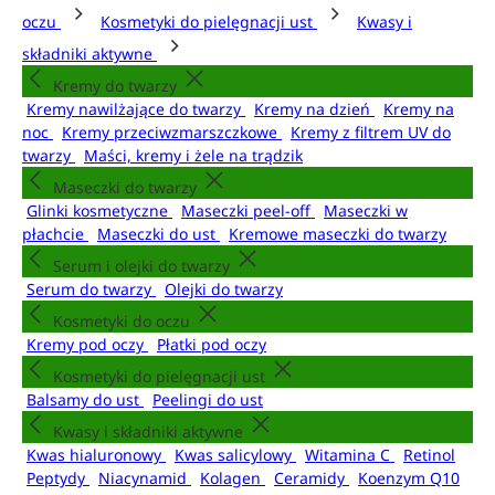
oczu
Kosmetyki do pielęgnacji ust
Kwasy i
składniki aktywne
Kremy do twarzy
Kremy nawilżające do twarzy
Kremy na dzień
Kremy na
noc
Kremy przeciwzmarszczkowe
Kremy z filtrem UV do
twarzy
Maści, kremy i żele na trądzik
Maseczki do twarzy
Glinki kosmetyczne
Maseczki peel-off
Maseczki w
płachcie
Maseczki do ust
Kremowe maseczki do twarzy
Serum i olejki do twarzy
Serum do twarzy
Olejki do twarzy
Kosmetyki do oczu
Kremy pod oczy
Płatki pod oczy
Kosmetyki do pielęgnacji ust
Balsamy do ust
Peelingi do ust
Kwasy i składniki aktywne
Kwas hialuronowy
Kwas salicylowy
Witamina C
Retinol
Peptydy
Niacynamid
Kolagen
Ceramidy
Koenzym Q10