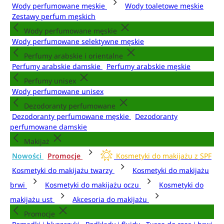
Wody perfumowane męskie
Wody toaletowe męskie
Zestawy perfum męskich
Wody perfumowane męskie
Wody perfumowane selektywne męskie
Perfumy arabskie i orientalne
Perfumy arabskie damskie
Perfumy arabskie męskie
Perfumy unisex
Wody perfumowane unisex
Dezodoranty perfumowane
Dezodoranty perfumowane męskie
Dezodoranty
perfumowane damskie
Makijaż
Nowości
Promocje
Kosmetyki do makijażu z SPF
Kosmetyki do makijażu twarzy
Kosmetyki do makijażu
brwi
Kosmetyki do makijażu oczu
Kosmetyki do
makijażu ust
Akcesoria do makijażu
Promocje