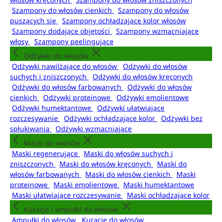
Szampony do włosów cienkich
Szampony do włosów
puszących się
Szampony ochładzające kolor włosów
Szampony dodające objętości
Szampony wzmacniające
włosy
Szampony peelingujące
Odżywki do włosów
Odżywki nawilżające do włosów
Odżywki do włosów
suchych i zniszczonych
Odżywki do włosów kręconych
Odżywki do włosów farbowanych
Odżywki do włosów
cienkich
Odżywki proteinowe
Odżywki emolientowe
Odżywki humektantowe
Odżywki ułatwiające
rozczesywanie
Odżywki ochładzające kolor
Odżywki bez
spłukiwania
Odżywki wzmacniające
Maski do włosów
Maski regenerujące
Maski do włosów suchych i
zniszczonych
Maski do włosów kręconych
Maski do
włosów farbowanych
Maski do włosów cienkich
Maski
proteinowe
Maski emolientowe
Maski humektantowe
Maski ułatwiające rozczesywanie
Maski ochładzające kolor
Kuracje i ampułki do włosów
Ampułki do włosów
Kuracje do włosów