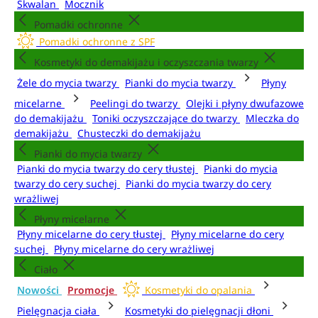
Skwalan
Mocznik
Pomadki ochronne
Pomadki ochronne z SPF
Kosmetyki do demakijażu i oczyszczania twarzy
Żele do mycia twarzy
Pianki do mycia twarzy
Płyny
micelarne
Peelingi do twarzy
Olejki i płyny dwufazowe
do demakijażu
Toniki oczyszczające do twarzy
Mleczka do
demakijażu
Chusteczki do demakijażu
Pianki do mycia twarzy
Pianki do mycia twarzy do cery tłustej
Pianki do mycia
twarzy do cery suchej
Pianki do mycia twarzy do cery
wrażliwej
Płyny micelarne
Płyny micelarne do cery tłustej
Płyny micelarne do cery
suchej
Płyny micelarne do cery wrażliwej
Ciało
Nowości
Promocje
Kosmetyki do opalania
Pielęgnacja ciała
Kosmetyki do pielęgnacji dłoni