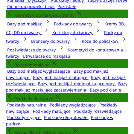
Pomadki i błyszczyki
Podkłady i fluidy
Tusze do rzęs i brwi
Cienie do powiek i brwi
Pozostałe
Kosmetyki do makijażu twarzy
Bazy pod makijaż
Podkłady do twarzy
Kremy BB,
CC, DD do twarzy
Korektory do twarzy
Pudry do
twarzy
Bronzery do twarzy
Róże do policzków
Rozświetlacze do twarzy
Kosmetyki do konturowania
twarzy
Utrwalacze do makijażu
Bazy pod makijaż
Bazy pod makijaż wygładzające
Bazy pod makijaż
nawilżające
Bazy pod makijaż matujące
Bazy pod makijaż
rozświetlające
Bazy pod makijaż minimalizujące pory
Bazy
pod makijaż maskujące zaczerwienienia
Bazy pod cienie
Podkłady do twarzy
Podkłady naturalne
Podkłady wygładzające
Podkłady
nawilżające
Podkłady matujące
Podkłady rozświetlające
Podkłady kryjące
Podkłady długotrwałe
Podkłady w
pudrze
Kremy BB, CC, DD do twarzy