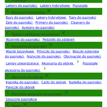
Promocje
Lakiery do paznokci
Lakiery hybrydowe
Pozostałe
Manicure hybrydowy
Bazy do paznokci
Lakiery hybrydowe
Topy do paznokci
Żele do paznokci
Primery do paznokci
Cleanery do
paznokci
Acetony do paznokci
Pędzle i aplikatory do zdobień
Wzorniki do paznokci
Pędzelki do zdobień
Akcesoria do paznokci
Waciki bezpyłowe
Pilniczki do paznokci
Bloczki polerskie
do paznokci
Nożyczki do paznokci
Obcinaczki do paznokci
Lampy utwardzające
Akcesoria do skórek
Pozostałe
akcesoria do paznokci
Akcesoria do skórek
Kopytka do paznokci
Cążki do skórek
Radełka do paznokci
Patyczki do skórek
Pozostałe akcesoria do paznokci
Sztuczne paznokcie
Twarz