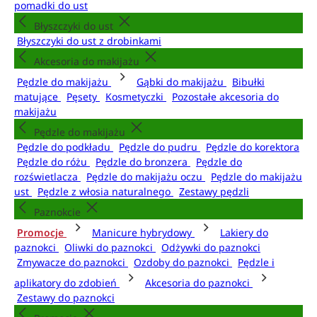
pomadki do ust
Błyszczyki do ust
Błyszczyki do ust z drobinkami
Akcesoria do makijażu
Pędzle do makijażu
Gąbki do makijażu
Bibułki
matujące
Pęsety
Kosmetyczki
Pozostałe akcesoria do
makijażu
Pędzle do makijażu
Pędzle do podkładu
Pędzle do pudru
Pędzle do korektora
Pędzle do różu
Pędzle do bronzera
Pędzle do
rozświetlacza
Pędzle do makijażu oczu
Pędzle do makijażu
ust
Pędzle z włosia naturalnego
Zestawy pędzli
Paznokcie
Promocje
Manicure hybrydowy
Lakiery do
paznokci
Oliwki do paznokci
Odżywki do paznokci
Zmywacze do paznokci
Ozdoby do paznokci
Pędzle i
aplikatory do zdobień
Akcesoria do paznokci
Zestawy do paznokci