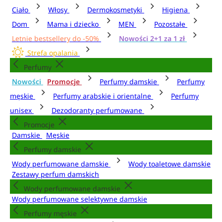
Ciało
Włosy
Dermokosmetyki
Higiena
Dom
Mama i dziecko
MEN
Pozostałe
Letnie bestsellery do -50%
Nowości 2+1 za 1 zł
Strefa opalania
Perfumy
Nowości
Promocje
Perfumy damskie
Perfumy
męskie
Perfumy arabskie i orientalne
Perfumy
unisex
Dezodoranty perfumowane
Promocje
Damskie
Męskie
Perfumy damskie
Wody perfumowane damskie
Wody toaletowe damskie
Zestawy perfum damskich
Wody perfumowane damskie
Wody perfumowane selektywne damskie
Perfumy męskie