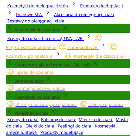
Kosmetyki do pielęgnacji stóp
Produkty do depilacji
Domowe SPA
Akcesoria do pielęgnacji ciała
Zestawy do pielęgnacji ciała
Kosmetyki do opalania
Kremy do ciała z filtrem UV, UVA, UVB
Przyspieszacze opalania
Samoopalacze
Kosmetyki po opalaniu
Kosmetyki dla dzieci z SPF
Kremy do ciała z filtrem UV, UVA, UVB
Spray do opalania
Samoopalacze
Samoopalacze w piance
Kosmetyki po opalaniu
Kremy i balsamy po opalaniu
Żele po opalaniu
Pielęgnacja ciała
Kremy do ciała
Balsamy do ciała
Mleczka do ciała
Masła
do ciała
Olejki do ciała
Peelingi do ciała
Kosmetyki
antycellulitowe
Produkty modelujące