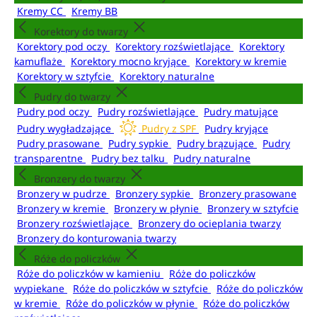
Kremy CC
Kremy BB
Korektory do twarzy
Korektory pod oczy
Korektory rozświetlające
Korektory
kamuflaże
Korektory mocno kryjące
Korektory w kremie
Korektory w sztyfcie
Korektory naturalne
Pudry do twarzy
Pudry pod oczy
Pudry rozświetlające
Pudry matujące
Pudry wygładzające
Pudry z SPF
Pudry kryjące
Pudry prasowane
Pudry sypkie
Pudry brązujące
Pudry
transparentne
Pudry bez talku
Pudry naturalne
Bronzery do twarzy
Bronzery w pudrze
Bronzery sypkie
Bronzery prasowane
Bronzery w kremie
Bronzery w płynie
Bronzery w sztyfcie
Bronzery rozświetlające
Bronzery do ocieplania twarzy
Bronzery do konturowania twarzy
Róże do policzków
Róże do policzków w kamieniu
Róże do policzków
wypiekane
Róże do policzków w sztyfcie
Róże do policzków
w kremie
Róże do policzków w płynie
Róże do policzków