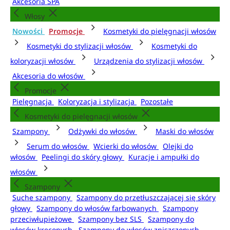
Akcesoria SPA
Włosy
Nowości
Promocje
Kosmetyki do pielęgnacji włosów
Kosmetyki do stylizacji włosów
Kosmetyki do
koloryzacji włosów
Urządzenia do stylizacji włosów
Akcesoria do włosów
Promocje
Pielęgnacja
Koloryzacja i stylizacja
Pozostałe
Kosmetyki do pielęgnacji włosów
Szampony
Odżywki do włosów
Maski do włosów
Serum do włosów
Wcierki do włosów
Olejki do
włosów
Peelingi do skóry głowy
Kuracje i ampułki do
włosów
Szampony
Suche szampony
Szampony do przetłuszczającej się skóry
głowy
Szampony do włosów farbowanych
Szampony
przeciwłupieżowe
Szampony bez SLS
Szampony do
włosów kręconych
Szampony do włosów zniszczonych