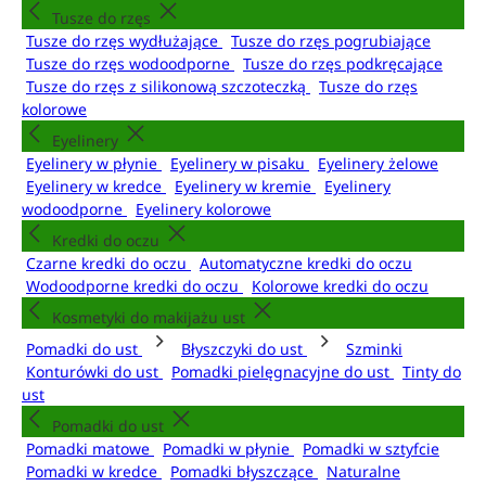
Tusze do rzęs
Tusze do rzęs wydłużające
Tusze do rzęs pogrubiające
Tusze do rzęs wodoodporne
Tusze do rzęs podkręcające
Tusze do rzęs z silikonową szczoteczką
Tusze do rzęs
kolorowe
Eyelinery
Eyelinery w płynie
Eyelinery w pisaku
Eyelinery żelowe
Eyelinery w kredce
Eyelinery w kremie
Eyelinery
wodoodporne
Eyelinery kolorowe
Kredki do oczu
Czarne kredki do oczu
Automatyczne kredki do oczu
Wodoodporne kredki do oczu
Kolorowe kredki do oczu
Kosmetyki do makijażu ust
Pomadki do ust
Błyszczyki do ust
Szminki
Konturówki do ust
Pomadki pielęgnacyjne do ust
Tinty do
ust
Pomadki do ust
Pomadki matowe
Pomadki w płynie
Pomadki w sztyfcie
Pomadki w kredce
Pomadki błyszczące
Naturalne