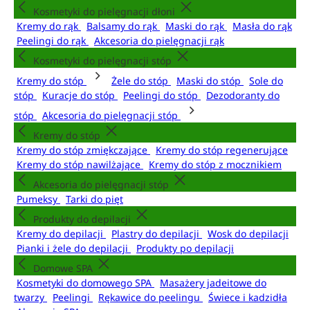
Kosmetyki do pielęgnacji dłoni
Kremy do rąk
Balsamy do rąk
Maski do rąk
Masła do rąk
Peelingi do rąk
Akcesoria do pielęgnacji rąk
Kosmetyki do pielęgnacji stóp
Kremy do stóp
Żele do stóp
Maski do stóp
Sole do
stóp
Kuracje do stóp
Peelingi do stóp
Dezodoranty do
stóp
Akcesoria do pielęgnacji stóp
Kremy do stóp
Kremy do stóp zmiękczające
Kremy do stóp regenerujące
Kremy do stóp nawilżające
Kremy do stóp z mocznikiem
Akcesoria do pielęgnacji stóp
Pumeksy
Tarki do pięt
Produkty do depilacji
Kremy do depilacji
Plastry do depilacji
Wosk do depilacji
Pianki i żele do depilacji
Produkty po depilacji
Domowe SPA
Kosmetyki do domowego SPA
Masażery jadeitowe do
twarzy
Peelingi
Rękawice do peelingu
Świece i kadzidła