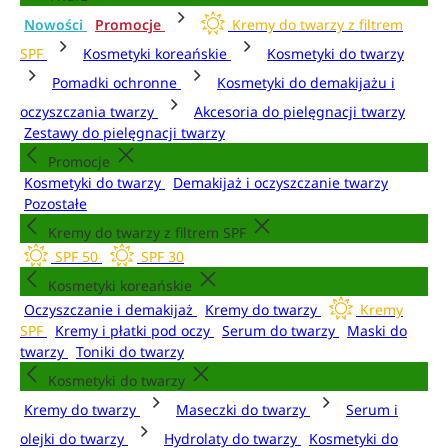
Nowości
Promocje
Kremy do twarzy z filtrem
SPF
Kosmetyki koreańskie
Kosmetyki do twarzy
Pomadki ochronne
Kosmetyki do demakijażu i
oczyszczania twarzy
Akcesoria do pielęgnacji twarzy
Zestawy do pielęgnacji twarzy
Promocje
Kosmetyki do twarzy
Demakijaż i oczyszczanie twarzy
Pozostałe
Kremy do twarzy z filtrem SPF
SPF 50
SPF 30
Kosmetyki koreańskie
Oczyszczanie i demakijaż
Kremy do twarzy
Kremy
SPF
Kremy i płatki pod oczy
Serum do twarzy
Maski do
twarzy
Toniki do twarzy
Kosmetyki do twarzy
Kremy do twarzy
Maseczki do twarzy
Serum i
olejki do twarzy
Hydrolaty do twarzy
Kosmetyki do