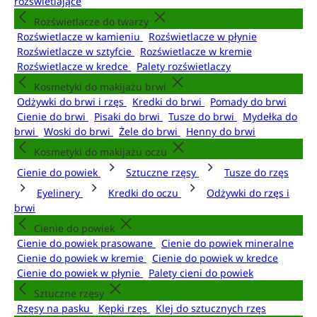
rozświetlające
Rozświetlacze do twarzy
Rozświetlacze w kamieniu
Rozświetlacze w płynie
Rozświetlacze w sztyfcie
Rozświetlacze w kremie
Rozświetlacze w kredce
Palety rozświetlaczy
Kosmetyki do makijażu brwi
Odżywki do brwi i rzęs
Kredki do brwi
Pomady do brwi
Cienie do brwi
Pisaki do brwi
Tusze do brwi
Mydełka do
brwi
Woski do brwi
Żele do brwi
Henny do brwi
Kosmetyki do makijażu oczu
Cienie do powiek
Sztuczne rzęsy
Tusze do rzęs
Eyelinery
Kredki do oczu
Odżywki do rzęs i
brwi
Cienie do powiek
Cienie do powiek prasowane
Cienie do powiek mineralne
Cienie do powiek w kremie
Cienie do powiek w kredce
Cienie do powiek w płynie
Palety cieni do powiek
Sztuczne rzęsy
Rzęsy na pasku
Kępki rzęs
Klej do sztucznych rzęs