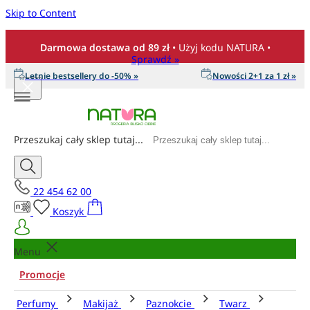
Skip to Content
Darmowa dostawa od 89 zł
• Użyj kodu NATURA •
Sprawdź »
Letnie bestsellery do -50% »
Nowości 2+1 za 1 zł »
Przeszukaj cały sklep tutaj...
22 454 62 00
Koszyk
Menu
Promocje
Perfumy
Makijaż
Paznokcie
Twarz