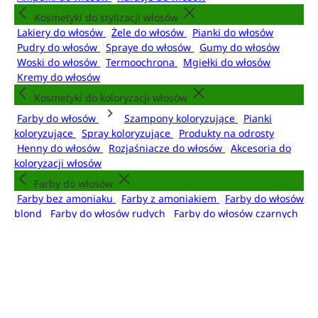
Kosmetyki do stylizacji włosów
Lakiery do włosów
Żele do włosów
Pianki do włosów
Pudry do włosów
Spraye do włosów
Gumy do włosów
Woski do włosów
Termoochrona
Mgiełki do włosów
Kremy do włosów
Kosmetyki do koloryzacji włosów
Farby do włosów
Szampony koloryzujące
Pianki
koloryzujące
Spray koloryzujące
Produkty na odrosty
Henny do włosów
Rozjaśniacze do włosów
Akcesoria do
koloryzacji włosów
Farby do włosów
Farby bez amoniaku
Farby z amoniakiem
Farby do włosów
blond
Farby do włosów rudych
Farby do włosów czarnych
Farby do włosów brąz
Urządzenia do stylizacji włosów
Suszarko-lokówki do włosów
Suszarki do włosów
Lokówki
do włosów
Prostownice do włosów
Akcesoria do włosów
Szczotki do włosów
Grzebienie do włosów
Szczotki do