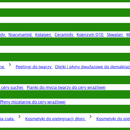
ydy
Niacynamid
Kolagen
Ceramidy
Koenzym Q10
Skwalan
M
rne
Peelingi do twarzy
Olejki i płyny dwufazowe do demakija
o cery suchej
Pianki do mycia twarzy do cery wrażliwej
Płyny micelarne do cery wrażliwej
ja ciała
Kosmetyki do pielęgnacji dłoni
Kosmetyki do pie