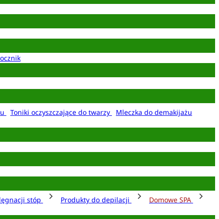
ocznik
żu
Toniki oczyszczające do twarzy
Mleczka do demakijażu
lęgnacji stóp
Produkty do depilacji
Domowe SPA