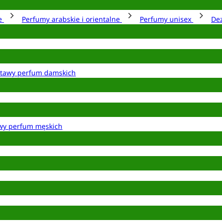
ie
Perfumy arabskie i orientalne
Perfumy unisex
De
tawy perfum damskich
wy perfum męskich