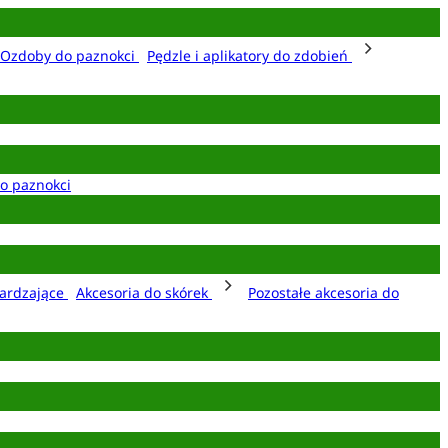
Ozdoby do paznokci
Pędzle i aplikatory do zdobień
o paznokci
ardzające
Akcesoria do skórek
Pozostałe akcesoria do