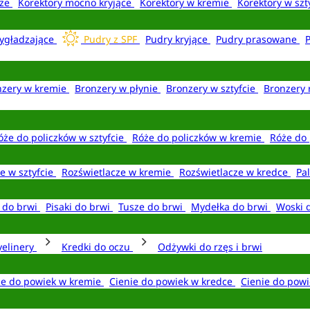
aże
Korektory mocno kryjące
Korektory w kremie
Korektory w szt
ygładzające
Pudry z SPF
Pudry kryjące
Pudry prasowane
nzery w kremie
Bronzery w płynie
Bronzery w sztyfcie
Bronzery 
óże do policzków w sztyfcie
Róże do policzków w kremie
Róże do 
e w sztyfcie
Rozświetlacze w kremie
Rozświetlacze w kredce
Pal
e do brwi
Pisaki do brwi
Tusze do brwi
Mydełka do brwi
Woski 
yelinery
Kredki do oczu
Odżywki do rzęs i brwi
ie do powiek w kremie
Cienie do powiek w kredce
Cienie do powi