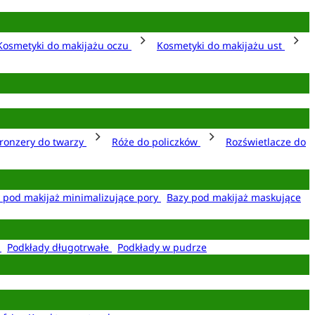
Kosmetyki do makijażu oczu
Kosmetyki do makijażu ust
ronzery do twarzy
Róże do policzków
Rozświetlacze do
 pod makijaż minimalizujące pory
Bazy pod makijaż maskujące
e
Podkłady długotrwałe
Podkłady w pudrze