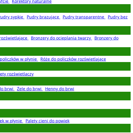
yfcie
Korektory naturalne
Pudry sypkie
Pudry brązujące
Pudry transparentne
Pudry bez
rozświetlające
Bronzery do ocieplania twarzy
Bronzery do
policzków w płynie
Róże do policzków rozświetlające
ety rozświetlaczy
do brwi
Żele do brwi
Henny do brwi
ek w płynie
Palety cieni do powiek