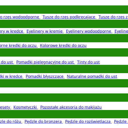
do rzęs wodoodporne
Tusze do rzęs podkręcające
Tusze do rzęs 
ery w kredce
Eyelinery w kremie
Eyelinery wodoodporne
Eyelin
rne kredki do oczu
Kolorowe kredki do oczu
 do ust
Pomadki pielęgnacyjne do ust
Tinty do ust
ki w kredce
Pomadki błyszczące
Naturalne pomadki do ust
ęsety
Kosmetyczki
Pozostałe akcesoria do makijażu
zle do różu
Pędzle do bronzera
Pędzle do rozświetlacza
Pędzle