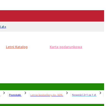
 zł »
Letni Katalog
Karta podarunkowa
N
Pozostałe
Letnie bestsellery do -50%
Nowości 2+1 za 1 zł