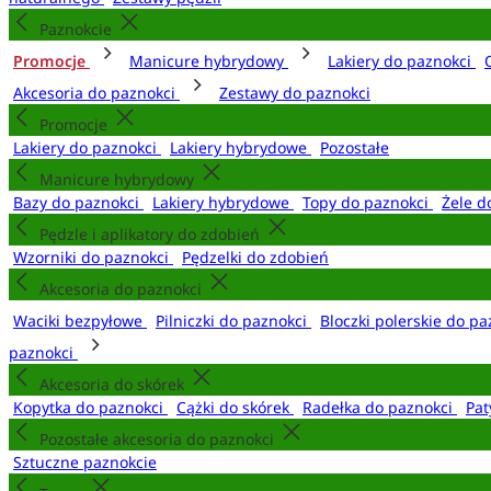
Paznokcie
Promocje
Manicure hybrydowy
Lakiery do paznokci
Akcesoria do paznokci
Zestawy do paznokci
Promocje
Lakiery do paznokci
Lakiery hybrydowe
Pozostałe
Manicure hybrydowy
Bazy do paznokci
Lakiery hybrydowe
Topy do paznokci
Żele d
Pędzle i aplikatory do zdobień
Wzorniki do paznokci
Pędzelki do zdobień
Akcesoria do paznokci
Waciki bezpyłowe
Pilniczki do paznokci
Bloczki polerskie do p
paznokci
Akcesoria do skórek
Kopytka do paznokci
Cążki do skórek
Radełka do paznokci
Pat
Pozostałe akcesoria do paznokci
Sztuczne paznokcie