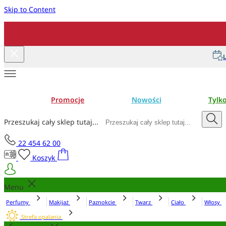
Skip to Content
L
Promocje
Nowości
Tylk
Przeszukaj cały sklep tutaj...
22 454 62 00
Koszyk
Menu
Perfumy
Makijaż
Paznokcie
Twarz
Ciało
Włosy
Strefa opalania