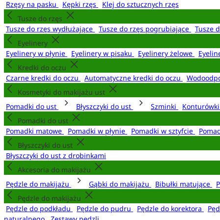
Rzęsy na pasku
Kępki rzęs
Klej do sztucznych rzęs
Tusze do rzęs
Tusze do rzęs wydłużające
Tusze do rzęs pogrubiające
Tusze 
Eyelinery
Eyelinery w płynie
Eyelinery w pisaku
Eyelinery żelowe
Eyelin
Kredki do oczu
Czarne kredki do oczu
Automatyczne kredki do oczu
Wodoodpo
Kosmetyki do makijażu ust
Pomadki do ust
Błyszczyki do ust
Szminki
Konturówki
Pomadki do ust
Pomadki matowe
Pomadki w płynie
Pomadki w sztyfcie
Pomad
Błyszczyki do ust
Błyszczyki do ust z drobinkami
Akcesoria do makijażu
Pędzle do makijażu
Gąbki do makijażu
Bibułki matujące
P
Pędzle do makijażu
Pędzle do podkładu
Pędzle do pudru
Pędzle do korektora
Pęd
naturalnego
Zestawy pędzli