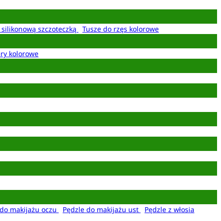
z silikonową szczoteczką
Tusze do rzęs kolorowe
ery kolorowe
 do makijażu oczu
Pędzle do makijażu ust
Pędzle z włosia