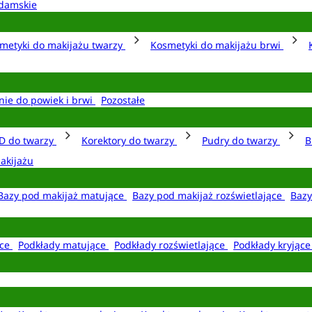
damskie
metyki do makijażu twarzy
Kosmetyki do makijażu brwi
nie do powiek i brwi
Pozostałe
D do twarzy
Korektory do twarzy
Pudry do twarzy
B
akijażu
Bazy pod makijaż matujące
Bazy pod makijaż rozświetlające
Bazy
ące
Podkłady matujące
Podkłady rozświetlające
Podkłady kryjąc