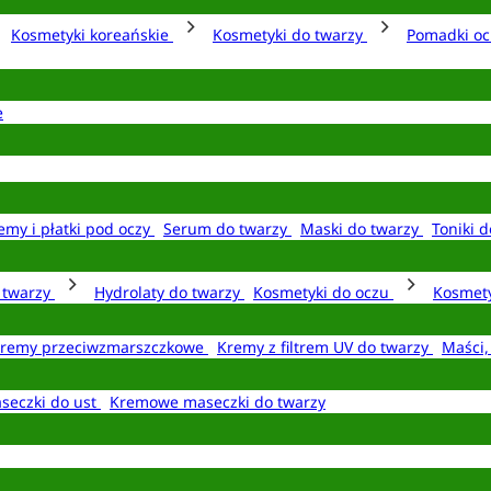
Kosmetyki koreańskie
Kosmetyki do twarzy
Pomadki o
e
emy i płatki pod oczy
Serum do twarzy
Maski do twarzy
Toniki d
o twarzy
Hydrolaty do twarzy
Kosmetyki do oczu
Kosmety
remy przeciwzmarszczkowe
Kremy z filtrem UV do twarzy
Maści,
seczki do ust
Kremowe maseczki do twarzy