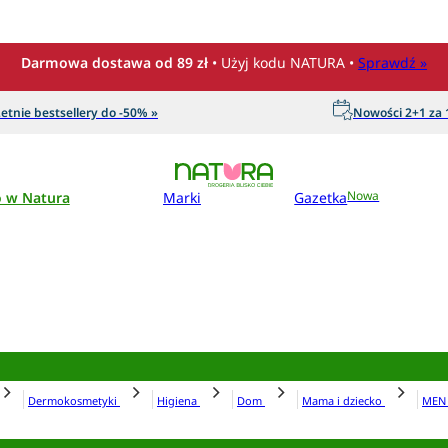
Darmowa dostawa od 89 zł
• Użyj kodu NATURA •
Sprawdź »
etnie bestsellery do -50% »
Nowości 2+1 za 1
o w Natura
Marki
Gazetka
Nowa
Dermokosmetyki
Higiena
Dom
Mama i dziecko
ME