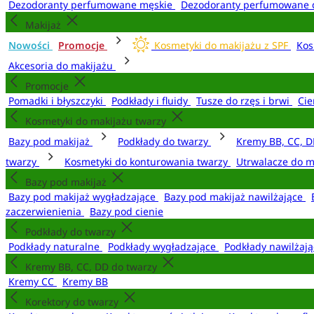
Dezodoranty perfumowane męskie
Dezodoranty perfumowane 
Makijaż
Nowości
Promocje
Kosmetyki do makijażu z SPF
Kos
Akcesoria do makijażu
Promocje
Pomadki i błyszczyki
Podkłady i fluidy
Tusze do rzęs i brwi
Cie
Kosmetyki do makijażu twarzy
Bazy pod makijaż
Podkłady do twarzy
Kremy BB, CC, D
twarzy
Kosmetyki do konturowania twarzy
Utrwalacze do m
Bazy pod makijaż
Bazy pod makijaż wygładzające
Bazy pod makijaż nawilżające
zaczerwienienia
Bazy pod cienie
Podkłady do twarzy
Podkłady naturalne
Podkłady wygładzające
Podkłady nawilżaj
Kremy BB, CC, DD do twarzy
Kremy CC
Kremy BB
Korektory do twarzy