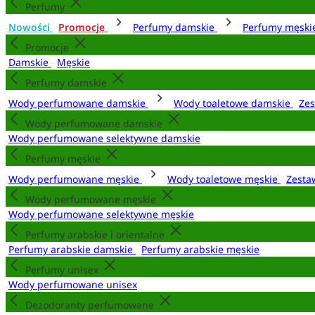
Perfumy
Nowości
Promocje
Perfumy damskie
Perfumy męsk
Promocje
Damskie
Męskie
Perfumy damskie
Wody perfumowane damskie
Wody toaletowe damskie
Zes
Wody perfumowane damskie
Wody perfumowane selektywne damskie
Perfumy męskie
Wody perfumowane męskie
Wody toaletowe męskie
Zesta
Wody perfumowane męskie
Wody perfumowane selektywne męskie
Perfumy arabskie i orientalne
Perfumy arabskie damskie
Perfumy arabskie męskie
Perfumy unisex
Wody perfumowane unisex
Dezodoranty perfumowane