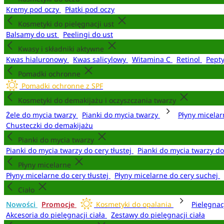
Kremy pod oczy
Płatki pod oczy
Kosmetyki do pielęgnacji ust
Balsamy do ust
Peelingi do ust
Kwasy i składniki aktywne
Kwas hialuronowy
Kwas salicylowy
Witamina C
Retinol
Pept
Pomadki ochronne
Pomadki ochronne z SPF
Kosmetyki do demakijażu i oczyszczania twarzy
Żele do mycia twarzy
Pianki do mycia twarzy
Płyny micela
Chusteczki do demakijażu
Pianki do mycia twarzy
Pianki do mycia twarzy do cery tłustej
Pianki do mycia twarzy d
Płyny micelarne
Płyny micelarne do cery tłustej
Płyny micelarne do cery suchej
Ciało
Nowości
Promocje
Kosmetyki do opalania
Pielęgnac
Akcesoria do pielęgnacji ciała
Zestawy do pielęgnacji ciała