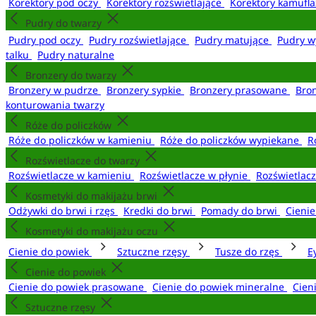
Korektory pod oczy
Korektory rozświetlające
Korektory kamufl
Pudry do twarzy
Pudry pod oczy
Pudry rozświetlające
Pudry matujące
Pudry w
talku
Pudry naturalne
Bronzery do twarzy
Bronzery w pudrze
Bronzery sypkie
Bronzery prasowane
Bro
konturowania twarzy
Róże do policzków
Róże do policzków w kamieniu
Róże do policzków wypiekane
R
Rozświetlacze do twarzy
Rozświetlacze w kamieniu
Rozświetlacze w płynie
Rozświetlacz
Kosmetyki do makijażu brwi
Odżywki do brwi i rzęs
Kredki do brwi
Pomady do brwi
Cieni
Kosmetyki do makijażu oczu
Cienie do powiek
Sztuczne rzęsy
Tusze do rzęs
E
Cienie do powiek
Cienie do powiek prasowane
Cienie do powiek mineralne
Cien
Sztuczne rzęsy