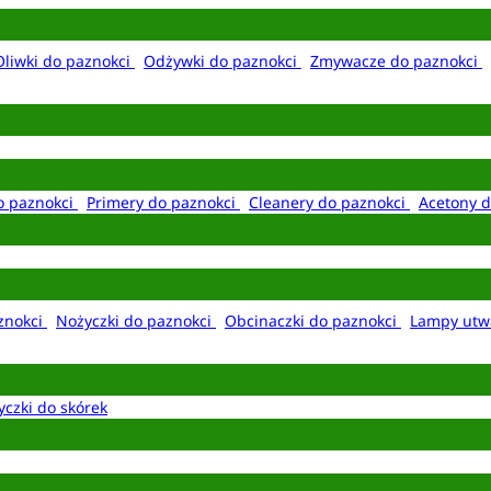
Oliwki do paznokci
Odżywki do paznokci
Zmywacze do paznokci
o paznokci
Primery do paznokci
Cleanery do paznokci
Acetony d
aznokci
Nożyczki do paznokci
Obcinaczki do paznokci
Lampy utw
yczki do skórek