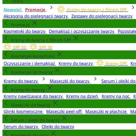
Twarz
Nowości
Promocje
Kremy do twarzy z filtrem SPF
Akcesoria do pielęgnacji twarzy
Zestawy do pielęgnacji twarzy
Promocje
Kosmetyki do twarzy
Demakijaż i oczyszczanie twarzy
Pozostał
Kremy do twarzy z filtrem SPF
SPF 50
SPF 30
Kosmetyki koreańskie
Oczyszczanie i demakijaż
Kremy do twarzy
Kremy SPF
Kr
Kosmetyki do twarzy
Kremy do twarzy
Maseczki do twarzy
Serum i olejki d
Kremy do twarzy
Kremy nawilżające do twarzy
Kremy na dzień
Kremy na noc
K
Maseczki do twarzy
Glinki kosmetyczne
Maseczki peel-off
Maseczki w płachcie
Ma
Serum i olejki do twarzy
Serum do twarzy
Olejki do twarzy
Kosmetyki do oczu