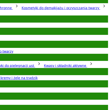
chronne
Kosmetyki do demakijażu i oczyszczania twarzy
o twarzy
ki do pielęgnacji ust
Kwasy i składniki aktywne
 kremy i żele na trądzik