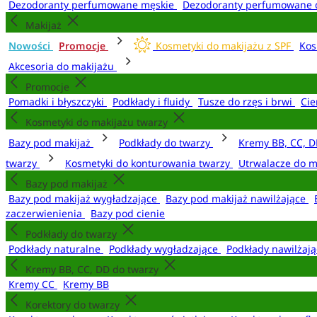
Dezodoranty perfumowane męskie
Dezodoranty perfumowane 
Makijaż
Nowości
Promocje
Kosmetyki do makijażu z SPF
Kos
Akcesoria do makijażu
Promocje
Pomadki i błyszczyki
Podkłady i fluidy
Tusze do rzęs i brwi
Cie
Kosmetyki do makijażu twarzy
Bazy pod makijaż
Podkłady do twarzy
Kremy BB, CC, D
twarzy
Kosmetyki do konturowania twarzy
Utrwalacze do m
Bazy pod makijaż
Bazy pod makijaż wygładzające
Bazy pod makijaż nawilżające
zaczerwienienia
Bazy pod cienie
Podkłady do twarzy
Podkłady naturalne
Podkłady wygładzające
Podkłady nawilżaj
Kremy BB, CC, DD do twarzy
Kremy CC
Kremy BB
Korektory do twarzy