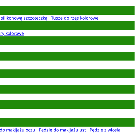
z silikonową szczoteczką
Tusze do rzęs kolorowe
ery kolorowe
 do makijażu oczu
Pędzle do makijażu ust
Pędzle z włosia