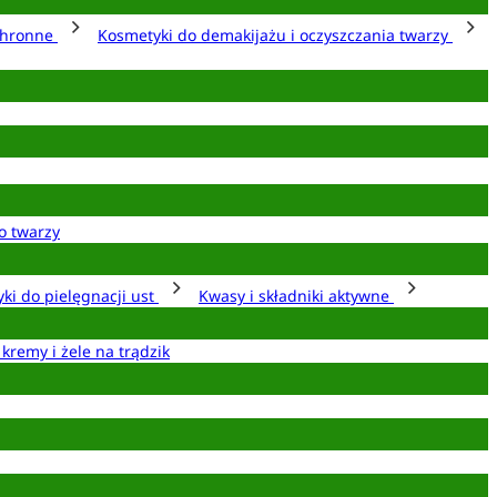
chronne
Kosmetyki do demakijażu i oczyszczania twarzy
o twarzy
ki do pielęgnacji ust
Kwasy i składniki aktywne
 kremy i żele na trądzik