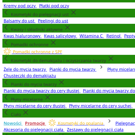
Kremy pod oczy
Płatki pod oczy
Kosmetyki do pielęgnacji ust
Balsamy do ust
Peelingi do ust
Kwasy i składniki aktywne
Kwas hialuronowy
Kwas salicylowy
Witamina C
Retinol
Pept
Pomadki ochronne
Pomadki ochronne z SPF
Kosmetyki do demakijażu i oczyszczania twarzy
Żele do mycia twarzy
Pianki do mycia twarzy
Płyny micela
Chusteczki do demakijażu
Pianki do mycia twarzy
Pianki do mycia twarzy do cery tłustej
Pianki do mycia twarzy d
Płyny micelarne
Płyny micelarne do cery tłustej
Płyny micelarne do cery suchej
Ciało
Nowości
Promocje
Kosmetyki do opalania
Pielęgnac
Akcesoria do pielęgnacji ciała
Zestawy do pielęgnacji ciała