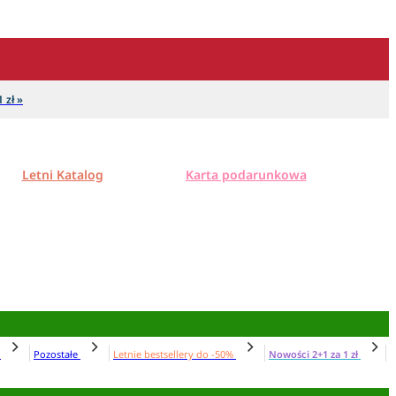
 zł »
Letni Katalog
Karta podarunkowa
N
Pozostałe
Letnie bestsellery do -50%
Nowości 2+1 za 1 zł