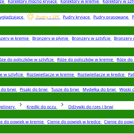
aże
Korektory mocno kryjące
Korektory w kremie
Korektory w szt
ygładzające
Pudry z SPF
Pudry kryjące
Pudry prasowane
nzery w kremie
Bronzery w płynie
Bronzery w sztyfcie
Bronzery 
óże do policzków w sztyfcie
Róże do policzków w kremie
Róże do 
e w sztyfcie
Rozświetlacze w kremie
Rozświetlacze w kredce
Pal
e do brwi
Pisaki do brwi
Tusze do brwi
Mydełka do brwi
Woski 
yelinery
Kredki do oczu
Odżywki do rzęs i brwi
ie do powiek w kremie
Cienie do powiek w kredce
Cienie do powi