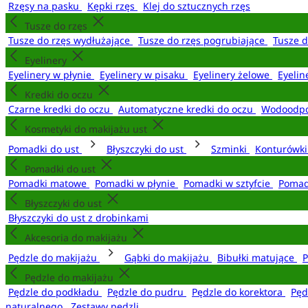
Rzęsy na pasku
Kępki rzęs
Klej do sztucznych rzęs
Tusze do rzęs
Tusze do rzęs wydłużające
Tusze do rzęs pogrubiające
Tusze 
Eyelinery
Eyelinery w płynie
Eyelinery w pisaku
Eyelinery żelowe
Eyelin
Kredki do oczu
Czarne kredki do oczu
Automatyczne kredki do oczu
Wodoodpo
Kosmetyki do makijażu ust
Pomadki do ust
Błyszczyki do ust
Szminki
Konturówki
Pomadki do ust
Pomadki matowe
Pomadki w płynie
Pomadki w sztyfcie
Pomad
Błyszczyki do ust
Błyszczyki do ust z drobinkami
Akcesoria do makijażu
Pędzle do makijażu
Gąbki do makijażu
Bibułki matujące
P
Pędzle do makijażu
Pędzle do podkładu
Pędzle do pudru
Pędzle do korektora
Pęd
naturalnego
Zestawy pędzli