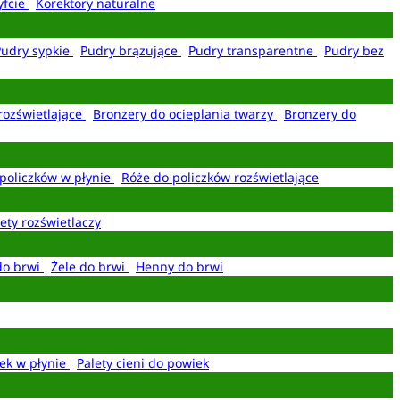
yfcie
Korektory naturalne
Pudry sypkie
Pudry brązujące
Pudry transparentne
Pudry bez
rozświetlające
Bronzery do ocieplania twarzy
Bronzery do
policzków w płynie
Róże do policzków rozświetlające
ety rozświetlaczy
do brwi
Żele do brwi
Henny do brwi
ek w płynie
Palety cieni do powiek