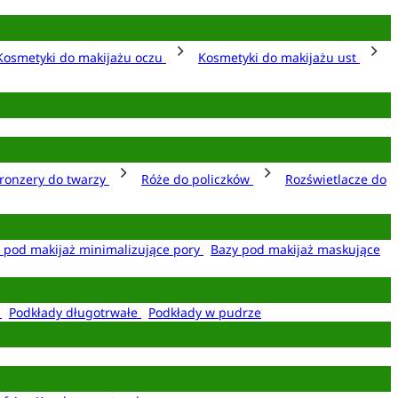
Kosmetyki do makijażu oczu
Kosmetyki do makijażu ust
ronzery do twarzy
Róże do policzków
Rozświetlacze do
 pod makijaż minimalizujące pory
Bazy pod makijaż maskujące
e
Podkłady długotrwałe
Podkłady w pudrze