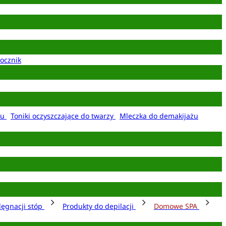
ocznik
żu
Toniki oczyszczające do twarzy
Mleczka do demakijażu
lęgnacji stóp
Produkty do depilacji
Domowe SPA