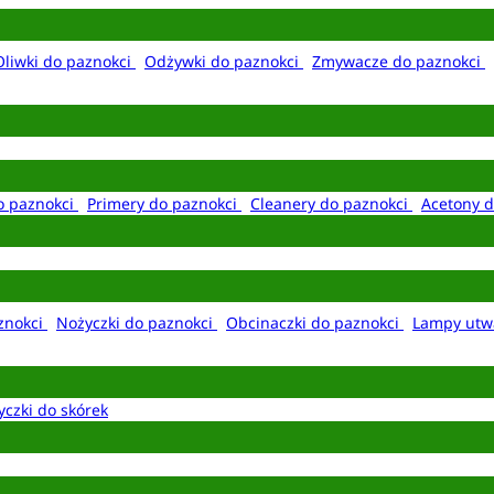
Oliwki do paznokci
Odżywki do paznokci
Zmywacze do paznokci
o paznokci
Primery do paznokci
Cleanery do paznokci
Acetony d
aznokci
Nożyczki do paznokci
Obcinaczki do paznokci
Lampy utw
yczki do skórek