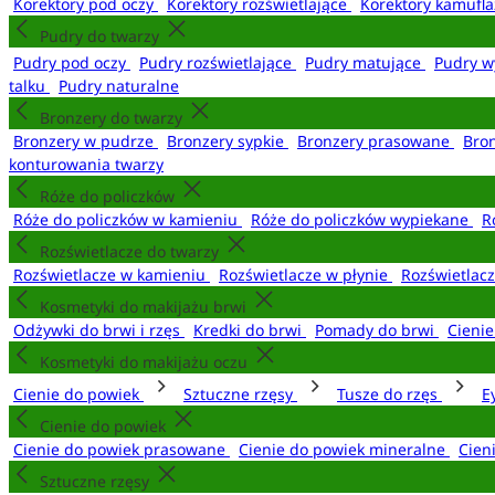
Korektory pod oczy
Korektory rozświetlające
Korektory kamufl
Pudry do twarzy
Pudry pod oczy
Pudry rozświetlające
Pudry matujące
Pudry w
talku
Pudry naturalne
Bronzery do twarzy
Bronzery w pudrze
Bronzery sypkie
Bronzery prasowane
Bro
konturowania twarzy
Róże do policzków
Róże do policzków w kamieniu
Róże do policzków wypiekane
R
Rozświetlacze do twarzy
Rozświetlacze w kamieniu
Rozświetlacze w płynie
Rozświetlacz
Kosmetyki do makijażu brwi
Odżywki do brwi i rzęs
Kredki do brwi
Pomady do brwi
Cieni
Kosmetyki do makijażu oczu
Cienie do powiek
Sztuczne rzęsy
Tusze do rzęs
E
Cienie do powiek
Cienie do powiek prasowane
Cienie do powiek mineralne
Cien
Sztuczne rzęsy