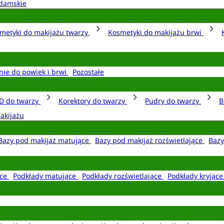
damskie
metyki do makijażu twarzy
Kosmetyki do makijażu brwi
nie do powiek i brwi
Pozostałe
D do twarzy
Korektory do twarzy
Pudry do twarzy
B
akijażu
Bazy pod makijaż matujące
Bazy pod makijaż rozświetlające
Bazy
ące
Podkłady matujące
Podkłady rozświetlające
Podkłady kryjąc