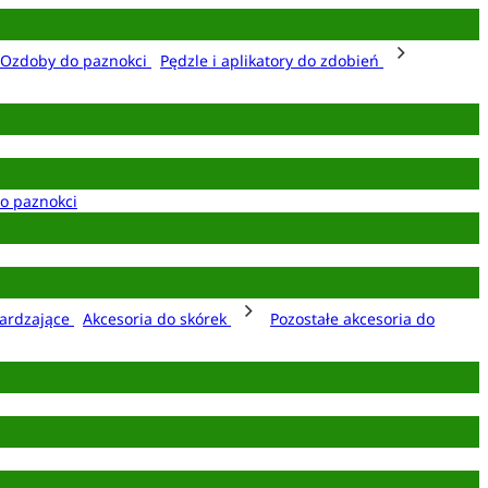
Ozdoby do paznokci
Pędzle i aplikatory do zdobień
o paznokci
ardzające
Akcesoria do skórek
Pozostałe akcesoria do