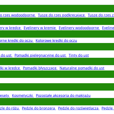
do rzęs wodoodporne
Tusze do rzęs podkręcające
Tusze do rzęs 
ery w kredce
Eyelinery w kremie
Eyelinery wodoodporne
Eyelin
rne kredki do oczu
Kolorowe kredki do oczu
 do ust
Pomadki pielęgnacyjne do ust
Tinty do ust
ki w kredce
Pomadki błyszczące
Naturalne pomadki do ust
ęsety
Kosmetyczki
Pozostałe akcesoria do makijażu
zle do różu
Pędzle do bronzera
Pędzle do rozświetlacza
Pędzle