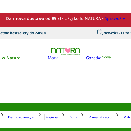
Darmowa dostawa od 89 zł
• Użyj kodu NATURA •
Sprawdź »
etnie bestsellery do -50% »
Nowości 2+1 za 1
o w Natura
Marki
Gazetka
Nowa
Dermokosmetyki
Higiena
Dom
Mama i dziecko
ME