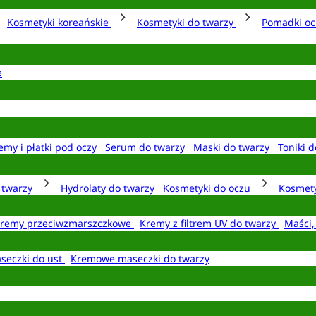
Kosmetyki koreańskie
Kosmetyki do twarzy
Pomadki o
e
emy i płatki pod oczy
Serum do twarzy
Maski do twarzy
Toniki d
o twarzy
Hydrolaty do twarzy
Kosmetyki do oczu
Kosmety
remy przeciwzmarszczkowe
Kremy z filtrem UV do twarzy
Maści,
seczki do ust
Kremowe maseczki do twarzy