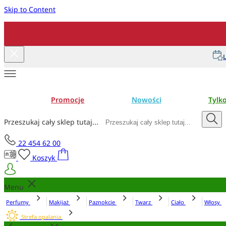
Skip to Content
L
Promocje
Nowości
Tylk
Przeszukaj cały sklep tutaj...
22 454 62 00
Koszyk
Menu
Perfumy
Makijaż
Paznokcie
Twarz
Ciało
Włosy
Strefa opalania