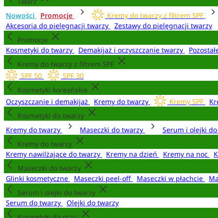
Twarz
Nowości
Promocje
Kremy do twarzy z filtrem SPF
Akcesoria do pielęgnacji twarzy
Zestawy do pielęgnacji twarzy
Promocje
Kosmetyki do twarzy
Demakijaż i oczyszczanie twarzy
Pozostał
Kremy do twarzy z filtrem SPF
SPF 50
SPF 30
Kosmetyki koreańskie
Oczyszczanie i demakijaż
Kremy do twarzy
Kremy SPF
Kr
Kosmetyki do twarzy
Kremy do twarzy
Maseczki do twarzy
Serum i olejki d
Kremy do twarzy
Kremy nawilżające do twarzy
Kremy na dzień
Kremy na noc
K
Maseczki do twarzy
Glinki kosmetyczne
Maseczki peel-off
Maseczki w płachcie
Ma
Serum i olejki do twarzy
Serum do twarzy
Olejki do twarzy
Kosmetyki do oczu