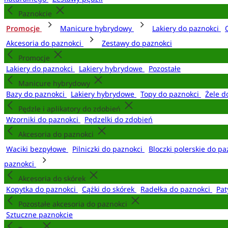
Paznokcie
Promocje
Manicure hybrydowy
Lakiery do paznokci
Akcesoria do paznokci
Zestawy do paznokci
Promocje
Lakiery do paznokci
Lakiery hybrydowe
Pozostałe
Manicure hybrydowy
Bazy do paznokci
Lakiery hybrydowe
Topy do paznokci
Żele d
Pędzle i aplikatory do zdobień
Wzorniki do paznokci
Pędzelki do zdobień
Akcesoria do paznokci
Waciki bezpyłowe
Pilniczki do paznokci
Bloczki polerskie do p
paznokci
Akcesoria do skórek
Kopytka do paznokci
Cążki do skórek
Radełka do paznokci
Pat
Pozostałe akcesoria do paznokci
Sztuczne paznokcie