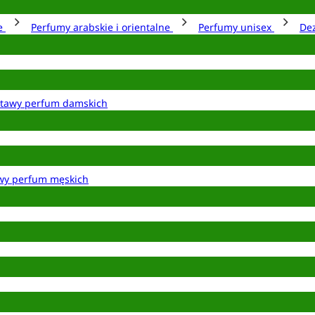
ie
Perfumy arabskie i orientalne
Perfumy unisex
De
tawy perfum damskich
wy perfum męskich