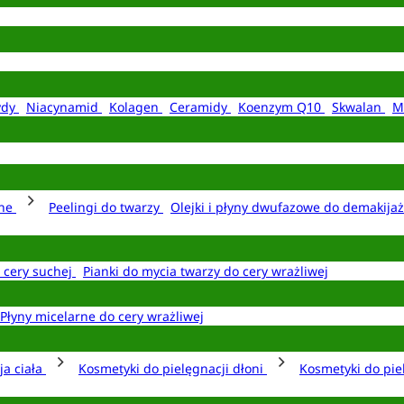
ydy
Niacynamid
Kolagen
Ceramidy
Koenzym Q10
Skwalan
M
rne
Peelingi do twarzy
Olejki i płyny dwufazowe do demakija
o cery suchej
Pianki do mycia twarzy do cery wrażliwej
Płyny micelarne do cery wrażliwej
ja ciała
Kosmetyki do pielęgnacji dłoni
Kosmetyki do pie