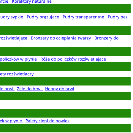
yfcie
Korektory naturalne
Pudry sypkie
Pudry brązujące
Pudry transparentne
Pudry bez
rozświetlające
Bronzery do ocieplania twarzy
Bronzery do
policzków w płynie
Róże do policzków rozświetlające
ety rozświetlaczy
do brwi
Żele do brwi
Henny do brwi
ek w płynie
Palety cieni do powiek