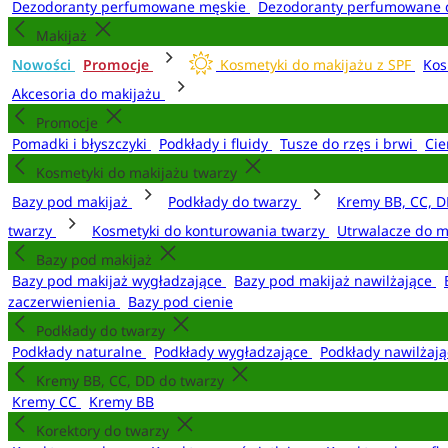
Dezodoranty perfumowane męskie
Dezodoranty perfumowane 
Makijaż
Nowości
Promocje
Kosmetyki do makijażu z SPF
Kos
Akcesoria do makijażu
Promocje
Pomadki i błyszczyki
Podkłady i fluidy
Tusze do rzęs i brwi
Cie
Kosmetyki do makijażu twarzy
Bazy pod makijaż
Podkłady do twarzy
Kremy BB, CC, D
twarzy
Kosmetyki do konturowania twarzy
Utrwalacze do m
Bazy pod makijaż
Bazy pod makijaż wygładzające
Bazy pod makijaż nawilżające
zaczerwienienia
Bazy pod cienie
Podkłady do twarzy
Podkłady naturalne
Podkłady wygładzające
Podkłady nawilżaj
Kremy BB, CC, DD do twarzy
Kremy CC
Kremy BB
Korektory do twarzy