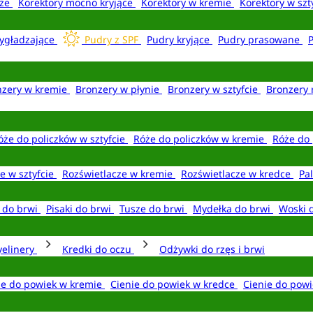
aże
Korektory mocno kryjące
Korektory w kremie
Korektory w szt
ygładzające
Pudry z SPF
Pudry kryjące
Pudry prasowane
nzery w kremie
Bronzery w płynie
Bronzery w sztyfcie
Bronzery 
óże do policzków w sztyfcie
Róże do policzków w kremie
Róże do 
e w sztyfcie
Rozświetlacze w kremie
Rozświetlacze w kredce
Pal
e do brwi
Pisaki do brwi
Tusze do brwi
Mydełka do brwi
Woski 
yelinery
Kredki do oczu
Odżywki do rzęs i brwi
ie do powiek w kremie
Cienie do powiek w kredce
Cienie do powi