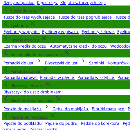
Rzęsy na pasku
Kępki rzęs
Klej do sztucznych rzęs
Tusze do rzęs
Tusze do rzęs wydłużające
Tusze do rzęs pogrubiające
Tusze 
Eyelinery
Eyelinery w płynie
Eyelinery w pisaku
Eyelinery żelowe
Eyelin
Kredki do oczu
Czarne kredki do oczu
Automatyczne kredki do oczu
Wodoodpo
Kosmetyki do makijażu ust
Pomadki do ust
Błyszczyki do ust
Szminki
Konturówki
Pomadki do ust
Pomadki matowe
Pomadki w płynie
Pomadki w sztyfcie
Pomad
Błyszczyki do ust
Błyszczyki do ust z drobinkami
Akcesoria do makijażu
Pędzle do makijażu
Gąbki do makijażu
Bibułki matujące
P
Pędzle do makijażu
Pędzle do podkładu
Pędzle do pudru
Pędzle do korektora
Pęd
naturalnego
Zestawy pędzli