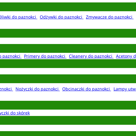
Oliwki do paznokci
Odżywki do paznokci
Zmywacze do paznokci
o paznokci
Primery do paznokci
Cleanery do paznokci
Acetony d
aznokci
Nożyczki do paznokci
Obcinaczki do paznokci
Lampy utw
yczki do skórek