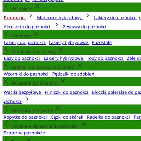
Paznokcie
Promocje
Manicure hybrydowy
Lakiery do paznokci
Akcesoria do paznokci
Zestawy do paznokci
Promocje
Lakiery do paznokci
Lakiery hybrydowe
Pozostałe
Manicure hybrydowy
Bazy do paznokci
Lakiery hybrydowe
Topy do paznokci
Żele d
Pędzle i aplikatory do zdobień
Wzorniki do paznokci
Pędzelki do zdobień
Akcesoria do paznokci
Waciki bezpyłowe
Pilniczki do paznokci
Bloczki polerskie do p
paznokci
Akcesoria do skórek
Kopytka do paznokci
Cążki do skórek
Radełka do paznokci
Pat
Pozostałe akcesoria do paznokci
Sztuczne paznokcie