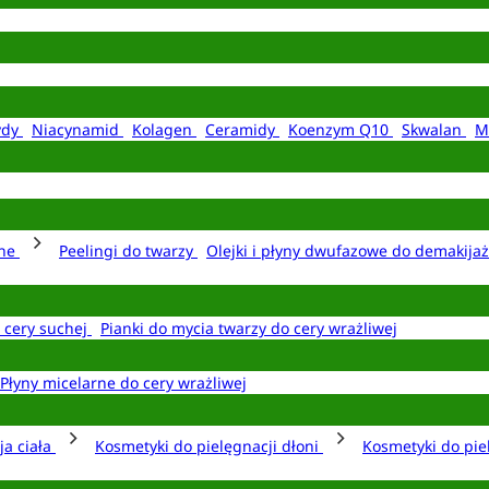
ydy
Niacynamid
Kolagen
Ceramidy
Koenzym Q10
Skwalan
M
rne
Peelingi do twarzy
Olejki i płyny dwufazowe do demakija
o cery suchej
Pianki do mycia twarzy do cery wrażliwej
Płyny micelarne do cery wrażliwej
ja ciała
Kosmetyki do pielęgnacji dłoni
Kosmetyki do pie