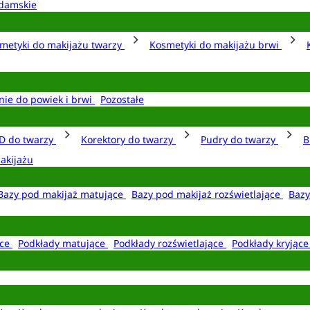
damskie
metyki do makijażu twarzy
Kosmetyki do makijażu brwi
nie do powiek i brwi
Pozostałe
D do twarzy
Korektory do twarzy
Pudry do twarzy
B
akijażu
Bazy pod makijaż matujące
Bazy pod makijaż rozświetlające
Bazy
ące
Podkłady matujące
Podkłady rozświetlające
Podkłady kryjąc