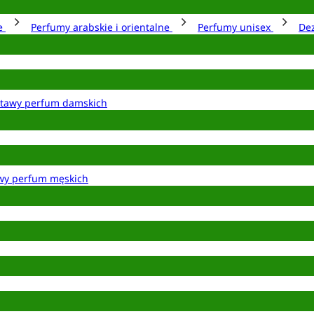
ie
Perfumy arabskie i orientalne
Perfumy unisex
De
tawy perfum damskich
wy perfum męskich