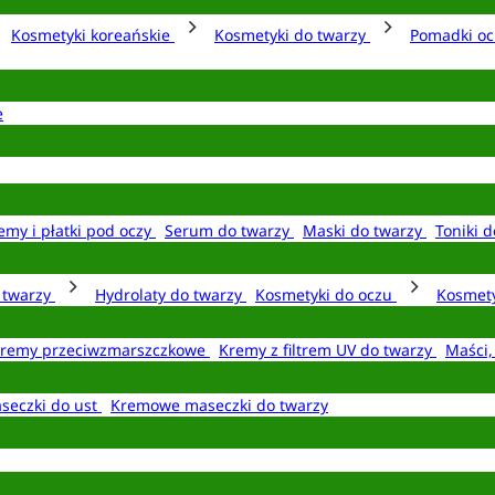
Kosmetyki koreańskie
Kosmetyki do twarzy
Pomadki o
e
emy i płatki pod oczy
Serum do twarzy
Maski do twarzy
Toniki d
o twarzy
Hydrolaty do twarzy
Kosmetyki do oczu
Kosmety
remy przeciwzmarszczkowe
Kremy z filtrem UV do twarzy
Maści,
seczki do ust
Kremowe maseczki do twarzy