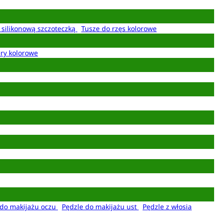
z silikonową szczoteczką
Tusze do rzęs kolorowe
ery kolorowe
 do makijażu oczu
Pędzle do makijażu ust
Pędzle z włosia