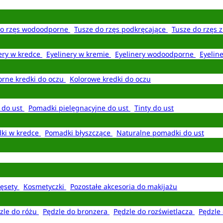
do rzęs wodoodporne
Tusze do rzęs podkręcające
Tusze do rzęs 
ery w kredce
Eyelinery w kremie
Eyelinery wodoodporne
Eyelin
rne kredki do oczu
Kolorowe kredki do oczu
 do ust
Pomadki pielęgnacyjne do ust
Tinty do ust
ki w kredce
Pomadki błyszczące
Naturalne pomadki do ust
ęsety
Kosmetyczki
Pozostałe akcesoria do makijażu
zle do różu
Pędzle do bronzera
Pędzle do rozświetlacza
Pędzle