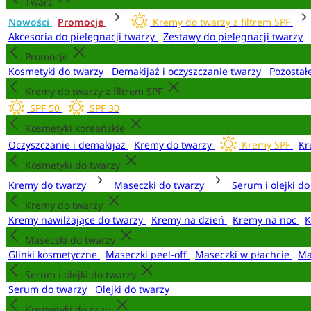
Twarz
Nowości
Promocje
Kremy do twarzy z filtrem SPF
Akcesoria do pielęgnacji twarzy
Zestawy do pielęgnacji twarzy
Promocje
Kosmetyki do twarzy
Demakijaż i oczyszczanie twarzy
Pozostał
Kremy do twarzy z filtrem SPF
SPF 50
SPF 30
Kosmetyki koreańskie
Oczyszczanie i demakijaż
Kremy do twarzy
Kremy SPF
Kr
Kosmetyki do twarzy
Kremy do twarzy
Maseczki do twarzy
Serum i olejki d
Kremy do twarzy
Kremy nawilżające do twarzy
Kremy na dzień
Kremy na noc
K
Maseczki do twarzy
Glinki kosmetyczne
Maseczki peel-off
Maseczki w płachcie
Ma
Serum i olejki do twarzy
Serum do twarzy
Olejki do twarzy
Kosmetyki do oczu