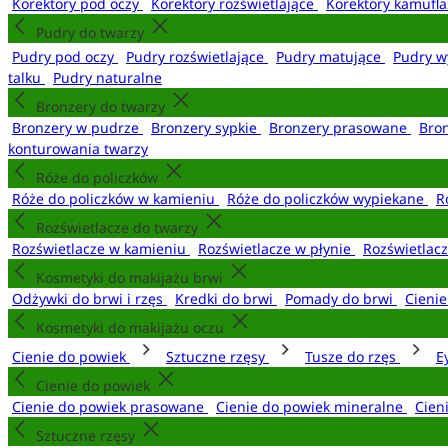
Korektory pod oczy
Korektory rozświetlające
Korektory kamufl
Pudry do twarzy
Pudry pod oczy
Pudry rozświetlające
Pudry matujące
Pudry w
talku
Pudry naturalne
Bronzery do twarzy
Bronzery w pudrze
Bronzery sypkie
Bronzery prasowane
Bro
konturowania twarzy
Róże do policzków
Róże do policzków w kamieniu
Róże do policzków wypiekane
R
Rozświetlacze do twarzy
Rozświetlacze w kamieniu
Rozświetlacze w płynie
Rozświetlacz
Kosmetyki do makijażu brwi
Odżywki do brwi i rzęs
Kredki do brwi
Pomady do brwi
Cieni
Kosmetyki do makijażu oczu
Cienie do powiek
Sztuczne rzęsy
Tusze do rzęs
E
Cienie do powiek
Cienie do powiek prasowane
Cienie do powiek mineralne
Cien
Sztuczne rzęsy