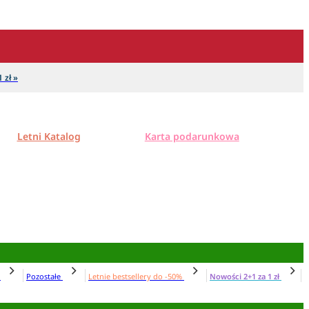
 zł »
Letni Katalog
Karta podarunkowa
N
Pozostałe
Letnie bestsellery do -50%
Nowości 2+1 za 1 zł