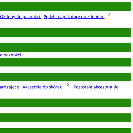
Ozdoby do paznokci
Pędzle i aplikatory do zdobień
o paznokci
ardzające
Akcesoria do skórek
Pozostałe akcesoria do