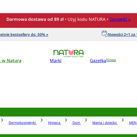
Darmowa dostawa od 89 zł
• Użyj kodu NATURA •
Sprawdź »
etnie bestsellery do -50% »
Nowości 2+1 za 1
o w Natura
Marki
Gazetka
Nowa
Dermokosmetyki
Higiena
Dom
Mama i dziecko
ME