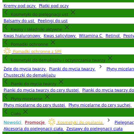
Kremy pod oczy
Płatki pod oczy
Kosmetyki do pielęgnacji ust
Balsamy do ust
Peelingi do ust
Kwasy i składniki aktywne
Kwas hialuronowy
Kwas salicylowy
Witamina C
Retinol
Pept
Pomadki ochronne
Pomadki ochronne z SPF
Kosmetyki do demakijażu i oczyszczania twarzy
Żele do mycia twarzy
Pianki do mycia twarzy
Płyny micela
Chusteczki do demakijażu
Pianki do mycia twarzy
Pianki do mycia twarzy do cery tłustej
Pianki do mycia twarzy d
Płyny micelarne
Płyny micelarne do cery tłustej
Płyny micelarne do cery suchej
Ciało
Nowości
Promocje
Kosmetyki do opalania
Pielęgnac
Akcesoria do pielęgnacji ciała
Zestawy do pielęgnacji ciała