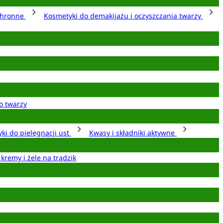
chronne
Kosmetyki do demakijażu i oczyszczania twarzy
o twarzy
ki do pielęgnacji ust
Kwasy i składniki aktywne
 kremy i żele na trądzik