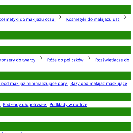
Kosmetyki do makijażu oczu
Kosmetyki do makijażu ust
ronzery do twarzy
Róże do policzków
Rozświetlacze do
 pod makijaż minimalizujące pory
Bazy pod makijaż maskujące
e
Podkłady długotrwałe
Podkłady w pudrze