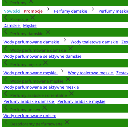
Perfumy
Nowości
Promocje
Perfumy damskie
Perfumy męsk
Promocje
Damskie
Męskie
Perfumy damskie
Wody perfumowane damskie
Wody toaletowe damskie
Zes
Wody perfumowane damskie
Wody perfumowane selektywne damskie
Perfumy męskie
Wody perfumowane męskie
Wody toaletowe męskie
Zesta
Wody perfumowane męskie
Wody perfumowane selektywne męskie
Perfumy arabskie i orientalne
Perfumy arabskie damskie
Perfumy arabskie męskie
Perfumy unisex
Wody perfumowane unisex
Dezodoranty perfumowane