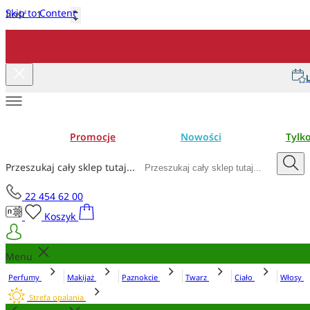
Skip to Content
Ilość
Dodaj do koszyka
L
Promocje
Nowości
Tylk
Przeszukaj cały sklep tutaj...
22 454 62 00
Koszyk
Menu
Perfumy
Makijaż
Paznokcie
Twarz
Ciało
Włosy
Strefa opalania