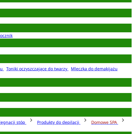
ocznik
żu
Toniki oczyszczające do twarzy
Mleczka do demakijażu
lęgnacji stóp
Produkty do depilacji
Domowe SPA