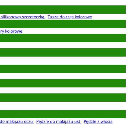
z silikonową szczoteczką
Tusze do rzęs kolorowe
ery kolorowe
 do makijażu oczu
Pędzle do makijażu ust
Pędzle z włosia