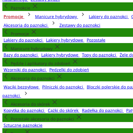
Paznokcie
Promocje
Manicure hybrydowy
Lakiery do paznokci
Akcesoria do paznokci
Zestawy do paznokci
Promocje
Lakiery do paznokci
Lakiery hybrydowe
Pozostałe
Manicure hybrydowy
Bazy do paznokci
Lakiery hybrydowe
Topy do paznokci
Żele d
Pędzle i aplikatory do zdobień
Wzorniki do paznokci
Pędzelki do zdobień
Akcesoria do paznokci
Waciki bezpyłowe
Pilniczki do paznokci
Bloczki polerskie do p
paznokci
Akcesoria do skórek
Kopytka do paznokci
Cążki do skórek
Radełka do paznokci
Pat
Pozostałe akcesoria do paznokci
Sztuczne paznokcie