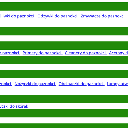
Oliwki do paznokci
Odżywki do paznokci
Zmywacze do paznokci
o paznokci
Primery do paznokci
Cleanery do paznokci
Acetony d
aznokci
Nożyczki do paznokci
Obcinaczki do paznokci
Lampy utw
yczki do skórek