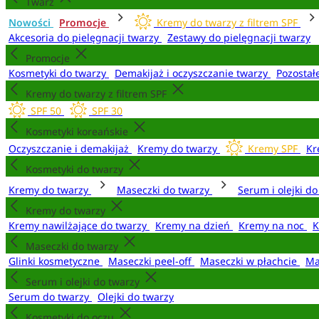
Twarz
Nowości
Promocje
Kremy do twarzy z filtrem SPF
Akcesoria do pielęgnacji twarzy
Zestawy do pielęgnacji twarzy
Promocje
Kosmetyki do twarzy
Demakijaż i oczyszczanie twarzy
Pozostał
Kremy do twarzy z filtrem SPF
SPF 50
SPF 30
Kosmetyki koreańskie
Oczyszczanie i demakijaż
Kremy do twarzy
Kremy SPF
Kr
Kosmetyki do twarzy
Kremy do twarzy
Maseczki do twarzy
Serum i olejki d
Kremy do twarzy
Kremy nawilżające do twarzy
Kremy na dzień
Kremy na noc
K
Maseczki do twarzy
Glinki kosmetyczne
Maseczki peel-off
Maseczki w płachcie
Ma
Serum i olejki do twarzy
Serum do twarzy
Olejki do twarzy
Kosmetyki do oczu