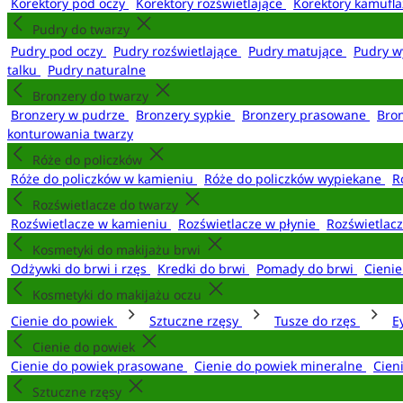
Korektory pod oczy
Korektory rozświetlające
Korektory kamufl
Pudry do twarzy
Pudry pod oczy
Pudry rozświetlające
Pudry matujące
Pudry w
talku
Pudry naturalne
Bronzery do twarzy
Bronzery w pudrze
Bronzery sypkie
Bronzery prasowane
Bro
konturowania twarzy
Róże do policzków
Róże do policzków w kamieniu
Róże do policzków wypiekane
R
Rozświetlacze do twarzy
Rozświetlacze w kamieniu
Rozświetlacze w płynie
Rozświetlacz
Kosmetyki do makijażu brwi
Odżywki do brwi i rzęs
Kredki do brwi
Pomady do brwi
Cieni
Kosmetyki do makijażu oczu
Cienie do powiek
Sztuczne rzęsy
Tusze do rzęs
E
Cienie do powiek
Cienie do powiek prasowane
Cienie do powiek mineralne
Cien
Sztuczne rzęsy