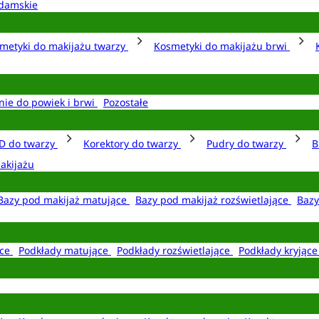
damskie
metyki do makijażu twarzy
Kosmetyki do makijażu brwi
nie do powiek i brwi
Pozostałe
D do twarzy
Korektory do twarzy
Pudry do twarzy
B
akijażu
Bazy pod makijaż matujące
Bazy pod makijaż rozświetlające
Bazy
ące
Podkłady matujące
Podkłady rozświetlające
Podkłady kryjąc