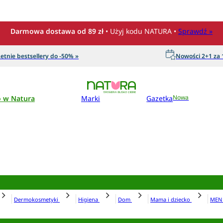
Darmowa dostawa od 89 zł
• Użyj kodu NATURA •
Sprawdź »
etnie bestsellery do -50% »
Nowości 2+1 za 1
o w Natura
Marki
Gazetka
Nowa
Dermokosmetyki
Higiena
Dom
Mama i dziecko
ME