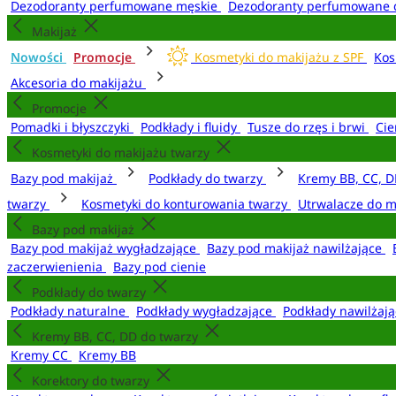
Dezodoranty perfumowane męskie
Dezodoranty perfumowane 
Makijaż
Nowości
Promocje
Kosmetyki do makijażu z SPF
Kos
Akcesoria do makijażu
Promocje
Pomadki i błyszczyki
Podkłady i fluidy
Tusze do rzęs i brwi
Cie
Kosmetyki do makijażu twarzy
Bazy pod makijaż
Podkłady do twarzy
Kremy BB, CC, D
twarzy
Kosmetyki do konturowania twarzy
Utrwalacze do m
Bazy pod makijaż
Bazy pod makijaż wygładzające
Bazy pod makijaż nawilżające
zaczerwienienia
Bazy pod cienie
Podkłady do twarzy
Podkłady naturalne
Podkłady wygładzające
Podkłady nawilżaj
Kremy BB, CC, DD do twarzy
Kremy CC
Kremy BB
Korektory do twarzy