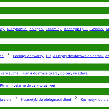
ydy
Niacynamid
Kolagen
Ceramidy
Koenzym Q10
Skwalan
M
rne
Peelingi do twarzy
Olejki i płyny dwufazowe do demakija
o cery suchej
Pianki do mycia twarzy do cery wrażliwej
Płyny micelarne do cery wrażliwej
ja ciała
Kosmetyki do pielęgnacji dłoni
Kosmetyki do pie