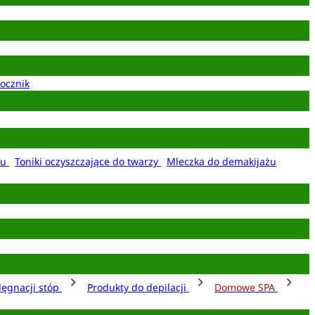
ocznik
żu
Toniki oczyszczające do twarzy
Mleczka do demakijażu
lęgnacji stóp
Produkty do depilacji
Domowe SPA