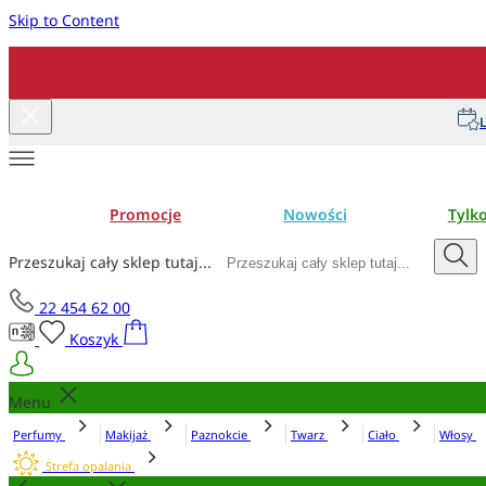
Skip to Content
L
Promocje
Nowości
Tylk
Przeszukaj cały sklep tutaj...
22 454 62 00
Koszyk
Menu
Perfumy
Makijaż
Paznokcie
Twarz
Ciało
Włosy
Strefa opalania