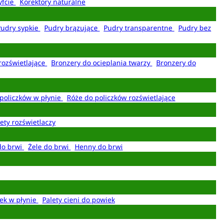
yfcie
Korektory naturalne
Pudry sypkie
Pudry brązujące
Pudry transparentne
Pudry bez
rozświetlające
Bronzery do ocieplania twarzy
Bronzery do
policzków w płynie
Róże do policzków rozświetlające
ety rozświetlaczy
do brwi
Żele do brwi
Henny do brwi
ek w płynie
Palety cieni do powiek