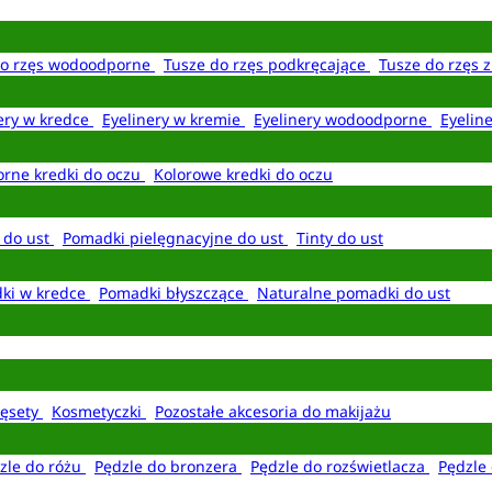
do rzęs wodoodporne
Tusze do rzęs podkręcające
Tusze do rzęs 
ery w kredce
Eyelinery w kremie
Eyelinery wodoodporne
Eyelin
rne kredki do oczu
Kolorowe kredki do oczu
 do ust
Pomadki pielęgnacyjne do ust
Tinty do ust
ki w kredce
Pomadki błyszczące
Naturalne pomadki do ust
ęsety
Kosmetyczki
Pozostałe akcesoria do makijażu
zle do różu
Pędzle do bronzera
Pędzle do rozświetlacza
Pędzle