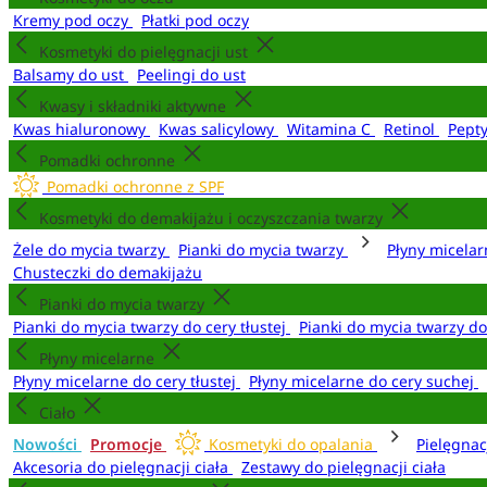
Kremy pod oczy
Płatki pod oczy
Kosmetyki do pielęgnacji ust
Balsamy do ust
Peelingi do ust
Kwasy i składniki aktywne
Kwas hialuronowy
Kwas salicylowy
Witamina C
Retinol
Pept
Pomadki ochronne
Pomadki ochronne z SPF
Kosmetyki do demakijażu i oczyszczania twarzy
Żele do mycia twarzy
Pianki do mycia twarzy
Płyny micela
Chusteczki do demakijażu
Pianki do mycia twarzy
Pianki do mycia twarzy do cery tłustej
Pianki do mycia twarzy d
Płyny micelarne
Płyny micelarne do cery tłustej
Płyny micelarne do cery suchej
Ciało
Nowości
Promocje
Kosmetyki do opalania
Pielęgnac
Akcesoria do pielęgnacji ciała
Zestawy do pielęgnacji ciała