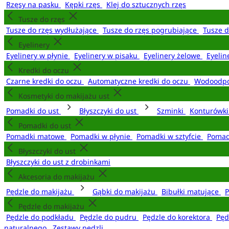
Rzęsy na pasku
Kępki rzęs
Klej do sztucznych rzęs
Tusze do rzęs
Tusze do rzęs wydłużające
Tusze do rzęs pogrubiające
Tusze 
Eyelinery
Eyelinery w płynie
Eyelinery w pisaku
Eyelinery żelowe
Eyelin
Kredki do oczu
Czarne kredki do oczu
Automatyczne kredki do oczu
Wodoodpo
Kosmetyki do makijażu ust
Pomadki do ust
Błyszczyki do ust
Szminki
Konturówki
Pomadki do ust
Pomadki matowe
Pomadki w płynie
Pomadki w sztyfcie
Pomad
Błyszczyki do ust
Błyszczyki do ust z drobinkami
Akcesoria do makijażu
Pędzle do makijażu
Gąbki do makijażu
Bibułki matujące
P
Pędzle do makijażu
Pędzle do podkładu
Pędzle do pudru
Pędzle do korektora
Pęd
naturalnego
Zestawy pędzli