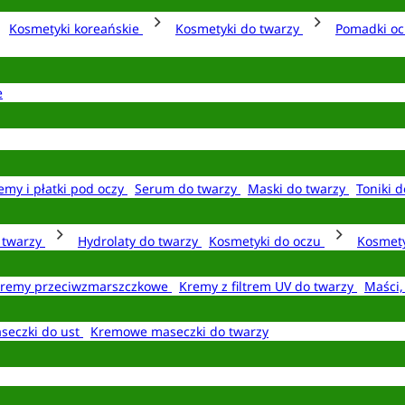
Kosmetyki koreańskie
Kosmetyki do twarzy
Pomadki o
e
emy i płatki pod oczy
Serum do twarzy
Maski do twarzy
Toniki d
o twarzy
Hydrolaty do twarzy
Kosmetyki do oczu
Kosmety
remy przeciwzmarszczkowe
Kremy z filtrem UV do twarzy
Maści,
seczki do ust
Kremowe maseczki do twarzy