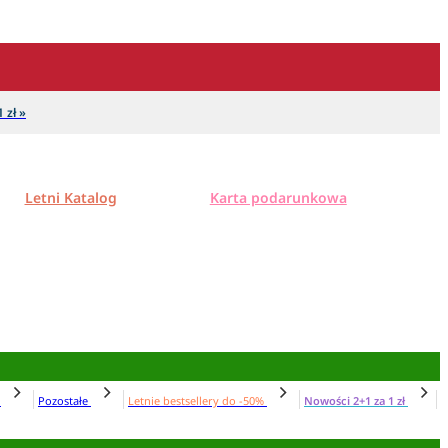
 zł »
Letni Katalog
Karta podarunkowa
N
Pozostałe
Letnie bestsellery do -50%
Nowości 2+1 za 1 zł