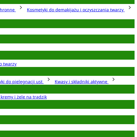
chronne
Kosmetyki do demakijażu i oczyszczania twarzy
o twarzy
ki do pielęgnacji ust
Kwasy i składniki aktywne
 kremy i żele na trądzik