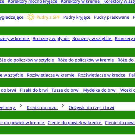
aże
Korektory mocno kryjące
Korektory w kremie
Korektory w szt
ygładzające
Pudry z SPF
Pudry kryjące
Pudry prasowane
nzery w kremie
Bronzery w płynie
Bronzery w sztyfcie
Bronzery 
óże do policzków w sztyfcie
Róże do policzków w kremie
Róże do 
e w sztyfcie
Rozświetlacze w kremie
Rozświetlacze w kredce
Pal
e do brwi
Pisaki do brwi
Tusze do brwi
Mydełka do brwi
Woski 
yelinery
Kredki do oczu
Odżywki do rzęs i brwi
ie do powiek w kremie
Cienie do powiek w kredce
Cienie do powi