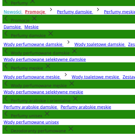
Perfumy
Nowości
Promocje
Perfumy damskie
Perfumy męsk
Promocje
Damskie
Męskie
Perfumy damskie
Wody perfumowane damskie
Wody toaletowe damskie
Zes
Wody perfumowane damskie
Wody perfumowane selektywne damskie
Perfumy męskie
Wody perfumowane męskie
Wody toaletowe męskie
Zesta
Wody perfumowane męskie
Wody perfumowane selektywne męskie
Perfumy arabskie i orientalne
Perfumy arabskie damskie
Perfumy arabskie męskie
Perfumy unisex
Wody perfumowane unisex
Dezodoranty perfumowane