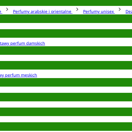
ie
Perfumy arabskie i orientalne
Perfumy unisex
De
tawy perfum damskich
wy perfum męskich