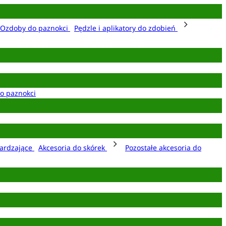
Ozdoby do paznokci
Pędzle i aplikatory do zdobień
o paznokci
ardzające
Akcesoria do skórek
Pozostałe akcesoria do