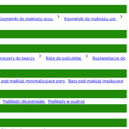
Kosmetyki do makijażu oczu
Kosmetyki do makijażu ust
ronzery do twarzy
Róże do policzków
Rozświetlacze do
 pod makijaż minimalizujące pory
Bazy pod makijaż maskujące
e
Podkłady długotrwałe
Podkłady w pudrze