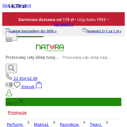
Skip to Content
14,79 zł
Ilość
Darmowa dostawa od 119 zł
• Użyj kodu FREE •
Sprawdź »
Letnie bestsellery do -50% »
Nowości 2+1 za 1 zł »
Dodaj do koszyka
Przeszukaj cały sklep tutaj...
22 454 62 00
Koszyk
Menu
Promocje
Perfumy
Makijaż
Paznokcie
Twarz