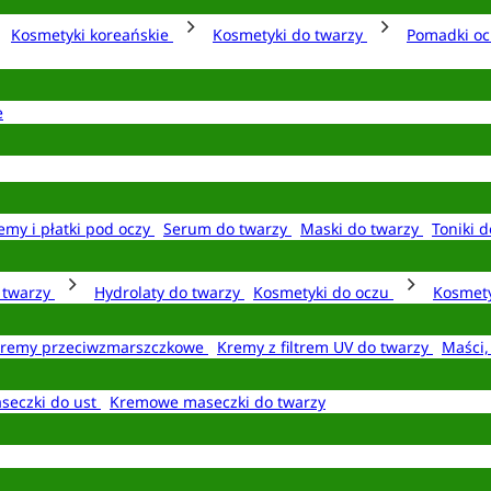
Kosmetyki koreańskie
Kosmetyki do twarzy
Pomadki o
e
emy i płatki pod oczy
Serum do twarzy
Maski do twarzy
Toniki d
o twarzy
Hydrolaty do twarzy
Kosmetyki do oczu
Kosmety
remy przeciwzmarszczkowe
Kremy z filtrem UV do twarzy
Maści,
seczki do ust
Kremowe maseczki do twarzy