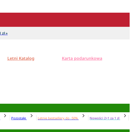
 zł »
Letni Katalog
Karta podarunkowa
N
Pozostałe
Letnie bestsellery do -50%
Nowości 2+1 za 1 zł