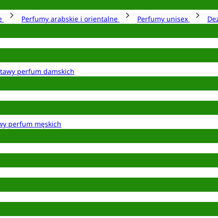
ie
Perfumy arabskie i orientalne
Perfumy unisex
De
tawy perfum damskich
wy perfum męskich