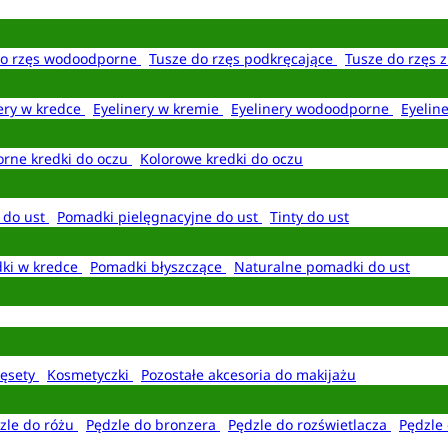
do rzęs wodoodporne
Tusze do rzęs podkręcające
Tusze do rzęs 
ery w kredce
Eyelinery w kremie
Eyelinery wodoodporne
Eyelin
rne kredki do oczu
Kolorowe kredki do oczu
 do ust
Pomadki pielęgnacyjne do ust
Tinty do ust
ki w kredce
Pomadki błyszczące
Naturalne pomadki do ust
ęsety
Kosmetyczki
Pozostałe akcesoria do makijażu
zle do różu
Pędzle do bronzera
Pędzle do rozświetlacza
Pędzle