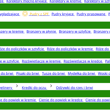
aże
Korektory mocno kryjące
Korektory w kremie
Korektory w szt
ygładzające
Pudry z SPF
Pudry kryjące
Pudry prasowane
nzery w kremie
Bronzery w płynie
Bronzery w sztyfcie
Bronzery 
óże do policzków w sztyfcie
Róże do policzków w kremie
Róże do 
e w sztyfcie
Rozświetlacze w kremie
Rozświetlacze w kredce
Pal
e do brwi
Pisaki do brwi
Tusze do brwi
Mydełka do brwi
Woski 
yelinery
Kredki do oczu
Odżywki do rzęs i brwi
ie do powiek w kremie
Cienie do powiek w kredce
Cienie do powi