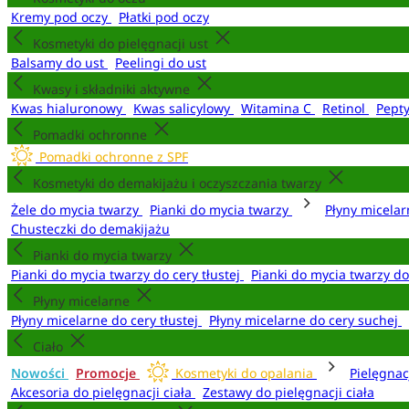
Kremy pod oczy
Płatki pod oczy
Kosmetyki do pielęgnacji ust
Balsamy do ust
Peelingi do ust
Kwasy i składniki aktywne
Kwas hialuronowy
Kwas salicylowy
Witamina C
Retinol
Pept
Pomadki ochronne
Pomadki ochronne z SPF
Kosmetyki do demakijażu i oczyszczania twarzy
Żele do mycia twarzy
Pianki do mycia twarzy
Płyny micela
Chusteczki do demakijażu
Pianki do mycia twarzy
Pianki do mycia twarzy do cery tłustej
Pianki do mycia twarzy d
Płyny micelarne
Płyny micelarne do cery tłustej
Płyny micelarne do cery suchej
Ciało
Nowości
Promocje
Kosmetyki do opalania
Pielęgnac
Akcesoria do pielęgnacji ciała
Zestawy do pielęgnacji ciała