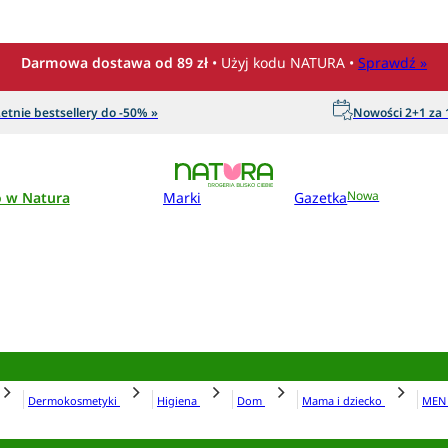
Darmowa dostawa od 89 zł
• Użyj kodu NATURA •
Sprawdź »
etnie bestsellery do -50% »
Nowości 2+1 za 1
o w Natura
Marki
Gazetka
Nowa
Dermokosmetyki
Higiena
Dom
Mama i dziecko
ME