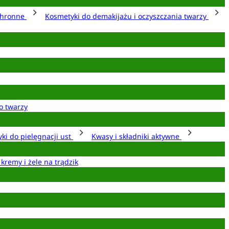
chronne
Kosmetyki do demakijażu i oczyszczania twarzy
o twarzy
ki do pielęgnacji ust
Kwasy i składniki aktywne
 kremy i żele na trądzik