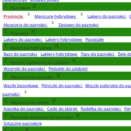
Paznokcie
Promocje
Manicure hybrydowy
Lakiery do paznokci
Akcesoria do paznokci
Zestawy do paznokci
Promocje
Lakiery do paznokci
Lakiery hybrydowe
Pozostałe
Manicure hybrydowy
Bazy do paznokci
Lakiery hybrydowe
Topy do paznokci
Żele d
Pędzle i aplikatory do zdobień
Wzorniki do paznokci
Pędzelki do zdobień
Akcesoria do paznokci
Waciki bezpyłowe
Pilniczki do paznokci
Bloczki polerskie do p
paznokci
Akcesoria do skórek
Kopytka do paznokci
Cążki do skórek
Radełka do paznokci
Pat
Pozostałe akcesoria do paznokci
Sztuczne paznokcie