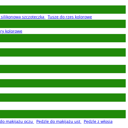
z silikonową szczoteczką
Tusze do rzęs kolorowe
ery kolorowe
 do makijażu oczu
Pędzle do makijażu ust
Pędzle z włosia