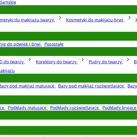
damskie
metyki do makijażu twarzy
Kosmetyki do makijażu brwi
nie do powiek i brwi
Pozostałe
D do twarzy
Korektory do twarzy
Pudry do twarzy
B
akijażu
Bazy pod makijaż matujące
Bazy pod makijaż rozświetlające
Bazy
ące
Podkłady matujące
Podkłady rozświetlające
Podkłady kryjąc