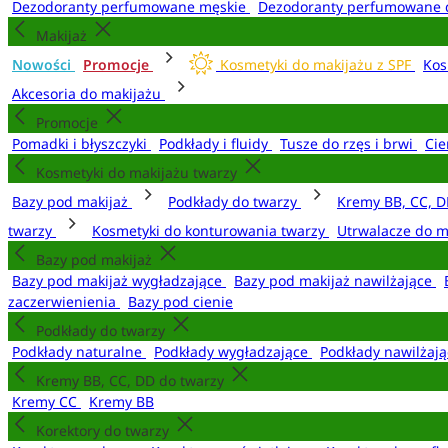
Dezodoranty perfumowane męskie
Dezodoranty perfumowane 
Makijaż
Nowości
Promocje
Kosmetyki do makijażu z SPF
Kos
Akcesoria do makijażu
Promocje
Pomadki i błyszczyki
Podkłady i fluidy
Tusze do rzęs i brwi
Cie
Kosmetyki do makijażu twarzy
Bazy pod makijaż
Podkłady do twarzy
Kremy BB, CC, D
twarzy
Kosmetyki do konturowania twarzy
Utrwalacze do m
Bazy pod makijaż
Bazy pod makijaż wygładzające
Bazy pod makijaż nawilżające
zaczerwienienia
Bazy pod cienie
Podkłady do twarzy
Podkłady naturalne
Podkłady wygładzające
Podkłady nawilżaj
Kremy BB, CC, DD do twarzy
Kremy CC
Kremy BB
Korektory do twarzy