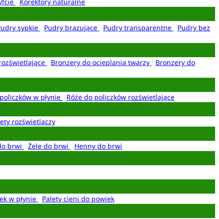
yfcie
Korektory naturalne
Pudry sypkie
Pudry brązujące
Pudry transparentne
Pudry bez
rozświetlające
Bronzery do ocieplania twarzy
Bronzery do
policzków w płynie
Róże do policzków rozświetlające
ety rozświetlaczy
do brwi
Żele do brwi
Henny do brwi
ek w płynie
Palety cieni do powiek