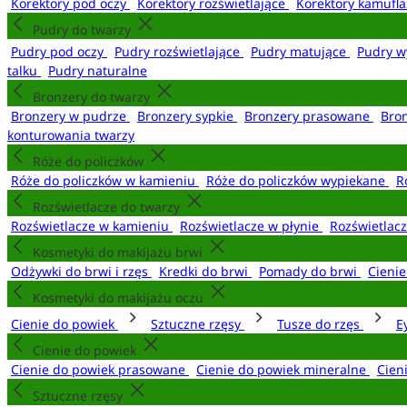
Korektory pod oczy
Korektory rozświetlające
Korektory kamufl
Pudry do twarzy
Pudry pod oczy
Pudry rozświetlające
Pudry matujące
Pudry w
talku
Pudry naturalne
Bronzery do twarzy
Bronzery w pudrze
Bronzery sypkie
Bronzery prasowane
Bro
konturowania twarzy
Róże do policzków
Róże do policzków w kamieniu
Róże do policzków wypiekane
R
Rozświetlacze do twarzy
Rozświetlacze w kamieniu
Rozświetlacze w płynie
Rozświetlacz
Kosmetyki do makijażu brwi
Odżywki do brwi i rzęs
Kredki do brwi
Pomady do brwi
Cieni
Kosmetyki do makijażu oczu
Cienie do powiek
Sztuczne rzęsy
Tusze do rzęs
E
Cienie do powiek
Cienie do powiek prasowane
Cienie do powiek mineralne
Cien
Sztuczne rzęsy