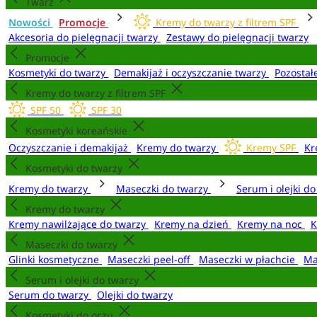
Twarz
Nowości
Promocje
Kremy do twarzy z filtrem SPF
Akcesoria do pielęgnacji twarzy
Zestawy do pielęgnacji twarzy
Promocje
Kosmetyki do twarzy
Demakijaż i oczyszczanie twarzy
Pozostał
Kremy do twarzy z filtrem SPF
SPF 50
SPF 30
Kosmetyki koreańskie
Oczyszczanie i demakijaż
Kremy do twarzy
Kremy SPF
Kr
Kosmetyki do twarzy
Kremy do twarzy
Maseczki do twarzy
Serum i olejki d
Kremy do twarzy
Kremy nawilżające do twarzy
Kremy na dzień
Kremy na noc
K
Maseczki do twarzy
Glinki kosmetyczne
Maseczki peel-off
Maseczki w płachcie
Ma
Serum i olejki do twarzy
Serum do twarzy
Olejki do twarzy
Kosmetyki do oczu