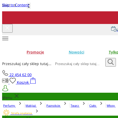
Skip to Content
Ilość
Dodaj do koszyka
L
Promocje
Nowości
Tylk
Przeszukaj cały sklep tutaj...
22 454 62 00
Koszyk
Menu
Perfumy
Makijaż
Paznokcie
Twarz
Ciało
Włosy
Strefa opalania