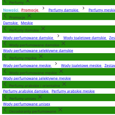
Perfumy
Nowości
Promocje
Perfumy damskie
Perfumy męsk
Promocje
Damskie
Męskie
Perfumy damskie
Wody perfumowane damskie
Wody toaletowe damskie
Zes
Wody perfumowane damskie
Wody perfumowane selektywne damskie
Perfumy męskie
Wody perfumowane męskie
Wody toaletowe męskie
Zesta
Wody perfumowane męskie
Wody perfumowane selektywne męskie
Perfumy arabskie i orientalne
Perfumy arabskie damskie
Perfumy arabskie męskie
Perfumy unisex
Wody perfumowane unisex
Dezodoranty perfumowane