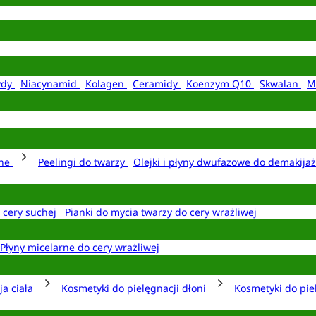
ydy
Niacynamid
Kolagen
Ceramidy
Koenzym Q10
Skwalan
M
rne
Peelingi do twarzy
Olejki i płyny dwufazowe do demakija
o cery suchej
Pianki do mycia twarzy do cery wrażliwej
Płyny micelarne do cery wrażliwej
ja ciała
Kosmetyki do pielęgnacji dłoni
Kosmetyki do pie