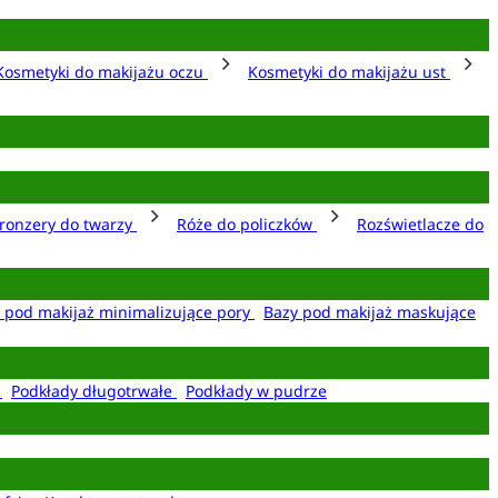
Kosmetyki do makijażu oczu
Kosmetyki do makijażu ust
ronzery do twarzy
Róże do policzków
Rozświetlacze do
 pod makijaż minimalizujące pory
Bazy pod makijaż maskujące
e
Podkłady długotrwałe
Podkłady w pudrze