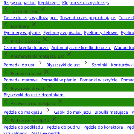
Rzęsy na pasku
Kępki rzęs
Klej do sztucznych rzęs
Tusze do rzęs
Tusze do rzęs wydłużające
Tusze do rzęs pogrubiające
Tusze 
Eyelinery
Eyelinery w płynie
Eyelinery w pisaku
Eyelinery żelowe
Eyelin
Kredki do oczu
Czarne kredki do oczu
Automatyczne kredki do oczu
Wodoodpo
Kosmetyki do makijażu ust
Pomadki do ust
Błyszczyki do ust
Szminki
Konturówki
Pomadki do ust
Pomadki matowe
Pomadki w płynie
Pomadki w sztyfcie
Pomad
Błyszczyki do ust
Błyszczyki do ust z drobinkami
Akcesoria do makijażu
Pędzle do makijażu
Gąbki do makijażu
Bibułki matujące
P
Pędzle do makijażu
Pędzle do podkładu
Pędzle do pudru
Pędzle do korektora
Pęd
naturalnego
Zestawy pędzli