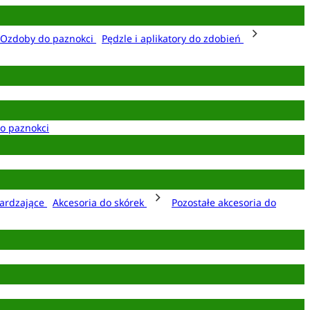
Ozdoby do paznokci
Pędzle i aplikatory do zdobień
o paznokci
ardzające
Akcesoria do skórek
Pozostałe akcesoria do