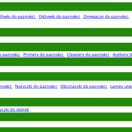
Oliwki do paznokci
Odżywki do paznokci
Zmywacze do paznokci
o paznokci
Primery do paznokci
Cleanery do paznokci
Acetony d
aznokci
Nożyczki do paznokci
Obcinaczki do paznokci
Lampy utw
yczki do skórek