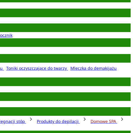
ocznik
żu
Toniki oczyszczające do twarzy
Mleczka do demakijażu
lęgnacji stóp
Produkty do depilacji
Domowe SPA