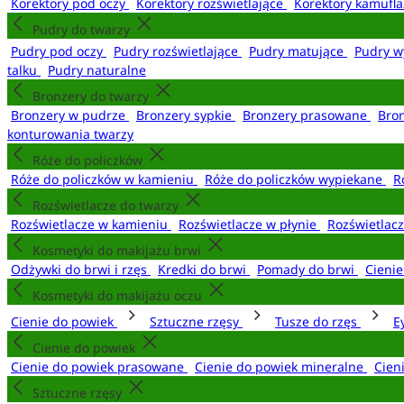
Korektory pod oczy
Korektory rozświetlające
Korektory kamufl
Pudry do twarzy
Pudry pod oczy
Pudry rozświetlające
Pudry matujące
Pudry w
talku
Pudry naturalne
Bronzery do twarzy
Bronzery w pudrze
Bronzery sypkie
Bronzery prasowane
Bro
konturowania twarzy
Róże do policzków
Róże do policzków w kamieniu
Róże do policzków wypiekane
R
Rozświetlacze do twarzy
Rozświetlacze w kamieniu
Rozświetlacze w płynie
Rozświetlacz
Kosmetyki do makijażu brwi
Odżywki do brwi i rzęs
Kredki do brwi
Pomady do brwi
Cieni
Kosmetyki do makijażu oczu
Cienie do powiek
Sztuczne rzęsy
Tusze do rzęs
E
Cienie do powiek
Cienie do powiek prasowane
Cienie do powiek mineralne
Cien
Sztuczne rzęsy