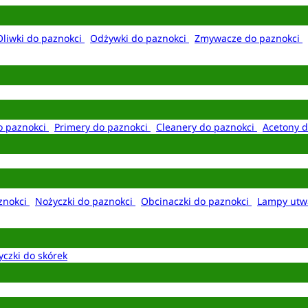
Oliwki do paznokci
Odżywki do paznokci
Zmywacze do paznokci
o paznokci
Primery do paznokci
Cleanery do paznokci
Acetony d
aznokci
Nożyczki do paznokci
Obcinaczki do paznokci
Lampy utw
yczki do skórek