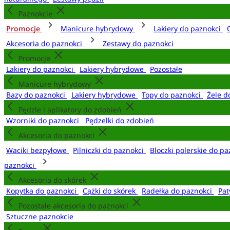
Paznokcie
Promocje
Manicure hybrydowy
Lakiery do paznokci
Akcesoria do paznokci
Zestawy do paznokci
Promocje
Lakiery do paznokci
Lakiery hybrydowe
Pozostałe
Manicure hybrydowy
Bazy do paznokci
Lakiery hybrydowe
Topy do paznokci
Żele d
Pędzle i aplikatory do zdobień
Wzorniki do paznokci
Pędzelki do zdobień
Akcesoria do paznokci
Waciki bezpyłowe
Pilniczki do paznokci
Bloczki polerskie do p
paznokci
Akcesoria do skórek
Kopytka do paznokci
Cążki do skórek
Radełka do paznokci
Pat
Pozostałe akcesoria do paznokci
Sztuczne paznokcie