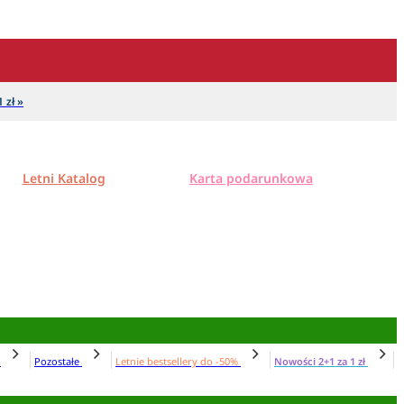
 zł »
Letni Katalog
Karta podarunkowa
N
Pozostałe
Letnie bestsellery do -50%
Nowości 2+1 za 1 zł