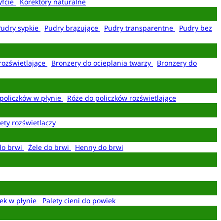
yfcie
Korektory naturalne
Pudry sypkie
Pudry brązujące
Pudry transparentne
Pudry bez
rozświetlające
Bronzery do ocieplania twarzy
Bronzery do
policzków w płynie
Róże do policzków rozświetlające
ety rozświetlaczy
do brwi
Żele do brwi
Henny do brwi
ek w płynie
Palety cieni do powiek