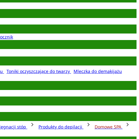
ocznik
żu
Toniki oczyszczające do twarzy
Mleczka do demakijażu
lęgnacji stóp
Produkty do depilacji
Domowe SPA