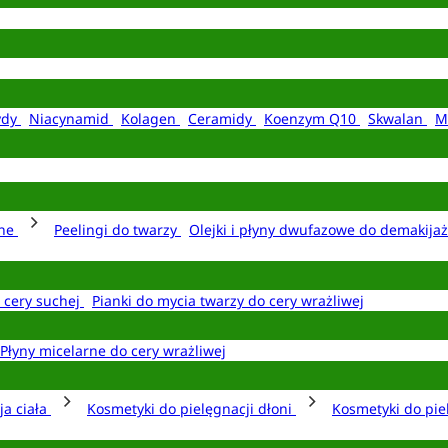
ydy
Niacynamid
Kolagen
Ceramidy
Koenzym Q10
Skwalan
M
rne
Peelingi do twarzy
Olejki i płyny dwufazowe do demakija
o cery suchej
Pianki do mycia twarzy do cery wrażliwej
Płyny micelarne do cery wrażliwej
ja ciała
Kosmetyki do pielęgnacji dłoni
Kosmetyki do pie