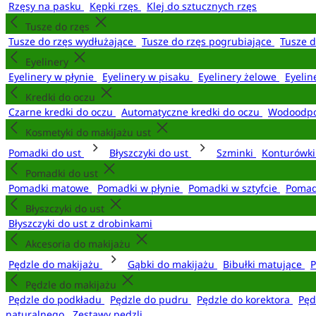
Rzęsy na pasku
Kępki rzęs
Klej do sztucznych rzęs
Tusze do rzęs
Tusze do rzęs wydłużające
Tusze do rzęs pogrubiające
Tusze 
Eyelinery
Eyelinery w płynie
Eyelinery w pisaku
Eyelinery żelowe
Eyelin
Kredki do oczu
Czarne kredki do oczu
Automatyczne kredki do oczu
Wodoodpo
Kosmetyki do makijażu ust
Pomadki do ust
Błyszczyki do ust
Szminki
Konturówki
Pomadki do ust
Pomadki matowe
Pomadki w płynie
Pomadki w sztyfcie
Pomad
Błyszczyki do ust
Błyszczyki do ust z drobinkami
Akcesoria do makijażu
Pędzle do makijażu
Gąbki do makijażu
Bibułki matujące
P
Pędzle do makijażu
Pędzle do podkładu
Pędzle do pudru
Pędzle do korektora
Pęd
naturalnego
Zestawy pędzli