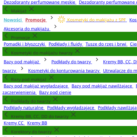
Dezodoranty perfumowane męskie
Dezodoranty perfumowane 
Makijaż
Nowości
Promocje
Kosmetyki do makijażu z SPF
Kos
Akcesoria do makijażu
Promocje
Pomadki i błyszczyki
Podkłady i fluidy
Tusze do rzęs i brwi
Cie
Kosmetyki do makijażu twarzy
Bazy pod makijaż
Podkłady do twarzy
Kremy BB, CC, D
twarzy
Kosmetyki do konturowania twarzy
Utrwalacze do m
Bazy pod makijaż
Bazy pod makijaż wygładzające
Bazy pod makijaż nawilżające
zaczerwienienia
Bazy pod cienie
Podkłady do twarzy
Podkłady naturalne
Podkłady wygładzające
Podkłady nawilżaj
Kremy BB, CC, DD do twarzy
Kremy CC
Kremy BB
Korektory do twarzy