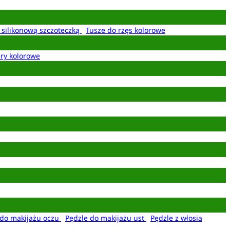
z silikonową szczoteczką
Tusze do rzęs kolorowe
ery kolorowe
 do makijażu oczu
Pędzle do makijażu ust
Pędzle z włosia