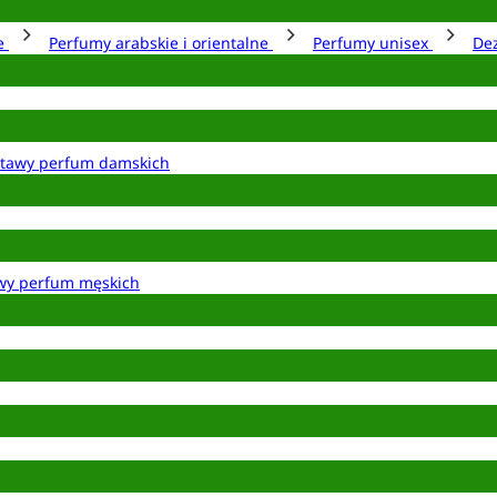
ie
Perfumy arabskie i orientalne
Perfumy unisex
De
tawy perfum damskich
wy perfum męskich