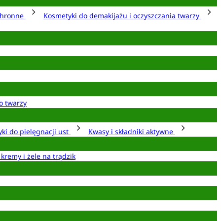
chronne
Kosmetyki do demakijażu i oczyszczania twarzy
o twarzy
ki do pielęgnacji ust
Kwasy i składniki aktywne
 kremy i żele na trądzik