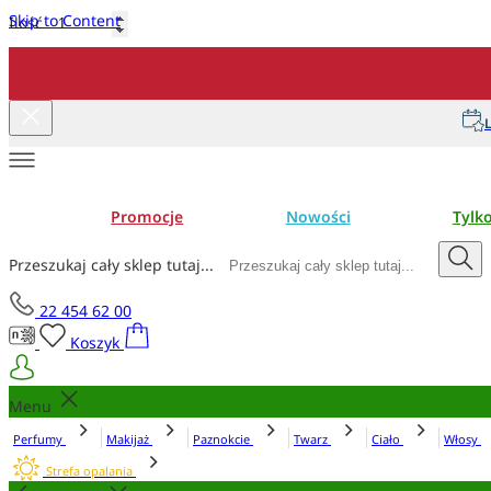
Skip to Content
Ilość
Dodaj do koszyka
L
Promocje
Nowości
Tylk
Przeszukaj cały sklep tutaj...
22 454 62 00
Koszyk
Menu
Perfumy
Makijaż
Paznokcie
Twarz
Ciało
Włosy
Strefa opalania