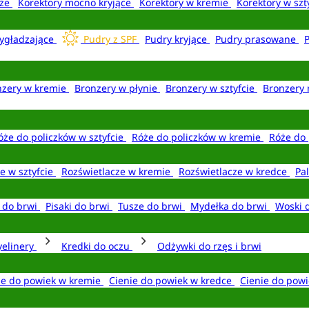
aże
Korektory mocno kryjące
Korektory w kremie
Korektory w szt
ygładzające
Pudry z SPF
Pudry kryjące
Pudry prasowane
nzery w kremie
Bronzery w płynie
Bronzery w sztyfcie
Bronzery 
óże do policzków w sztyfcie
Róże do policzków w kremie
Róże do 
e w sztyfcie
Rozświetlacze w kremie
Rozświetlacze w kredce
Pal
e do brwi
Pisaki do brwi
Tusze do brwi
Mydełka do brwi
Woski 
yelinery
Kredki do oczu
Odżywki do rzęs i brwi
ie do powiek w kremie
Cienie do powiek w kredce
Cienie do powi