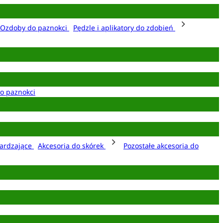
Ozdoby do paznokci
Pędzle i aplikatory do zdobień
o paznokci
ardzające
Akcesoria do skórek
Pozostałe akcesoria do