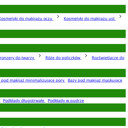
Kosmetyki do makijażu oczu
Kosmetyki do makijażu ust
ronzery do twarzy
Róże do policzków
Rozświetlacze do
 pod makijaż minimalizujące pory
Bazy pod makijaż maskujące
e
Podkłady długotrwałe
Podkłady w pudrze