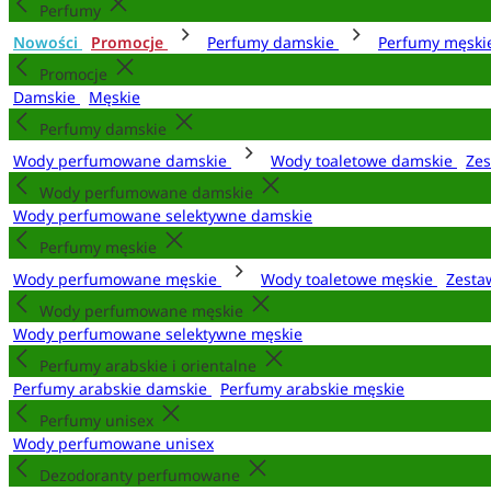
Perfumy
Nowości
Promocje
Perfumy damskie
Perfumy męsk
Promocje
Damskie
Męskie
Perfumy damskie
Wody perfumowane damskie
Wody toaletowe damskie
Zes
Wody perfumowane damskie
Wody perfumowane selektywne damskie
Perfumy męskie
Wody perfumowane męskie
Wody toaletowe męskie
Zesta
Wody perfumowane męskie
Wody perfumowane selektywne męskie
Perfumy arabskie i orientalne
Perfumy arabskie damskie
Perfumy arabskie męskie
Perfumy unisex
Wody perfumowane unisex
Dezodoranty perfumowane