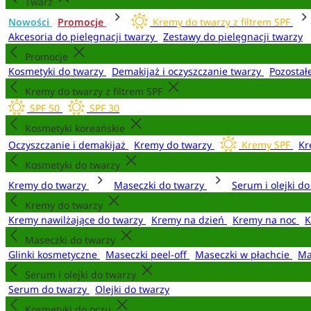
Twarz
Nowości
Promocje
Kremy do twarzy z filtrem SPF
Akcesoria do pielęgnacji twarzy
Zestawy do pielęgnacji twarzy
Promocje
Kosmetyki do twarzy
Demakijaż i oczyszczanie twarzy
Pozostał
Kremy do twarzy z filtrem SPF
SPF 50
SPF 30
Kosmetyki koreańskie
Oczyszczanie i demakijaż
Kremy do twarzy
Kremy SPF
Kr
Kosmetyki do twarzy
Kremy do twarzy
Maseczki do twarzy
Serum i olejki d
Kremy do twarzy
Kremy nawilżające do twarzy
Kremy na dzień
Kremy na noc
K
Maseczki do twarzy
Glinki kosmetyczne
Maseczki peel-off
Maseczki w płachcie
Ma
Serum i olejki do twarzy
Serum do twarzy
Olejki do twarzy
Kosmetyki do oczu