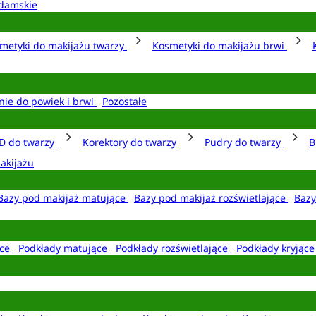
damskie
metyki do makijażu twarzy
Kosmetyki do makijażu brwi
nie do powiek i brwi
Pozostałe
D do twarzy
Korektory do twarzy
Pudry do twarzy
B
akijażu
Bazy pod makijaż matujące
Bazy pod makijaż rozświetlające
Bazy
ące
Podkłady matujące
Podkłady rozświetlające
Podkłady kryjąc