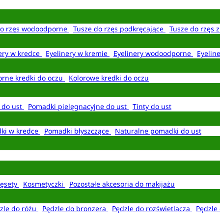
do rzęs wodoodporne
Tusze do rzęs podkręcające
Tusze do rzęs 
ery w kredce
Eyelinery w kremie
Eyelinery wodoodporne
Eyelin
rne kredki do oczu
Kolorowe kredki do oczu
 do ust
Pomadki pielęgnacyjne do ust
Tinty do ust
ki w kredce
Pomadki błyszczące
Naturalne pomadki do ust
ęsety
Kosmetyczki
Pozostałe akcesoria do makijażu
zle do różu
Pędzle do bronzera
Pędzle do rozświetlacza
Pędzle