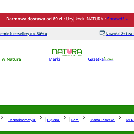
Darmowa dostawa od 89 zł
• Użyj kodu NATURA •
Sprawdź »
etnie bestsellery do -50% »
Nowości 2+1 za 1
o w Natura
Marki
Gazetka
Nowa
Dermokosmetyki
Higiena
Dom
Mama i dziecko
ME