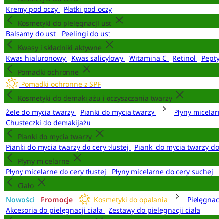
Kremy pod oczy
Płatki pod oczy
Kosmetyki do pielęgnacji ust
Balsamy do ust
Peelingi do ust
Kwasy i składniki aktywne
Kwas hialuronowy
Kwas salicylowy
Witamina C
Retinol
Pept
Pomadki ochronne
Pomadki ochronne z SPF
Kosmetyki do demakijażu i oczyszczania twarzy
Żele do mycia twarzy
Pianki do mycia twarzy
Płyny micela
Chusteczki do demakijażu
Pianki do mycia twarzy
Pianki do mycia twarzy do cery tłustej
Pianki do mycia twarzy d
Płyny micelarne
Płyny micelarne do cery tłustej
Płyny micelarne do cery suchej
Ciało
Nowości
Promocje
Kosmetyki do opalania
Pielęgnac
Akcesoria do pielęgnacji ciała
Zestawy do pielęgnacji ciała