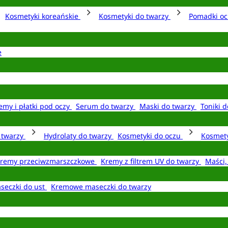
Kosmetyki koreańskie
Kosmetyki do twarzy
Pomadki o
e
emy i płatki pod oczy
Serum do twarzy
Maski do twarzy
Toniki d
o twarzy
Hydrolaty do twarzy
Kosmetyki do oczu
Kosmety
remy przeciwzmarszczkowe
Kremy z filtrem UV do twarzy
Maści,
seczki do ust
Kremowe maseczki do twarzy