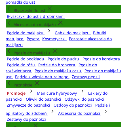
pomadki do ust
Błyszczyki do ust
Błyszczyki do ust z drobinkami
Akcesoria do makijażu
Pędzle do makijażu
Gąbki do makijażu
Bibułki
matujące
Pęsety
Kosmetyczki
Pozostałe akcesoria do
makijażu
Pędzle do makijażu
Pędzle do podkładu
Pędzle do pudru
Pędzle do korektora
Pędzle do różu
Pędzle do bronzera
Pędzle do
rozświetlacza
Pędzle do makijażu oczu
Pędzle do makijażu
ust
Pędzle z włosia naturalnego
Zestawy pędzli
Paznokcie
Promocje
Manicure hybrydowy
Lakiery do
paznokci
Oliwki do paznokci
Odżywki do paznokci
Zmywacze do paznokci
Ozdoby do paznokci
Pędzle i
aplikatory do zdobień
Akcesoria do paznokci
Zestawy do paznokci