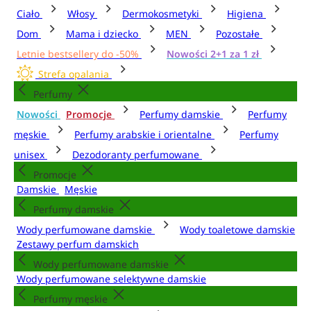
Ciało
Włosy
Dermokosmetyki
Higiena
Dom
Mama i dziecko
MEN
Pozostałe
Letnie bestsellery do -50%
Nowości 2+1 za 1 zł
Strefa opalania
Perfumy
Nowości
Promocje
Perfumy damskie
Perfumy
męskie
Perfumy arabskie i orientalne
Perfumy
unisex
Dezodoranty perfumowane
Promocje
Damskie
Męskie
Perfumy damskie
Wody perfumowane damskie
Wody toaletowe damskie
Zestawy perfum damskich
Wody perfumowane damskie
Wody perfumowane selektywne damskie
Perfumy męskie