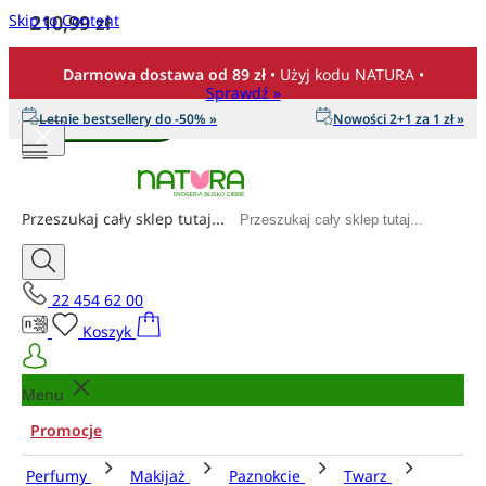
Skip to Content
210,99 zł
Ilość
Darmowa dostawa od 89 zł
• Użyj kodu NATURA •
Sprawdź »
Letnie bestsellery do -50% »
Nowości 2+1 za 1 zł »
Dodaj do koszyka
Przeszukaj cały sklep tutaj...
22 454 62 00
Koszyk
Menu
Promocje
Perfumy
Makijaż
Paznokcie
Twarz