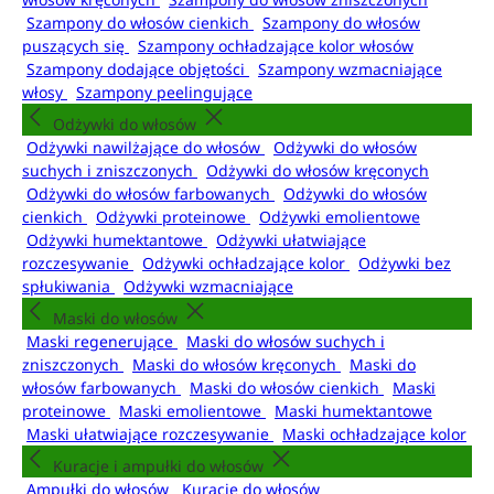
Szampony do włosów cienkich
Szampony do włosów
puszących się
Szampony ochładzające kolor włosów
Szampony dodające objętości
Szampony wzmacniające
włosy
Szampony peelingujące
Odżywki do włosów
Odżywki nawilżające do włosów
Odżywki do włosów
suchych i zniszczonych
Odżywki do włosów kręconych
Odżywki do włosów farbowanych
Odżywki do włosów
cienkich
Odżywki proteinowe
Odżywki emolientowe
Odżywki humektantowe
Odżywki ułatwiające
rozczesywanie
Odżywki ochładzające kolor
Odżywki bez
spłukiwania
Odżywki wzmacniające
Maski do włosów
Maski regenerujące
Maski do włosów suchych i
zniszczonych
Maski do włosów kręconych
Maski do
włosów farbowanych
Maski do włosów cienkich
Maski
proteinowe
Maski emolientowe
Maski humektantowe
Maski ułatwiające rozczesywanie
Maski ochładzające kolor
Kuracje i ampułki do włosów
Ampułki do włosów
Kuracje do włosów