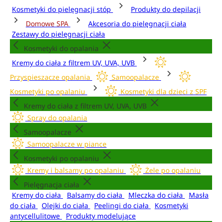
Kosmetyki do pielęgnacji stóp
Produkty do depilacji
Domowe SPA
Akcesoria do pielęgnacji ciała
Zestawy do pielęgnacji ciała
Kosmetyki do opalania
Kremy do ciała z filtrem UV, UVA, UVB
Przyspieszacze opalania
Samoopalacze
Kosmetyki po opalaniu
Kosmetyki dla dzieci z SPF
Kremy do ciała z filtrem UV, UVA, UVB
Spray do opalania
Samoopalacze
Samoopalacze w piance
Kosmetyki po opalaniu
Kremy i balsamy po opalaniu
Żele po opalaniu
Pielęgnacja ciała
Kremy do ciała
Balsamy do ciała
Mleczka do ciała
Masła
do ciała
Olejki do ciała
Peelingi do ciała
Kosmetyki
antycellulitowe
Produkty modelujące