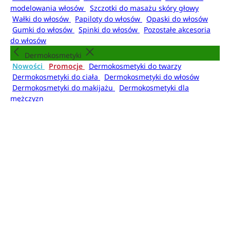
modelowania włosów
Szczotki do masażu skóry głowy
Wałki do włosów
Papiloty do włosów
Opaski do włosów
Gumki do włosów
Spinki do włosów
Pozostałe akcesoria
do włosów
Dermokosmetyki
Nowości
Promocje
Dermokosmetyki do twarzy
Dermokosmetyki do ciała
Dermokosmetyki do włosów
Dermokosmetyki do makijażu
Dermokosmetyki dla
mężczyzn
Higiena
Nowości
Promocje
Kosmetyki do kąpieli
Mydła do
rąk
Dezodoranty i antyperspiranty
Mgiełki do
ciała
Higiena jamy ustnej
Higiena intymna
Artykuły higieniczne
Kosmetyki do kąpieli
Żele i pianki pod prysznic
Płyny do kąpieli
Olejki do
kąpieli
Kule do kąpieli
Sole do kąpieli
Pudry do kąpieli
Akcesoria do kąpieli