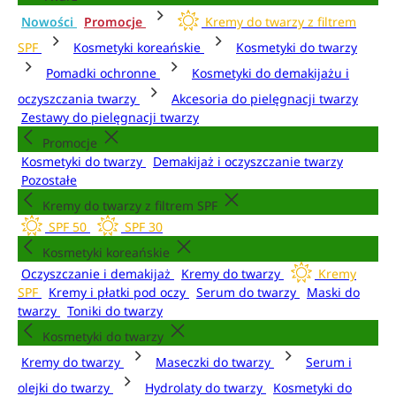
Nowości
Promocje
Kremy do twarzy z filtrem
SPF
Kosmetyki koreańskie
Kosmetyki do twarzy
Pomadki ochronne
Kosmetyki do demakijażu i
oczyszczania twarzy
Akcesoria do pielęgnacji twarzy
Zestawy do pielęgnacji twarzy
Promocje
Kosmetyki do twarzy
Demakijaż i oczyszczanie twarzy
Pozostałe
Kremy do twarzy z filtrem SPF
SPF 50
SPF 30
Kosmetyki koreańskie
Oczyszczanie i demakijaż
Kremy do twarzy
Kremy
SPF
Kremy i płatki pod oczy
Serum do twarzy
Maski do
twarzy
Toniki do twarzy
Kosmetyki do twarzy
Kremy do twarzy
Maseczki do twarzy
Serum i
olejki do twarzy
Hydrolaty do twarzy
Kosmetyki do