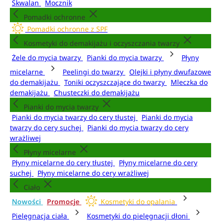
Skwalan
Mocznik
Pomadki ochronne
Pomadki ochronne z SPF
Kosmetyki do demakijażu i oczyszczania twarzy
Żele do mycia twarzy
Pianki do mycia twarzy
Płyny
micelarne
Peelingi do twarzy
Olejki i płyny dwufazowe
do demakijażu
Toniki oczyszczające do twarzy
Mleczka do
demakijażu
Chusteczki do demakijażu
Pianki do mycia twarzy
Pianki do mycia twarzy do cery tłustej
Pianki do mycia
twarzy do cery suchej
Pianki do mycia twarzy do cery
wrażliwej
Płyny micelarne
Płyny micelarne do cery tłustej
Płyny micelarne do cery
suchej
Płyny micelarne do cery wrażliwej
Ciało
Nowości
Promocje
Kosmetyki do opalania
Pielęgnacja ciała
Kosmetyki do pielęgnacji dłoni