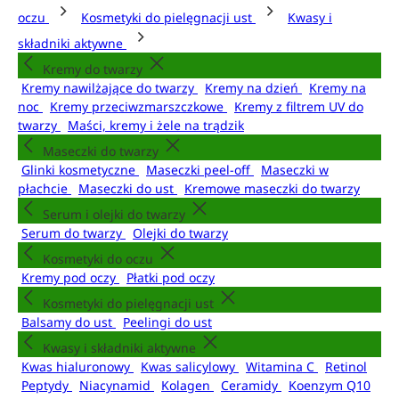
oczu
Kosmetyki do pielęgnacji ust
Kwasy i
składniki aktywne
Kremy do twarzy
Kremy nawilżające do twarzy
Kremy na dzień
Kremy na
noc
Kremy przeciwzmarszczkowe
Kremy z filtrem UV do
twarzy
Maści, kremy i żele na trądzik
Maseczki do twarzy
Glinki kosmetyczne
Maseczki peel-off
Maseczki w
płachcie
Maseczki do ust
Kremowe maseczki do twarzy
Serum i olejki do twarzy
Serum do twarzy
Olejki do twarzy
Kosmetyki do oczu
Kremy pod oczy
Płatki pod oczy
Kosmetyki do pielęgnacji ust
Balsamy do ust
Peelingi do ust
Kwasy i składniki aktywne
Kwas hialuronowy
Kwas salicylowy
Witamina C
Retinol
Peptydy
Niacynamid
Kolagen
Ceramidy
Koenzym Q10