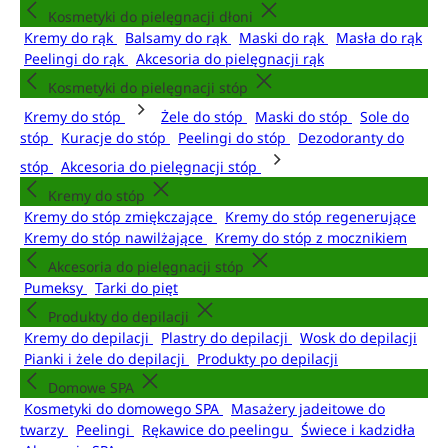
Kosmetyki do pielęgnacji dłoni
Kremy do rąk
Balsamy do rąk
Maski do rąk
Masła do rąk
Peelingi do rąk
Akcesoria do pielęgnacji rąk
Kosmetyki do pielęgnacji stóp
Kremy do stóp
Żele do stóp
Maski do stóp
Sole do
stóp
Kuracje do stóp
Peelingi do stóp
Dezodoranty do
stóp
Akcesoria do pielęgnacji stóp
Kremy do stóp
Kremy do stóp zmiękczające
Kremy do stóp regenerujące
Kremy do stóp nawilżające
Kremy do stóp z mocznikiem
Akcesoria do pielęgnacji stóp
Pumeksy
Tarki do pięt
Produkty do depilacji
Kremy do depilacji
Plastry do depilacji
Wosk do depilacji
Pianki i żele do depilacji
Produkty po depilacji
Domowe SPA
Kosmetyki do domowego SPA
Masażery jadeitowe do
twarzy
Peelingi
Rękawice do peelingu
Świece i kadzidła