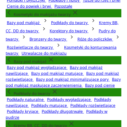
Pomadki i błyszczyki
Podkłady i fluidy
Tusze do rzęs i brwi
Cienie do powiek i brwi
Pozostałe
Kosmetyki do makijażu twarzy
Bazy pod makijaż
Podkłady do twarzy
Kremy BB,
CC, DD do twarzy
Korektory do twarzy
Pudry do
twarzy
Bronzery do twarzy
Róże do policzków
Rozświetlacze do twarzy
Kosmetyki do konturowania
twarzy
Utrwalacze do makijażu
Bazy pod makijaż
Bazy pod makijaż wygładzające
Bazy pod makijaż
nawilżające
Bazy pod makijaż matujące
Bazy pod makijaż
rozświetlające
Bazy pod makijaż minimalizujące pory
Bazy
pod makijaż maskujące zaczerwienienia
Bazy pod cienie
Podkłady do twarzy
Podkłady naturalne
Podkłady wygładzające
Podkłady
nawilżające
Podkłady matujące
Podkłady rozświetlające
Podkłady kryjące
Podkłady długotrwałe
Podkłady w
pudrze
Kremy BB, CC, DD do twarzy