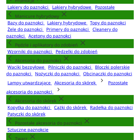
Promocje
Lakiery do paznokci
Lakiery hybrydowe
Pozostałe
Manicure hybrydowy
Bazy do paznokci
Lakiery hybrydowe
Topy do paznokci
Żele do paznokci
Primery do paznokci
Cleanery do
paznokci
Acetony do paznokci
Pędzle i aplikatory do zdobień
Wzorniki do paznokci
Pędzelki do zdobień
Akcesoria do paznokci
Waciki bezpyłowe
Pilniczki do paznokci
Bloczki polerskie
do paznokci
Nożyczki do paznokci
Obcinaczki do paznokci
Lampy utwardzające
Akcesoria do skórek
Pozostałe
akcesoria do paznokci
Akcesoria do skórek
Kopytka do paznokci
Cążki do skórek
Radełka do paznokci
Patyczki do skórek
Pozostałe akcesoria do paznokci
Sztuczne paznokcie
Twarz