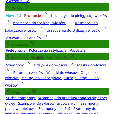
Akcesoria SPA
Włosy
Nowości
Promocje
Kosmetyki do pielęgnacji włosów
Kosmetyki do stylizacji włosów
Kosmetyki do
koloryzacji włosów
Urządzenia do stylizacji włosów
Akcesoria do włosów
Promocje
Pielęgnacja
Koloryzacja i stylizacja
Pozostałe
Kosmetyki do pielęgnacji włosów
Szampony
Odżywki do włosów
Maski do włosów
Serum do włosów
Wcierki do włosów
Olejki do
włosów
Peelingi do skóry głowy
Kuracje i ampułki do
włosów
Szampony
Suche szampony
Szampony do przetłuszczającej się skóry
głowy
Szampony do włosów farbowanych
Szampony
przeciwłupieżowe
Szampony bez SLS
Szampony do
włosów kręconych
Szampony do włosów zniszczonych