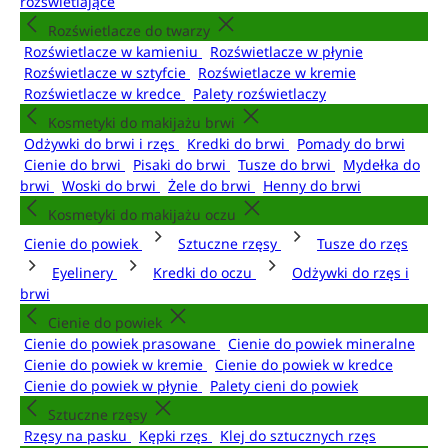
rozświetlające
Rozświetlacze do twarzy
Rozświetlacze w kamieniu
Rozświetlacze w płynie
Rozświetlacze w sztyfcie
Rozświetlacze w kremie
Rozświetlacze w kredce
Palety rozświetlaczy
Kosmetyki do makijażu brwi
Odżywki do brwi i rzęs
Kredki do brwi
Pomady do brwi
Cienie do brwi
Pisaki do brwi
Tusze do brwi
Mydełka do
brwi
Woski do brwi
Żele do brwi
Henny do brwi
Kosmetyki do makijażu oczu
Cienie do powiek
Sztuczne rzęsy
Tusze do rzęs
Eyelinery
Kredki do oczu
Odżywki do rzęs i
brwi
Cienie do powiek
Cienie do powiek prasowane
Cienie do powiek mineralne
Cienie do powiek w kremie
Cienie do powiek w kredce
Cienie do powiek w płynie
Palety cieni do powiek
Sztuczne rzęsy
Rzęsy na pasku
Kępki rzęs
Klej do sztucznych rzęs