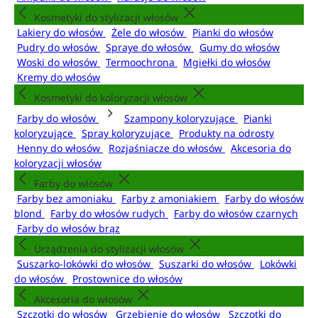
Kosmetyki do stylizacji włosów
Lakiery do włosów
Żele do włosów
Pianki do włosów
Pudry do włosów
Spraye do włosów
Gumy do włosów
Woski do włosów
Termoochrona
Mgiełki do włosów
Kremy do włosów
Kosmetyki do koloryzacji włosów
Farby do włosów
Szampony koloryzujące
Pianki
koloryzujące
Spray koloryzujące
Produkty na odrosty
Henny do włosów
Rozjaśniacze do włosów
Akcesoria do
koloryzacji włosów
Farby do włosów
Farby bez amoniaku
Farby z amoniakiem
Farby do włosów
blond
Farby do włosów rudych
Farby do włosów czarnych
Farby do włosów brąz
Urządzenia do stylizacji włosów
Suszarko-lokówki do włosów
Suszarki do włosów
Lokówki
do włosów
Prostownice do włosów
Akcesoria do włosów
Szczotki do włosów
Grzebienie do włosów
Szczotki do