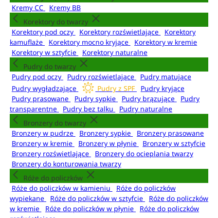
Kremy CC
Kremy BB
Korektory do twarzy
Korektory pod oczy
Korektory rozświetlające
Korektory
kamuflaże
Korektory mocno kryjące
Korektory w kremie
Korektory w sztyfcie
Korektory naturalne
Pudry do twarzy
Pudry pod oczy
Pudry rozświetlające
Pudry matujące
Pudry wygładzające
Pudry z SPF
Pudry kryjące
Pudry prasowane
Pudry sypkie
Pudry brązujące
Pudry
transparentne
Pudry bez talku
Pudry naturalne
Bronzery do twarzy
Bronzery w pudrze
Bronzery sypkie
Bronzery prasowane
Bronzery w kremie
Bronzery w płynie
Bronzery w sztyfcie
Bronzery rozświetlające
Bronzery do ocieplania twarzy
Bronzery do konturowania twarzy
Róże do policzków
Róże do policzków w kamieniu
Róże do policzków
wypiekane
Róże do policzków w sztyfcie
Róże do policzków
w kremie
Róże do policzków w płynie
Róże do policzków