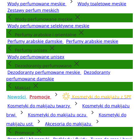
Wody perfumowane męskie
Wody toaletowe męskie
Zestawy perfum męskich
Wody perfumowane męskie
Wody perfumowane selektywne męskie
Perfumy arabskie i orientalne
Perfumy arabskie damskie
Perfumy arabskie męskie
Perfumy unisex
Wody perfumowane unisex
Dezodoranty perfumowane
Dezodoranty perfumowane męskie
Dezodoranty
perfumowane damskie
Makijaż
Nowości
Promocje
Kosmetyki do makijażu z SPF
Kosmetyki do makijażu twarzy
Kosmetyki do makijażu
brwi
Kosmetyki do makijażu oczu
Kosmetyki do
makijażu ust
Akcesoria do makijażu
Promocje