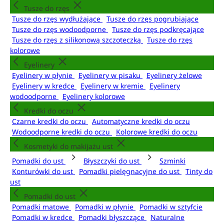
Tusze do rzęs
Tusze do rzęs wydłużające
Tusze do rzęs pogrubiające
Tusze do rzęs wodoodporne
Tusze do rzęs podkręcające
Tusze do rzęs z silikonową szczoteczką
Tusze do rzęs
kolorowe
Eyelinery
Eyelinery w płynie
Eyelinery w pisaku
Eyelinery żelowe
Eyelinery w kredce
Eyelinery w kremie
Eyelinery
wodoodporne
Eyelinery kolorowe
Kredki do oczu
Czarne kredki do oczu
Automatyczne kredki do oczu
Wodoodporne kredki do oczu
Kolorowe kredki do oczu
Kosmetyki do makijażu ust
Pomadki do ust
Błyszczyki do ust
Szminki
Konturówki do ust
Pomadki pielęgnacyjne do ust
Tinty do
ust
Pomadki do ust
Pomadki matowe
Pomadki w płynie
Pomadki w sztyfcie
Pomadki w kredce
Pomadki błyszczące
Naturalne