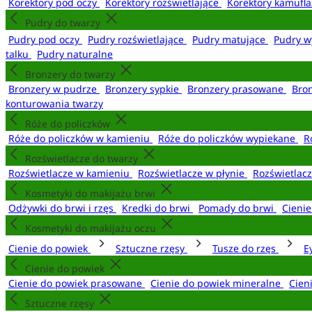
Korektory pod oczy
Korektory rozświetlające
Korektory kamufl
Pudry do twarzy
Pudry pod oczy
Pudry rozświetlające
Pudry matujące
Pudry w
talku
Pudry naturalne
Bronzery do twarzy
Bronzery w pudrze
Bronzery sypkie
Bronzery prasowane
Bro
konturowania twarzy
Róże do policzków
Róże do policzków w kamieniu
Róże do policzków wypiekane
R
Rozświetlacze do twarzy
Rozświetlacze w kamieniu
Rozświetlacze w płynie
Rozświetlacz
Kosmetyki do makijażu brwi
Odżywki do brwi i rzęs
Kredki do brwi
Pomady do brwi
Cieni
Kosmetyki do makijażu oczu
Cienie do powiek
Sztuczne rzęsy
Tusze do rzęs
E
Cienie do powiek
Cienie do powiek prasowane
Cienie do powiek mineralne
Cien
Sztuczne rzęsy