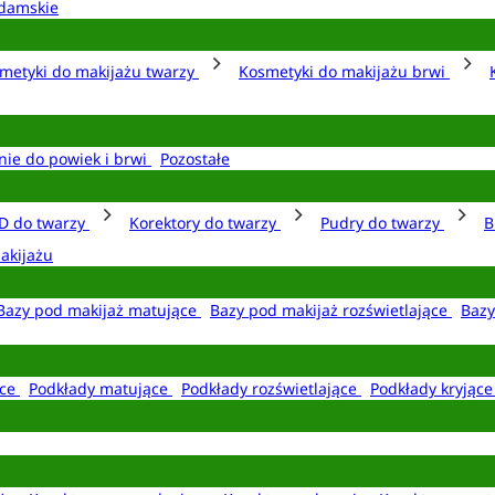
damskie
metyki do makijażu twarzy
Kosmetyki do makijażu brwi
nie do powiek i brwi
Pozostałe
D do twarzy
Korektory do twarzy
Pudry do twarzy
B
akijażu
Bazy pod makijaż matujące
Bazy pod makijaż rozświetlające
Bazy
ące
Podkłady matujące
Podkłady rozświetlające
Podkłady kryjąc