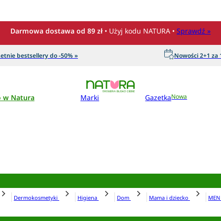
Darmowa dostawa od 89 zł
• Użyj kodu NATURA •
Sprawdź »
etnie bestsellery do -50% »
Nowości 2+1 za 1
o w Natura
Marki
Gazetka
Nowa
Dermokosmetyki
Higiena
Dom
Mama i dziecko
ME