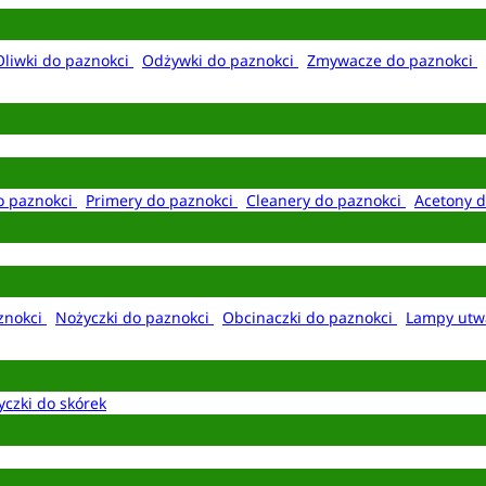
Oliwki do paznokci
Odżywki do paznokci
Zmywacze do paznokci
o paznokci
Primery do paznokci
Cleanery do paznokci
Acetony d
aznokci
Nożyczki do paznokci
Obcinaczki do paznokci
Lampy utw
yczki do skórek