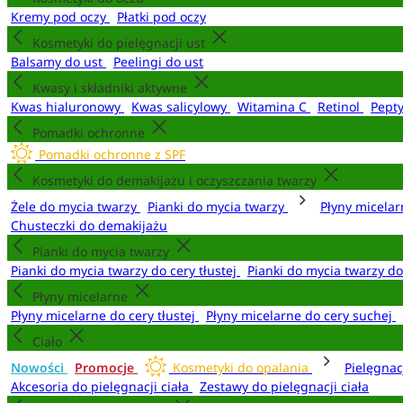
Kremy pod oczy
Płatki pod oczy
Kosmetyki do pielęgnacji ust
Balsamy do ust
Peelingi do ust
Kwasy i składniki aktywne
Kwas hialuronowy
Kwas salicylowy
Witamina C
Retinol
Pept
Pomadki ochronne
Pomadki ochronne z SPF
Kosmetyki do demakijażu i oczyszczania twarzy
Żele do mycia twarzy
Pianki do mycia twarzy
Płyny micela
Chusteczki do demakijażu
Pianki do mycia twarzy
Pianki do mycia twarzy do cery tłustej
Pianki do mycia twarzy d
Płyny micelarne
Płyny micelarne do cery tłustej
Płyny micelarne do cery suchej
Ciało
Nowości
Promocje
Kosmetyki do opalania
Pielęgnac
Akcesoria do pielęgnacji ciała
Zestawy do pielęgnacji ciała