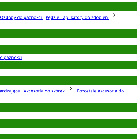
Ozdoby do paznokci
Pędzle i aplikatory do zdobień
o paznokci
ardzające
Akcesoria do skórek
Pozostałe akcesoria do