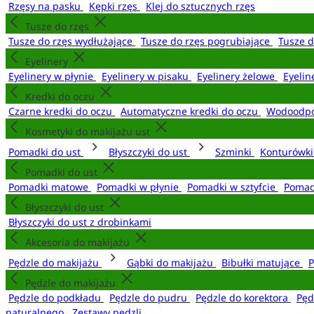
Rzęsy na pasku
Kępki rzęs
Klej do sztucznych rzęs
Tusze do rzęs
Tusze do rzęs wydłużające
Tusze do rzęs pogrubiające
Tusze 
Eyelinery
Eyelinery w płynie
Eyelinery w pisaku
Eyelinery żelowe
Eyelin
Kredki do oczu
Czarne kredki do oczu
Automatyczne kredki do oczu
Wodoodpo
Kosmetyki do makijażu ust
Pomadki do ust
Błyszczyki do ust
Szminki
Konturówki
Pomadki do ust
Pomadki matowe
Pomadki w płynie
Pomadki w sztyfcie
Pomad
Błyszczyki do ust
Błyszczyki do ust z drobinkami
Akcesoria do makijażu
Pędzle do makijażu
Gąbki do makijażu
Bibułki matujące
P
Pędzle do makijażu
Pędzle do podkładu
Pędzle do pudru
Pędzle do korektora
Pęd
naturalnego
Zestawy pędzli