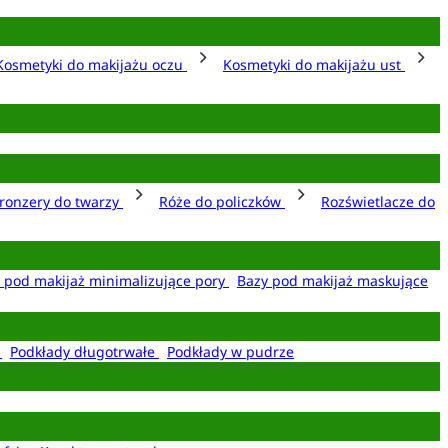
Kosmetyki do makijażu oczu
Kosmetyki do makijażu ust
ronzery do twarzy
Róże do policzków
Rozświetlacze do
 pod makijaż minimalizujące pory
Bazy pod makijaż maskujące
e
Podkłady długotrwałe
Podkłady w pudrze