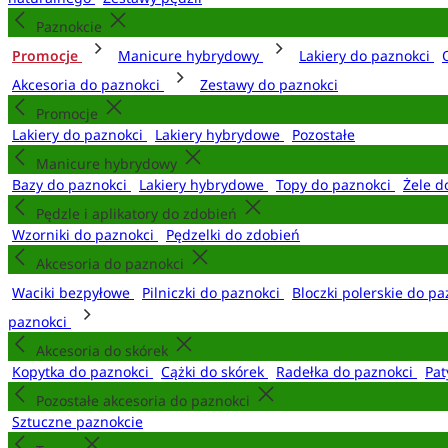
Paznokcie
Promocje
Manicure hybrydowy
Lakiery do paznokci
Akcesoria do paznokci
Zestawy do paznokci
Promocje
Lakiery do paznokci
Lakiery hybrydowe
Pozostałe
Manicure hybrydowy
Bazy do paznokci
Lakiery hybrydowe
Topy do paznokci
Żele d
Pędzle i aplikatory do zdobień
Wzorniki do paznokci
Pędzelki do zdobień
Akcesoria do paznokci
Waciki bezpyłowe
Pilniczki do paznokci
Bloczki polerskie do p
paznokci
Akcesoria do skórek
Kopytka do paznokci
Cążki do skórek
Radełka do paznokci
Pat
Pozostałe akcesoria do paznokci
Sztuczne paznokcie