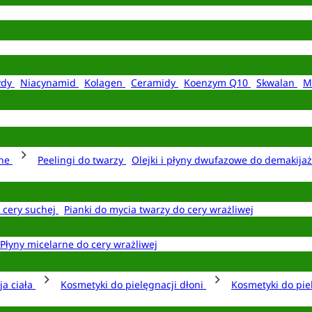
ydy
Niacynamid
Kolagen
Ceramidy
Koenzym Q10
Skwalan
M
rne
Peelingi do twarzy
Olejki i płyny dwufazowe do demakija
o cery suchej
Pianki do mycia twarzy do cery wrażliwej
Płyny micelarne do cery wrażliwej
ja ciała
Kosmetyki do pielęgnacji dłoni
Kosmetyki do pie