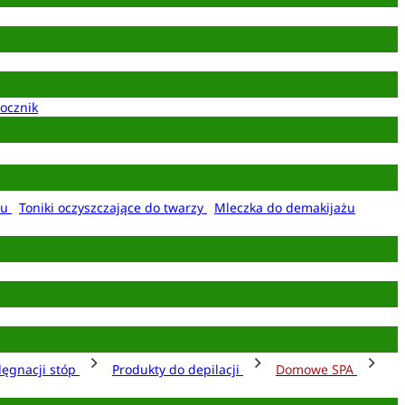
ocznik
żu
Toniki oczyszczające do twarzy
Mleczka do demakijażu
lęgnacji stóp
Produkty do depilacji
Domowe SPA