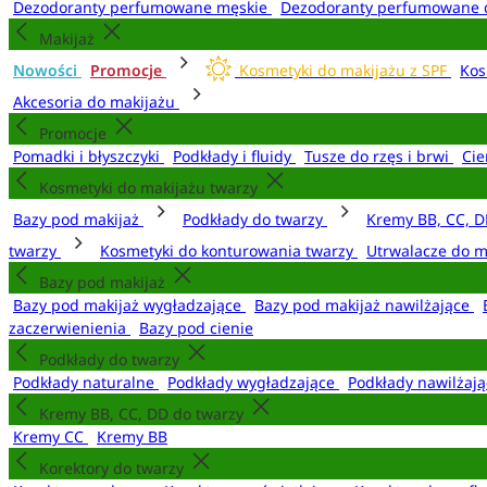
Dezodoranty perfumowane męskie
Dezodoranty perfumowane 
Makijaż
Nowości
Promocje
Kosmetyki do makijażu z SPF
Kos
Akcesoria do makijażu
Promocje
Pomadki i błyszczyki
Podkłady i fluidy
Tusze do rzęs i brwi
Cie
Kosmetyki do makijażu twarzy
Bazy pod makijaż
Podkłady do twarzy
Kremy BB, CC, D
twarzy
Kosmetyki do konturowania twarzy
Utrwalacze do m
Bazy pod makijaż
Bazy pod makijaż wygładzające
Bazy pod makijaż nawilżające
zaczerwienienia
Bazy pod cienie
Podkłady do twarzy
Podkłady naturalne
Podkłady wygładzające
Podkłady nawilżaj
Kremy BB, CC, DD do twarzy
Kremy CC
Kremy BB
Korektory do twarzy