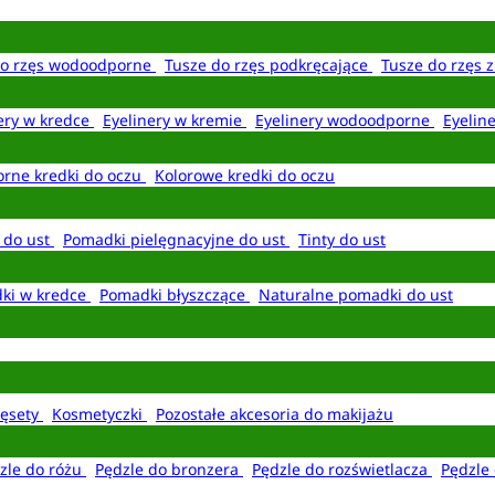
do rzęs wodoodporne
Tusze do rzęs podkręcające
Tusze do rzęs 
ery w kredce
Eyelinery w kremie
Eyelinery wodoodporne
Eyelin
rne kredki do oczu
Kolorowe kredki do oczu
 do ust
Pomadki pielęgnacyjne do ust
Tinty do ust
ki w kredce
Pomadki błyszczące
Naturalne pomadki do ust
ęsety
Kosmetyczki
Pozostałe akcesoria do makijażu
zle do różu
Pędzle do bronzera
Pędzle do rozświetlacza
Pędzle