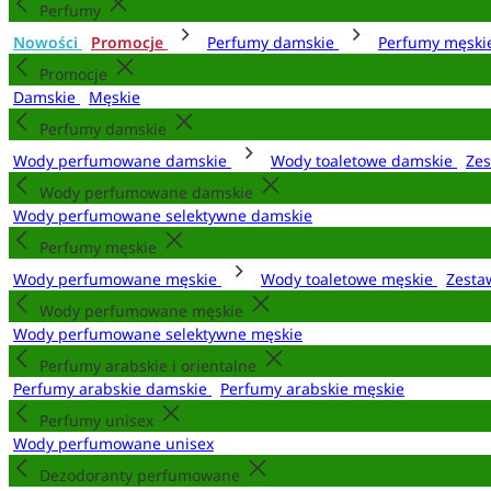
Perfumy
Nowości
Promocje
Perfumy damskie
Perfumy męsk
Promocje
Damskie
Męskie
Perfumy damskie
Wody perfumowane damskie
Wody toaletowe damskie
Zes
Wody perfumowane damskie
Wody perfumowane selektywne damskie
Perfumy męskie
Wody perfumowane męskie
Wody toaletowe męskie
Zesta
Wody perfumowane męskie
Wody perfumowane selektywne męskie
Perfumy arabskie i orientalne
Perfumy arabskie damskie
Perfumy arabskie męskie
Perfumy unisex
Wody perfumowane unisex
Dezodoranty perfumowane