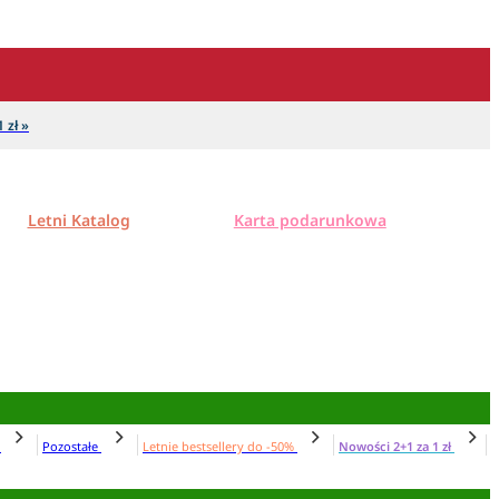
 zł »
Letni Katalog
Karta podarunkowa
N
Pozostałe
Letnie bestsellery do -50%
Nowości 2+1 za 1 zł