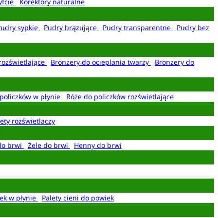
yfcie
Korektory naturalne
Pudry sypkie
Pudry brązujące
Pudry transparentne
Pudry bez
rozświetlające
Bronzery do ocieplania twarzy
Bronzery do
policzków w płynie
Róże do policzków rozświetlające
ety rozświetlaczy
do brwi
Żele do brwi
Henny do brwi
ek w płynie
Palety cieni do powiek