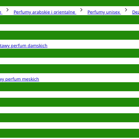
ie
Perfumy arabskie i orientalne
Perfumy unisex
De
tawy perfum damskich
wy perfum męskich