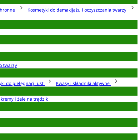
chronne
Kosmetyki do demakijażu i oczyszczania twarzy
o twarzy
ki do pielęgnacji ust
Kwasy i składniki aktywne
 kremy i żele na trądzik