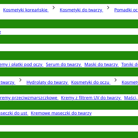
Kosmetyki koreańskie
Kosmetyki do twarzy
Pomadki o
e
emy i płatki pod oczy
Serum do twarzy
Maski do twarzy
Toniki d
o twarzy
Hydrolaty do twarzy
Kosmetyki do oczu
Kosmety
remy przeciwzmarszczkowe
Kremy z filtrem UV do twarzy
Maści,
seczki do ust
Kremowe maseczki do twarzy