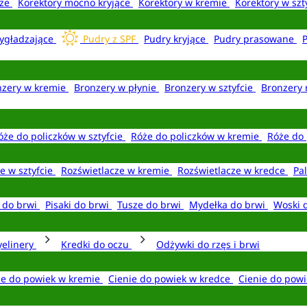
aże
Korektory mocno kryjące
Korektory w kremie
Korektory w szt
ygładzające
Pudry z SPF
Pudry kryjące
Pudry prasowane
nzery w kremie
Bronzery w płynie
Bronzery w sztyfcie
Bronzery 
óże do policzków w sztyfcie
Róże do policzków w kremie
Róże do 
e w sztyfcie
Rozświetlacze w kremie
Rozświetlacze w kredce
Pal
e do brwi
Pisaki do brwi
Tusze do brwi
Mydełka do brwi
Woski 
yelinery
Kredki do oczu
Odżywki do rzęs i brwi
ie do powiek w kremie
Cienie do powiek w kredce
Cienie do powi