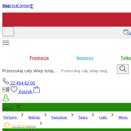
Skip to Content
Ilość
Dodaj do koszyka
L
Promocje
Nowości
Tylk
Przeszukaj cały sklep tutaj...
22 454 62 00
Koszyk
Menu
Perfumy
Makijaż
Paznokcie
Twarz
Ciało
Włosy
Strefa opalania