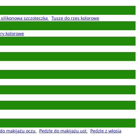
z silikonową szczoteczką
Tusze do rzęs kolorowe
ery kolorowe
 do makijażu oczu
Pędzle do makijażu ust
Pędzle z włosia