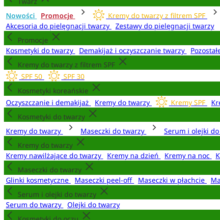
Twarz
Nowości
Promocje
Kremy do twarzy z filtrem SPF
Akcesoria do pielęgnacji twarzy
Zestawy do pielęgnacji twarzy
Promocje
Kosmetyki do twarzy
Demakijaż i oczyszczanie twarzy
Pozostał
Kremy do twarzy z filtrem SPF
SPF 50
SPF 30
Kosmetyki koreańskie
Oczyszczanie i demakijaż
Kremy do twarzy
Kremy SPF
Kr
Kosmetyki do twarzy
Kremy do twarzy
Maseczki do twarzy
Serum i olejki d
Kremy do twarzy
Kremy nawilżające do twarzy
Kremy na dzień
Kremy na noc
K
Maseczki do twarzy
Glinki kosmetyczne
Maseczki peel-off
Maseczki w płachcie
Ma
Serum i olejki do twarzy
Serum do twarzy
Olejki do twarzy
Kosmetyki do oczu