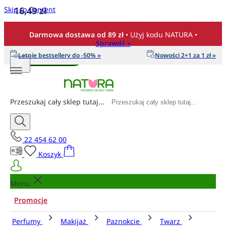
Skip to Content
16,49 zł
Ilość
Darmowa dostawa od 89 zł
• Użyj kodu NATURA •
Sprawdź »
Letnie bestsellery do -50% »
Nowości 2+1 za 1 zł »
Dodaj do koszyka
Przeszukaj cały sklep tutaj...
22 454 62 00
Koszyk
Menu
Promocje
Perfumy
Makijaż
Paznokcie
Twarz