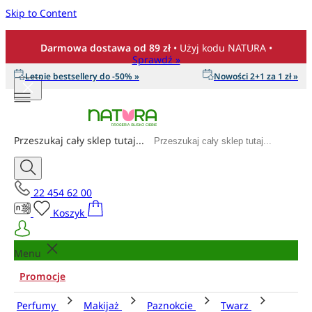
Skip to Content
Darmowa dostawa od 89 zł
• Użyj kodu NATURA •
Sprawdź »
Letnie bestsellery do -50% »
Nowości 2+1 za 1 zł »
Przeszukaj cały sklep tutaj...
22 454 62 00
Koszyk
Menu
Promocje
Perfumy
Makijaż
Paznokcie
Twarz